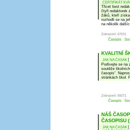
CERTIFIKÁT KV
Třicet šest redak
čtyři redaktorek 
žáků, kteří získ
rozhodli se na j
na několik další
Zobrazení: 67631
Časopis
Sou
KVALITNÍ Š
JAK NA ČASÁK
Podívejte se na 
soutěže školních 
časopis“. Napros
stránkách škol. 
Zobrazení: 69271
Časopis
Sou
NÁŠ ČASOPI
ČASOPISU 
JAK NA ČASÁK