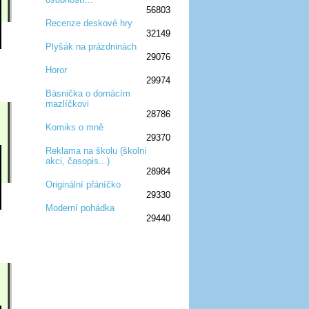
56803
Recenze deskové hry
32149
:D
:D
:D
:D
:D
Plyšák na prázdninách
29076
:D
:D
:D
Horor
29974
:D
:D
:D
Básnička o domácím
mazlíčkovi
:D
:D
:D
28786
Komiks o mně
29370
:D
:D
:D
Reklama na školu (školní
akci, časopis...)
:D
:D
:D
28984
Originální přáníčko
29330
:D
:D
:D
Moderní pohádka
29440
:D
:D
:D
:D
:D
:D