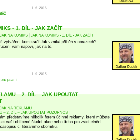
Dudková
1. 6. 2016
těž
KS - 1. DÍL - JAK ZAČÍT
JAK NA KOMIKS
JAK NA KOMIKS - 1. DÍL - JAK ZAČÍT
ři vytváření komiksu? Jak vzniká příběh v obrazech?
ručení vám napoví, jak na to.
Dalibor Dudek
1. 9. 2015
 pro psaní
LAMU – 2. DÍL – JAK UPOUTAT
T
JAK NA REKLAMU
U – 2. DÍL – JAK UPOUTAT POZORNOST
ám představíme několik forem účinné reklamy, které můžete
aci vaší oblíbené školní akce nebo třeba pro zviditelnění
asopisu či literárního sborníku.
Dalibor Dudek