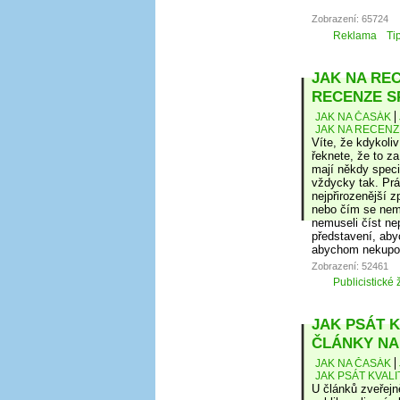
Zobrazení: 65724
Reklama
Ti
JAK NA REC
RECENZE S
JAK NA ČASÁK
JAK NA RECENZ
Víte, že kdykoli
řeknete, že to za
mají někdy speci
vždycky tak. Prá
nejpřirozenější 
nebo čím se nem
nemuseli číst ne
představení, aby
abychom nekupova
Zobrazení: 52461
Publicistické 
JAK PSÁT K
ČLÁNKY NA
JAK NA ČASÁK
JAK PSÁT KVAL
U článků zveřej