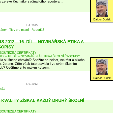
s ze své Kuchařky začínajícího reportéra…
Dalibor Dudek
1. 4. 2015
žánry
Tipy pro psaní
Reportáž
S 2012 – 16. DÍL – NOVINÁŘSKÁ ETIKA A
SOPISY
SOUTĚŽE A CERTIFIKÁTY
12 – 16. DÍL – NOVINÁŘSKÁ ETIKA A ŠKOLNÍ ČASOPISY
dla slušného chování? Snažíte se nelhat, nekrást a nikoho
, že ano. Ctíte však tato pravidla i ve svém školním
du? Ověříme si to malým kvízem.
Dalibor Dudek
4. 9. 2012
těž
 KVALITY ZÍSKAL KAŽDÝ DRUHÝ ŠKOLNÍ
SOUTĚŽE A CERTIFIKÁTY