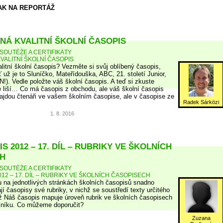
AK NA REPORTÁŽ
NÁ KVALITNÍ ŠKOLNÍ ČASOPIS
SOUTĚŽE A CERTIFIKÁTY
VALITNÍ ŠKOLNÍ ČASOPIS
litní školní časopis? Vezměte si svůj oblíbený časopis,
ť už je to Sluníčko, Mateřídouška, ABC, 21. století Junior,
N!). Vedle položte váš školní časopis. A teď si zkuste
 liší… Co má časopis z obchodu, ale váš školní časopis
jdou čtenáři ve vašem školním časopise, ale v časopise ze
Radek Sárközi
1. 8. 2016
S 2012 – 17. DÍL – RUBRIKY VE ŠKOLNÍCH
H
SOUTĚŽE A CERTIFIKÁTY
12 – 17. DÍL – RUBRIKY VE ŠKOLNÍCH ČASOPISECH
 na jednotlivých stránkách školních časopisů snadno
jí časopisy své rubriky, v nichž se soustředí texty určitého
 Náš časopis mapuje úroveň rubrik ve školních časopisech
očníku. Co můžeme doporučit?
Zuzana