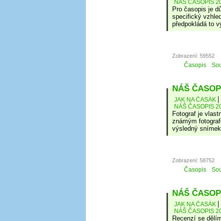
NÁŠ ČASOPIS 20
Pro časopis je d
specifický vzhle
předpokládá to vý
Zobrazení: 59552
Časopis
Sou
NÁŠ ČASOPI
JAK NA ČASÁK
NÁŠ ČASOPIS 20
Fotograf je vlast
známým fotografe
výsledný snímek
Zobrazení: 58752
Časopis
Sou
NÁŠ ČASOPI
JAK NA ČASÁK
NÁŠ ČASOPIS 20
Recenzí se dělím