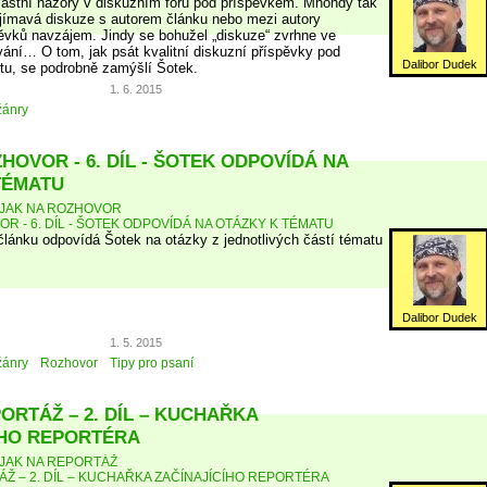
vlastní názory v diskuzním fóru pod příspěvkem. Mnohdy tak
jímavá diskuze s autorem článku nebo mezi autory
ěvků navzájem. Jindy se bohužel „diskuze“ zvrhne ve
ní… O tom, jak psát kvalitní diskuzní příspěvky pod
Dalibor Dudek
etu, se podrobně zamýšlí Šotek.
1. 6. 2015
žánry
HOVOR - 6. DÍL - ŠOTEK ODPOVÍDÁ NA
TÉMATU
JAK NA ROZHOVOR
R - 6. DÍL - ŠOTEK ODPOVÍDÁ NA OTÁZKY K TÉMATU
 článku odpovídá Šotek na otázky z jednotlivých částí tématu
Dalibor Dudek
1. 5. 2015
žánry
Rozhovor
Tipy pro psaní
ORTÁŽ – 2. DÍL – KUCHAŘKA
ÍHO REPORTÉRA
JAK NA REPORTÁŽ
ÁŽ – 2. DÍL – KUCHAŘKA ZAČÍNAJÍCÍHO REPORTÉRA