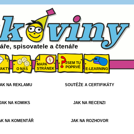
ře, spisovatele a čtenáře
JSEM TU
MAPA
POPRVÉ
STRÁNEK
AKTY
O NÁS
E-LEARNING
AK NA REKLAMU
SOUTĚŽE A CERTIFIKÁTY
JAK NA KOMIKS
JAK NA RECENZI
AK NA KOMENTÁŘ
JAK NA ROZHOVOR