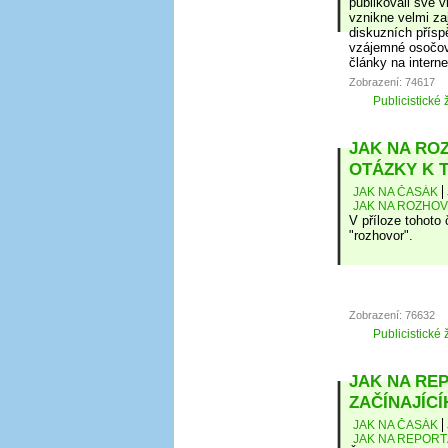
publikovali své 
vznikne velmi za
diskuzních přísp
vzájemné osočová
články na intern
Zobrazení: 74617
Publicistické 
JAK NA ROZ
OTÁZKY K 
JAK NA ČASÁK
JAK NA ROZHOVO
V příloze tohoto
"rozhovor".
Zobrazení: 76632
Publicistické 
JAK NA REP
ZAČÍNAJÍC
JAK NA ČASÁK
JAK NA REPORT