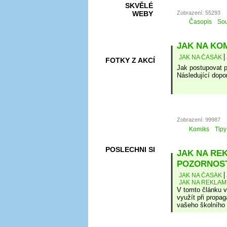
SKVĚLÉ
Zobrazení: 55293
WEBY
Časopis
Sou
JAK NA KOMI
JAK NA ČASÁK
FOTKY Z AKCÍ
Jak postupovat p
Následující dopo
VIDEA
Zobrazení: 99987
Komiks
Tipy
POSLECHNI SI
JAK NA REK
POZORNOS
JAK NA ČASÁK
JAK NA REKLAM
V tomto článku v
využít při propag
vašeho školního č