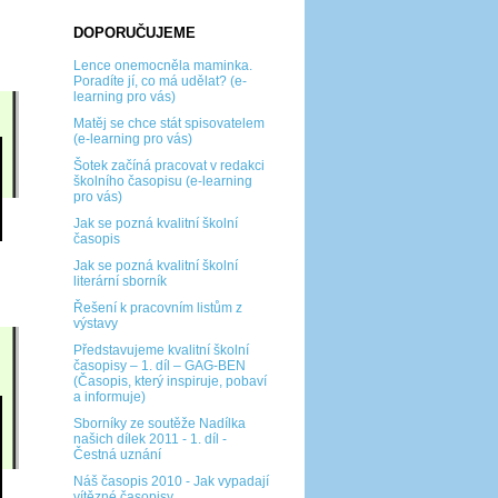
DOPORUČUJEME
Lence onemocněla maminka.
Poradíte jí, co má udělat? (e-
learning pro vás)
Matěj se chce stát spisovatelem
(e-learning pro vás)
Šotek začíná pracovat v redakci
školního časopisu (e-learning
pro vás)
Jak se pozná kvalitní školní
časopis
Jak se pozná kvalitní školní
literární sborník
Řešení k pracovním listům z
výstavy
Představujeme kvalitní školní
časopisy – 1. díl – GAG-BEN
(Časopis, který inspiruje, pobaví
a informuje)
Sborníky ze soutěže Nadílka
našich dílek 2011 - 1. díl -
Čestná uznání
Náš časopis 2010 - Jak vypadají
vítězné časopisy