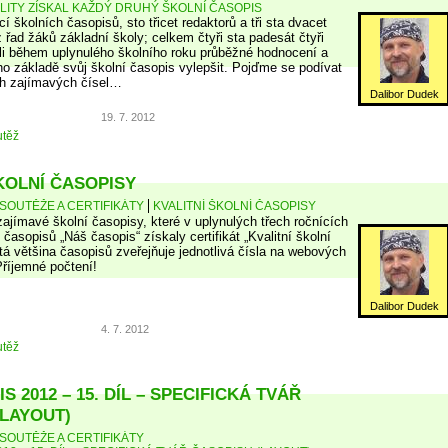
ALITY ZÍSKAL KAŽDÝ DRUHÝ ŠKOLNÍ ČASOPIS
cí školních časopisů, sto třicet redaktorů a tři sta dvacet
z řad žáků základní školy; celkem čtyři sta padesát čtyři
ali během uplynulého školního roku průběžné hodnocení a
eho základě svůj školní časopis vylepšit. Pojďme se podívat
ch zajímavých čísel…
Dalibor Dudek
19. 7. 2012
těž
KOLNÍ ČASOPISY
SOUTĚŽE A CERTIFIKÁTY
KVALITNÍ ŠKOLNÍ ČASOPISY
zajímavé školní časopisy, které v uplynulých třech ročnících
časopisů „Náš časopis“ získaly certifikát „Kvalitní školní
tá většina časopisů zveřejňuje jednotlivá čísla na webových
Příjemné počtení!
Dalibor Dudek
4. 7. 2012
těž
S 2012 – 15. DÍL – SPECIFICKÁ TVÁŘ
(LAYOUT)
SOUTĚŽE A CERTIFIKÁTY