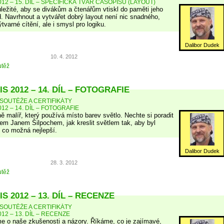
12 – 15. DÍL – SPECIFICKÁ TVÁŘ ČASOPISU (LAYOUT)
ůležité, aby se divákům a čtenářům vtiskl do paměti jeho
d. Navrhnout a vytvářet dobrý layout není nic snadného,
tvarné cítění, ale i smysl pro logiku.
Dalibor Dudek
10. 4. 2012
těž
S 2012 – 14. DÍL – FOTOGRAFIE
SOUTĚŽE A CERTIFIKÁTY
12 – 14. DÍL – FOTOGRAFIE
ně malíř, který používá místo barev světlo. Nechte si poradit
m Janem Šilpochem, jak kreslit světlem tak, aby byl
 co možná nejlepší.
Dalibor Dudek
28. 3. 2012
těž
S 2012 – 13. DÍL – RECENZE
SOUTĚŽE A CERTIFIKÁTY
12 – 13. DÍL – RECENZE
e o naše zkušenosti a názory. Říkáme, co je zajímavé,