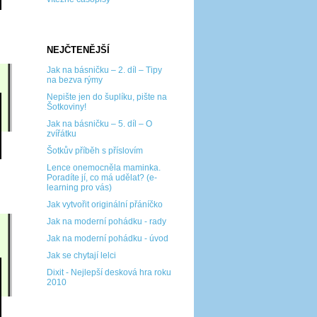
NEJČTENĚJŠÍ
Jak na básničku – 2. díl – Tipy
na bezva rýmy
Nepište jen do šuplíku, pište na
Šotkoviny!
Jak na básničku – 5. díl – O
zvířátku
Šotkův příběh s příslovím
Lence onemocněla maminka.
Poradíte jí, co má udělat? (e-
learning pro vás)
Jak vytvořit originální přáníčko
Jak na moderní pohádku - rady
Jak na moderní pohádku - úvod
Jak se chytají lelci
Dixit - Nejlepší desková hra roku
2010