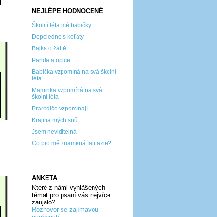
NEJLÉPE HODNOCENÉ
Školní léta mé babičky
Dopoledne s koťaty
Bajka o žábě
Panda a opice
Babička vzpomíná na svá školní
léta
Maminka vzpomíná na svá
školní léta
Prarodiče vzpomínají
Krajina mých snů
Jsem neviditelná
Co pro mě znamená fantazie?
ANKETA
Které z námi vyhlášených
témat pro psaní vás nejvíce
zaujalo?
Rozhovor se zajímavou
osobností...