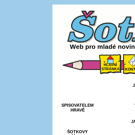
Web pro mladé noviná
HLAVNÍ
STRÁNKA
KONT
J
AKCE A
SOUTĚŽE
SPISOVATELEM
HRAVĚ
J
ŠOTKOVY