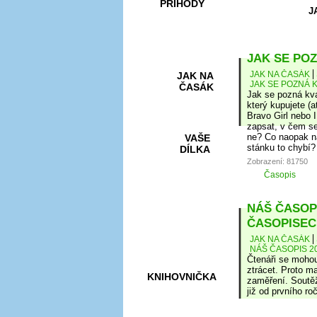
PŘÍHODY
J
JAK SE POZ
JAK NA ČASÁK
JAK NA
JAK SE POZNÁ K
ČASÁK
Jak se pozná kva
který kupujete (a
Bravo Girl nebo I
zapsat, v čem se
ne? Co naopak na
VAŠE
stánku to chybí?
DÍLKA
Zobrazení: 81750
Časopis
HRY A
NÁŠ ČASOPI
KVÍZY
ČASOPISEC
JAK NA ČASÁK
NÁŠ ČASOPIS 20
Čtenáři se mohou
ztrácet. Proto ma
KNIHOVNIČKA
zaměření. Soutěž
již od prvního r