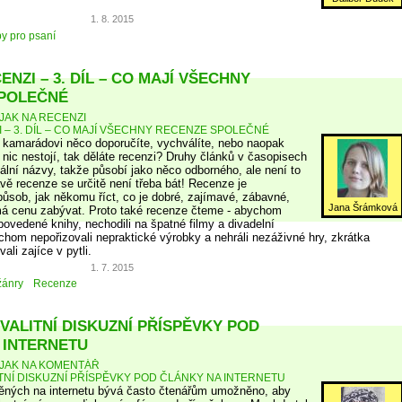
1. 8. 2015
py pro psaní
ENZI – 3. DÍL – CO MAJÍ VŠECHNY
POLEČNÉ
JAK NA RECENZI
I – 3. DÍL – CO MAJÍ VŠECHNY RECENZE SPOLEČNÉ
v kamarádovi něco doporučíte, vychválíte, nebo naopak
 nic nestojí, tak děláte recenzi? Druhy článků v časopisech
ální názvy, takže působí jako něco odborného, ale není to
vě recenze se určitě není třeba bát! Recenze je
způsob, jak někomu říct, co je dobré, zajímavé, zábavné,
Jana Šrámková
á cenu zabývat. Proto také recenze čteme - abychom
povedené knihy, nechodili na špatné filmy a divadelní
chom nepořizovali nepraktické výrobky a nehráli nezáživné hry, zkrátka
li zajíce v pytli.
1. 7. 2015
žánry
Recenze
VALITNÍ DISKUZNÍ PŘÍSPĚVKY POD
 INTERNETU
JAK NA KOMENTÁŘ
ITNÍ DISKUZNÍ PŘÍSPĚVKY POD ČLÁNKY NA INTERNETU
něných na internetu bývá často čtenářům umožněno, aby