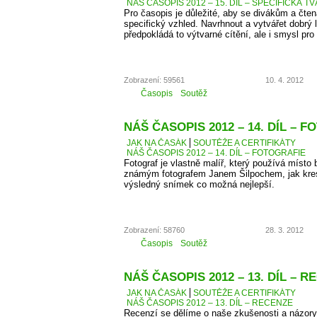
NÁŠ ČASOPIS 2012 – 15. DÍL – SPECIFICKÁ T
Pro časopis je důležité, aby se divákům a čten
specifický vzhled. Navrhnout a vytvářet dobrý 
předpokládá to výtvarné cítění, ale i smysl pro 
Zobrazení: 59561
10. 4. 2012
Časopis
Soutěž
NÁŠ ČASOPIS 2012 – 14. DÍL – 
JAK NA ČASÁK
SOUTĚŽE A CERTIFIKÁTY
NÁŠ ČASOPIS 2012 – 14. DÍL – FOTOGRAFIE
Fotograf je vlastně malíř, který používá místo 
známým fotografem Janem Šilpochem, jak kresl
výsledný snímek co možná nejlepší.
Zobrazení: 58760
28. 3. 2012
Časopis
Soutěž
NÁŠ ČASOPIS 2012 – 13. DÍL – 
JAK NA ČASÁK
SOUTĚŽE A CERTIFIKÁTY
NÁŠ ČASOPIS 2012 – 13. DÍL – RECENZE
Recenzí se dělíme o naše zkušenosti a názory