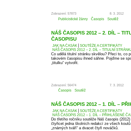
Zobrazení: 57873
8. 3. 2012
Publicistické žánry
Časopis
Soutěž
NÁŠ ČASOPIS 2012 – 2. DÍL – TI
ČASOPISU
JAK NA ČASÁK
SOUTĚŽE A CERTIFIKÁTY
NÁŠ ČASOPIS 2012 – 2. DÍL – TITULNÍ STRÁN
Co udělá titulní stránku skvělou? Přeci to, co
takovém časopisu ihned sáhne. Pojďme se spo
„titulku“ vytvořit.
Zobrazení: 56474
7. 3. 2012
Časopis
Soutěž
NÁŠ ČASOPIS 2012 – 1. DÍL – P
JAK NA ČASÁK
SOUTĚŽE A CERTIFIKÁTY
NÁŠ ČASOPIS 2012 – 1. DÍL – PŘIHLÁŠENÉ Č
Do třetího ročníku soutěže Náš časopis (2012) 
čtyřicet jedna školních redakcí ze všech kout
„známých tváří“ a dvacet čtyři nováčků.