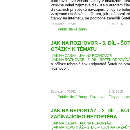
publikovali své vlastní názory v diskuzním fó
vznikne velmi zajímavá diskuze s autorem člá
diskuzních příspěvků navzájem. Jindy se bohu
vzájemné osočování… O tom, jak psát kvalitní
články na internetu, se podrobně zamýšlí Šote
Zobrazení: 74634
1. 6. 2015
Publicistické žánry
JAK NA ROZHOVOR - 6. DÍL - Š
OTÁZKY K TÉMATU
JAK NA ČASÁK
JAK NA ROZHOVOR
JAK NA ROZHOVOR - 6. DÍL - ŠOTEK ODPOVÍD
V příloze tohoto článku odpovídá Šotek na otáz
"rozhovor".
Zobrazení: 76662
1. 5. 2015
Publicistické žánry
Rozhovor
Tipy pro psan
JAK NA REPORTÁŽ – 2. DÍL – K
ZAČÍNAJÍCÍHO REPORTÉRA
JAK NA ČASÁK
JAK NA REPORTÁŽ
JAK NA REPORTÁŽ – 2. DÍL – KUCHAŘKA ZAČ