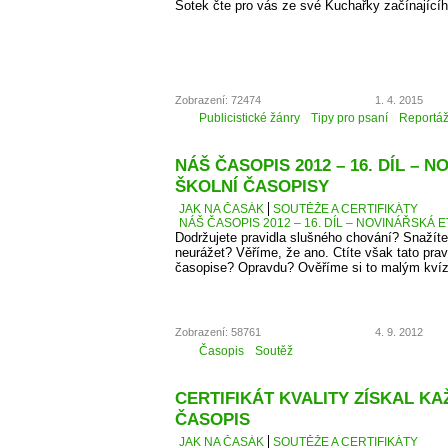
Šotek čte pro vás ze své Kuchařky začínající
Zobrazení: 72474
1. 4. 2015
Publicistické žánry
Tipy pro psaní
Reportá
NÁŠ ČASOPIS 2012 – 16. DÍL – 
ŠKOLNÍ ČASOPISY
JAK NA ČASÁK
SOUTĚŽE A CERTIFIKÁTY
NÁŠ ČASOPIS 2012 – 16. DÍL – NOVINÁŘSKÁ E
Dodržujete pravidla slušného chování? Snažíte
neurážet? Věříme, že ano. Ctíte však tato pra
časopise? Opravdu? Ověříme si to malým kví
Zobrazení: 58761
4. 9. 2012
Časopis
Soutěž
CERTIFIKÁT KVALITY ZÍSKAL K
ČASOPIS
JAK NA ČASÁK
SOUTĚŽE A CERTIFIKÁTY