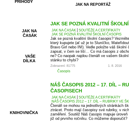
PŘÍHODY
JAK NA REPORTÁŽ
JAK SE POZNÁ KVALITNÍ ŠKOLN
JAK NA ČASÁK
SOUTĚŽE A CERTIFIKÁTY
JAK NA
JAK SE POZNÁ KVALITNÍ ŠKOLNÍ ČASOPIS
ČASÁK
Jak se pozná kvalitní školní časopis? Vezměte
který kupujete (ať už je to Sluníčko, Mateřídou
Bravo Girl nebo IN!). Vedle položte váš školní 
zapsat, v čem se liší… Co má časopis z obcho
ne? Co naopak najdou čtenáři ve vašem školní
VAŠE
stánku to chybí?
DÍLKA
Zobrazení: 81775
1. 8. 2016
Časopis
HRY A
NÁŠ ČASOPIS 2012 – 17. DÍL – 
KVÍZY
ČASOPISECH
JAK NA ČASÁK
SOUTĚŽE A CERTIFIKÁTY
NÁŠ ČASOPIS 2012 – 17. DÍL – RUBRIKY VE
Čtenáři se mohou na jednotlivých stránkách š
ztrácet. Proto mají časopisy své rubriky, v nic
KNIHOVNIČKA
zaměření. Soutěž Náš časopis mapuje úroveň r
již od prvního ročníku. Co můžeme doporučit?