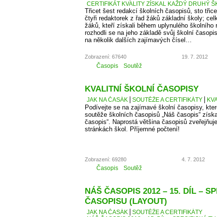
CERTIFIKÁT KVALITY ZÍSKAL KAŽDÝ DRUHÝ Š
Třicet šest redakcí školních časopisů, sto třice
čtyři redaktorek z řad žáků základní školy; cel
žáků, kteří získali během uplynulého školního
rozhodli se na jeho základě svůj školní časopi
na několik dalších zajímavých čísel…
Zobrazení: 67640
19. 7. 2012
Časopis
Soutěž
KVALITNÍ ŠKOLNÍ ČASOPISY
JAK NA ČASÁK
SOUTĚŽE A CERTIFIKÁTY
KVA
Podívejte se na zajímavé školní časopisy, kter
soutěže školních časopisů „Náš časopis“ získaly
časopis“. Naprostá většina časopisů zveřejňuje
stránkách škol. Příjemné počtení!
Zobrazení: 69280
4. 7. 2012
Časopis
Soutěž
NÁŠ ČASOPIS 2012 – 15. DÍL – S
ČASOPISU (LAYOUT)
JAK NA ČASÁK
SOUTĚŽE A CERTIFIKÁTY