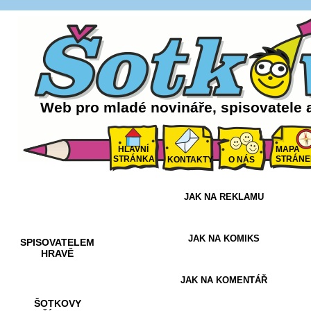
Web pro mladé novináře, spisovatele 
HLAVNÍ
MAPA
STRÁNKA
STRÁNE
KONTAKTY
O NÁS
JAK NA REKLAMU
AKCE A
SOUTĚŽE
JAK NA KOMIKS
SPISOVATELEM
HRAVĚ
JAK NA KOMENTÁŘ
ŠOTKOVY