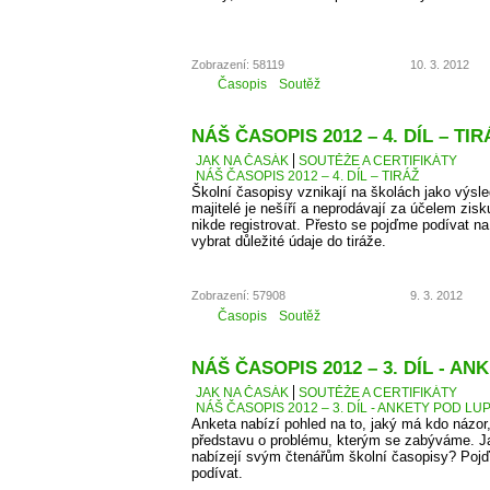
Zobrazení: 58119
10. 3. 2012
Časopis
Soutěž
NÁŠ ČASOPIS 2012 – 4. DÍL – TIR
JAK NA ČASÁK
SOUTĚŽE A CERTIFIKÁTY
NÁŠ ČASOPIS 2012 – 4. DÍL – TIRÁŽ
Školní časopisy vznikají na školách jako výsle
majitelé je nešíří a neprodávají za účelem zis
nikde registrovat. Přesto se pojďme podívat 
vybrat důležité údaje do tiráže.
Zobrazení: 57908
9. 3. 2012
Časopis
Soutěž
NÁŠ ČASOPIS 2012 – 3. DÍL - A
JAK NA ČASÁK
SOUTĚŽE A CERTIFIKÁTY
NÁŠ ČASOPIS 2012 – 3. DÍL - ANKETY POD LU
Anketa nabízí pohled na to, jaký má kdo názor
představu o problému, kterým se zabýváme. J
nabízejí svým čtenářům školní časopisy? Pojď
podívat.