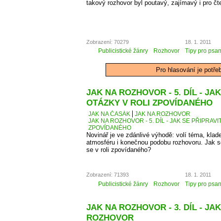
takový rozhovor byl poutavý, zajímavý i pro čt
Zobrazení: 70279
18. 1. 2011
Publicistické žánry
Rozhovor
Tipy pro psan
Pro hlasování je potře
JAK NA ROZHOVOR - 5. DÍL - JA
OTÁZKY V ROLI ZPOVÍDANÉHO
JAK NA ČASÁK
JAK NA ROZHOVOR
JAK NA ROZHOVOR - 5. DÍL - JAK SE PŘIPRAVI
ZPOVÍDANÉHO
Novinář je ve zdánlivé výhodě: volí téma, kla
atmosféru i konečnou podobu rozhovoru. Jak se 
se v roli zpovídaného?
Zobrazení: 71393
18. 1. 2011
Publicistické žánry
Rozhovor
Tipy pro psan
JAK NA ROZHOVOR - 3. DÍL - J
ROZHOVOR