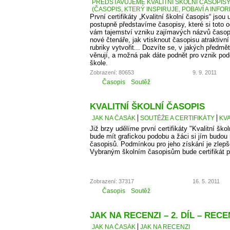
PŘEDSTAVUJEME KVALITNÍ ŠKOLNÍ ČASOPISY –
(ČASOPIS, KTERÝ INSPIRUJE, POBAVÍ A INFO
První certifikáty „Kvalitní školní časopis“ jso
postupně představíme časopisy, které si toto 
vám tajemství vzniku zajímavých názvů časopis
nové čtenáře, jak vtisknout časopisu atraktivn
rubriky vytvořit... Dozvíte se, v jakých předm
věnují, a možná pak dáte podnět pro vznik po
škole.
Zobrazení: 80653
9. 9. 2011
Časopis
Soutěž
KVALITNÍ ŠKOLNÍ ČASOPIS
JAK NA ČASÁK
SOUTĚŽE A CERTIFIKÁTY
KVA
Již brzy udělíme první certifikáty "Kvalitní škol
bude mít grafickou podobu a žáci si jím budou
časopisů. Podmínkou pro jeho získání je zlepš
Vybraným školním časopisům bude certifikát p
Zobrazení: 37317
16. 5. 2011
Časopis
Soutěž
JAK NA RECENZI – 2. DÍL – RE
JAK NA ČASÁK
JAK NA RECENZI