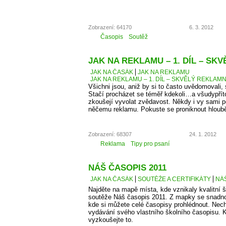
Zobrazení: 64170
6. 3. 2012
Časopis
Soutěž
JAK NA REKLAMU – 1. DÍL – SK
JAK NA ČASÁK
JAK NA REKLAMU
JAK NA REKLAMU – 1. DÍL – SKVĚLÝ REKLAMN
Všichni jsou, aniž by si to často uvědomovali,
Stačí procházet se téměř kdekoli…a všudypří
zkoušejí vyvolat zvědavost. Někdy i vy sami 
něčemu reklamu. Pokuste se proniknout hlouběj
Zobrazení: 68307
24. 1. 2012
Reklama
Tipy pro psaní
NÁŠ ČASOPIS 2011
JAK NA ČASÁK
SOUTĚŽE A CERTIFIKÁTY
NÁŠ
Najděte na mapě místa, kde vznikaly kvalitní š
soutěže Náš časopis 2011. Z mapky se snadno
kde si můžete celé časopisy prohlédnout. Necht
vydávání svého vlastního školního časopisu. K
vyzkoušejte to.