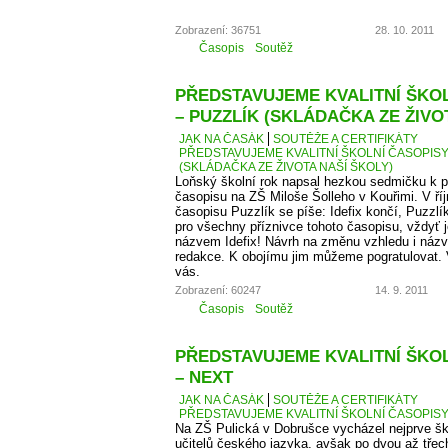
Zobrazení: 36751
28. 10. 2011
Časopis
Soutěž
PŘEDSTAVUJEME KVALITNÍ ŠKOLN
– PUZZLÍK (SKLÁDAČKA ZE ŽIVO
JAK NA ČASÁK
SOUTĚŽE A CERTIFIKÁTY
PŘEDSTAVUJEME KVALITNÍ ŠKOLNÍ ČASOPISY –
(SKLÁDAČKA ZE ŽIVOTA NAŠÍ ŠKOLY)
Loňský školní rok napsal hezkou sedmičku k p
časopisu na ZŠ Miloše Šolleho v Kouřimi. V ří
časopisu Puzzlík se píše: Idefix končí, Puzzl
pro všechny příznivce tohoto časopisu, vždyť j
názvem Idefix! Návrh na změnu vzhledu i názv
redakce. K obojímu jim můžeme pogratulovat. 
vás.
Zobrazení: 60247
14. 9. 2011
Časopis
Soutěž
PŘEDSTAVUJEME KVALITNÍ ŠKOLN
– NEXT
JAK NA ČASÁK
SOUTĚŽE A CERTIFIKÁTY
PŘEDSTAVUJEME KVALITNÍ ŠKOLNÍ ČASOPISY –
Na ZŠ Pulická v Dobrušce vycházel nejprve š
učitelů českého jazyka, avšak po dvou až třech 