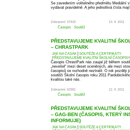
Se zavedením volitelného předmětu Mediální v
vydávat pravidelně. A jeho jednotlivá čísla maj
Zobrazení: 57615
13. 9. 2011
Časopis
Soutěž
PŘEDSTAVUJEME KVALITNÍ ŠKOLN
– CHRASTPARK
JAK NA ČASÁK
SOUTĚŽE A CERTIFIKÁTY
PŘEDSTAVUJEME KVALITNÍ ŠKOLNÍ ČASOPISY 
Časopis ChrastPark nás zaujal již během sout
„nevešel“ mezi deset oceněných, ale mezi sto
časopisů se rozhodně neztratil. O rok později j
soutěži Školní časopis roku 2011 Pardubického 
kvalitou také nás.
Zobrazení: 63391
12. 9. 2011
Časopis
Soutěž
PŘEDSTAVUJEME KVALITNÍ ŠKOLN
– GAG-BEN (ČASOPIS, KTERÝ IN
INFORMUJE)
JAK NA ČASÁK
SOUTĚŽE A CERTIFIKÁTY