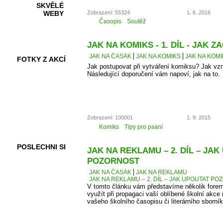
SKVĚLÉ
Zobrazení: 55324
1. 6. 2016
WEBY
Časopis
Soutěž
JAK NA KOMIKS - 1. DÍL - JAK ZA
JAK NA ČASÁK
JAK NA KOMIKS
JAK NA KOMIK
FOTKY Z AKCÍ
Jak postupovat při vytváření komiksu? Jak vz
Následující doporučení vám napoví, jak na to.
VIDEA
Zobrazení: 100001
1. 9. 2015
Komiks
Tipy pro psaní
POSLECHNI SI
JAK NA REKLAMU – 2. DÍL – JA
POZORNOST
JAK NA ČASÁK
JAK NA REKLAMU
JAK NA REKLAMU – 2. DÍL – JAK UPOUTAT P
V tomto článku vám představíme několik forem
využít při propagaci vaší oblíbené školní akce 
vašeho školního časopisu či literárního sborník