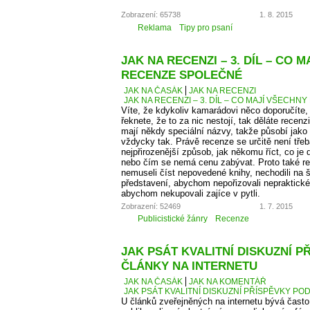
Zobrazení: 65738
1. 8. 2015
Reklama
Tipy pro psaní
JAK NA RECENZI – 3. DÍL – CO 
RECENZE SPOLEČNÉ
JAK NA ČASÁK
JAK NA RECENZI
JAK NA RECENZI – 3. DÍL – CO MAJÍ VŠECH
Víte, že kdykoliv kamarádovi něco doporučíte,
řeknete, že to za nic nestojí, tak děláte recen
mají někdy speciální názvy, takže působí jako
vždycky tak. Právě recenze se určitě není tře
nejpřirozenější způsob, jak někomu říct, co je
nebo čím se nemá cenu zabývat. Proto také 
nemuseli číst nepovedené knihy, nechodili na š
představení, abychom nepořizovali nepraktické
abychom nekupovali zajíce v pytli.
Zobrazení: 52469
1. 7. 2015
Publicistické žánry
Recenze
JAK PSÁT KVALITNÍ DISKUZNÍ P
ČLÁNKY NA INTERNETU
JAK NA ČASÁK
JAK NA KOMENTÁŘ
JAK PSÁT KVALITNÍ DISKUZNÍ PŘÍSPĚVKY PO
U článků zveřejněných na internetu bývá čas