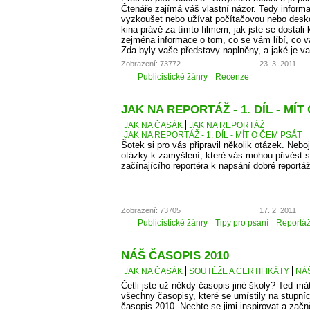
Čtenáře zajímá váš vlastní názor. Tedy informa
vyzkoušet nebo užívat počítačovou nebo desko
kina právě za tímto filmem, jak jste se dostali 
zejména informace o tom, co se vám líbí, co 
Zda byly vaše představy naplněny, a jaké je v
Zobrazení: 73772
23. 3. 2011
Publicistické žánry
Recenze
JAK NA REPORTÁŽ - 1. DÍL - MÍT
JAK NA ČASÁK
JAK NA REPORTÁŽ
JAK NA REPORTÁŽ - 1. DÍL - MÍT O ČEM PSÁT
Šotek si pro vás připravil několik otázek. Neboj
otázky k zamyšlení, které vás mohou přivést 
začínajícího reportéra k napsání dobré reportá
Zobrazení: 73705
17. 2. 2011
Publicistické žánry
Tipy pro psaní
Reportá
NÁŠ ČASOPIS 2010
JAK NA ČASÁK
SOUTĚŽE A CERTIFIKÁTY
NÁŠ
Četli jste už někdy časopis jiné školy? Teď má
všechny časopisy, které se umístily na stupní
časopis 2010. Nechte se jimi inspirovat a začn