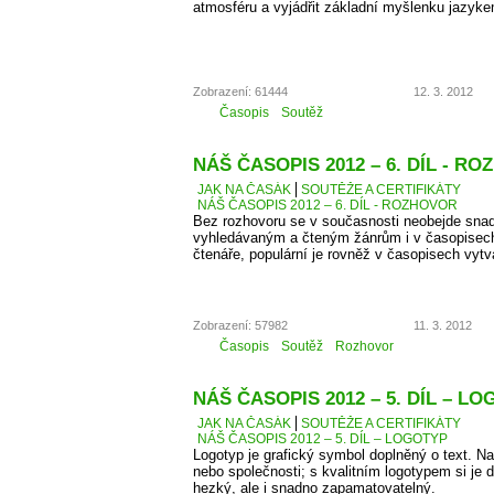
atmosféru a vyjádřit základní myšlenku jazyke
Zobrazení: 61444
12. 3. 2012
Časopis
Soutěž
NÁŠ ČASOPIS 2012 – 6. DÍL - R
JAK NA ČASÁK
SOUTĚŽE A CERTIFIKÁTY
NÁŠ ČASOPIS 2012 – 6. DÍL - ROZHOVOR
Bez rozhovoru se v současnosti neobejde snad
vyhledávaným a čteným žánrům i v časopisec
čtenáře, populární je rovněž v časopisech vyt
Zobrazení: 57982
11. 3. 2012
Časopis
Soutěž
Rozhovor
NÁŠ ČASOPIS 2012 – 5. DÍL – L
JAK NA ČASÁK
SOUTĚŽE A CERTIFIKÁTY
NÁŠ ČASOPIS 2012 – 5. DÍL – LOGOTYP
Logotyp je grafický symbol doplněný o text. 
nebo společnosti; s kvalitním logotypem si je d
hezký, ale i snadno zapamatovatelný.