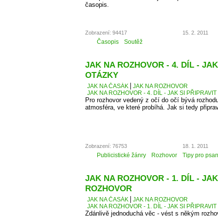
časopis.
Zobrazení: 94417
15. 2. 2011
Časopis
Soutěž
JAK NA ROZHOVOR - 4. DÍL - JAK
OTÁZKY
JAK NA ČASÁK
JAK NA ROZHOVOR
JAK NA ROZHOVOR - 4. DÍL - JAK SI PŘIPRAVI
Pro rozhovor vedený z očí do očí bývá rozhodu
atmosféra, ve které probíhá. Jak si tedy připra
Zobrazení: 76753
18. 1. 2011
Publicistické žánry
Rozhovor
Tipy pro psan
JAK NA ROZHOVOR - 1. DÍL - JAK
ROZHOVOR
JAK NA ČASÁK
JAK NA ROZHOVOR
JAK NA ROZHOVOR - 1. DÍL - JAK SI PŘIPRAV
Zdánlivě jednoduchá věc - vést s někým rozhovo