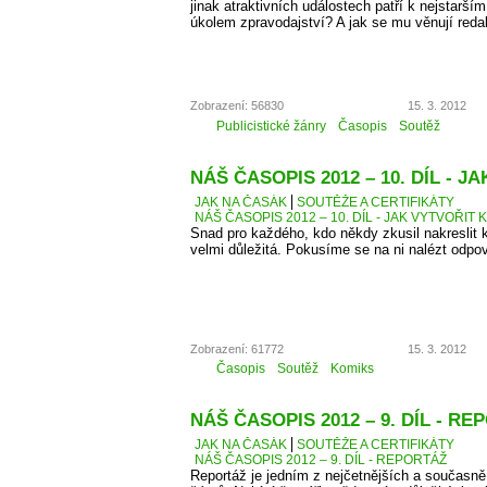
jinak atraktivních událostech patří k nejstarší
úkolem zpravodajství? A jak se mu věnují reda
Zobrazení: 56830
15. 3. 2012
Publicistické žánry
Časopis
Soutěž
NÁŠ ČASOPIS 2012 – 10. DÍL - 
JAK NA ČASÁK
SOUTĚŽE A CERTIFIKÁTY
NÁŠ ČASOPIS 2012 – 10. DÍL - JAK VYTVOŘIT 
Snad pro každého, kdo někdy zkusil nakreslit k
velmi důležitá. Pokusíme se na ni nalézt odpo
Zobrazení: 61772
15. 3. 2012
Časopis
Soutěž
Komiks
NÁŠ ČASOPIS 2012 – 9. DÍL - R
JAK NA ČASÁK
SOUTĚŽE A CERTIFIKÁTY
NÁŠ ČASOPIS 2012 – 9. DÍL - REPORTÁŽ
Reportáž je jedním z nejčetnějších a současně