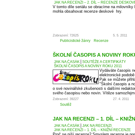
JAK NA RECENZI – 2. DÍL – RECENZE DESKO
V tomto díle seriálu se obracíme na milovníky
mohla obsahovat recenze deskové hry.
Zobrazení: 72625
5. 5. 2011
Publicistické žánry
Recenze
ŠKOLNÍ ČASOPIS A NOVINY ROKU
JAK NA ČASÁK
SOUTĚŽE A CERTIFIKÁTY
ŠKOLNÍ ČASOPIS A NOVINY ROKU 2011
Vydáváte časopis ne
elektronické podobě
Pak se můžete přihl
"Školní časopis a no
o své novinářské zkušenosti s dalšími redaktory
svého časopisu nebo novin. Vítěze samozřejm
Zobrazení: 39227
27. 4. 2011
Soutěž
JAK NA RECENZI – 1. DÍL – KNIŽ
JAK NA ČASÁK
JAK NA RECENZI
JAK NA RECENZI – 1. DÍL – KNIŽNÍ RECENZE
Proč se píší recenze? Smyslem recenze je podě