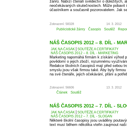
žánrů. Nabízí čtenáři svědectví o důležitých, a
neočekávaných skutečnostech. Může pobavit i p
účastníkem a současně pozorovatelem. Jak se
Zobrazení: 58328
14. 3. 2012
Publicistické žánry
Časopis
Soutěž
Repor
NÁŠ ČASOPIS 2012 – 8. DÍL - M
JAK NA ČASÁK
SOUTĚŽE A CERTIFIKÁTY
NÁŠ ČASOPIS 2012 – 8. DÍL - MARKETING
Marketing napomáhá firmám k získání výhod př
povědomí o jejich zboží, rozumnému využíván
Redakce školních časopisů mají před sebou troc
smyslu jsou však firmou také. Aby byly firmou
na své čtenáře, jejich očekávání, přání a potře
Zobrazení: 56606
13. 3. 2012
Článek
Soutěž
NÁŠ ČASOPIS 2012 – 7. DÍL - SL
JAK NA ČASÁK
SOUTĚŽE A CERTIFIKÁTY
NÁŠ ČASOPIS 2012 – 7. DÍL - SLOGAN
Některé školní časopisy jsou uváděny poutavý
text musí během několika vteřin zaujmout naši 