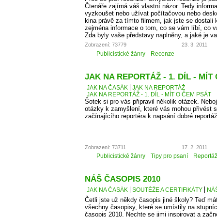
Čtenáře zajímá váš vlastní názor. Tedy informa
vyzkoušet nebo užívat počítačovou nebo desko
kina právě za tímto filmem, jak jste se dostali 
zejména informace o tom, co se vám líbí, co 
Zda byly vaše představy naplněny, a jaké je v
Zobrazení: 73779
23. 3. 2011
Publicistické žánry
Recenze
JAK NA REPORTÁŽ - 1. DÍL - MÍT
JAK NA ČASÁK
JAK NA REPORTÁŽ
JAK NA REPORTÁŽ - 1. DÍL - MÍT O ČEM PSÁT
Šotek si pro vás připravil několik otázek. Neboj
otázky k zamyšlení, které vás mohou přivést 
začínajícího reportéra k napsání dobré reportá
Zobrazení: 73711
17. 2. 2011
Publicistické žánry
Tipy pro psaní
Reportá
NÁŠ ČASOPIS 2010
JAK NA ČASÁK
SOUTĚŽE A CERTIFIKÁTY
NÁŠ
Četli jste už někdy časopis jiné školy? Teď má
všechny časopisy, které se umístily na stupní
časopis 2010. Nechte se jimi inspirovat a začn