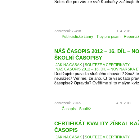
Šotek čte pro vás ze své Kuchařky začínající
Zobrazení: 72498
1. 4. 2015
Publicistické žánry
Tipy pro psaní
Reportá
NÁŠ ČASOPIS 2012 – 16. DÍL – 
ŠKOLNÍ ČASOPISY
JAK NA ČASÁK
SOUTĚŽE A CERTIFIKÁTY
NÁŠ ČASOPIS 2012 – 16. DÍL – NOVINÁŘSKÁ E
Dodržujete pravidla slušného chování? Snažíte
neurážet? Věříme, že ano. Ctíte však tato pra
časopise? Opravdu? Ověříme si to malým kví
Zobrazení: 58765
4. 9. 2012
Časopis
Soutěž
CERTIFIKÁT KVALITY ZÍSKAL K
ČASOPIS
JAK NA ČASÁK
SOUTĚŽE A CERTIFIKÁTY