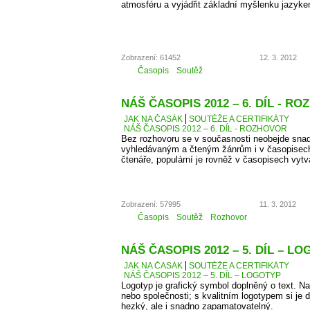
atmosféru a vyjádřit základní myšlenku jazyke
Zobrazení: 61452
12. 3. 2012
Časopis
Soutěž
NÁŠ ČASOPIS 2012 – 6. DÍL - R
JAK NA ČASÁK
SOUTĚŽE A CERTIFIKÁTY
NÁŠ ČASOPIS 2012 – 6. DÍL - ROZHOVOR
Bez rozhovoru se v současnosti neobejde snad
vyhledávaným a čteným žánrům i v časopisec
čtenáře, populární je rovněž v časopisech vyt
Zobrazení: 57995
11. 3. 2012
Časopis
Soutěž
Rozhovor
NÁŠ ČASOPIS 2012 – 5. DÍL – L
JAK NA ČASÁK
SOUTĚŽE A CERTIFIKÁTY
NÁŠ ČASOPIS 2012 – 5. DÍL – LOGOTYP
Logotyp je grafický symbol doplněný o text. 
nebo společnosti; s kvalitním logotypem si je d
hezký, ale i snadno zapamatovatelný.