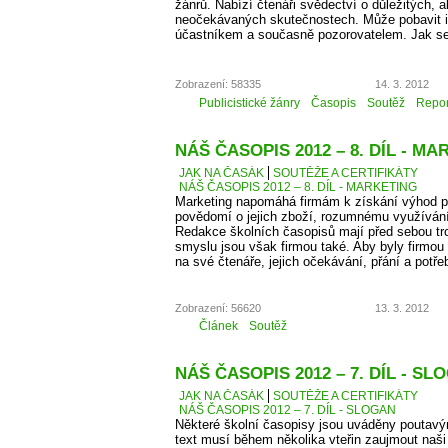
žánrů. Nabízí čtenáři svědectví o důležitých, a
neočekávaných skutečnostech. Může pobavit i p
účastníkem a současně pozorovatelem. Jak se
Zobrazení: 58335
14. 3. 2012
Publicistické žánry
Časopis
Soutěž
Repor
NÁŠ ČASOPIS 2012 – 8. DÍL - M
JAK NA ČASÁK
SOUTĚŽE A CERTIFIKÁTY
NÁŠ ČASOPIS 2012 – 8. DÍL - MARKETING
Marketing napomáhá firmám k získání výhod př
povědomí o jejich zboží, rozumnému využíván
Redakce školních časopisů mají před sebou troc
smyslu jsou však firmou také. Aby byly firmou
na své čtenáře, jejich očekávání, přání a potře
Zobrazení: 56620
13. 3. 2012
Článek
Soutěž
NÁŠ ČASOPIS 2012 – 7. DÍL - SL
JAK NA ČASÁK
SOUTĚŽE A CERTIFIKÁTY
NÁŠ ČASOPIS 2012 – 7. DÍL - SLOGAN
Některé školní časopisy jsou uváděny poutavý
text musí během několika vteřin zaujmout naši 