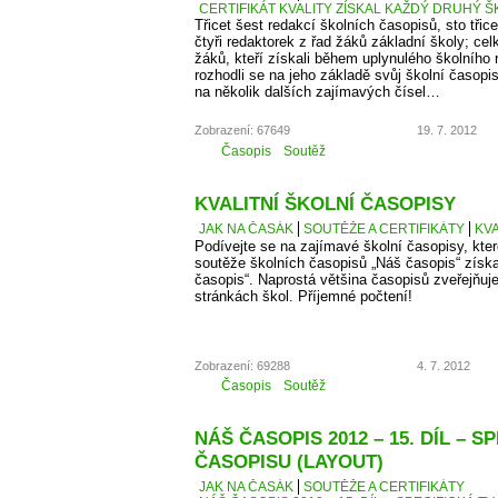
CERTIFIKÁT KVALITY ZÍSKAL KAŽDÝ DRUHÝ Š
Třicet šest redakcí školních časopisů, sto třice
čtyři redaktorek z řad žáků základní školy; cel
žáků, kteří získali během uplynulého školního
rozhodli se na jeho základě svůj školní časopi
na několik dalších zajímavých čísel…
Zobrazení: 67649
19. 7. 2012
Časopis
Soutěž
KVALITNÍ ŠKOLNÍ ČASOPISY
JAK NA ČASÁK
SOUTĚŽE A CERTIFIKÁTY
KVA
Podívejte se na zajímavé školní časopisy, kter
soutěže školních časopisů „Náš časopis“ získaly
časopis“. Naprostá většina časopisů zveřejňuje
stránkách škol. Příjemné počtení!
Zobrazení: 69288
4. 7. 2012
Časopis
Soutěž
NÁŠ ČASOPIS 2012 – 15. DÍL – S
ČASOPISU (LAYOUT)
JAK NA ČASÁK
SOUTĚŽE A CERTIFIKÁTY