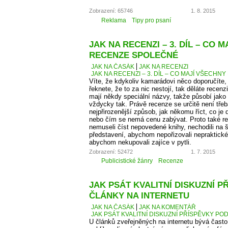
Zobrazení: 65746
1. 8. 2015
Reklama
Tipy pro psaní
JAK NA RECENZI – 3. DÍL – CO 
RECENZE SPOLEČNÉ
JAK NA ČASÁK
JAK NA RECENZI
JAK NA RECENZI – 3. DÍL – CO MAJÍ VŠECH
Víte, že kdykoliv kamarádovi něco doporučíte,
řeknete, že to za nic nestojí, tak děláte recen
mají někdy speciální názvy, takže působí jako
vždycky tak. Právě recenze se určitě není tře
nejpřirozenější způsob, jak někomu říct, co je
nebo čím se nemá cenu zabývat. Proto také 
nemuseli číst nepovedené knihy, nechodili na š
představení, abychom nepořizovali nepraktické
abychom nekupovali zajíce v pytli.
Zobrazení: 52472
1. 7. 2015
Publicistické žánry
Recenze
JAK PSÁT KVALITNÍ DISKUZNÍ P
ČLÁNKY NA INTERNETU
JAK NA ČASÁK
JAK NA KOMENTÁŘ
JAK PSÁT KVALITNÍ DISKUZNÍ PŘÍSPĚVKY PO
U článků zveřejněných na internetu bývá čas