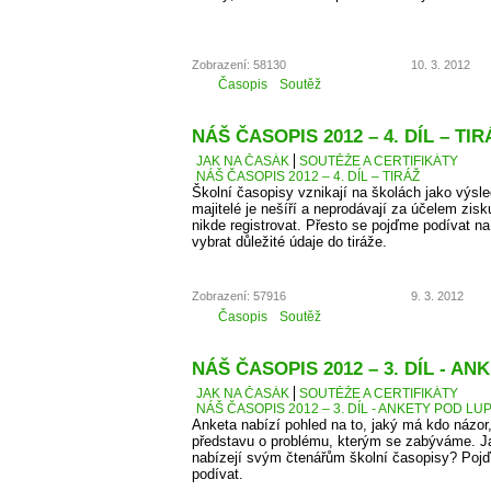
Zobrazení: 58130
10. 3. 2012
Časopis
Soutěž
NÁŠ ČASOPIS 2012 – 4. DÍL – TIR
JAK NA ČASÁK
SOUTĚŽE A CERTIFIKÁTY
NÁŠ ČASOPIS 2012 – 4. DÍL – TIRÁŽ
Školní časopisy vznikají na školách jako výsle
majitelé je nešíří a neprodávají za účelem zis
nikde registrovat. Přesto se pojďme podívat 
vybrat důležité údaje do tiráže.
Zobrazení: 57916
9. 3. 2012
Časopis
Soutěž
NÁŠ ČASOPIS 2012 – 3. DÍL - A
JAK NA ČASÁK
SOUTĚŽE A CERTIFIKÁTY
NÁŠ ČASOPIS 2012 – 3. DÍL - ANKETY POD LU
Anketa nabízí pohled na to, jaký má kdo názor
představu o problému, kterým se zabýváme. J
nabízejí svým čtenářům školní časopisy? Pojď
podívat.