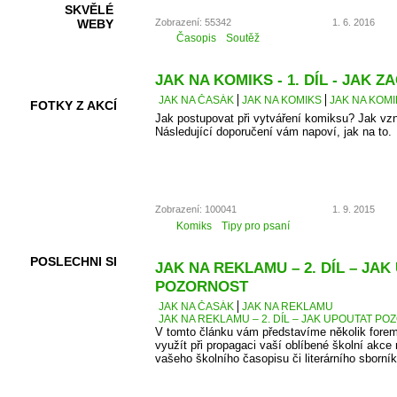
SKVĚLÉ
Zobrazení: 55342
1. 6. 2016
WEBY
Časopis
Soutěž
JAK NA KOMIKS - 1. DÍL - JAK ZA
JAK NA ČASÁK
JAK NA KOMIKS
JAK NA KOMIK
FOTKY Z AKCÍ
Jak postupovat při vytváření komiksu? Jak vz
Následující doporučení vám napoví, jak na to.
VIDEA
Zobrazení: 100041
1. 9. 2015
Komiks
Tipy pro psaní
POSLECHNI SI
JAK NA REKLAMU – 2. DÍL – JA
POZORNOST
JAK NA ČASÁK
JAK NA REKLAMU
JAK NA REKLAMU – 2. DÍL – JAK UPOUTAT P
V tomto článku vám představíme několik forem
využít při propagaci vaší oblíbené školní akce 
vašeho školního časopisu či literárního sborník