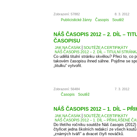
Zobrazení: 57882
8. 3. 2012
Publicistické žánry
Časopis
Soutěž
NÁŠ ČASOPIS 2012 – 2. DÍL – TI
ČASOPISU
JAK NA ČASÁK
SOUTĚŽE A CERTIFIKÁTY
NÁŠ ČASOPIS 2012 – 2. DÍL – TITULNÍ STRÁN
Co udělá titulní stránku skvělou? Přeci to, co
takovém časopisu ihned sáhne. Pojďme se spo
„titulku“ vytvořit.
Zobrazení: 56484
7. 3. 2012
Časopis
Soutěž
NÁŠ ČASOPIS 2012 – 1. DÍL – P
JAK NA ČASÁK
SOUTĚŽE A CERTIFIKÁTY
NÁŠ ČASOPIS 2012 – 1. DÍL – PŘIHLÁŠENÉ Č
Do třetího ročníku soutěže Náš časopis (2012) 
čtyřicet jedna školních redakcí ze všech kout
„známých tváří“ a dvacet čtyři nováčků.