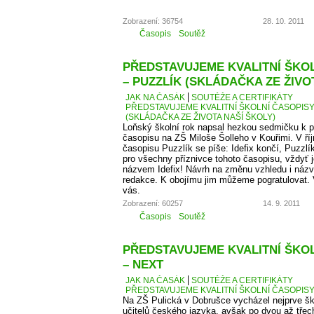
Zobrazení: 36754
28. 10. 2011
Časopis
Soutěž
PŘEDSTAVUJEME KVALITNÍ ŠKOLN
– PUZZLÍK (SKLÁDAČKA ZE ŽIVO
JAK NA ČASÁK
SOUTĚŽE A CERTIFIKÁTY
PŘEDSTAVUJEME KVALITNÍ ŠKOLNÍ ČASOPISY –
(SKLÁDAČKA ZE ŽIVOTA NAŠÍ ŠKOLY)
Loňský školní rok napsal hezkou sedmičku k p
časopisu na ZŠ Miloše Šolleho v Kouřimi. V ří
časopisu Puzzlík se píše: Idefix končí, Puzzl
pro všechny příznivce tohoto časopisu, vždyť j
názvem Idefix! Návrh na změnu vzhledu i názv
redakce. K obojímu jim můžeme pogratulovat. 
vás.
Zobrazení: 60257
14. 9. 2011
Časopis
Soutěž
PŘEDSTAVUJEME KVALITNÍ ŠKOLN
– NEXT
JAK NA ČASÁK
SOUTĚŽE A CERTIFIKÁTY
PŘEDSTAVUJEME KVALITNÍ ŠKOLNÍ ČASOPISY –
Na ZŠ Pulická v Dobrušce vycházel nejprve š
učitelů českého jazyka, avšak po dvou až třech 