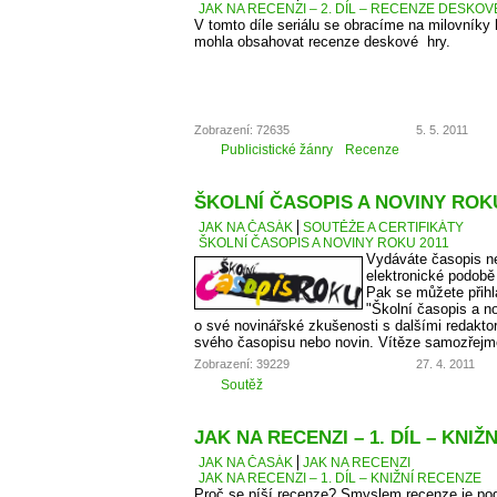
JAK NA RECENZI – 2. DÍL – RECENZE DESKO
V tomto díle seriálu se obracíme na milovníky
mohla obsahovat recenze deskové hry.
Zobrazení: 72635
5. 5. 2011
Publicistické žánry
Recenze
ŠKOLNÍ ČASOPIS A NOVINY ROKU
JAK NA ČASÁK
SOUTĚŽE A CERTIFIKÁTY
ŠKOLNÍ ČASOPIS A NOVINY ROKU 2011
Vydáváte časopis ne
elektronické podobě
Pak se můžete přihl
"Školní časopis a no
o své novinářské zkušenosti s dalšími redaktory
svého časopisu nebo novin. Vítěze samozřejm
Zobrazení: 39229
27. 4. 2011
Soutěž
JAK NA RECENZI – 1. DÍL – KNIŽ
JAK NA ČASÁK
JAK NA RECENZI
JAK NA RECENZI – 1. DÍL – KNIŽNÍ RECENZE
Proč se píší recenze? Smyslem recenze je podě