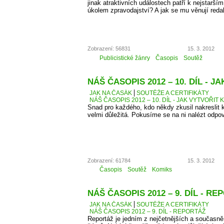
jinak atraktivních událostech patří k nejstarší
úkolem zpravodajství? A jak se mu věnují reda
Zobrazení: 56831
15. 3. 2012
Publicistické žánry
Časopis
Soutěž
NÁŠ ČASOPIS 2012 – 10. DÍL - 
JAK NA ČASÁK
SOUTĚŽE A CERTIFIKÁTY
NÁŠ ČASOPIS 2012 – 10. DÍL - JAK VYTVOŘIT 
Snad pro každého, kdo někdy zkusil nakreslit k
velmi důležitá. Pokusíme se na ni nalézt odpo
Zobrazení: 61784
15. 3. 2012
Časopis
Soutěž
Komiks
NÁŠ ČASOPIS 2012 – 9. DÍL - R
JAK NA ČASÁK
SOUTĚŽE A CERTIFIKÁTY
NÁŠ ČASOPIS 2012 – 9. DÍL - REPORTÁŽ
Reportáž je jedním z nejčetnějších a současně