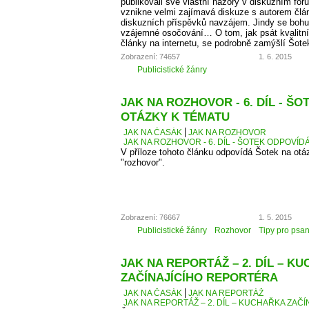
publikovali své vlastní názory v diskuzním fó
vznikne velmi zajímavá diskuze s autorem člá
diskuzních příspěvků navzájem. Jindy se bohu
vzájemné osočování… O tom, jak psát kvalitní
články na internetu, se podrobně zamýšlí Šote
Zobrazení: 74657
1. 6. 2015
Publicistické žánry
JAK NA ROZHOVOR - 6. DÍL - Š
OTÁZKY K TÉMATU
JAK NA ČASÁK
JAK NA ROZHOVOR
JAK NA ROZHOVOR - 6. DÍL - ŠOTEK ODPOVÍD
V příloze tohoto článku odpovídá Šotek na otáz
"rozhovor".
Zobrazení: 76667
1. 5. 2015
Publicistické žánry
Rozhovor
Tipy pro psan
JAK NA REPORTÁŽ – 2. DÍL – K
ZAČÍNAJÍCÍHO REPORTÉRA
JAK NA ČASÁK
JAK NA REPORTÁŽ
JAK NA REPORTÁŽ – 2. DÍL – KUCHAŘKA ZAČ