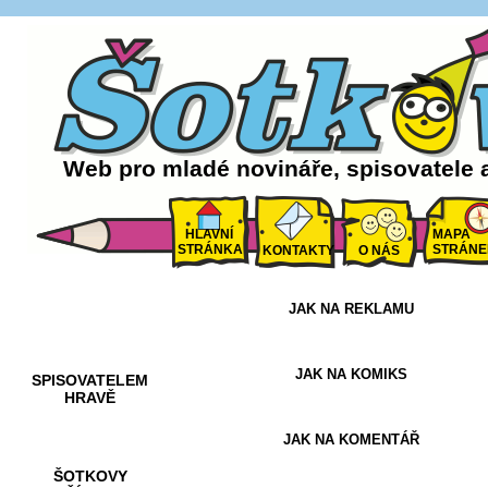
Web pro mladé novináře, spisovatele 
HLAVNÍ
MAPA
STRÁNKA
STRÁNE
KONTAKTY
O NÁS
JAK NA REKLAMU
AKCE A
SOUTĚŽE
JAK NA KOMIKS
SPISOVATELEM
HRAVĚ
JAK NA KOMENTÁŘ
ŠOTKOVY