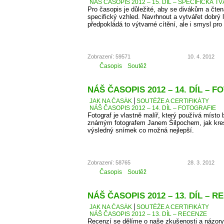
NÁŠ ČASOPIS 2012 – 15. DÍL – SPECIFICKÁ T
Pro časopis je důležité, aby se divákům a čten
specifický vzhled. Navrhnout a vytvářet dobrý 
předpokládá to výtvarné cítění, ale i smysl pro 
Zobrazení: 59571
10. 4. 2012
Časopis
Soutěž
NÁŠ ČASOPIS 2012 – 14. DÍL – 
JAK NA ČASÁK
SOUTĚŽE A CERTIFIKÁTY
NÁŠ ČASOPIS 2012 – 14. DÍL – FOTOGRAFIE
Fotograf je vlastně malíř, který používá místo 
známým fotografem Janem Šilpochem, jak kresl
výsledný snímek co možná nejlepší.
Zobrazení: 58765
28. 3. 2012
Časopis
Soutěž
NÁŠ ČASOPIS 2012 – 13. DÍL – 
JAK NA ČASÁK
SOUTĚŽE A CERTIFIKÁTY
NÁŠ ČASOPIS 2012 – 13. DÍL – RECENZE
Recenzí se dělíme o naše zkušenosti a názory