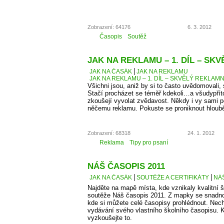
Zobrazení: 64176
6. 3. 2012
Časopis
Soutěž
JAK NA REKLAMU – 1. DÍL – SK
JAK NA ČASÁK
JAK NA REKLAMU
JAK NA REKLAMU – 1. DÍL – SKVĚLÝ REKLAMN
Všichni jsou, aniž by si to často uvědomovali,
Stačí procházet se téměř kdekoli…a všudypří
zkoušejí vyvolat zvědavost. Někdy i vy sami 
něčemu reklamu. Pokuste se proniknout hlouběj
Zobrazení: 68318
24. 1. 2012
Reklama
Tipy pro psaní
NÁŠ ČASOPIS 2011
JAK NA ČASÁK
SOUTĚŽE A CERTIFIKÁTY
NÁŠ
Najděte na mapě místa, kde vznikaly kvalitní š
soutěže Náš časopis 2011. Z mapky se snadno
kde si můžete celé časopisy prohlédnout. Necht
vydávání svého vlastního školního časopisu. K
vyzkoušejte to.