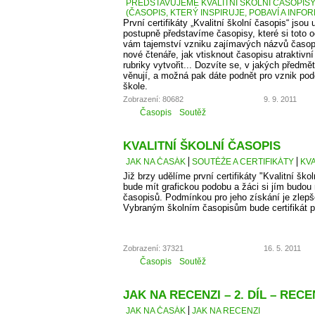
PŘEDSTAVUJEME KVALITNÍ ŠKOLNÍ ČASOPISY –
(ČASOPIS, KTERÝ INSPIRUJE, POBAVÍ A INFO
První certifikáty „Kvalitní školní časopis“ jso
postupně představíme časopisy, které si toto 
vám tajemství vzniku zajímavých názvů časopis
nové čtenáře, jak vtisknout časopisu atraktivn
rubriky vytvořit... Dozvíte se, v jakých předm
věnují, a možná pak dáte podnět pro vznik po
škole.
Zobrazení: 80682
9. 9. 2011
Časopis
Soutěž
KVALITNÍ ŠKOLNÍ ČASOPIS
JAK NA ČASÁK
SOUTĚŽE A CERTIFIKÁTY
KVA
Již brzy udělíme první certifikáty "Kvalitní škol
bude mít grafickou podobu a žáci si jím budou
časopisů. Podmínkou pro jeho získání je zlepš
Vybraným školním časopisům bude certifikát p
Zobrazení: 37321
16. 5. 2011
Časopis
Soutěž
JAK NA RECENZI – 2. DÍL – RE
JAK NA ČASÁK
JAK NA RECENZI