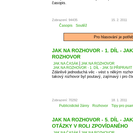
časopis.
Zobrazení: 94435
15. 2. 2011
Časopis
Soutěž
Pro hlasování je potře
JAK NA ROZHOVOR - 1. DÍL - JAK
ROZHOVOR
JAK NA ČASÁK
JAK NA ROZHOVOR
JAK NA ROZHOVOR - 1. DÍL - JAK SI PŘIPRAV
Zdánlivě jednoduchá věc - vést s někým rozhovo
takový rozhovor byl poutavý, zajímavý i pro čt
Zobrazení: 70292
18. 1. 2011
Publicistické žánry
Rozhovor
Tipy pro psan
JAK NA ROZHOVOR - 5. DÍL - JA
OTÁZKY V ROLI ZPOVÍDANÉHO
JAK NA ČASÁK
JAK NA ROZHOVOR