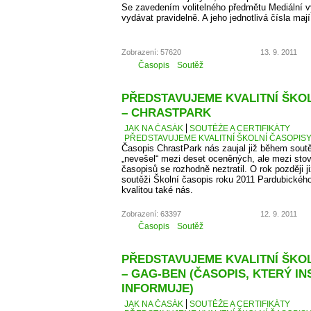
Se zavedením volitelného předmětu Mediální v
vydávat pravidelně. A jeho jednotlivá čísla maj
Zobrazení: 57620
13. 9. 2011
Časopis
Soutěž
PŘEDSTAVUJEME KVALITNÍ ŠKOLN
– CHRASTPARK
JAK NA ČASÁK
SOUTĚŽE A CERTIFIKÁTY
PŘEDSTAVUJEME KVALITNÍ ŠKOLNÍ ČASOPISY 
Časopis ChrastPark nás zaujal již během sout
„nevešel“ mezi deset oceněných, ale mezi sto
časopisů se rozhodně neztratil. O rok později j
soutěži Školní časopis roku 2011 Pardubického 
kvalitou také nás.
Zobrazení: 63397
12. 9. 2011
Časopis
Soutěž
PŘEDSTAVUJEME KVALITNÍ ŠKOLN
– GAG-BEN (ČASOPIS, KTERÝ IN
INFORMUJE)
JAK NA ČASÁK
SOUTĚŽE A CERTIFIKÁTY