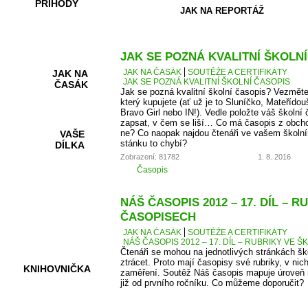
PŘÍHODY
JAK NA REPORTÁŽ
JAK SE POZNÁ KVALITNÍ ŠKOLN
JAK NA ČASÁK
SOUTĚŽE A CERTIFIKÁTY
JAK NA
JAK SE POZNÁ KVALITNÍ ŠKOLNÍ ČASOPIS
ČASÁK
Jak se pozná kvalitní školní časopis? Vezměte
který kupujete (ať už je to Sluníčko, Mateřídou
Bravo Girl nebo IN!). Vedle položte váš školní 
zapsat, v čem se liší… Co má časopis z obcho
ne? Co naopak najdou čtenáři ve vašem školní
VAŠE
stánku to chybí?
DÍLKA
Zobrazení: 81782
1. 8. 2016
Časopis
HRY A
NÁŠ ČASOPIS 2012 – 17. DÍL – 
KVÍZY
ČASOPISECH
JAK NA ČASÁK
SOUTĚŽE A CERTIFIKÁTY
NÁŠ ČASOPIS 2012 – 17. DÍL – RUBRIKY VE
Čtenáři se mohou na jednotlivých stránkách š
ztrácet. Proto mají časopisy své rubriky, v nic
KNIHOVNIČKA
zaměření. Soutěž Náš časopis mapuje úroveň r
již od prvního ročníku. Co můžeme doporučit?