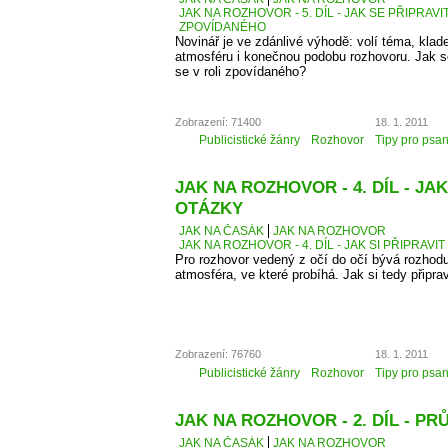
JAK NA ROZHOVOR - 5. DÍL - JAK SE PŘIPRAVI
ZPOVÍDANÉHO
Novinář je ve zdánlivé výhodě: volí téma, kla
atmosféru i konečnou podobu rozhovoru. Jak se 
se v roli zpovídaného?
Zobrazení: 71400
18. 1. 2011
Publicistické žánry
Rozhovor
Tipy pro psan
JAK NA ROZHOVOR - 4. DÍL - JAK
OTÁZKY
JAK NA ČASÁK
JAK NA ROZHOVOR
JAK NA ROZHOVOR - 4. DÍL - JAK SI PŘIPRAVI
Pro rozhovor vedený z očí do očí bývá rozhodu
atmosféra, ve které probíhá. Jak si tedy připra
Zobrazení: 76760
18. 1. 2011
Publicistické žánry
Rozhovor
Tipy pro psan
JAK NA ROZHOVOR - 2. DÍL - 
JAK NA ČASÁK
JAK NA ROZHOVOR