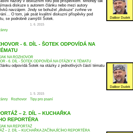
vlastní názory v diskuzním fóru pod příspěvkem. Mnohdy tak
jímavá diskuze s autorem článku nebo mezi autory
ěvků navzájem. Jindy se bohužel „diskuze“ zvrhne ve
ní… O tom, jak psát kvalitní diskuzní příspěvky pod
Dalibor Dudek
etu, se podrobně zamýšlí Šotek.
1. 6. 2015
žánry
HOVOR - 6. DÍL - ŠOTEK ODPOVÍDÁ NA
TÉMATU
JAK NA ROZHOVOR
R - 6. DÍL - ŠOTEK ODPOVÍDÁ NA OTÁZKY K TÉMATU
 článku odpovídá Šotek na otázky z jednotlivých částí tématu
Dalibor Dudek
1. 5. 2015
žánry
Rozhovor
Tipy pro psaní
ORTÁŽ – 2. DÍL – KUCHAŘKA
ÍHO REPORTÉRA
JAK NA REPORTÁŽ
ÁŽ – 2. DÍL – KUCHAŘKA ZAČÍNAJÍCÍHO REPORTÉRA