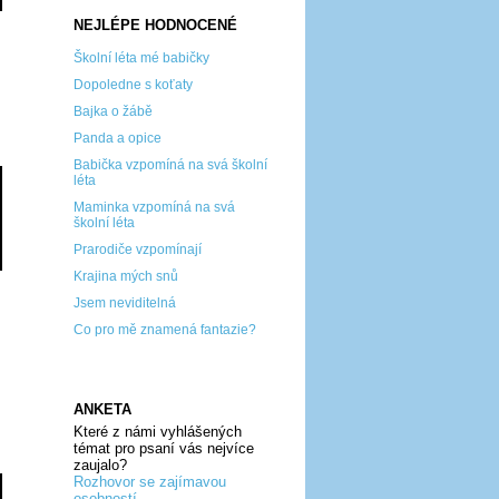
NEJLÉPE HODNOCENÉ
Školní léta mé babičky
Dopoledne s koťaty
Bajka o žábě
Panda a opice
Babička vzpomíná na svá školní
léta
Maminka vzpomíná na svá
školní léta
Prarodiče vzpomínají
Krajina mých snů
Jsem neviditelná
Co pro mě znamená fantazie?
ANKETA
Které z námi vyhlášených
témat pro psaní vás nejvíce
zaujalo?
Rozhovor se zajímavou
osobností...