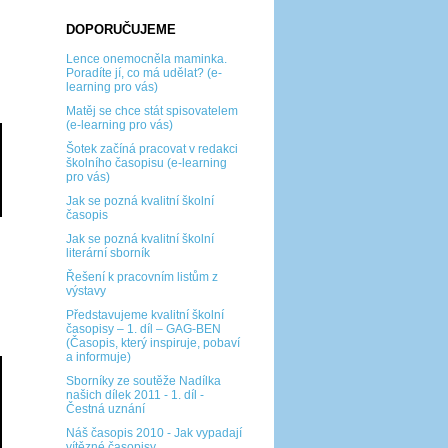
DOPORUČUJEME
Lence onemocněla maminka.
Poradíte jí, co má udělat? (e-
learning pro vás)
Matěj se chce stát spisovatelem
(e-learning pro vás)
Šotek začíná pracovat v redakci
školního časopisu (e-learning
pro vás)
Jak se pozná kvalitní školní
časopis
Jak se pozná kvalitní školní
literární sborník
Řešení k pracovním listům z
výstavy
Představujeme kvalitní školní
časopisy – 1. díl – GAG-BEN
(Časopis, který inspiruje, pobaví
a informuje)
Sborníky ze soutěže Nadílka
našich dílek 2011 - 1. díl -
Čestná uznání
Náš časopis 2010 - Jak vypadají
vítězné časopisy