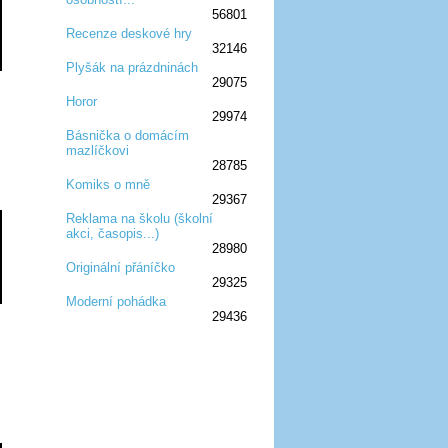
56801
Recenze deskové hry
32146
:D
:D
:D
:D
:D
Plyšák na prázdninách
29075
:D
:D
:D
Horor
29974
:D
:D
:D
Básnička o domácím
mazlíčkovi
:D
:D
:D
28785
Komiks o mně
29367
:D
:D
:D
Reklama na školu (školní
akci, časopis...)
:D
:D
:D
28980
Originální přáníčko
29325
:D
:D
:D
Moderní pohádka
29436
:D
:D
:D
:D
:D
:D