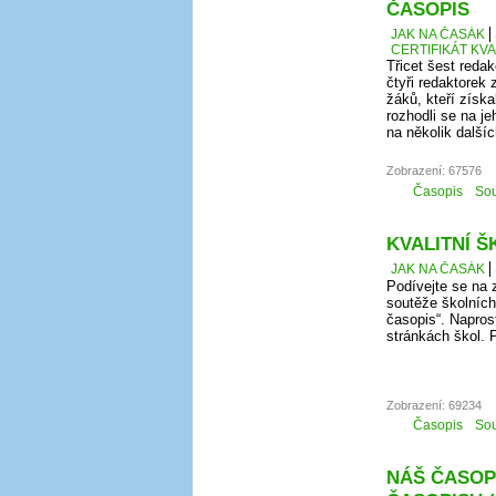
ČASOPIS
JAK NA ČASÁK
CERTIFIKÁT KV
Třicet šest redak
čtyři redaktorek 
žáků, kteří získ
rozhodli se na j
na několik další
Zobrazení: 67576
Časopis
Sou
KVALITNÍ Š
JAK NA ČASÁK
Podívejte se na 
soutěže školních 
časopis“. Napros
stránkách škol. 
Zobrazení: 69234
Časopis
Sou
NÁŠ ČASOPI