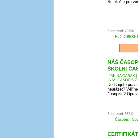
Šotek čte pro vá
Zobrazení: 72386
Publicistické 
NÁŠ ČASOPI
ŠKOLNÍ ČA
JAK NA ČASÁK
NÁŠ ČASOPIS 20
Dodržujete pravi
neurážet? Věříme
časopise? Oprav
Zobrazení: 58711
Časopis
Sou
CERTIFIKÁT