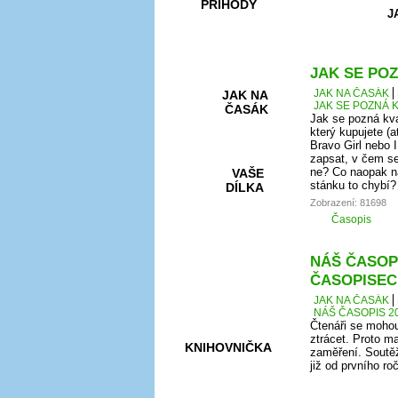
PŘÍHODY
J
JAK SE POZ
JAK NA ČASÁK
JAK NA
JAK SE POZNÁ K
ČASÁK
Jak se pozná kva
který kupujete (a
Bravo Girl nebo I
zapsat, v čem se
ne? Co naopak na
VAŠE
stánku to chybí?
DÍLKA
Zobrazení: 81698
Časopis
HRY A
NÁŠ ČASOPI
KVÍZY
ČASOPISEC
JAK NA ČASÁK
NÁŠ ČASOPIS 20
Čtenáři se mohou
ztrácet. Proto ma
KNIHOVNIČKA
zaměření. Soutěž
již od prvního r