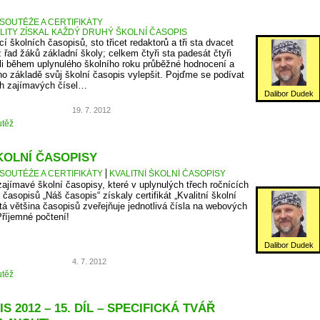
SOUTĚŽE A CERTIFIKÁTY
ALITY ZÍSKAL KAŽDÝ DRUHÝ ŠKOLNÍ ČASOPIS
cí školních časopisů, sto třicet redaktorů a tři sta dvacet
z řad žáků základní školy; celkem čtyři sta padesát čtyři
ali během uplynulého školního roku průběžné hodnocení a
eho základě svůj školní časopis vylepšit. Pojďme se podívat
ch zajímavých čísel…
Dalibor Dudek
19. 7. 2012
těž
KOLNÍ ČASOPISY
SOUTĚŽE A CERTIFIKÁTY
KVALITNÍ ŠKOLNÍ ČASOPISY
zajímavé školní časopisy, které v uplynulých třech ročnících
časopisů „Náš časopis“ získaly certifikát „Kvalitní školní
tá většina časopisů zveřejňuje jednotlivá čísla na webových
Příjemné počtení!
Dalibor Dudek
4. 7. 2012
těž
S 2012 – 15. DÍL – SPECIFICKÁ TVÁŘ