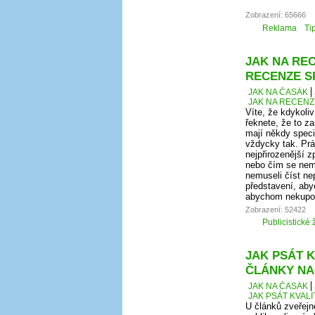
Zobrazení: 65666
Reklama
Ti
JAK NA REC
RECENZE S
JAK NA ČASÁK
JAK NA RECENZ
Víte, že kdykoli
řeknete, že to za
mají někdy speci
vždycky tak. Prá
nejpřirozenější 
nebo čím se nem
nemuseli číst ne
představení, aby
abychom nekupova
Zobrazení: 52422
Publicistické 
JAK PSÁT K
ČLÁNKY NA
JAK NA ČASÁK
JAK PSÁT KVAL
U článků zveřej