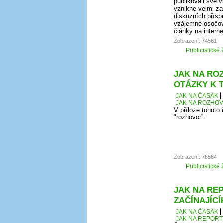
publikovali své 
vznikne velmi za
diskuzních přísp
vzájemné osočová
články na intern
Zobrazení: 74561
Publicistické 
JAK NA ROZ
OTÁZKY K 
JAK NA ČASÁK
JAK NA ROZHOVO
V příloze tohoto
"rozhovor".
Zobrazení: 76564
Publicistické 
JAK NA REP
ZAČÍNAJÍC
JAK NA ČASÁK
JAK NA REPORT