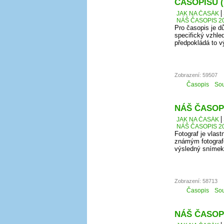
ČASOPISU 
JAK NA ČASÁK
NÁŠ ČASOPIS 20
Pro časopis je d
specifický vzhle
předpokládá to vý
Zobrazení: 59507
Časopis
Sou
NÁŠ ČASOPI
JAK NA ČASÁK
NÁŠ ČASOPIS 20
Fotograf je vlast
známým fotografe
výsledný snímek
Zobrazení: 58713
Časopis
Sou
NÁŠ ČASOPI