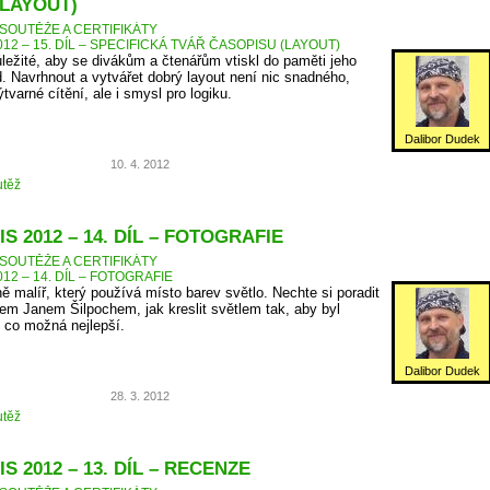
(LAYOUT)
SOUTĚŽE A CERTIFIKÁTY
12 – 15. DÍL – SPECIFICKÁ TVÁŘ ČASOPISU (LAYOUT)
ůležité, aby se divákům a čtenářům vtiskl do paměti jeho
d. Navrhnout a vytvářet dobrý layout není nic snadného,
tvarné cítění, ale i smysl pro logiku.
Dalibor Dudek
10. 4. 2012
těž
S 2012 – 14. DÍL – FOTOGRAFIE
SOUTĚŽE A CERTIFIKÁTY
12 – 14. DÍL – FOTOGRAFIE
ně malíř, který používá místo barev světlo. Nechte si poradit
m Janem Šilpochem, jak kreslit světlem tak, aby byl
 co možná nejlepší.
Dalibor Dudek
28. 3. 2012
těž
S 2012 – 13. DÍL – RECENZE