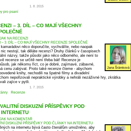
1. 8. 2015
py pro psaní
ENZI – 3. DÍL – CO MAJÍ VŠECHNY
POLEČNÉ
JAK NA RECENZI
I – 3. DÍL – CO MAJÍ VŠECHNY RECENZE SPOLEČNÉ
v kamarádovi něco doporučíte, vychválíte, nebo naopak
 nic nestojí, tak děláte recenzi? Druhy článků v časopisech
ální názvy, takže působí jako něco odborného, ale není to
vě recenze se určitě není třeba bát! Recenze je
způsob, jak někomu říct, co je dobré, zajímavé, zábavné,
Jana Šrámková
á cenu zabývat. Proto také recenze čteme - abychom
povedené knihy, nechodili na špatné filmy a divadelní
chom nepořizovali nepraktické výrobky a nehráli nezáživné hry, zkrátka
li zajíce v pytli.
1. 7. 2015
žánry
Recenze
VALITNÍ DISKUZNÍ PŘÍSPĚVKY POD
 INTERNETU
JAK NA KOMENTÁŘ
ITNÍ DISKUZNÍ PŘÍSPĚVKY POD ČLÁNKY NA INTERNETU
něných na internetu bývá často čtenářům umožněno, aby