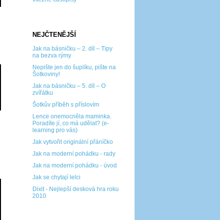
NEJČTENĚJŠÍ
Jak na básničku – 2. díl – Tipy
na bezva rýmy
Nepište jen do šuplíku, pište na
Šotkoviny!
Jak na básničku – 5. díl – O
zvířátku
Šotkův příběh s příslovím
Lence onemocněla maminka.
Poradíte jí, co má udělat? (e-
learning pro vás)
Jak vytvořit originální přáníčko
Jak na moderní pohádku - rady
Jak na moderní pohádku - úvod
Jak se chytají lelci
Dixit - Nejlepší desková hra roku
2010