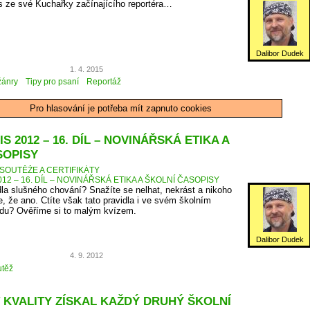
s ze své Kuchařky začínajícího reportéra…
Dalibor Dudek
1. 4. 2015
žánry
Tipy pro psaní
Reportáž
Pro hlasování je potřeba mít zapnuto cookies
S 2012 – 16. DÍL – NOVINÁŘSKÁ ETIKA A
SOPISY
SOUTĚŽE A CERTIFIKÁTY
12 – 16. DÍL – NOVINÁŘSKÁ ETIKA A ŠKOLNÍ ČASOPISY
dla slušného chování? Snažíte se nelhat, nekrást a nikoho
, že ano. Ctíte však tato pravidla i ve svém školním
du? Ověříme si to malým kvízem.
Dalibor Dudek
4. 9. 2012
těž
 KVALITY ZÍSKAL KAŽDÝ DRUHÝ ŠKOLNÍ