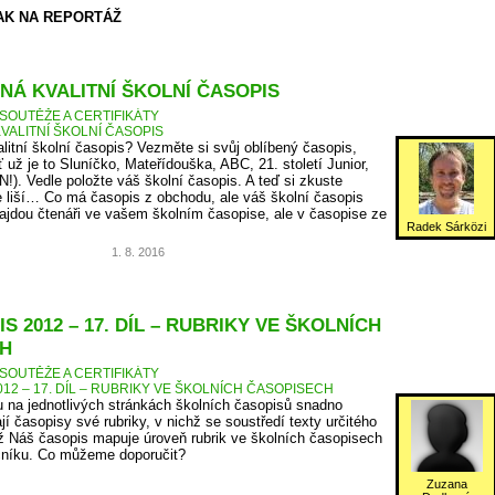
AK NA REPORTÁŽ
NÁ KVALITNÍ ŠKOLNÍ ČASOPIS
SOUTĚŽE A CERTIFIKÁTY
VALITNÍ ŠKOLNÍ ČASOPIS
litní školní časopis? Vezměte si svůj oblíbený časopis,
ť už je to Sluníčko, Mateřídouška, ABC, 21. století Junior,
N!). Vedle položte váš školní časopis. A teď si zkuste
 liší… Co má časopis z obchodu, ale váš školní časopis
jdou čtenáři ve vašem školním časopise, ale v časopise ze
Radek Sárközi
1. 8. 2016
S 2012 – 17. DÍL – RUBRIKY VE ŠKOLNÍCH
H
SOUTĚŽE A CERTIFIKÁTY
12 – 17. DÍL – RUBRIKY VE ŠKOLNÍCH ČASOPISECH
 na jednotlivých stránkách školních časopisů snadno
jí časopisy své rubriky, v nichž se soustředí texty určitého
 Náš časopis mapuje úroveň rubrik ve školních časopisech
očníku. Co můžeme doporučit?
Zuzana