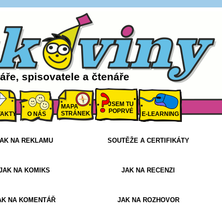
ře, spisovatele a čtenáře
JSEM TU
MAPA
POPRVÉ
STRÁNEK
AKTY
O NÁS
E-LEARNING
AK NA REKLAMU
SOUTĚŽE A CERTIFIKÁTY
JAK NA KOMIKS
JAK NA RECENZI
AK NA KOMENTÁŘ
JAK NA ROZHOVOR