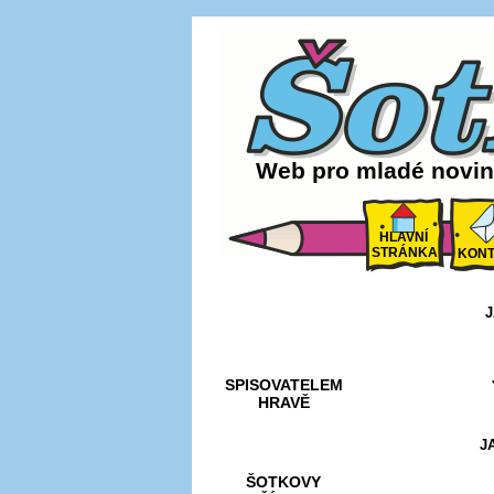
Web pro mladé noviná
HLAVNÍ
STRÁNKA
KONT
J
AKCE A
SOUTĚŽE
SPISOVATELEM
HRAVĚ
J
ŠOTKOVY