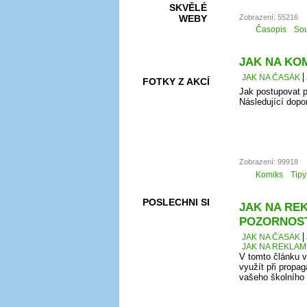
SKVĚLÉ
Zobrazení: 55216
WEBY
Časopis
Sou
JAK NA KOMI
JAK NA ČASÁK
FOTKY Z AKCÍ
Jak postupovat p
Následující dopo
VIDEA
Zobrazení: 99918
Komiks
Tipy
POSLECHNI SI
JAK NA REK
POZORNOS
JAK NA ČASÁK
JAK NA REKLAM
V tomto článku v
využít při propag
vašeho školního č