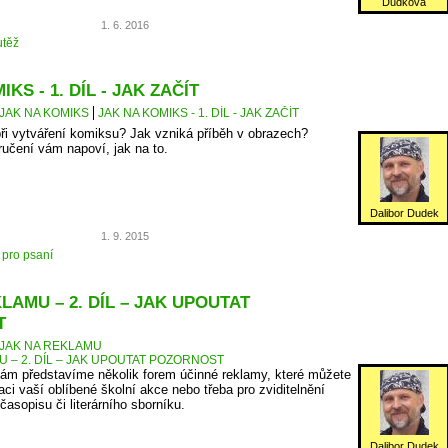
Dudková
1. 6. 2016
těž
KS - 1. DÍL - JAK ZAČÍT
JAK NA KOMIKS
JAK NA KOMIKS - 1. DÍL - JAK ZAČÍT
ři vytváření komiksu? Jak vzniká příběh v obrazech?
ručení vám napoví, jak na to.
Dalibor Dudek
1. 9. 2015
 pro psaní
LAMU – 2. DÍL – JAK UPOUTAT
T
JAK NA REKLAMU
U – 2. DÍL – JAK UPOUTAT POZORNOST
ám představíme několik forem účinné reklamy, které můžete
aci vaší oblíbené školní akce nebo třeba pro zviditelnění
asopisu či literárního sborníku.
Dalibor Dudek