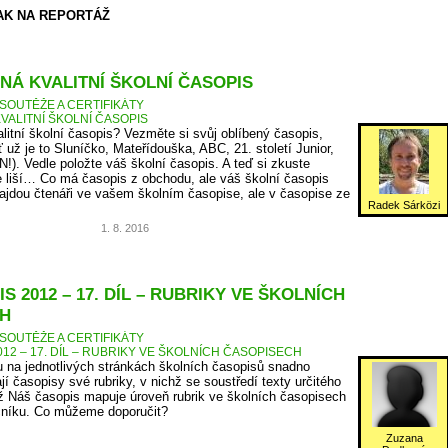
AK NA REPORTÁŽ
NÁ KVALITNÍ ŠKOLNÍ ČASOPIS
SOUTĚŽE A CERTIFIKÁTY
VALITNÍ ŠKOLNÍ ČASOPIS
litní školní časopis? Vezměte si svůj oblíbený časopis,
ť už je to Sluníčko, Mateřídouška, ABC, 21. století Junior,
N!). Vedle položte váš školní časopis. A teď si zkuste
 liší… Co má časopis z obchodu, ale váš školní časopis
jdou čtenáři ve vašem školním časopise, ale v časopise ze
Radek Sárközi
1. 8. 2016
S 2012 – 17. DÍL – RUBRIKY VE ŠKOLNÍCH
H
SOUTĚŽE A CERTIFIKÁTY
12 – 17. DÍL – RUBRIKY VE ŠKOLNÍCH ČASOPISECH
 na jednotlivých stránkách školních časopisů snadno
jí časopisy své rubriky, v nichž se soustředí texty určitého
 Náš časopis mapuje úroveň rubrik ve školních časopisech
očníku. Co můžeme doporučit?
Zuzana