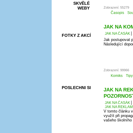
SKVĚLÉ
Zobrazení: 55279
WEBY
Časopis
Sou
JAK NA KOMI
JAK NA ČASÁK
FOTKY Z AKCÍ
Jak postupovat p
Následující dopo
VIDEA
Zobrazení: 99966
Komiks
Tipy
POSLECHNI SI
JAK NA REK
POZORNOS
JAK NA ČASÁK
JAK NA REKLAM
V tomto článku v
využít při propag
vašeho školního č