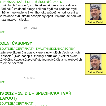
ALITY ZÍSKAL KAŽDÝ DRUHÝ ŠKOLNÍ ČASOPIS
cí školních časopisů, sto třicet redaktorů a tři sta dvacet
z řad žáků základní školy; celkem čtyři sta padesát čtyři
ali během uplynulého školního roku průběžné hodnocení a
eho základě svůj školní časopis vylepšit. Pojďme se podívat
ch zajímavých čísel…
Dalibor Dudek
19. 7. 2012
těž
KOLNÍ ČASOPISY
SOUTĚŽE A CERTIFIKÁTY
KVALITNÍ ŠKOLNÍ ČASOPISY
zajímavé školní časopisy, které v uplynulých třech ročnících
časopisů „Náš časopis“ získaly certifikát „Kvalitní školní
tá většina časopisů zveřejňuje jednotlivá čísla na webových
Příjemné počtení!
Dalibor Dudek
4. 7. 2012
těž
S 2012 – 15. DÍL – SPECIFICKÁ TVÁŘ
(LAYOUT)
SOUTĚŽE A CERTIFIKÁTY