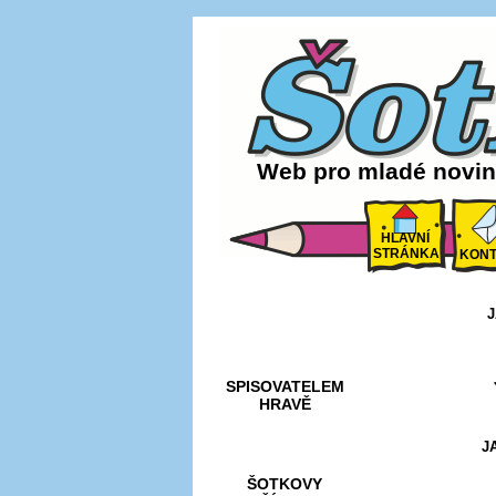
Web pro mladé noviná
HLAVNÍ
STRÁNKA
KONT
J
AKCE A
SOUTĚŽE
SPISOVATELEM
HRAVĚ
J
ŠOTKOVY