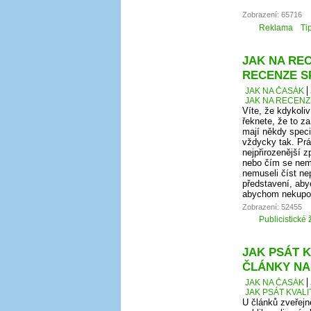
Zobrazení: 65716
Reklama
Ti
JAK NA REC
RECENZE S
JAK NA ČASÁK
JAK NA RECENZ
Víte, že kdykoli
řeknete, že to za
mají někdy speci
vždycky tak. Prá
nejpřirozenější 
nebo čím se nem
nemuseli číst ne
představení, aby
abychom nekupova
Zobrazení: 52455
Publicistické 
JAK PSÁT K
ČLÁNKY NA
JAK NA ČASÁK
JAK PSÁT KVAL
U článků zveřej