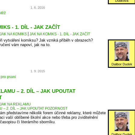
Dudková
1. 6. 2016
těž
KS - 1. DÍL - JAK ZAČÍT
JAK NA KOMIKS
JAK NA KOMIKS - 1. DÍL - JAK ZAČÍT
ři vytváření komiksu? Jak vzniká příběh v obrazech?
ručení vám napoví, jak na to.
Dalibor Dudek
1. 9. 2015
 pro psaní
LAMU – 2. DÍL – JAK UPOUTAT
T
JAK NA REKLAMU
U – 2. DÍL – JAK UPOUTAT POZORNOST
ám představíme několik forem účinné reklamy, které můžete
aci vaší oblíbené školní akce nebo třeba pro zviditelnění
asopisu či literárního sborníku.
Dalibor Dudek