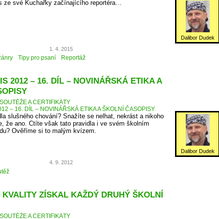
s ze své Kuchařky začínajícího reportéra…
Dalibor Dudek
1. 4. 2015
žánry
Tipy pro psaní
Reportáž
S 2012 – 16. DÍL – NOVINÁŘSKÁ ETIKA A
SOPISY
SOUTĚŽE A CERTIFIKÁTY
12 – 16. DÍL – NOVINÁŘSKÁ ETIKA A ŠKOLNÍ ČASOPISY
dla slušného chování? Snažíte se nelhat, nekrást a nikoho
, že ano. Ctíte však tato pravidla i ve svém školním
du? Ověříme si to malým kvízem.
Dalibor Dudek
4. 9. 2012
těž
 KVALITY ZÍSKAL KAŽDÝ DRUHÝ ŠKOLNÍ
SOUTĚŽE A CERTIFIKÁTY