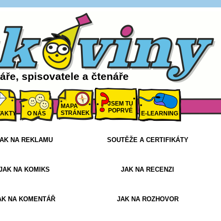
ře, spisovatele a čtenáře
JSEM TU
MAPA
POPRVÉ
STRÁNEK
AKTY
O NÁS
E-LEARNING
AK NA REKLAMU
SOUTĚŽE A CERTIFIKÁTY
JAK NA KOMIKS
JAK NA RECENZI
AK NA KOMENTÁŘ
JAK NA ROZHOVOR