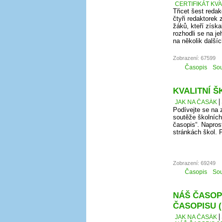
CERTIFIKÁT KV
Třicet šest redak
čtyři redaktorek 
žáků, kteří získ
rozhodli se na j
na několik další
Zobrazení: 67599
Časopis
Sou
KVALITNÍ Š
JAK NA ČASÁK
Podívejte se na 
soutěže školních 
časopis“. Napros
stránkách škol. 
Zobrazení: 69249
Časopis
Sou
NÁŠ ČASOPI
ČASOPISU 
JAK NA ČASÁK