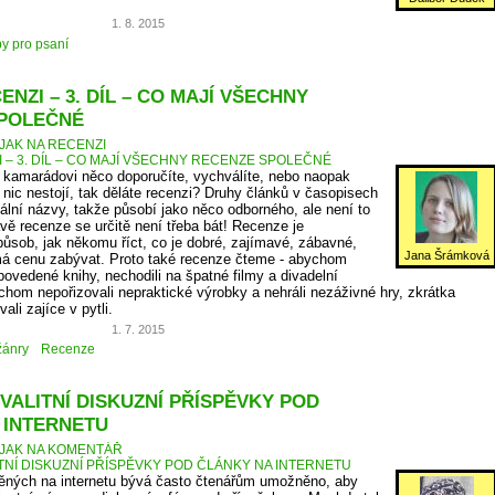
1. 8. 2015
py pro psaní
ENZI – 3. DÍL – CO MAJÍ VŠECHNY
POLEČNÉ
JAK NA RECENZI
I – 3. DÍL – CO MAJÍ VŠECHNY RECENZE SPOLEČNÉ
v kamarádovi něco doporučíte, vychválíte, nebo naopak
 nic nestojí, tak děláte recenzi? Druhy článků v časopisech
ální názvy, takže působí jako něco odborného, ale není to
vě recenze se určitě není třeba bát! Recenze je
způsob, jak někomu říct, co je dobré, zajímavé, zábavné,
Jana Šrámková
á cenu zabývat. Proto také recenze čteme - abychom
povedené knihy, nechodili na špatné filmy a divadelní
chom nepořizovali nepraktické výrobky a nehráli nezáživné hry, zkrátka
li zajíce v pytli.
1. 7. 2015
žánry
Recenze
VALITNÍ DISKUZNÍ PŘÍSPĚVKY POD
 INTERNETU
JAK NA KOMENTÁŘ
ITNÍ DISKUZNÍ PŘÍSPĚVKY POD ČLÁNKY NA INTERNETU
něných na internetu bývá často čtenářům umožněno, aby