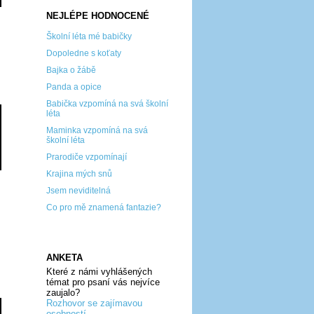
NEJLÉPE HODNOCENÉ
Školní léta mé babičky
Dopoledne s koťaty
Bajka o žábě
Panda a opice
Babička vzpomíná na svá školní
léta
Maminka vzpomíná na svá
školní léta
Prarodiče vzpomínají
Krajina mých snů
Jsem neviditelná
Co pro mě znamená fantazie?
ANKETA
Které z námi vyhlášených
témat pro psaní vás nejvíce
zaujalo?
Rozhovor se zajímavou
osobností...