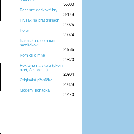
56803
Recenze deskové hry
32149
:D
:D
:D
:D
:D
Plyšák na prázdninách
29075
:D
:D
:D
Horor
29974
:D
:D
:D
Básnička o domácím
mazlíčkovi
:D
:D
:D
28786
Komiks o mně
29370
:D
:D
:D
Reklama na školu (školní
akci, časopis...)
:D
:D
:D
28984
Originální přáníčko
29329
:D
:D
:D
Moderní pohádka
29440
:D
:D
:D
:D
:D
:D