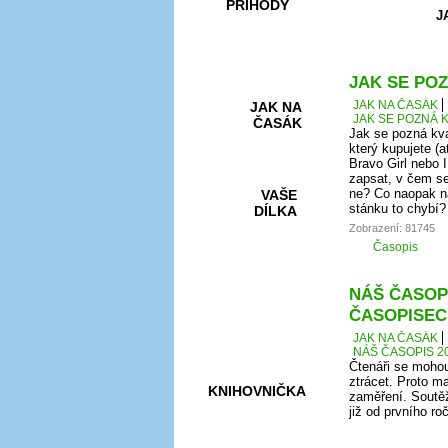
PŘÍHODY
J
JAK SE POZ
JAK NA ČASÁK
JAK NA
JAK SE POZNÁ K
ČASÁK
Jak se pozná kva
který kupujete (a
Bravo Girl nebo I
zapsat, v čem se
ne? Co naopak na
VAŠE
stánku to chybí?
DÍLKA
Zobrazení: 81745
Časopis
HRY A
NÁŠ ČASOPI
KVÍZY
ČASOPISEC
JAK NA ČASÁK
NÁŠ ČASOPIS 20
Čtenáři se mohou
ztrácet. Proto ma
KNIHOVNIČKA
zaměření. Soutěž
již od prvního r