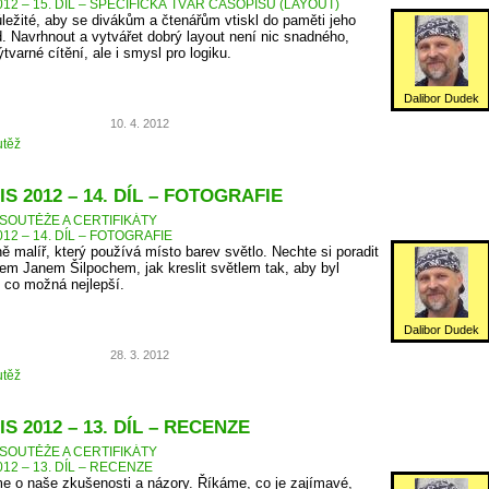
12 – 15. DÍL – SPECIFICKÁ TVÁŘ ČASOPISU (LAYOUT)
ůležité, aby se divákům a čtenářům vtiskl do paměti jeho
d. Navrhnout a vytvářet dobrý layout není nic snadného,
tvarné cítění, ale i smysl pro logiku.
Dalibor Dudek
10. 4. 2012
těž
S 2012 – 14. DÍL – FOTOGRAFIE
SOUTĚŽE A CERTIFIKÁTY
12 – 14. DÍL – FOTOGRAFIE
ně malíř, který používá místo barev světlo. Nechte si poradit
m Janem Šilpochem, jak kreslit světlem tak, aby byl
 co možná nejlepší.
Dalibor Dudek
28. 3. 2012
těž
S 2012 – 13. DÍL – RECENZE
SOUTĚŽE A CERTIFIKÁTY
12 – 13. DÍL – RECENZE
e o naše zkušenosti a názory. Říkáme, co je zajímavé,