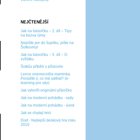
NEJČTENĚJŠÍ
Jak na básničku – 2. díl – Tipy
na bezva rýmy
Nepište jen do šuplíku, pište na
Šotkoviny!
Jak na básničku – 5. díl – O
zvířátku
Šotkův příběh s příslovím
Lence onemocněla maminka.
Poradíte jí, co má udělat? (e-
learning pro vás)
Jak vytvořit originální přáníčko
Jak na moderní pohádku - rady
Jak na moderní pohádku - úvod
Jak se chytají lelci
Dixit - Nejlepší desková hra roku
2010