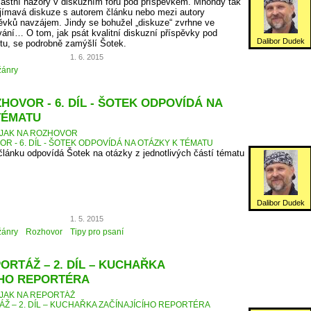
vlastní názory v diskuzním fóru pod příspěvkem. Mnohdy tak
jímavá diskuze s autorem článku nebo mezi autory
ěvků navzájem. Jindy se bohužel „diskuze“ zvrhne ve
ní… O tom, jak psát kvalitní diskuzní příspěvky pod
Dalibor Dudek
etu, se podrobně zamýšlí Šotek.
1. 6. 2015
žánry
HOVOR - 6. DÍL - ŠOTEK ODPOVÍDÁ NA
TÉMATU
JAK NA ROZHOVOR
R - 6. DÍL - ŠOTEK ODPOVÍDÁ NA OTÁZKY K TÉMATU
 článku odpovídá Šotek na otázky z jednotlivých částí tématu
Dalibor Dudek
1. 5. 2015
žánry
Rozhovor
Tipy pro psaní
ORTÁŽ – 2. DÍL – KUCHAŘKA
ÍHO REPORTÉRA
JAK NA REPORTÁŽ
ÁŽ – 2. DÍL – KUCHAŘKA ZAČÍNAJÍCÍHO REPORTÉRA