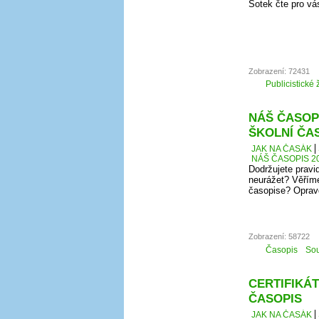
Šotek čte pro vá
Zobrazení: 72431
Publicistické 
NÁŠ ČASOPI
ŠKOLNÍ ČA
JAK NA ČASÁK
NÁŠ ČASOPIS 20
Dodržujete pravi
neurážet? Věříme
časopise? Oprav
Zobrazení: 58722
Časopis
Sou
CERTIFIKÁT
ČASOPIS
JAK NA ČASÁK