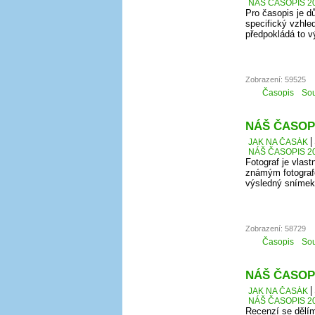
NÁŠ ČASOPIS 20
Pro časopis je d
specifický vzhle
předpokládá to vý
Zobrazení: 59525
Časopis
Sou
NÁŠ ČASOPI
JAK NA ČASÁK
NÁŠ ČASOPIS 20
Fotograf je vlast
známým fotografe
výsledný snímek
Zobrazení: 58729
Časopis
Sou
NÁŠ ČASOPI
JAK NA ČASÁK
NÁŠ ČASOPIS 20
Recenzí se dělím