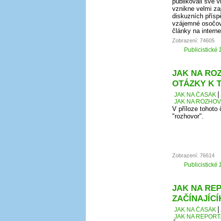
publikovali své 
vznikne velmi za
diskuzních přísp
vzájemné osočová
články na intern
Zobrazení: 74605
Publicistické 
JAK NA ROZ
OTÁZKY K 
JAK NA ČASÁK
JAK NA ROZHOVO
V příloze tohoto
"rozhovor".
Zobrazení: 76614
Publicistické 
JAK NA REP
ZAČÍNAJÍC
JAK NA ČASÁK
JAK NA REPORT