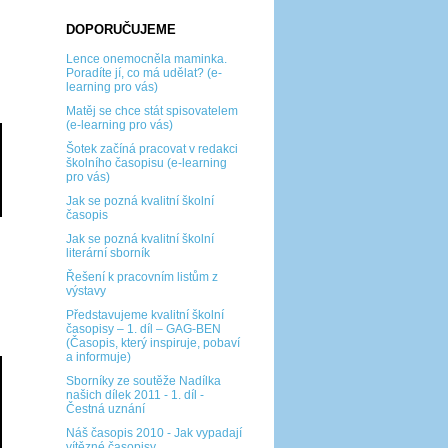
DOPORUČUJEME
Lence onemocněla maminka.
Poradíte jí, co má udělat? (e-
learning pro vás)
Matěj se chce stát spisovatelem
(e-learning pro vás)
Šotek začíná pracovat v redakci
školního časopisu (e-learning
pro vás)
Jak se pozná kvalitní školní
časopis
Jak se pozná kvalitní školní
literární sborník
Řešení k pracovním listům z
výstavy
Představujeme kvalitní školní
časopisy – 1. díl – GAG-BEN
(Časopis, který inspiruje, pobaví
a informuje)
Sborníky ze soutěže Nadílka
našich dílek 2011 - 1. díl -
Čestná uznání
Náš časopis 2010 - Jak vypadají
vítězné časopisy