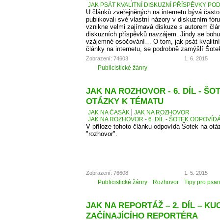
JAK PSÁT KVALITNÍ DISKUZNÍ PŘÍSPĚVKY PO
U článků zveřejněných na internetu bývá čas
publikovali své vlastní názory v diskuzním fó
vznikne velmi zajímavá diskuze s autorem člá
diskuzních příspěvků navzájem. Jindy se bohu
vzájemné osočování… O tom, jak psát kvalitní
články na internetu, se podrobně zamýšlí Šote
Zobrazení: 74603
1. 6. 2015
Publicistické žánry
JAK NA ROZHOVOR - 6. DÍL - Š
OTÁZKY K TÉMATU
JAK NA ČASÁK
JAK NA ROZHOVOR
JAK NA ROZHOVOR - 6. DÍL - ŠOTEK ODPOVÍD
V příloze tohoto článku odpovídá Šotek na otáz
"rozhovor".
Zobrazení: 76608
1. 5. 2015
Publicistické žánry
Rozhovor
Tipy pro psan
JAK NA REPORTÁŽ – 2. DÍL – K
ZAČÍNAJÍCÍHO REPORTÉRA