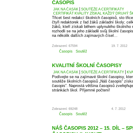
ČASOPIS
JAK NA ČASÁK
SOUTĚŽE A CERTIFIKÁTY
CERTIFIKÁT KVALITY ZÍSKAL KAŽDÝ DRUHÝ Š
Třicet šest redakcí školních časopisů, sto třice
čtyři redaktorek z řad žáků základní školy; cel
žáků, kteří získali během uplynulého školního
rozhodli se na jeho základě svůj školní časopi
na několik dalších zajímavých čísel…
Zobrazení: 67594
19. 7. 2012
Časopis
Soutěž
KVALITNÍ ŠKOLNÍ ČASOPISY
JAK NA ČASÁK
SOUTĚŽE A CERTIFIKÁTY
KVA
Podívejte se na zajímavé školní časopisy, kter
soutěže školních časopisů „Náš časopis“ získaly
časopis“. Naprostá většina časopisů zveřejňuje
stránkách škol. Příjemné počtení!
Zobrazení: 69248
4. 7. 2012
Časopis
Soutěž
NÁŠ ČASOPIS 2012 – 15. DÍL – S