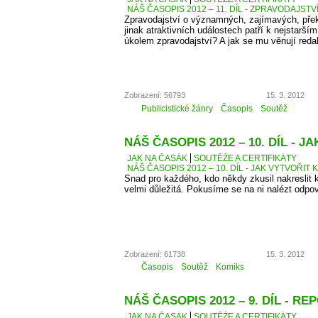
NÁŠ ČASOPIS 2012 – 11. DÍL - ZPRAVODAJSTV
Zpravodajství o významných, zajímavých, přek
jinak atraktivních událostech patří k nejstarší
úkolem zpravodajství? A jak se mu věnují reda
Zobrazení: 56793
15. 3. 2012
Publicistické žánry
Časopis
Soutěž
NÁŠ ČASOPIS 2012 – 10. DÍL - 
JAK NA ČASÁK
SOUTĚŽE A CERTIFIKÁTY
NÁŠ ČASOPIS 2012 – 10. DÍL - JAK VYTVOŘIT 
Snad pro každého, kdo někdy zkusil nakreslit k
velmi důležitá. Pokusíme se na ni nalézt odpo
Zobrazení: 61738
15. 3. 2012
Časopis
Soutěž
Komiks
NÁŠ ČASOPIS 2012 – 9. DÍL - R
JAK NA ČASÁK
SOUTĚŽE A CERTIFIKÁTY