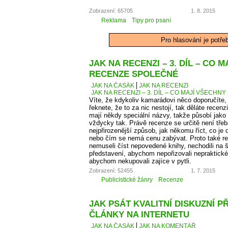
Zobrazení: 65705
1. 8. 2015
Reklama
Tipy pro psaní
Pro hlasování je potře
JAK NA RECENZI – 3. DÍL – CO 
RECENZE SPOLEČNÉ
JAK NA ČASÁK
JAK NA RECENZI
JAK NA RECENZI – 3. DÍL – CO MAJÍ VŠECH
Víte, že kdykoliv kamarádovi něco doporučíte,
řeknete, že to za nic nestojí, tak děláte recen
mají někdy speciální názvy, takže působí jako
vždycky tak. Právě recenze se určitě není tře
nejpřirozenější způsob, jak někomu říct, co je
nebo čím se nemá cenu zabývat. Proto také 
nemuseli číst nepovedené knihy, nechodili na š
představení, abychom nepořizovali nepraktické
abychom nekupovali zajíce v pytli.
Zobrazení: 52455
1. 7. 2015
Publicistické žánry
Recenze
JAK PSÁT KVALITNÍ DISKUZNÍ P
ČLÁNKY NA INTERNETU
JAK NA ČASÁK
JAK NA KOMENTÁŘ