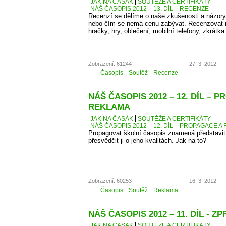
JAK NA ČASÁK
SOUTĚŽE A CERTIFIKÁTY
NÁŠ ČASOPIS 2012 – 13. DÍL – RECENZE
Recenzí se dělíme o naše zkušenosti a názory
nebo čím se nemá cenu zabývat. Recenzovat 
hračky, hry, oblečení, mobilní telefony, zkrátka
Zobrazení: 61244
27. 3. 2012
Časopis
Soutěž
Recenze
NÁŠ ČASOPIS 2012 – 12. DÍL – 
REKLAMA
JAK NA ČASÁK
SOUTĚŽE A CERTIFIKÁTY
NÁŠ ČASOPIS 2012 – 12. DÍL – PROPAGACE A
Propagovat školní časopis znamená představit 
přesvědčit ji o jeho kvalitách. Jak na to?
Zobrazení: 60253
16. 3. 2012
Časopis
Soutěž
Reklama
NÁŠ ČASOPIS 2012 – 11. DÍL - 
JAK NA ČASÁK
SOUTĚŽE A CERTIFIKÁTY