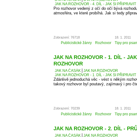
JAK NA ROZHOVOR - 4. DÍL - JAK SI PŘIPRAVI
Pro rozhovor vedený z očí do očí bývá rozhodu
atmosféra, ve které probíhá. Jak si tedy připra
Zobrazení: 76718
18. 1. 2011
Publicistické žánry
Rozhovor
Tipy pro psan
JAK NA ROZHOVOR - 1. DÍL - JAK
ROZHOVOR
JAK NA ČASÁK
JAK NA ROZHOVOR
JAK NA ROZHOVOR - 1. DÍL - JAK SI PŘIPRAV
Zdánlivě jednoduchá věc - vést s někým rozhovo
takový rozhovor byl poutavý, zajímavý i pro čt
Zobrazení: 70239
18. 1. 2011
Publicistické žánry
Rozhovor
Tipy pro psan
JAK NA ROZHOVOR - 2. DÍL - 
JAK NA ČASÁK
JAK NA ROZHOVOR