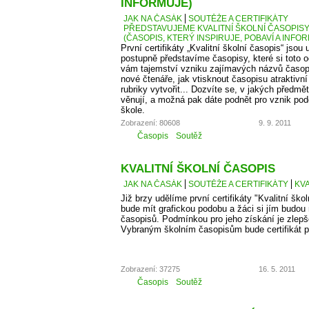
INFORMUJE)
JAK NA ČASÁK
SOUTĚŽE A CERTIFIKÁTY
PŘEDSTAVUJEME KVALITNÍ ŠKOLNÍ ČASOPISY –
(ČASOPIS, KTERÝ INSPIRUJE, POBAVÍ A INFO
První certifikáty „Kvalitní školní časopis“ jso
postupně představíme časopisy, které si toto 
vám tajemství vzniku zajímavých názvů časopis
nové čtenáře, jak vtisknout časopisu atraktivn
rubriky vytvořit... Dozvíte se, v jakých předm
věnují, a možná pak dáte podnět pro vznik po
škole.
Zobrazení: 80608
9. 9. 2011
Časopis
Soutěž
KVALITNÍ ŠKOLNÍ ČASOPIS
JAK NA ČASÁK
SOUTĚŽE A CERTIFIKÁTY
KVA
Již brzy udělíme první certifikáty "Kvalitní škol
bude mít grafickou podobu a žáci si jím budou
časopisů. Podmínkou pro jeho získání je zlepš
Vybraným školním časopisům bude certifikát p
Zobrazení: 37275
16. 5. 2011
Časopis
Soutěž