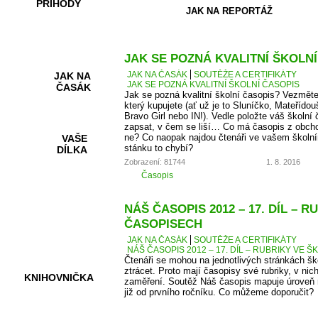
PŘÍHODY
JAK NA REPORTÁŽ
JAK SE POZNÁ KVALITNÍ ŠKOLN
JAK NA ČASÁK
SOUTĚŽE A CERTIFIKÁTY
JAK NA
JAK SE POZNÁ KVALITNÍ ŠKOLNÍ ČASOPIS
ČASÁK
Jak se pozná kvalitní školní časopis? Vezměte
který kupujete (ať už je to Sluníčko, Mateřídou
Bravo Girl nebo IN!). Vedle položte váš školní 
zapsat, v čem se liší… Co má časopis z obcho
ne? Co naopak najdou čtenáři ve vašem školní
VAŠE
stánku to chybí?
DÍLKA
Zobrazení: 81744
1. 8. 2016
Časopis
HRY A
NÁŠ ČASOPIS 2012 – 17. DÍL – 
KVÍZY
ČASOPISECH
JAK NA ČASÁK
SOUTĚŽE A CERTIFIKÁTY
NÁŠ ČASOPIS 2012 – 17. DÍL – RUBRIKY VE
Čtenáři se mohou na jednotlivých stránkách š
ztrácet. Proto mají časopisy své rubriky, v nic
KNIHOVNIČKA
zaměření. Soutěž Náš časopis mapuje úroveň r
již od prvního ročníku. Co můžeme doporučit?