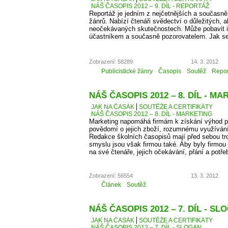
NÁŠ ČASOPIS 2012 – 9. DÍL - REPORTÁŽ
Reportáž je jedním z nejčetnějších a současně
žánrů. Nabízí čtenáři svědectví o důležitých, a
neočekávaných skutečnostech. Může pobavit i p
účastníkem a současně pozorovatelem. Jak se
Zobrazení: 58289
14. 3. 2012
Publicistické žánry
Časopis
Soutěž
Repor
NÁŠ ČASOPIS 2012 – 8. DÍL - M
JAK NA ČASÁK
SOUTĚŽE A CERTIFIKÁTY
NÁŠ ČASOPIS 2012 – 8. DÍL - MARKETING
Marketing napomáhá firmám k získání výhod př
povědomí o jejich zboží, rozumnému využíván
Redakce školních časopisů mají před sebou troc
smyslu jsou však firmou také. Aby byly firmou
na své čtenáře, jejich očekávání, přání a potře
Zobrazení: 56554
13. 3. 2012
Článek
Soutěž
NÁŠ ČASOPIS 2012 – 7. DÍL - SL
JAK NA ČASÁK
SOUTĚŽE A CERTIFIKÁTY
NÁŠ ČASOPIS 2012 – 7. DÍL - SLOGAN