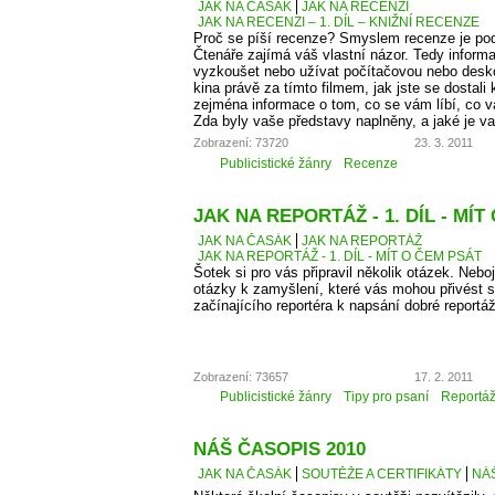
JAK NA ČASÁK
JAK NA RECENZI
JAK NA RECENZI – 1. DÍL – KNIŽNÍ RECENZE
Proč se píší recenze? Smyslem recenze je podě
Čtenáře zajímá váš vlastní názor. Tedy informa
vyzkoušet nebo užívat počítačovou nebo desko
kina právě za tímto filmem, jak jste se dostali 
zejména informace o tom, co se vám líbí, co 
Zda byly vaše představy naplněny, a jaké je v
Zobrazení: 73720
23. 3. 2011
Publicistické žánry
Recenze
JAK NA REPORTÁŽ - 1. DÍL - MÍT
JAK NA ČASÁK
JAK NA REPORTÁŽ
JAK NA REPORTÁŽ - 1. DÍL - MÍT O ČEM PSÁT
Šotek si pro vás připravil několik otázek. Neboj
otázky k zamyšlení, které vás mohou přivést 
začínajícího reportéra k napsání dobré reportá
Zobrazení: 73657
17. 2. 2011
Publicistické žánry
Tipy pro psaní
Reportá
NÁŠ ČASOPIS 2010
JAK NA ČASÁK
SOUTĚŽE A CERTIFIKÁTY
NÁŠ