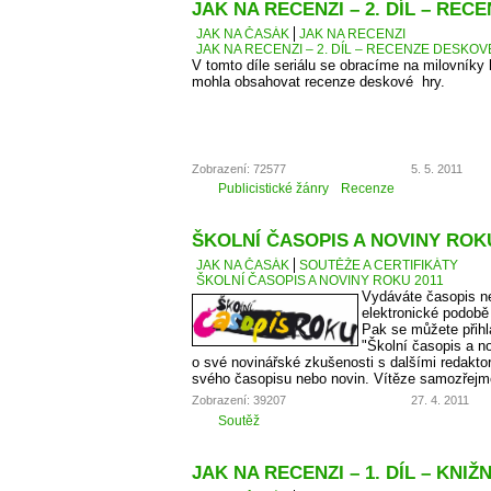
JAK NA RECENZI – 2. DÍL – RE
JAK NA ČASÁK
JAK NA RECENZI
JAK NA RECENZI – 2. DÍL – RECENZE DESKO
V tomto díle seriálu se obracíme na milovníky
mohla obsahovat recenze deskové hry.
Zobrazení: 72577
5. 5. 2011
Publicistické žánry
Recenze
ŠKOLNÍ ČASOPIS A NOVINY ROKU
JAK NA ČASÁK
SOUTĚŽE A CERTIFIKÁTY
ŠKOLNÍ ČASOPIS A NOVINY ROKU 2011
Vydáváte časopis ne
elektronické podobě
Pak se můžete přihl
"Školní časopis a no
o své novinářské zkušenosti s dalšími redaktory
svého časopisu nebo novin. Vítěze samozřejm
Zobrazení: 39207
27. 4. 2011
Soutěž
JAK NA RECENZI – 1. DÍL – KNIŽ