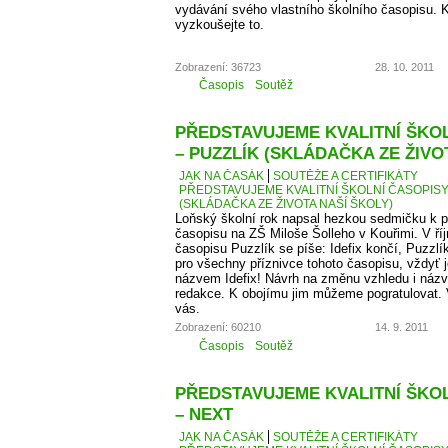
vydávání svého vlastního školního časopisu. K
vyzkoušejte to.
Zobrazení: 36723
28. 10. 2011
Časopis
Soutěž
PŘEDSTAVUJEME KVALITNÍ ŠKOLN
– PUZZLÍK (SKLÁDAČKA ZE ŽIVO
JAK NA ČASÁK
SOUTĚŽE A CERTIFIKÁTY
PŘEDSTAVUJEME KVALITNÍ ŠKOLNÍ ČASOPISY –
(SKLÁDAČKA ZE ŽIVOTA NAŠÍ ŠKOLY)
Loňský školní rok napsal hezkou sedmičku k p
časopisu na ZŠ Miloše Šolleho v Kouřimi. V ří
časopisu Puzzlík se píše: Idefix končí, Puzzl
pro všechny příznivce tohoto časopisu, vždyť j
názvem Idefix! Návrh na změnu vzhledu i názv
redakce. K obojímu jim můžeme pogratulovat. 
vás.
Zobrazení: 60210
14. 9. 2011
Časopis
Soutěž
PŘEDSTAVUJEME KVALITNÍ ŠKOLN
– NEXT
JAK NA ČASÁK
SOUTĚŽE A CERTIFIKÁTY