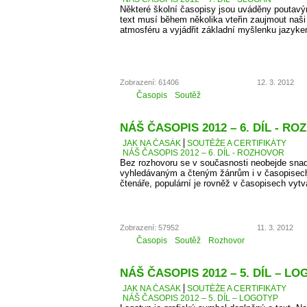
Některé školní časopisy jsou uváděny poutavý
text musí během několika vteřin zaujmout naši 
atmosféru a vyjádřit základní myšlenku jazyke
Zobrazení: 61406
12. 3. 2012
Časopis
Soutěž
NÁŠ ČASOPIS 2012 – 6. DÍL - R
JAK NA ČASÁK
SOUTĚŽE A CERTIFIKÁTY
NÁŠ ČASOPIS 2012 – 6. DÍL - ROZHOVOR
Bez rozhovoru se v současnosti neobejde snad
vyhledávaným a čteným žánrům i v časopisec
čtenáře, populární je rovněž v časopisech vyt
Zobrazení: 57952
11. 3. 2012
Časopis
Soutěž
Rozhovor
NÁŠ ČASOPIS 2012 – 5. DÍL – L
JAK NA ČASÁK
SOUTĚŽE A CERTIFIKÁTY
NÁŠ ČASOPIS 2012 – 5. DÍL – LOGOTYP