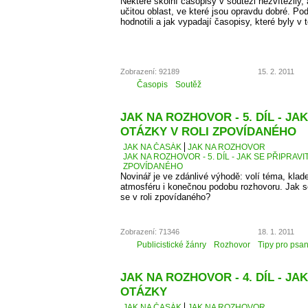
Některé školní časopisy v soutěži nezvítězily,
učitou oblast, ve které jsou opravdu dobré. Po
hodnotili a jak vypadají časopisy, které byly v 
Zobrazení: 92189
15. 2. 2011
Časopis
Soutěž
JAK NA ROZHOVOR - 5. DÍL - JA
OTÁZKY V ROLI ZPOVÍDANÉHO
JAK NA ČASÁK
JAK NA ROZHOVOR
JAK NA ROZHOVOR - 5. DÍL - JAK SE PŘIPRAVI
ZPOVÍDANÉHO
Novinář je ve zdánlivé výhodě: volí téma, kla
atmosféru i konečnou podobu rozhovoru. Jak se 
se v roli zpovídaného?
Zobrazení: 71346
18. 1. 2011
Publicistické žánry
Rozhovor
Tipy pro psan
JAK NA ROZHOVOR - 4. DÍL - JAK
OTÁZKY
JAK NA ČASÁK
JAK NA ROZHOVOR