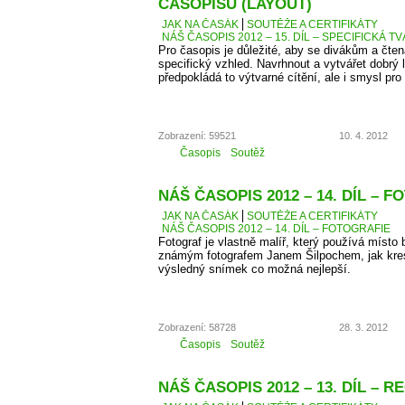
ČASOPISU (LAYOUT)
JAK NA ČASÁK
SOUTĚŽE A CERTIFIKÁTY
NÁŠ ČASOPIS 2012 – 15. DÍL – SPECIFICKÁ T
Pro časopis je důležité, aby se divákům a čten
specifický vzhled. Navrhnout a vytvářet dobrý 
předpokládá to výtvarné cítění, ale i smysl pro 
Zobrazení: 59521
10. 4. 2012
Časopis
Soutěž
NÁŠ ČASOPIS 2012 – 14. DÍL – 
JAK NA ČASÁK
SOUTĚŽE A CERTIFIKÁTY
NÁŠ ČASOPIS 2012 – 14. DÍL – FOTOGRAFIE
Fotograf je vlastně malíř, který používá místo 
známým fotografem Janem Šilpochem, jak kresl
výsledný snímek co možná nejlepší.
Zobrazení: 58728
28. 3. 2012
Časopis
Soutěž
NÁŠ ČASOPIS 2012 – 13. DÍL – 