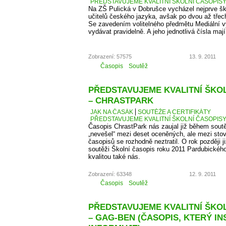
PŘEDSTAVUJEME KVALITNÍ ŠKOLNÍ ČASOPISY –
Na ZŠ Pulická v Dobrušce vycházel nejprve š
učitelů českého jazyka, avšak po dvou až třech 
Se zavedením volitelného předmětu Mediální v
vydávat pravidelně. A jeho jednotlivá čísla maj
Zobrazení: 57575
13. 9. 2011
Časopis
Soutěž
PŘEDSTAVUJEME KVALITNÍ ŠKOLN
– CHRASTPARK
JAK NA ČASÁK
SOUTĚŽE A CERTIFIKÁTY
PŘEDSTAVUJEME KVALITNÍ ŠKOLNÍ ČASOPISY 
Časopis ChrastPark nás zaujal již během sout
„nevešel“ mezi deset oceněných, ale mezi sto
časopisů se rozhodně neztratil. O rok později j
soutěži Školní časopis roku 2011 Pardubického 
kvalitou také nás.
Zobrazení: 63348
12. 9. 2011
Časopis
Soutěž
PŘEDSTAVUJEME KVALITNÍ ŠKOLN
– GAG-BEN (ČASOPIS, KTERÝ IN