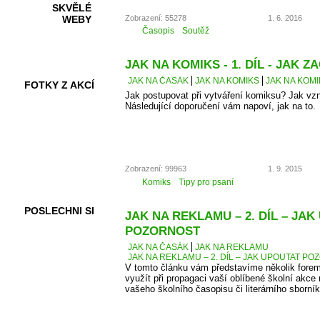
SKVĚLÉ
Zobrazení: 55278
1. 6. 2016
WEBY
Časopis
Soutěž
JAK NA KOMIKS - 1. DÍL - JAK ZA
JAK NA ČASÁK
JAK NA KOMIKS
JAK NA KOMIK
FOTKY Z AKCÍ
Jak postupovat při vytváření komiksu? Jak vz
Následující doporučení vám napoví, jak na to.
VIDEA
Zobrazení: 99963
1. 9. 2015
Komiks
Tipy pro psaní
POSLECHNI SI
JAK NA REKLAMU – 2. DÍL – JA
POZORNOST
JAK NA ČASÁK
JAK NA REKLAMU
JAK NA REKLAMU – 2. DÍL – JAK UPOUTAT P
V tomto článku vám představíme několik forem
využít při propagaci vaší oblíbené školní akce 
vašeho školního časopisu či literárního sborník