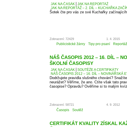
JAK NA ČASÁK
JAK NA REPORTÁŽ
JAK NA REPORTÁŽ – 2. DÍL – KUCHAŘKA ZAČ
Šotek čte pro vás ze své Kuchařky začínající
Zobrazení: 72429
1. 4. 2015
Publicistické žánry
Tipy pro psaní
Reportá
NÁŠ ČASOPIS 2012 – 16. DÍL – 
ŠKOLNÍ ČASOPISY
JAK NA ČASÁK
SOUTĚŽE A CERTIFIKÁTY
NÁŠ ČASOPIS 2012 – 16. DÍL – NOVINÁŘSKÁ E
Dodržujete pravidla slušného chování? Snažíte
neurážet? Věříme, že ano. Ctíte však tato pra
časopise? Opravdu? Ověříme si to malým kví
Zobrazení: 58721
4. 9. 2012
Časopis
Soutěž
CERTIFIKÁT KVALITY ZÍSKAL K