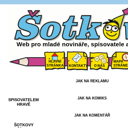
Web pro mladé novináře, spisovatele 
HLAVNÍ
MAPA
STRÁNKA
STRÁNE
KONTAKTY
O NÁS
JAK NA REKLAMU
AKCE A
SOUTĚŽE
JAK NA KOMIKS
SPISOVATELEM
HRAVĚ
JAK NA KOMENTÁŘ
ŠOTKOVY