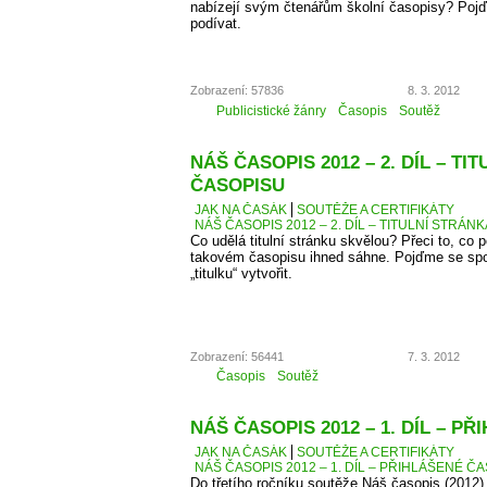
nabízejí svým čtenářům školní časopisy? Pojď
podívat.
Zobrazení: 57836
8. 3. 2012
Publicistické žánry
Časopis
Soutěž
NÁŠ ČASOPIS 2012 – 2. DÍL – TI
ČASOPISU
JAK NA ČASÁK
SOUTĚŽE A CERTIFIKÁTY
NÁŠ ČASOPIS 2012 – 2. DÍL – TITULNÍ STRÁN
Co udělá titulní stránku skvělou? Přeci to, co
takovém časopisu ihned sáhne. Pojďme se spo
„titulku“ vytvořit.
Zobrazení: 56441
7. 3. 2012
Časopis
Soutěž
NÁŠ ČASOPIS 2012 – 1. DÍL – P
JAK NA ČASÁK
SOUTĚŽE A CERTIFIKÁTY
NÁŠ ČASOPIS 2012 – 1. DÍL – PŘIHLÁŠENÉ Č
Do třetího ročníku soutěže Náš časopis (2012) 