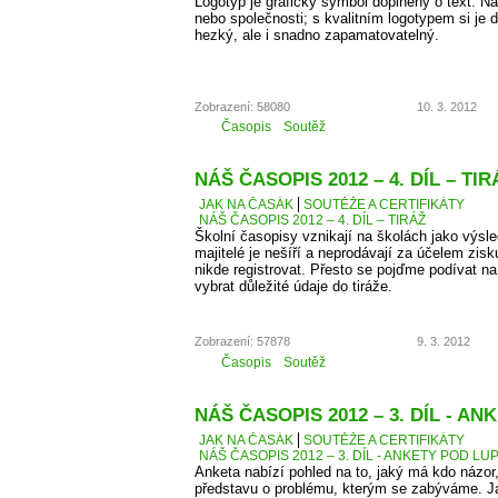
Logotyp je grafický symbol doplněný o text. 
nebo společnosti; s kvalitním logotypem si je d
hezký, ale i snadno zapamatovatelný.
Zobrazení: 58080
10. 3. 2012
Časopis
Soutěž
NÁŠ ČASOPIS 2012 – 4. DÍL – TIR
JAK NA ČASÁK
SOUTĚŽE A CERTIFIKÁTY
NÁŠ ČASOPIS 2012 – 4. DÍL – TIRÁŽ
Školní časopisy vznikají na školách jako výsle
majitelé je nešíří a neprodávají za účelem zis
nikde registrovat. Přesto se pojďme podívat 
vybrat důležité údaje do tiráže.
Zobrazení: 57878
9. 3. 2012
Časopis
Soutěž
NÁŠ ČASOPIS 2012 – 3. DÍL - A
JAK NA ČASÁK
SOUTĚŽE A CERTIFIKÁTY
NÁŠ ČASOPIS 2012 – 3. DÍL - ANKETY POD LU
Anketa nabízí pohled na to, jaký má kdo názor
představu o problému, kterým se zabýváme. J