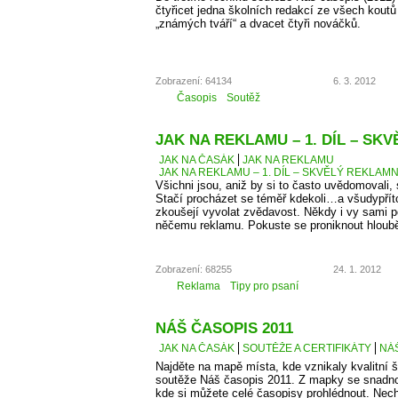
čtyřicet jedna školních redakcí ze všech kout
„známých tváří“ a dvacet čtyři nováčků.
Zobrazení: 64134
6. 3. 2012
Časopis
Soutěž
JAK NA REKLAMU – 1. DÍL – SK
JAK NA ČASÁK
JAK NA REKLAMU
JAK NA REKLAMU – 1. DÍL – SKVĚLÝ REKLAMN
Všichni jsou, aniž by si to často uvědomovali,
Stačí procházet se téměř kdekoli…a všudypří
zkoušejí vyvolat zvědavost. Někdy i vy sami 
něčemu reklamu. Pokuste se proniknout hlouběj
Zobrazení: 68255
24. 1. 2012
Reklama
Tipy pro psaní
NÁŠ ČASOPIS 2011
JAK NA ČASÁK
SOUTĚŽE A CERTIFIKÁTY
NÁŠ
Najděte na mapě místa, kde vznikaly kvalitní š
soutěže Náš časopis 2011. Z mapky se snadno
kde si můžete celé časopisy prohlédnout. Necht