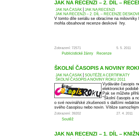
JAK NA RECENZI – 2. DÍL – RE
JAK NA ČASÁK
JAK NA RECENZI
JAK NA RECENZI – 2. DÍL – RECENZE DESKO
V tomto díle seriálu se obracíme na milovníky
mohla obsahovat recenze deskové hry.
Zobrazení: 72571
5. 5. 2011
Publicistické žánry
Recenze
ŠKOLNÍ ČASOPIS A NOVINY ROKU
JAK NA ČASÁK
SOUTĚŽE A CERTIFIKÁTY
ŠKOLNÍ ČASOPIS A NOVINY ROKU 2011
Vydáváte časopis ne
elektronické podobě
Pak se můžete přihl
"Školní časopis a no
o své novinářské zkušenosti s dalšími redaktory
svého časopisu nebo novin. Vítěze samozřejm
Zobrazení: 39202
27. 4. 2011
Soutěž
JAK NA RECENZI – 1. DÍL – KNIŽ