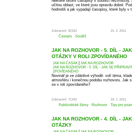
Některé školní časopisy v soutěži nezvítězily,
učitou oblast, ve které jsou opravdu dobré. Po
hodnotili a jak vypadají časopisy, které byly v 
Zobrazení: 92162
15. 2. 2011
Časopis
Soutěž
JAK NA ROZHOVOR - 5. DÍL - JA
OTÁZKY V ROLI ZPOVÍDANÉHO
JAK NA ČASÁK
JAK NA ROZHOVOR
JAK NA ROZHOVOR - 5. DÍL - JAK SE PŘIPRAVI
ZPOVÍDANÉHO
Novinář je ve zdánlivé výhodě: volí téma, kla
atmosféru i konečnou podobu rozhovoru. Jak se 
se v roli zpovídaného?
Zobrazení: 71342
18. 1. 2011
Publicistické žánry
Rozhovor
Tipy pro psan
JAK NA ROZHOVOR - 4. DÍL - JAK
OTÁZKY
JAK NA ČASÁK
JAK NA ROZHOVOR