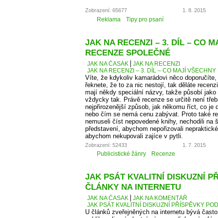
Zobrazení: 65677
1. 8. 2015
Reklama
Tipy pro psaní
JAK NA RECENZI – 3. DÍL – CO 
RECENZE SPOLEČNÉ
JAK NA ČASÁK
JAK NA RECENZI
JAK NA RECENZI – 3. DÍL – CO MAJÍ VŠECH
Víte, že kdykoliv kamarádovi něco doporučíte,
řeknete, že to za nic nestojí, tak děláte recen
mají někdy speciální názvy, takže působí jako
vždycky tak. Právě recenze se určitě není tře
nejpřirozenější způsob, jak někomu říct, co je
nebo čím se nemá cenu zabývat. Proto také 
nemuseli číst nepovedené knihy, nechodili na š
představení, abychom nepořizovali nepraktické
abychom nekupovali zajíce v pytli.
Zobrazení: 52433
1. 7. 2015
Publicistické žánry
Recenze
JAK PSÁT KVALITNÍ DISKUZNÍ P
ČLÁNKY NA INTERNETU
JAK NA ČASÁK
JAK NA KOMENTÁŘ
JAK PSÁT KVALITNÍ DISKUZNÍ PŘÍSPĚVKY PO
U článků zveřejněných na internetu bývá čas