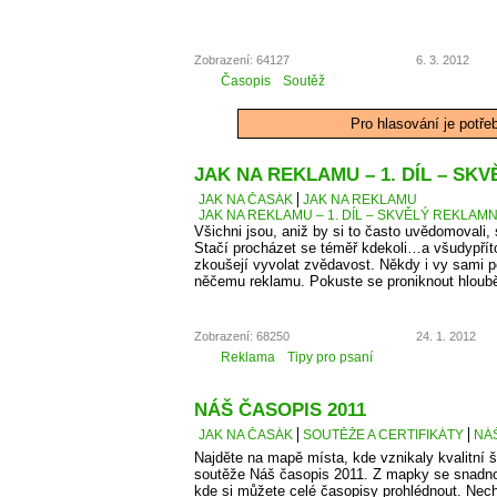
Zobrazení: 64127
6. 3. 2012
Časopis
Soutěž
Pro hlasování je potře
JAK NA REKLAMU – 1. DÍL – SK
JAK NA ČASÁK
JAK NA REKLAMU
JAK NA REKLAMU – 1. DÍL – SKVĚLÝ REKLAMN
Všichni jsou, aniž by si to často uvědomovali,
Stačí procházet se téměř kdekoli…a všudypří
zkoušejí vyvolat zvědavost. Někdy i vy sami 
něčemu reklamu. Pokuste se proniknout hlouběj
Zobrazení: 68250
24. 1. 2012
Reklama
Tipy pro psaní
NÁŠ ČASOPIS 2011
JAK NA ČASÁK
SOUTĚŽE A CERTIFIKÁTY
NÁŠ
Najděte na mapě místa, kde vznikaly kvalitní š
soutěže Náš časopis 2011. Z mapky se snadno
kde si můžete celé časopisy prohlédnout. Necht