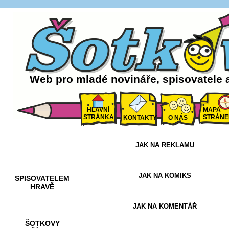
Web pro mladé novináře, spisovatele 
HLAVNÍ
MAPA
STRÁNKA
STRÁNE
KONTAKTY
O NÁS
JAK NA REKLAMU
AKCE A
SOUTĚŽE
JAK NA KOMIKS
SPISOVATELEM
HRAVĚ
JAK NA KOMENTÁŘ
ŠOTKOVY