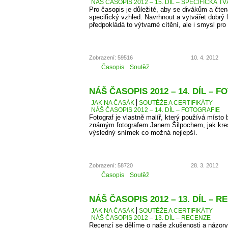
NÁŠ ČASOPIS 2012 – 15. DÍL – SPECIFICKÁ T
Pro časopis je důležité, aby se divákům a čten
specifický vzhled. Navrhnout a vytvářet dobrý 
předpokládá to výtvarné cítění, ale i smysl pro 
Zobrazení: 59516
10. 4. 2012
Časopis
Soutěž
NÁŠ ČASOPIS 2012 – 14. DÍL – 
JAK NA ČASÁK
SOUTĚŽE A CERTIFIKÁTY
NÁŠ ČASOPIS 2012 – 14. DÍL – FOTOGRAFIE
Fotograf je vlastně malíř, který používá místo 
známým fotografem Janem Šilpochem, jak kresl
výsledný snímek co možná nejlepší.
Zobrazení: 58720
28. 3. 2012
Časopis
Soutěž
NÁŠ ČASOPIS 2012 – 13. DÍL – 
JAK NA ČASÁK
SOUTĚŽE A CERTIFIKÁTY
NÁŠ ČASOPIS 2012 – 13. DÍL – RECENZE
Recenzí se dělíme o naše zkušenosti a názory