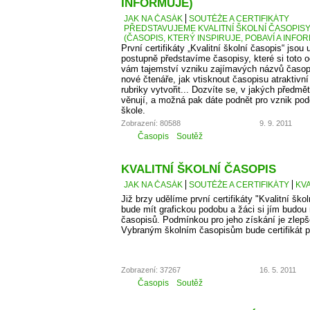
INFORMUJE)
JAK NA ČASÁK
SOUTĚŽE A CERTIFIKÁTY
PŘEDSTAVUJEME KVALITNÍ ŠKOLNÍ ČASOPISY –
(ČASOPIS, KTERÝ INSPIRUJE, POBAVÍ A INFO
První certifikáty „Kvalitní školní časopis“ jso
postupně představíme časopisy, které si toto 
vám tajemství vzniku zajímavých názvů časopis
nové čtenáře, jak vtisknout časopisu atraktivn
rubriky vytvořit... Dozvíte se, v jakých předm
věnují, a možná pak dáte podnět pro vznik po
škole.
Zobrazení: 80588
9. 9. 2011
Časopis
Soutěž
KVALITNÍ ŠKOLNÍ ČASOPIS
JAK NA ČASÁK
SOUTĚŽE A CERTIFIKÁTY
KVA
Již brzy udělíme první certifikáty "Kvalitní škol
bude mít grafickou podobu a žáci si jím budou
časopisů. Podmínkou pro jeho získání je zlepš
Vybraným školním časopisům bude certifikát p
Zobrazení: 37267
16. 5. 2011
Časopis
Soutěž