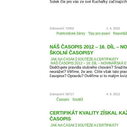
Šotek čte pro vás ze své Kuchařky začínající
Zobrazení: 72402
1. 4. 2015
Publicistické žánry
Tipy pro psaní
Reportá
NÁŠ ČASOPIS 2012 – 16. DÍL – 
ŠKOLNÍ ČASOPISY
JAK NA ČASÁK
SOUTĚŽE A CERTIFIKÁTY
NÁŠ ČASOPIS 2012 – 16. DÍL – NOVINÁŘSKÁ E
Dodržujete pravidla slušného chování? Snažíte
neurážet? Věříme, že ano. Ctíte však tato pra
časopise? Opravdu? Ověříme si to malým kví
Zobrazení: 58717
4. 9. 2012
Časopis
Soutěž
CERTIFIKÁT KVALITY ZÍSKAL K
ČASOPIS
JAK NA ČASÁK
SOUTĚŽE A CERTIFIKÁTY