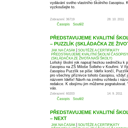
vydávání svého vlastního školního časopisu. K
vyzkoušejte to.
Zobrazení: 36719
28. 10. 2011
Časopis
Soutěž
PŘEDSTAVUJEME KVALITNÍ ŠKOLN
– PUZZLÍK (SKLÁDAČKA ZE ŽIVO
JAK NA ČASÁK
SOUTĚŽE A CERTIFIKÁTY
PŘEDSTAVUJEME KVALITNÍ ŠKOLNÍ ČASOPISY –
(SKLÁDAČKA ZE ŽIVOTA NAŠÍ ŠKOLY)
Loňský školní rok napsal hezkou sedmičku k p
časopisu na ZŠ Miloše Šolleho v Kouřimi. V ří
časopisu Puzzlík se píše: Idefix končí, Puzzl
pro všechny příznivce tohoto časopisu, vždyť j
názvem Idefix! Návrh na změnu vzhledu i názv
redakce. K obojímu jim můžeme pogratulovat. 
vás.
Zobrazení: 60203
14. 9. 2011
Časopis
Soutěž
PŘEDSTAVUJEME KVALITNÍ ŠKOLN
– NEXT
JAK NA ČASÁK
SOUTĚŽE A CERTIFIKÁTY