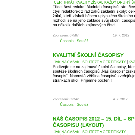
CERTIFIKÁT KVALITY ZÍSKAL KAŽDÝ DRUHÝ Š
Třicet šest redakcí školních časopisů, sto třice
čtyři redaktorek z řad žáků základní školy; cel
žáků, kteří získali během uplynulého školního
rozhodli se na jeho základě svůj školní časopi
na několik dalších zajímavých čísel…
Zobrazení: 67587
19. 7. 2012
Časopis
Soutěž
KVALITNÍ ŠKOLNÍ ČASOPISY
JAK NA ČASÁK
SOUTĚŽE A CERTIFIKÁTY
KVA
Podívejte se na zajímavé školní časopisy, kter
soutěže školních časopisů „Náš časopis“ získaly
časopis“. Naprostá většina časopisů zveřejňuje
stránkách škol. Příjemné počtení!
Zobrazení: 69242
4. 7. 2012
Časopis
Soutěž
NÁŠ ČASOPIS 2012 – 15. DÍL – S
ČASOPISU (LAYOUT)
JAK NA ČASÁK
SOUTĚŽE A CERTIFIKÁTY