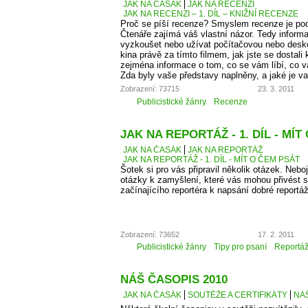
JAK NA ČASÁK
JAK NA RECENZI
JAK NA RECENZI – 1. DÍL – KNIŽNÍ RECENZE
Proč se píší recenze? Smyslem recenze je podě
Čtenáře zajímá váš vlastní názor. Tedy informa
vyzkoušet nebo užívat počítačovou nebo desko
kina právě za tímto filmem, jak jste se dostali 
zejména informace o tom, co se vám líbí, co 
Zda byly vaše představy naplněny, a jaké je v
Zobrazení: 73715
23. 3. 2011
Publicistické žánry
Recenze
JAK NA REPORTÁŽ - 1. DÍL - MÍT
JAK NA ČASÁK
JAK NA REPORTÁŽ
JAK NA REPORTÁŽ - 1. DÍL - MÍT O ČEM PSÁT
Šotek si pro vás připravil několik otázek. Neboj
otázky k zamyšlení, které vás mohou přivést 
začínajícího reportéra k napsání dobré reportá
Zobrazení: 73652
17. 2. 2011
Publicistické žánry
Tipy pro psaní
Reportá
NÁŠ ČASOPIS 2010
JAK NA ČASÁK
SOUTĚŽE A CERTIFIKÁTY
NÁŠ