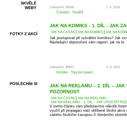
SKVĚLÉ
Zobrazení: 55248
1. 6. 2016
WEBY
Časopis
Soutěž
JAK NA KOMIKS - 1. DÍL - JAK ZA
JAK NA ČASÁK
JAK NA KOMIKS
JAK NA KOMIK
FOTKY Z AKCÍ
Jak postupovat při vytváření komiksu? Jak vz
Následující doporučení vám napoví, jak na to.
VIDEA
Zobrazení: 99937
1. 9. 2015
Komiks
Tipy pro psaní
POSLECHNI SI
JAK NA REKLAMU – 2. DÍL – JA
POZORNOST
JAK NA ČASÁK
JAK NA REKLAMU
JAK NA REKLAMU – 2. DÍL – JAK UPOUTAT P
V tomto článku vám představíme několik forem
využít při propagaci vaší oblíbené školní akce 
vašeho školního časopisu či literárního sborník