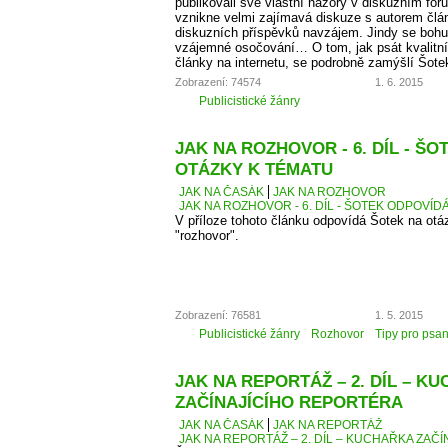
publikovali své vlastní názory v diskuzním fó
vznikne velmi zajímavá diskuze s autorem člá
diskuzních příspěvků navzájem. Jindy se bohu
vzájemné osočování… O tom, jak psát kvalitní
články na internetu, se podrobně zamýšlí Šote
Zobrazení: 74574
1. 6. 2015
Publicistické žánry
JAK NA ROZHOVOR - 6. DÍL - Š
OTÁZKY K TÉMATU
JAK NA ČASÁK
JAK NA ROZHOVOR
JAK NA ROZHOVOR - 6. DÍL - ŠOTEK ODPOVÍD
V příloze tohoto článku odpovídá Šotek na otáz
"rozhovor".
Zobrazení: 76581
1. 5. 2015
Publicistické žánry
Rozhovor
Tipy pro psan
JAK NA REPORTÁŽ – 2. DÍL – K
ZAČÍNAJÍCÍHO REPORTÉRA
JAK NA ČASÁK
JAK NA REPORTÁŽ
JAK NA REPORTÁŽ – 2. DÍL – KUCHAŘKA ZAČ