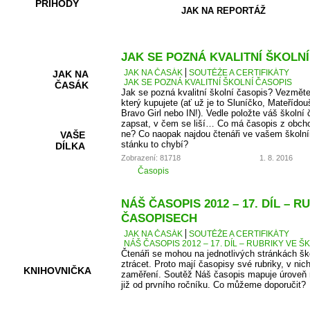
PŘÍHODY
JAK NA REPORTÁŽ
JAK SE POZNÁ KVALITNÍ ŠKOLN
JAK NA ČASÁK
SOUTĚŽE A CERTIFIKÁTY
JAK NA
JAK SE POZNÁ KVALITNÍ ŠKOLNÍ ČASOPIS
ČASÁK
Jak se pozná kvalitní školní časopis? Vezměte
který kupujete (ať už je to Sluníčko, Mateřídou
Bravo Girl nebo IN!). Vedle položte váš školní 
zapsat, v čem se liší… Co má časopis z obcho
ne? Co naopak najdou čtenáři ve vašem školní
VAŠE
stánku to chybí?
DÍLKA
Zobrazení: 81718
1. 8. 2016
Časopis
HRY A
NÁŠ ČASOPIS 2012 – 17. DÍL – 
KVÍZY
ČASOPISECH
JAK NA ČASÁK
SOUTĚŽE A CERTIFIKÁTY
NÁŠ ČASOPIS 2012 – 17. DÍL – RUBRIKY VE
Čtenáři se mohou na jednotlivých stránkách š
ztrácet. Proto mají časopisy své rubriky, v nic
KNIHOVNIČKA
zaměření. Soutěž Náš časopis mapuje úroveň r
již od prvního ročníku. Co můžeme doporučit?