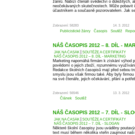
žánrů. Nabízí čtenáři svědectví o důležitých, a
neočekávaných skutečnostech. Může pobavit i p
účastníkem a současně pozorovatelem. Jak se
Zobrazení: 58283
14. 3. 2012
Publicistické žánry
Časopis
Soutěž
Repor
NÁŠ ČASOPIS 2012 – 8. DÍL - M
JAK NA ČASÁK
SOUTĚŽE A CERTIFIKÁTY
NÁŠ ČASOPIS 2012 – 8. DÍL - MARKETING
Marketing napomáhá firmám k získání výhod př
povědomí o jejich zboží, rozumnému využíván
Redakce školních časopisů mají před sebou troc
smyslu jsou však firmou také. Aby byly firmou
na své čtenáře, jejich očekávání, přání a potře
Zobrazení: 56546
13. 3. 2012
Článek
Soutěž
NÁŠ ČASOPIS 2012 – 7. DÍL - SL
JAK NA ČASÁK
SOUTĚŽE A CERTIFIKÁTY
NÁŠ ČASOPIS 2012 – 7. DÍL - SLOGAN
Některé školní časopisy jsou uváděny poutavý
text musí během několika vteřin zaujmout naši 