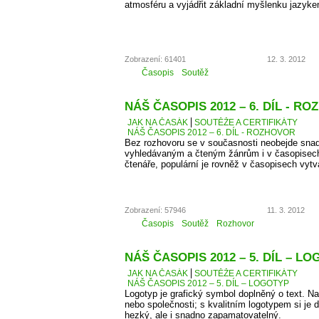
atmosféru a vyjádřit základní myšlenku jazyke
Zobrazení: 61401
12. 3. 2012
Časopis
Soutěž
NÁŠ ČASOPIS 2012 – 6. DÍL - R
JAK NA ČASÁK
SOUTĚŽE A CERTIFIKÁTY
NÁŠ ČASOPIS 2012 – 6. DÍL - ROZHOVOR
Bez rozhovoru se v současnosti neobejde snad
vyhledávaným a čteným žánrům i v časopisec
čtenáře, populární je rovněž v časopisech vyt
Zobrazení: 57946
11. 3. 2012
Časopis
Soutěž
Rozhovor
NÁŠ ČASOPIS 2012 – 5. DÍL – L
JAK NA ČASÁK
SOUTĚŽE A CERTIFIKÁTY
NÁŠ ČASOPIS 2012 – 5. DÍL – LOGOTYP
Logotyp je grafický symbol doplněný o text. 
nebo společnosti; s kvalitním logotypem si je d
hezký, ale i snadno zapamatovatelný.