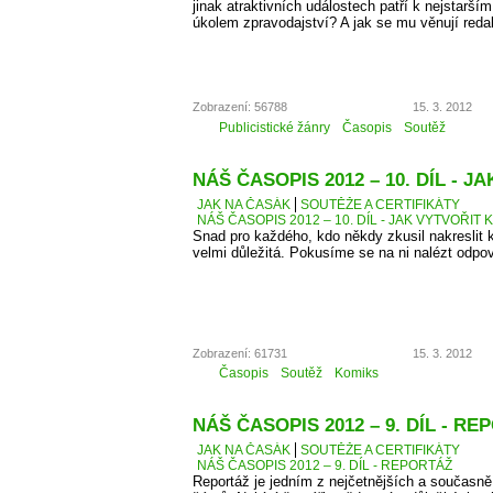
jinak atraktivních událostech patří k nejstarší
úkolem zpravodajství? A jak se mu věnují reda
Zobrazení: 56788
15. 3. 2012
Publicistické žánry
Časopis
Soutěž
NÁŠ ČASOPIS 2012 – 10. DÍL - 
JAK NA ČASÁK
SOUTĚŽE A CERTIFIKÁTY
NÁŠ ČASOPIS 2012 – 10. DÍL - JAK VYTVOŘIT 
Snad pro každého, kdo někdy zkusil nakreslit k
velmi důležitá. Pokusíme se na ni nalézt odpo
Zobrazení: 61731
15. 3. 2012
Časopis
Soutěž
Komiks
NÁŠ ČASOPIS 2012 – 9. DÍL - R
JAK NA ČASÁK
SOUTĚŽE A CERTIFIKÁTY
NÁŠ ČASOPIS 2012 – 9. DÍL - REPORTÁŽ
Reportáž je jedním z nejčetnějších a současně