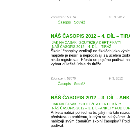
Zobrazení: 58074
10. 3. 2012
Časopis
Soutěž
NÁŠ ČASOPIS 2012 – 4. DÍL – TIR
JAK NA ČASÁK
SOUTĚŽE A CERTIFIKÁTY
NÁŠ ČASOPIS 2012 – 4. DÍL – TIRÁŽ
Školní časopisy vznikají na školách jako výsle
majitelé je nešíří a neprodávají za účelem zis
nikde registrovat. Přesto se pojďme podívat 
vybrat důležité údaje do tiráže.
Zobrazení: 57870
9. 3. 2012
Časopis
Soutěž
NÁŠ ČASOPIS 2012 – 3. DÍL - A
JAK NA ČASÁK
SOUTĚŽE A CERTIFIKÁTY
NÁŠ ČASOPIS 2012 – 3. DÍL - ANKETY POD LU
Anketa nabízí pohled na to, jaký má kdo názor
představu o problému, kterým se zabýváme. J
nabízejí svým čtenářům školní časopisy? Pojď
podívat.