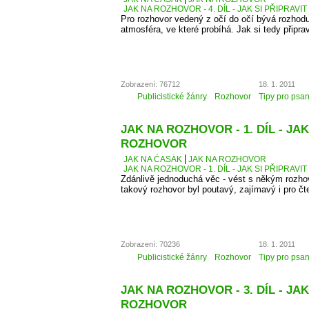
JAK NA ROZHOVOR - 4. DÍL - JAK SI PŘIPRAVI
Pro rozhovor vedený z očí do očí bývá rozhodu
atmosféra, ve které probíhá. Jak si tedy připra
Zobrazení: 76712
18. 1. 2011
Publicistické žánry
Rozhovor
Tipy pro psan
JAK NA ROZHOVOR - 1. DÍL - JAK
ROZHOVOR
JAK NA ČASÁK
JAK NA ROZHOVOR
JAK NA ROZHOVOR - 1. DÍL - JAK SI PŘIPRAV
Zdánlivě jednoduchá věc - vést s někým rozhovo
takový rozhovor byl poutavý, zajímavý i pro čt
Zobrazení: 70236
18. 1. 2011
Publicistické žánry
Rozhovor
Tipy pro psan
JAK NA ROZHOVOR - 3. DÍL - J
ROZHOVOR