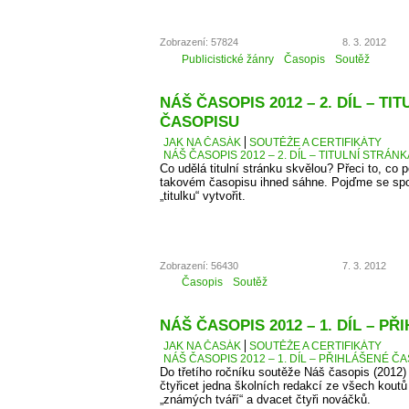
Zobrazení: 57824
8. 3. 2012
Publicistické žánry
Časopis
Soutěž
NÁŠ ČASOPIS 2012 – 2. DÍL – TI
ČASOPISU
JAK NA ČASÁK
SOUTĚŽE A CERTIFIKÁTY
NÁŠ ČASOPIS 2012 – 2. DÍL – TITULNÍ STRÁN
Co udělá titulní stránku skvělou? Přeci to, co
takovém časopisu ihned sáhne. Pojďme se spo
„titulku“ vytvořit.
Zobrazení: 56430
7. 3. 2012
Časopis
Soutěž
NÁŠ ČASOPIS 2012 – 1. DÍL – P
JAK NA ČASÁK
SOUTĚŽE A CERTIFIKÁTY
NÁŠ ČASOPIS 2012 – 1. DÍL – PŘIHLÁŠENÉ Č
Do třetího ročníku soutěže Náš časopis (2012) 
čtyřicet jedna školních redakcí ze všech kout
„známých tváří“ a dvacet čtyři nováčků.