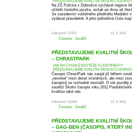
PŘEDSTAVUJEME KVALITNÍ ŠKOLNÍ ČASOPISY –
Na ZŠ Pulická v Dobrušce vycházel nejprve š
učitelů českého jazyka, avšak po dvou až třech 
Se zavedením volitelného předmětu Mediální v
vydávat pravidelně. A jeho jednotlivá čísla maj
Zobrazení: 57571
13. 9. 2011
Časopis
Soutěž
PŘEDSTAVUJEME KVALITNÍ ŠKOLN
– CHRASTPARK
JAK NA ČASÁK
SOUTĚŽE A CERTIFIKÁTY
PŘEDSTAVUJEME KVALITNÍ ŠKOLNÍ ČASOPISY 
Časopis ChrastPark nás zaujal již během sout
„nevešel“ mezi deset oceněných, ale mezi sto
časopisů se rozhodně neztratil. O rok později j
soutěži Školní časopis roku 2011 Pardubického 
kvalitou také nás.
Zobrazení: 63340
12. 9. 2011
Časopis
Soutěž
PŘEDSTAVUJEME KVALITNÍ ŠKOLN
– GAG-BEN (ČASOPIS, KTERÝ IN