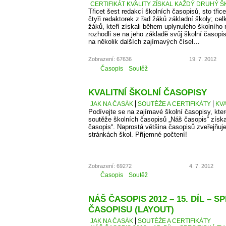
CERTIFIKÁT KVALITY ZÍSKAL KAŽDÝ DRUHÝ Š
Třicet šest redakcí školních časopisů, sto třice
čtyři redaktorek z řad žáků základní školy; cel
žáků, kteří získali během uplynulého školního
rozhodli se na jeho základě svůj školní časopi
na několik dalších zajímavých čísel…
Zobrazení: 67636
19. 7. 2012
Časopis
Soutěž
KVALITNÍ ŠKOLNÍ ČASOPISY
JAK NA ČASÁK
SOUTĚŽE A CERTIFIKÁTY
KVA
Podívejte se na zajímavé školní časopisy, kter
soutěže školních časopisů „Náš časopis“ získaly
časopis“. Naprostá většina časopisů zveřejňuje
stránkách škol. Příjemné počtení!
Zobrazení: 69272
4. 7. 2012
Časopis
Soutěž
NÁŠ ČASOPIS 2012 – 15. DÍL – S
ČASOPISU (LAYOUT)
JAK NA ČASÁK
SOUTĚŽE A CERTIFIKÁTY