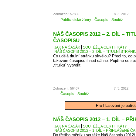
Zobrazení: 57866
8. 3. 2012
Publicistické žánry
Časopis
Soutěž
NÁŠ ČASOPIS 2012 – 2. DÍL – TI
ČASOPISU
JAK NA ČASÁK
SOUTĚŽE A CERTIFIKÁTY
NÁŠ ČASOPIS 2012 – 2. DÍL – TITULNÍ STRÁN
Co udělá titulní stránku skvělou? Přeci to, co
takovém časopisu ihned sáhne. Pojďme se spo
„titulku“ vytvořit.
Zobrazení: 56467
7. 3. 2012
Časopis
Soutěž
Pro hlasování je potře
NÁŠ ČASOPIS 2012 – 1. DÍL – P
JAK NA ČASÁK
SOUTĚŽE A CERTIFIKÁTY
NÁŠ ČASOPIS 2012 – 1. DÍL – PŘIHLÁŠENÉ Č
Do třetího ročníku soutěže Náš časopis (2012) 