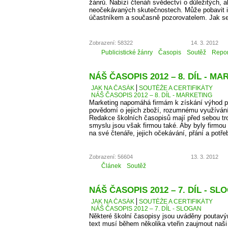
žánrů. Nabízí čtenáři svědectví o důležitých, a
neočekávaných skutečnostech. Může pobavit i p
účastníkem a současně pozorovatelem. Jak se
Zobrazení: 58322
14. 3. 2012
Publicistické žánry
Časopis
Soutěž
Repor
NÁŠ ČASOPIS 2012 – 8. DÍL - M
JAK NA ČASÁK
SOUTĚŽE A CERTIFIKÁTY
NÁŠ ČASOPIS 2012 – 8. DÍL - MARKETING
Marketing napomáhá firmám k získání výhod př
povědomí o jejich zboží, rozumnému využíván
Redakce školních časopisů mají před sebou troc
smyslu jsou však firmou také. Aby byly firmou
na své čtenáře, jejich očekávání, přání a potře
Zobrazení: 56604
13. 3. 2012
Článek
Soutěž
NÁŠ ČASOPIS 2012 – 7. DÍL - SL
JAK NA ČASÁK
SOUTĚŽE A CERTIFIKÁTY
NÁŠ ČASOPIS 2012 – 7. DÍL - SLOGAN
Některé školní časopisy jsou uváděny poutavý
text musí během několika vteřin zaujmout naši 