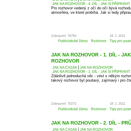
JAK NA ROZHOVOR - 4. DÍL - JAK SI PŘIPRAVI
Pro rozhovor vedený z očí do očí bývá rozhodu
atmosféra, ve které probíhá. Jak si tedy připra
Zobrazení: 76750
18. 1. 2011
Publicistické žánry
Rozhovor
Tipy pro psan
JAK NA ROZHOVOR - 1. DÍL - JAK
ROZHOVOR
JAK NA ČASÁK
JAK NA ROZHOVOR
JAK NA ROZHOVOR - 1. DÍL - JAK SI PŘIPRAV
Zdánlivě jednoduchá věc - vést s někým rozhovo
takový rozhovor byl poutavý, zajímavý i pro čt
Zobrazení: 70272
18. 1. 2011
Publicistické žánry
Rozhovor
Tipy pro psan
JAK NA ROZHOVOR - 2. DÍL - 
JAK NA ČASÁK
JAK NA ROZHOVOR