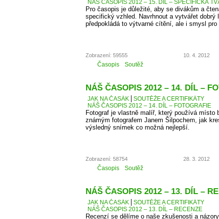
NÁŠ ČASOPIS 2012 – 15. DÍL – SPECIFICKÁ T
Pro časopis je důležité, aby se divákům a čten
specifický vzhled. Navrhnout a vytvářet dobrý 
předpokládá to výtvarné cítění, ale i smysl pro 
Zobrazení: 59555
10. 4. 2012
Časopis
Soutěž
NÁŠ ČASOPIS 2012 – 14. DÍL – 
JAK NA ČASÁK
SOUTĚŽE A CERTIFIKÁTY
NÁŠ ČASOPIS 2012 – 14. DÍL – FOTOGRAFIE
Fotograf je vlastně malíř, který používá místo 
známým fotografem Janem Šilpochem, jak kresl
výsledný snímek co možná nejlepší.
Zobrazení: 58754
28. 3. 2012
Časopis
Soutěž
NÁŠ ČASOPIS 2012 – 13. DÍL – 
JAK NA ČASÁK
SOUTĚŽE A CERTIFIKÁTY
NÁŠ ČASOPIS 2012 – 13. DÍL – RECENZE
Recenzí se dělíme o naše zkušenosti a názory