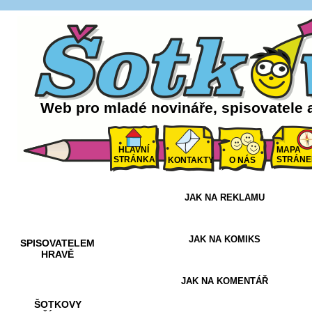
Web pro mladé novináře, spisovatele 
HLAVNÍ
MAPA
STRÁNKA
STRÁNE
KONTAKTY
O NÁS
JAK NA REKLAMU
AKCE A
SOUTĚŽE
JAK NA KOMIKS
SPISOVATELEM
HRAVĚ
JAK NA KOMENTÁŘ
ŠOTKOVY