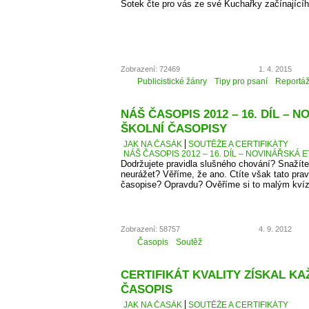
Šotek čte pro vás ze své Kuchařky začínající
Zobrazení: 72469
1. 4. 2015
Publicistické žánry
Tipy pro psaní
Reportá
NÁŠ ČASOPIS 2012 – 16. DÍL – 
ŠKOLNÍ ČASOPISY
JAK NA ČASÁK
SOUTĚŽE A CERTIFIKÁTY
NÁŠ ČASOPIS 2012 – 16. DÍL – NOVINÁŘSKÁ E
Dodržujete pravidla slušného chování? Snažíte
neurážet? Věříme, že ano. Ctíte však tato pra
časopise? Opravdu? Ověříme si to malým kví
Zobrazení: 58757
4. 9. 2012
Časopis
Soutěž
CERTIFIKÁT KVALITY ZÍSKAL K
ČASOPIS
JAK NA ČASÁK
SOUTĚŽE A CERTIFIKÁTY