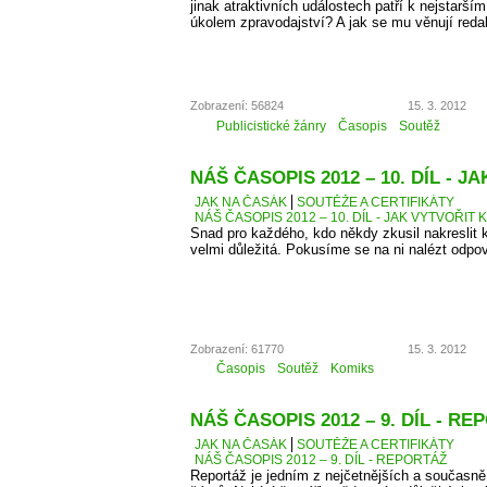
jinak atraktivních událostech patří k nejstarší
úkolem zpravodajství? A jak se mu věnují reda
Zobrazení: 56824
15. 3. 2012
Publicistické žánry
Časopis
Soutěž
NÁŠ ČASOPIS 2012 – 10. DÍL - 
JAK NA ČASÁK
SOUTĚŽE A CERTIFIKÁTY
NÁŠ ČASOPIS 2012 – 10. DÍL - JAK VYTVOŘIT 
Snad pro každého, kdo někdy zkusil nakreslit k
velmi důležitá. Pokusíme se na ni nalézt odpo
Zobrazení: 61770
15. 3. 2012
Časopis
Soutěž
Komiks
NÁŠ ČASOPIS 2012 – 9. DÍL - R
JAK NA ČASÁK
SOUTĚŽE A CERTIFIKÁTY
NÁŠ ČASOPIS 2012 – 9. DÍL - REPORTÁŽ
Reportáž je jedním z nejčetnějších a současně