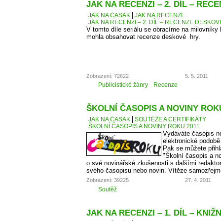
JAK NA RECENZI – 2. DÍL – RE
JAK NA ČASÁK
JAK NA RECENZI
JAK NA RECENZI – 2. DÍL – RECENZE DESKO
V tomto díle seriálu se obracíme na milovníky
mohla obsahovat recenze deskové hry.
Zobrazení: 72622
5. 5. 2011
Publicistické žánry
Recenze
ŠKOLNÍ ČASOPIS A NOVINY ROKU
JAK NA ČASÁK
SOUTĚŽE A CERTIFIKÁTY
ŠKOLNÍ ČASOPIS A NOVINY ROKU 2011
Vydáváte časopis ne
elektronické podobě
Pak se můžete přihl
"Školní časopis a no
o své novinářské zkušenosti s dalšími redaktory
svého časopisu nebo novin. Vítěze samozřejm
Zobrazení: 39225
27. 4. 2011
Soutěž
JAK NA RECENZI – 1. DÍL – KNIŽ