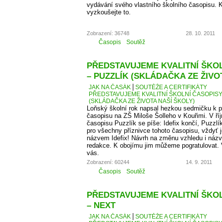
vydávání svého vlastního školního časopisu. K
vyzkoušejte to.
Zobrazení: 36748
28. 10. 2011
Časopis
Soutěž
PŘEDSTAVUJEME KVALITNÍ ŠKOLN
– PUZZLÍK (SKLÁDAČKA ZE ŽIVO
JAK NA ČASÁK
SOUTĚŽE A CERTIFIKÁTY
PŘEDSTAVUJEME KVALITNÍ ŠKOLNÍ ČASOPISY –
(SKLÁDAČKA ZE ŽIVOTA NAŠÍ ŠKOLY)
Loňský školní rok napsal hezkou sedmičku k p
časopisu na ZŠ Miloše Šolleho v Kouřimi. V ří
časopisu Puzzlík se píše: Idefix končí, Puzzl
pro všechny příznivce tohoto časopisu, vždyť j
názvem Idefix! Návrh na změnu vzhledu i názv
redakce. K obojímu jim můžeme pogratulovat. 
vás.
Zobrazení: 60244
14. 9. 2011
Časopis
Soutěž
PŘEDSTAVUJEME KVALITNÍ ŠKOLN
– NEXT
JAK NA ČASÁK
SOUTĚŽE A CERTIFIKÁTY