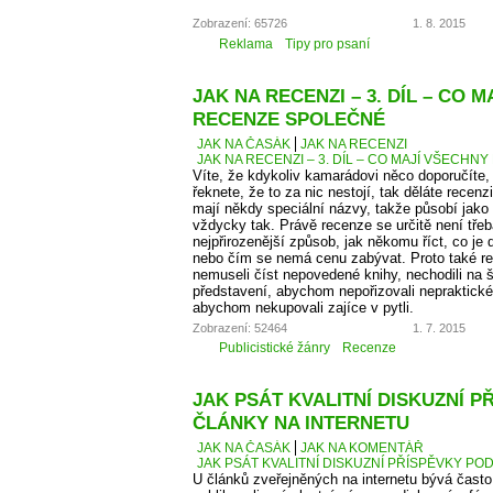
Zobrazení: 65726
1. 8. 2015
Reklama
Tipy pro psaní
JAK NA RECENZI – 3. DÍL – CO 
RECENZE SPOLEČNÉ
JAK NA ČASÁK
JAK NA RECENZI
JAK NA RECENZI – 3. DÍL – CO MAJÍ VŠECH
Víte, že kdykoliv kamarádovi něco doporučíte,
řeknete, že to za nic nestojí, tak děláte recen
mají někdy speciální názvy, takže působí jako
vždycky tak. Právě recenze se určitě není tře
nejpřirozenější způsob, jak někomu říct, co je
nebo čím se nemá cenu zabývat. Proto také 
nemuseli číst nepovedené knihy, nechodili na š
představení, abychom nepořizovali nepraktické
abychom nekupovali zajíce v pytli.
Zobrazení: 52464
1. 7. 2015
Publicistické žánry
Recenze
JAK PSÁT KVALITNÍ DISKUZNÍ P
ČLÁNKY NA INTERNETU
JAK NA ČASÁK
JAK NA KOMENTÁŘ
JAK PSÁT KVALITNÍ DISKUZNÍ PŘÍSPĚVKY PO
U článků zveřejněných na internetu bývá čas