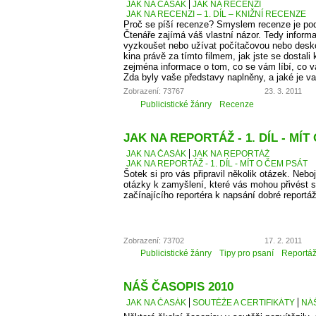
JAK NA ČASÁK
JAK NA RECENZI
JAK NA RECENZI – 1. DÍL – KNIŽNÍ RECENZE
Proč se píší recenze? Smyslem recenze je podě
Čtenáře zajímá váš vlastní názor. Tedy informa
vyzkoušet nebo užívat počítačovou nebo desko
kina právě za tímto filmem, jak jste se dostali 
zejména informace o tom, co se vám líbí, co 
Zda byly vaše představy naplněny, a jaké je v
Zobrazení: 73767
23. 3. 2011
Publicistické žánry
Recenze
JAK NA REPORTÁŽ - 1. DÍL - MÍT
JAK NA ČASÁK
JAK NA REPORTÁŽ
JAK NA REPORTÁŽ - 1. DÍL - MÍT O ČEM PSÁT
Šotek si pro vás připravil několik otázek. Neboj
otázky k zamyšlení, které vás mohou přivést 
začínajícího reportéra k napsání dobré reportá
Zobrazení: 73702
17. 2. 2011
Publicistické žánry
Tipy pro psaní
Reportá
NÁŠ ČASOPIS 2010
JAK NA ČASÁK
SOUTĚŽE A CERTIFIKÁTY
NÁŠ