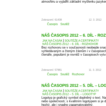
atmosféru a vyjádřit základní myšlenku jazyke
Zobrazení: 61438
12. 3. 2012
Časopis
Soutěž
NÁŠ ČASOPIS 2012 – 6. DÍL - R
JAK NA ČASÁK
SOUTĚŽE A CERTIFIKÁTY
NÁŠ ČASOPIS 2012 – 6. DÍL - ROZHOVOR
Bez rozhovoru se v současnosti neobejde snad
vyhledávaným a čteným žánrům i v časopisec
čtenáře, populární je rovněž v časopisech vyt
Zobrazení: 57981
11. 3. 2012
Časopis
Soutěž
Rozhovor
NÁŠ ČASOPIS 2012 – 5. DÍL – L
JAK NA ČASÁK
SOUTĚŽE A CERTIFIKÁTY
NÁŠ ČASOPIS 2012 – 5. DÍL – LOGOTYP
Logotyp je grafický symbol doplněný o text. 
nebo společnosti; s kvalitním logotypem si je d
hezký, ale i snadno zapamatovatelný.