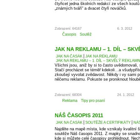
čtyřicet jedna školních redakcí ze všech kout
„známých tváří“ a dvacet čtyři nováčků.
Zobrazení: 64167
6. 3. 2012
Časopis
Soutěž
JAK NA REKLAMU – 1. DÍL – SK
JAK NA ČASÁK
JAK NA REKLAMU
JAK NA REKLAMU – 1. DÍL – SKVĚLÝ REKLAMN
Všichni jsou, aniž by si to často uvědomovali,
Stačí procházet se téměř kdekoli…a všudypří
zkoušejí vyvolat zvědavost. Někdy i vy sami 
něčemu reklamu. Pokuste se proniknout hlouběj
Zobrazení: 68304
24. 1. 2012
Reklama
Tipy pro psaní
NÁŠ ČASOPIS 2011
JAK NA ČASÁK
SOUTĚŽE A CERTIFIKÁTY
NÁŠ
Najděte na mapě místa, kde vznikaly kvalitní š
soutěže Náš časopis 2011. Z mapky se snadno
kde si můžete celé časopisy prohlédnout. Necht