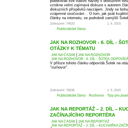
publikovali své vlastní názory v diskuzním fó
vznikne velmi zajímavá diskuze s autorem člá
diskuzních příspěvků navzájem. Jindy se bohu
vzájemné osočování… O tom, jak psát kvalitní
články na internetu, se podrobně zamýšlí Šote
Zobrazení: 74620
1. 6. 2015
Publicistické žánry
JAK NA ROZHOVOR - 6. DÍL - Š
OTÁZKY K TÉMATU
JAK NA ČASÁK
JAK NA ROZHOVOR
JAK NA ROZHOVOR - 6. DÍL - ŠOTEK ODPOVÍD
V příloze tohoto článku odpovídá Šotek na otáz
"rozhovor".
Zobrazení: 76636
1. 5. 2015
Publicistické žánry
Rozhovor
Tipy pro psan
JAK NA REPORTÁŽ – 2. DÍL – K
ZAČÍNAJÍCÍHO REPORTÉRA
JAK NA ČASÁK
JAK NA REPORTÁŽ
JAK NA REPORTÁŽ – 2. DÍL – KUCHAŘKA ZAČ