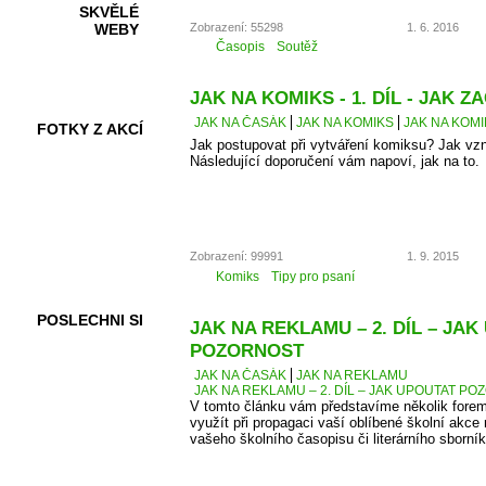
SKVĚLÉ
Zobrazení: 55298
1. 6. 2016
WEBY
Časopis
Soutěž
JAK NA KOMIKS - 1. DÍL - JAK ZA
JAK NA ČASÁK
JAK NA KOMIKS
JAK NA KOMIK
FOTKY Z AKCÍ
Jak postupovat při vytváření komiksu? Jak vz
Následující doporučení vám napoví, jak na to.
VIDEA
Zobrazení: 99991
1. 9. 2015
Komiks
Tipy pro psaní
POSLECHNI SI
JAK NA REKLAMU – 2. DÍL – JA
POZORNOST
JAK NA ČASÁK
JAK NA REKLAMU
JAK NA REKLAMU – 2. DÍL – JAK UPOUTAT P
V tomto článku vám představíme několik forem
využít při propagaci vaší oblíbené školní akce 
vašeho školního časopisu či literárního sborník