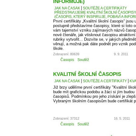
INFORMUJE)
JAK NA ČASÁK
SOUTĚŽE A CERTIFIKÁTY
PŘEDSTAVUJEME KVALITNÍ ŠKOLNÍ ČASOPISY –
(ČASOPIS, KTERÝ INSPIRUJE, POBAVÍ A INFO
První certifikáty „Kvalitní školní časopis“ jso
postupně představíme časopisy, které si toto 
vám tajemství vzniku zajímavých názvů časopis
nové čtenáře, jak vtisknout časopisu atraktivn
rubriky vytvořit... Dozvíte se, v jakých předm
věnují, a možná pak dáte podnět pro vznik po
škole.
Zobrazení: 80639
9. 9. 2011
Časopis
Soutěž
KVALITNÍ ŠKOLNÍ ČASOPIS
JAK NA ČASÁK
SOUTĚŽE A CERTIFIKÁTY
KVA
Již brzy udělíme první certifikáty "Kvalitní škol
bude mít grafickou podobu a žáci si jím budou
časopisů. Podmínkou pro jeho získání je zlepš
Vybraným školním časopisům bude certifikát p
Zobrazení: 37312
16. 5. 2011
Časopis
Soutěž