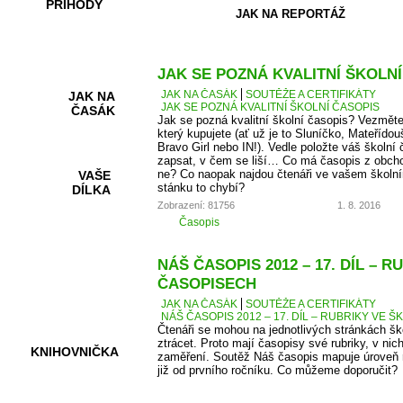
PŘÍHODY
JAK NA REPORTÁŽ
JAK SE POZNÁ KVALITNÍ ŠKOLN
JAK NA ČASÁK
SOUTĚŽE A CERTIFIKÁTY
JAK NA
JAK SE POZNÁ KVALITNÍ ŠKOLNÍ ČASOPIS
ČASÁK
Jak se pozná kvalitní školní časopis? Vezměte
který kupujete (ať už je to Sluníčko, Mateřídou
Bravo Girl nebo IN!). Vedle položte váš školní 
zapsat, v čem se liší… Co má časopis z obcho
ne? Co naopak najdou čtenáři ve vašem školní
VAŠE
stánku to chybí?
DÍLKA
Zobrazení: 81756
1. 8. 2016
Časopis
HRY A
NÁŠ ČASOPIS 2012 – 17. DÍL – 
KVÍZY
ČASOPISECH
JAK NA ČASÁK
SOUTĚŽE A CERTIFIKÁTY
NÁŠ ČASOPIS 2012 – 17. DÍL – RUBRIKY VE
Čtenáři se mohou na jednotlivých stránkách š
ztrácet. Proto mají časopisy své rubriky, v nic
KNIHOVNIČKA
zaměření. Soutěž Náš časopis mapuje úroveň r
již od prvního ročníku. Co můžeme doporučit?