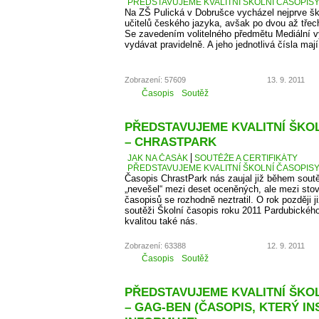
PŘEDSTAVUJEME KVALITNÍ ŠKOLNÍ ČASOPISY –
Na ZŠ Pulická v Dobrušce vycházel nejprve š
učitelů českého jazyka, avšak po dvou až třech 
Se zavedením volitelného předmětu Mediální v
vydávat pravidelně. A jeho jednotlivá čísla maj
Zobrazení: 57609
13. 9. 2011
Časopis
Soutěž
PŘEDSTAVUJEME KVALITNÍ ŠKOLN
– CHRASTPARK
JAK NA ČASÁK
SOUTĚŽE A CERTIFIKÁTY
PŘEDSTAVUJEME KVALITNÍ ŠKOLNÍ ČASOPISY 
Časopis ChrastPark nás zaujal již během sout
„nevešel“ mezi deset oceněných, ale mezi sto
časopisů se rozhodně neztratil. O rok později j
soutěži Školní časopis roku 2011 Pardubického 
kvalitou také nás.
Zobrazení: 63388
12. 9. 2011
Časopis
Soutěž
PŘEDSTAVUJEME KVALITNÍ ŠKOLN
– GAG-BEN (ČASOPIS, KTERÝ IN