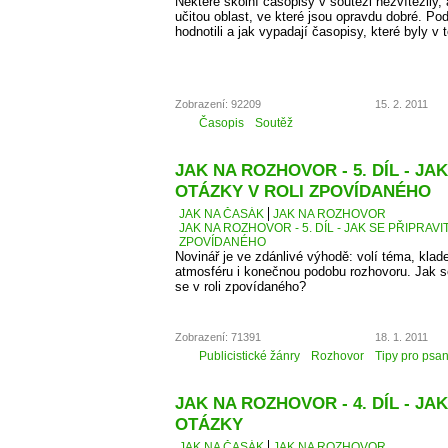
Některé školní časopisy v soutěži nezvítězily,
učitou oblast, ve které jsou opravdu dobré. Po
hodnotili a jak vypadají časopisy, které byly v 
Zobrazení: 92209
15. 2. 2011
Časopis
Soutěž
JAK NA ROZHOVOR - 5. DÍL - JA
OTÁZKY V ROLI ZPOVÍDANÉHO
JAK NA ČASÁK
JAK NA ROZHOVOR
JAK NA ROZHOVOR - 5. DÍL - JAK SE PŘIPRAVI
ZPOVÍDANÉHO
Novinář je ve zdánlivé výhodě: volí téma, kla
atmosféru i konečnou podobu rozhovoru. Jak se 
se v roli zpovídaného?
Zobrazení: 71391
18. 1. 2011
Publicistické žánry
Rozhovor
Tipy pro psan
JAK NA ROZHOVOR - 4. DÍL - JAK
OTÁZKY
JAK NA ČASÁK
JAK NA ROZHOVOR