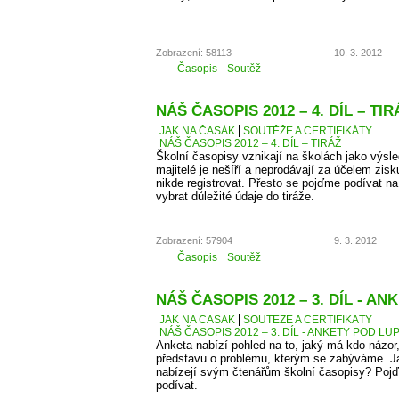
Zobrazení: 58113
10. 3. 2012
Časopis
Soutěž
NÁŠ ČASOPIS 2012 – 4. DÍL – TIR
JAK NA ČASÁK
SOUTĚŽE A CERTIFIKÁTY
NÁŠ ČASOPIS 2012 – 4. DÍL – TIRÁŽ
Školní časopisy vznikají na školách jako výsle
majitelé je nešíří a neprodávají za účelem zis
nikde registrovat. Přesto se pojďme podívat 
vybrat důležité údaje do tiráže.
Zobrazení: 57904
9. 3. 2012
Časopis
Soutěž
NÁŠ ČASOPIS 2012 – 3. DÍL - A
JAK NA ČASÁK
SOUTĚŽE A CERTIFIKÁTY
NÁŠ ČASOPIS 2012 – 3. DÍL - ANKETY POD LU
Anketa nabízí pohled na to, jaký má kdo názor
představu o problému, kterým se zabýváme. J
nabízejí svým čtenářům školní časopisy? Pojď
podívat.