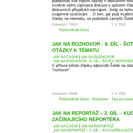
publikovali své vlastní názory v diskuzním fó
vznikne velmi zajímavá diskuze s autorem člá
diskuzních příspěvků navzájem. Jindy se bohu
vzájemné osočování… O tom, jak psát kvalitní
články na internetu, se podrobně zamýšlí Šote
Zobrazení: 74619
1. 6. 2015
Publicistické žánry
JAK NA ROZHOVOR - 6. DÍL - Š
OTÁZKY K TÉMATU
JAK NA ČASÁK
JAK NA ROZHOVOR
JAK NA ROZHOVOR - 6. DÍL - ŠOTEK ODPOVÍD
V příloze tohoto článku odpovídá Šotek na otáz
"rozhovor".
Zobrazení: 76636
1. 5. 2015
Publicistické žánry
Rozhovor
Tipy pro psan
JAK NA REPORTÁŽ – 2. DÍL – K
ZAČÍNAJÍCÍHO REPORTÉRA
JAK NA ČASÁK
JAK NA REPORTÁŽ
JAK NA REPORTÁŽ – 2. DÍL – KUCHAŘKA ZAČ