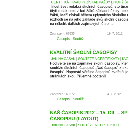
CERTIFIKÁT KVALITY ZÍSKAL KAŽDÝ DRUHÝ Š
Třicet šest redakcí školních časopisů, sto třice
čtyři redaktorek z řad žáků základní školy; cel
žáků, kteří získali během uplynulého školního
rozhodli se na jeho základě svůj školní časopi
na několik dalších zajímavých čísel…
Zobrazení: 67635
19. 7. 2012
Časopis
Soutěž
KVALITNÍ ŠKOLNÍ ČASOPISY
JAK NA ČASÁK
SOUTĚŽE A CERTIFIKÁTY
KVA
Podívejte se na zajímavé školní časopisy, kter
soutěže školních časopisů „Náš časopis“ získaly
časopis“. Naprostá většina časopisů zveřejňuje
stránkách škol. Příjemné počtení!
Zobrazení: 69272
4. 7. 2012
Časopis
Soutěž
NÁŠ ČASOPIS 2012 – 15. DÍL – S
ČASOPISU (LAYOUT)
JAK NA ČASÁK
SOUTĚŽE A CERTIFIKÁTY