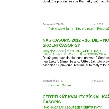
Šotek čte pro vás ze své Kuchařky začínající
Zobrazení: 72469
1. 4. 2015
Publicistické žánry
Tipy pro psaní
Reportá
NÁŠ ČASOPIS 2012 – 16. DÍL – 
ŠKOLNÍ ČASOPISY
JAK NA ČASÁK
SOUTĚŽE A CERTIFIKÁTY
NÁŠ ČASOPIS 2012 – 16. DÍL – NOVINÁŘSKÁ E
Dodržujete pravidla slušného chování? Snažíte
neurážet? Věříme, že ano. Ctíte však tato pra
časopise? Opravdu? Ověříme si to malým kví
Zobrazení: 58757
4. 9. 2012
Časopis
Soutěž
CERTIFIKÁT KVALITY ZÍSKAL K
ČASOPIS
JAK NA ČASÁK
SOUTĚŽE A CERTIFIKÁTY