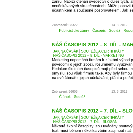
žánrů. Nabízí čtenáři svědectví o důležitých, a
neočekávaných skutečnostech. Může pobavit i p
účastníkem a současně pozorovatelem. Jak se
Zobrazení: 58322
14. 3. 2012
Publicistické žánry
Časopis
Soutěž
Repor
NÁŠ ČASOPIS 2012 – 8. DÍL - M
JAK NA ČASÁK
SOUTĚŽE A CERTIFIKÁTY
NÁŠ ČASOPIS 2012 – 8. DÍL - MARKETING
Marketing napomáhá firmám k získání výhod př
povědomí o jejich zboží, rozumnému využíván
Redakce školních časopisů mají před sebou troc
smyslu jsou však firmou také. Aby byly firmou
na své čtenáře, jejich očekávání, přání a potře
Zobrazení: 56603
13. 3. 2012
Článek
Soutěž
NÁŠ ČASOPIS 2012 – 7. DÍL - SL
JAK NA ČASÁK
SOUTĚŽE A CERTIFIKÁTY
NÁŠ ČASOPIS 2012 – 7. DÍL - SLOGAN
Některé školní časopisy jsou uváděny poutavý
text musí během několika vteřin zaujmout naši 