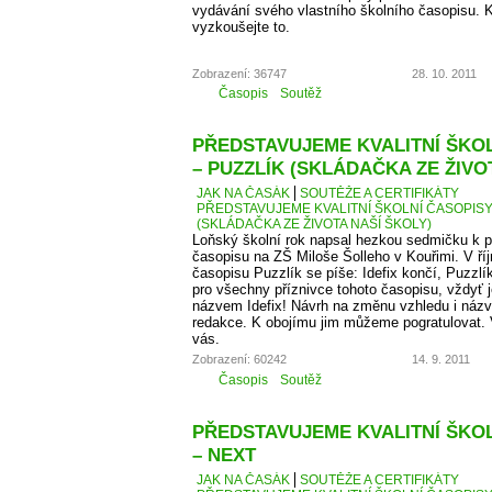
vydávání svého vlastního školního časopisu. K
vyzkoušejte to.
Zobrazení: 36747
28. 10. 2011
Časopis
Soutěž
PŘEDSTAVUJEME KVALITNÍ ŠKOLN
– PUZZLÍK (SKLÁDAČKA ZE ŽIVO
JAK NA ČASÁK
SOUTĚŽE A CERTIFIKÁTY
PŘEDSTAVUJEME KVALITNÍ ŠKOLNÍ ČASOPISY –
(SKLÁDAČKA ZE ŽIVOTA NAŠÍ ŠKOLY)
Loňský školní rok napsal hezkou sedmičku k p
časopisu na ZŠ Miloše Šolleho v Kouřimi. V ří
časopisu Puzzlík se píše: Idefix končí, Puzzl
pro všechny příznivce tohoto časopisu, vždyť j
názvem Idefix! Návrh na změnu vzhledu i názv
redakce. K obojímu jim můžeme pogratulovat. 
vás.
Zobrazení: 60242
14. 9. 2011
Časopis
Soutěž
PŘEDSTAVUJEME KVALITNÍ ŠKOLN
– NEXT
JAK NA ČASÁK
SOUTĚŽE A CERTIFIKÁTY