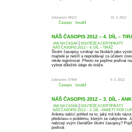
Zobrazení: 58113
10. 3. 2012
Časopis
Soutěž
NÁŠ ČASOPIS 2012 – 4. DÍL – TIR
JAK NA ČASÁK
SOUTĚŽE A CERTIFIKÁTY
NÁŠ ČASOPIS 2012 – 4. DÍL – TIRÁŽ
Školní časopisy vznikají na školách jako výsle
majitelé je nešíří a neprodávají za účelem zis
nikde registrovat. Přesto se pojďme podívat 
vybrat důležité údaje do tiráže.
Zobrazení: 57904
9. 3. 2012
Časopis
Soutěž
NÁŠ ČASOPIS 2012 – 3. DÍL - A
JAK NA ČASÁK
SOUTĚŽE A CERTIFIKÁTY
NÁŠ ČASOPIS 2012 – 3. DÍL - ANKETY POD LU
Anketa nabízí pohled na to, jaký má kdo názor
představu o problému, kterým se zabýváme. J
nabízejí svým čtenářům školní časopisy? Pojď
podívat.