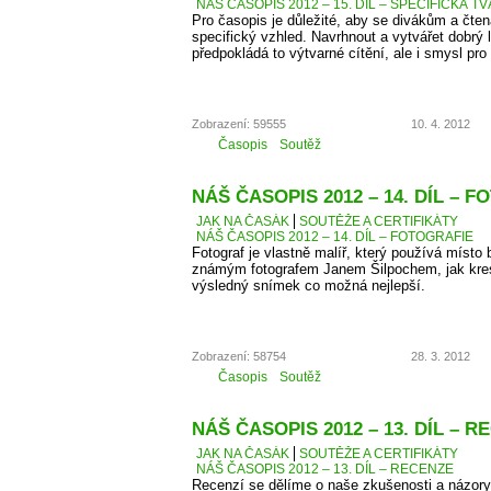
NÁŠ ČASOPIS 2012 – 15. DÍL – SPECIFICKÁ T
Pro časopis je důležité, aby se divákům a čten
specifický vzhled. Navrhnout a vytvářet dobrý 
předpokládá to výtvarné cítění, ale i smysl pro 
Zobrazení: 59555
10. 4. 2012
Časopis
Soutěž
NÁŠ ČASOPIS 2012 – 14. DÍL – 
JAK NA ČASÁK
SOUTĚŽE A CERTIFIKÁTY
NÁŠ ČASOPIS 2012 – 14. DÍL – FOTOGRAFIE
Fotograf je vlastně malíř, který používá místo 
známým fotografem Janem Šilpochem, jak kresl
výsledný snímek co možná nejlepší.
Zobrazení: 58754
28. 3. 2012
Časopis
Soutěž
NÁŠ ČASOPIS 2012 – 13. DÍL – 
JAK NA ČASÁK
SOUTĚŽE A CERTIFIKÁTY
NÁŠ ČASOPIS 2012 – 13. DÍL – RECENZE
Recenzí se dělíme o naše zkušenosti a názory