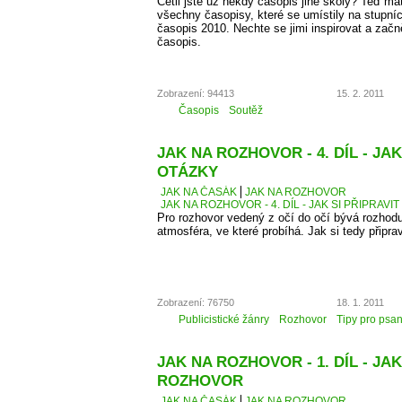
Četli jste už někdy časopis jiné školy? Teď má
všechny časopisy, které se umístily na stupní
časopis 2010. Nechte se jimi inspirovat a začn
časopis.
Zobrazení: 94413
15. 2. 2011
Časopis
Soutěž
JAK NA ROZHOVOR - 4. DÍL - JAK
OTÁZKY
JAK NA ČASÁK
JAK NA ROZHOVOR
JAK NA ROZHOVOR - 4. DÍL - JAK SI PŘIPRAVI
Pro rozhovor vedený z očí do očí bývá rozhodu
atmosféra, ve které probíhá. Jak si tedy připra
Zobrazení: 76750
18. 1. 2011
Publicistické žánry
Rozhovor
Tipy pro psan
JAK NA ROZHOVOR - 1. DÍL - JAK
ROZHOVOR
JAK NA ČASÁK
JAK NA ROZHOVOR