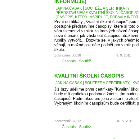
INFORMUJE)
JAK NA ČASÁK
SOUTĚŽE A CERTIFIKÁTY
PŘEDSTAVUJEME KVALITNÍ ŠKOLNÍ ČASOPISY –
(ČASOPIS, KTERÝ INSPIRUJE, POBAVÍ A INFO
První certifikáty „Kvalitní školní časopis“ jso
postupně představíme časopisy, které si toto 
vám tajemství vzniku zajímavých názvů časopis
nové čtenáře, jak vtisknout časopisu atraktivn
rubriky vytvořit... Dozvíte se, v jakých předm
věnují, a možná pak dáte podnět pro vznik po
škole.
Zobrazení: 80638
9. 9. 2011
Časopis
Soutěž
KVALITNÍ ŠKOLNÍ ČASOPIS
JAK NA ČASÁK
SOUTĚŽE A CERTIFIKÁTY
KVA
Již brzy udělíme první certifikáty "Kvalitní škol
bude mít grafickou podobu a žáci si jím budou
časopisů. Podmínkou pro jeho získání je zlepš
Vybraným školním časopisům bude certifikát p
Zobrazení: 37312
16. 5. 2011
Časopis
Soutěž