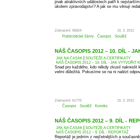
jinak atraktivních událostech patří k nejstarší
úkolem zpravodajství? A jak se mu věnují reda
Zobrazení: 56824
15. 3. 2012
Publicistické žánry
Časopis
Soutěž
NÁŠ ČASOPIS 2012 – 10. DÍL - 
JAK NA ČASÁK
SOUTĚŽE A CERTIFIKÁTY
NÁŠ ČASOPIS 2012 – 10. DÍL - JAK VYTVOŘIT 
Snad pro každého, kdo někdy zkusil nakreslit k
velmi důležitá. Pokusíme se na ni nalézt odpo
Zobrazení: 61770
15. 3. 2012
Časopis
Soutěž
Komiks
NÁŠ ČASOPIS 2012 – 9. DÍL - R
JAK NA ČASÁK
SOUTĚŽE A CERTIFIKÁTY
NÁŠ ČASOPIS 2012 – 9. DÍL - REPORTÁŽ
Reportáž je jedním z nejčetnějších a současně