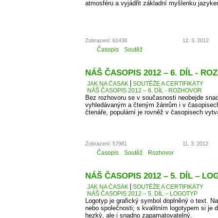
atmosféru a vyjádřit základní myšlenku jazyke
Zobrazení: 61438
12. 3. 2012
Časopis
Soutěž
NÁŠ ČASOPIS 2012 – 6. DÍL - R
JAK NA ČASÁK
SOUTĚŽE A CERTIFIKÁTY
NÁŠ ČASOPIS 2012 – 6. DÍL - ROZHOVOR
Bez rozhovoru se v současnosti neobejde snad
vyhledávaným a čteným žánrům i v časopisec
čtenáře, populární je rovněž v časopisech vyt
Zobrazení: 57981
11. 3. 2012
Časopis
Soutěž
Rozhovor
NÁŠ ČASOPIS 2012 – 5. DÍL – L
JAK NA ČASÁK
SOUTĚŽE A CERTIFIKÁTY
NÁŠ ČASOPIS 2012 – 5. DÍL – LOGOTYP
Logotyp je grafický symbol doplněný o text. 
nebo společnosti; s kvalitním logotypem si je d
hezký, ale i snadno zapamatovatelný.