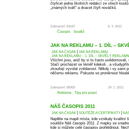
čtyřicet jedna školních redakcí ze všech kout
„známých tváří“ a dvacet čtyři nováčků.
Zobrazení: 64167
6. 3. 2012
Časopis
Soutěž
JAK NA REKLAMU – 1. DÍL – SK
JAK NA ČASÁK
JAK NA REKLAMU
JAK NA REKLAMU – 1. DÍL – SKVĚLÝ REKLAMN
Všichni jsou, aniž by si to často uvědomovali,
Stačí procházet se téměř kdekoli…a všudypří
zkoušejí vyvolat zvědavost. Někdy i vy sami 
něčemu reklamu. Pokuste se proniknout hlouběj
Zobrazení: 68303
24. 1. 2012
Reklama
Tipy pro psaní
NÁŠ ČASOPIS 2011
JAK NA ČASÁK
SOUTĚŽE A CERTIFIKÁTY
NÁŠ
Najděte na mapě místa, kde vznikaly kvalitní š
soutěže Náš časopis 2011. Z mapky se snadno
kde si můžete celé časopisy prohlédnout. Necht