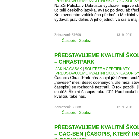
PŘEDSTAVUJEME KVALITNÍ ŠKOLNÍ ČASOPISY –
Na ZŠ Pulická v Dobrušce vycházel nejprve š
učitelů českého jazyka, avšak po dvou až třech 
Se zavedením volitelného předmětu Mediální v
vydávat pravidelně. A jeho jednotlivá čísla maj
Zobrazení: 57609
13. 9. 2011
Časopis
Soutěž
PŘEDSTAVUJEME KVALITNÍ ŠKOLN
– CHRASTPARK
JAK NA ČASÁK
SOUTĚŽE A CERTIFIKÁTY
PŘEDSTAVUJEME KVALITNÍ ŠKOLNÍ ČASOPISY 
Časopis ChrastPark nás zaujal již během sout
„nevešel“ mezi deset oceněných, ale mezi sto
časopisů se rozhodně neztratil. O rok později j
soutěži Školní časopis roku 2011 Pardubického 
kvalitou také nás.
Zobrazení: 63388
12. 9. 2011
Časopis
Soutěž
PŘEDSTAVUJEME KVALITNÍ ŠKOLN
– GAG-BEN (ČASOPIS, KTERÝ IN