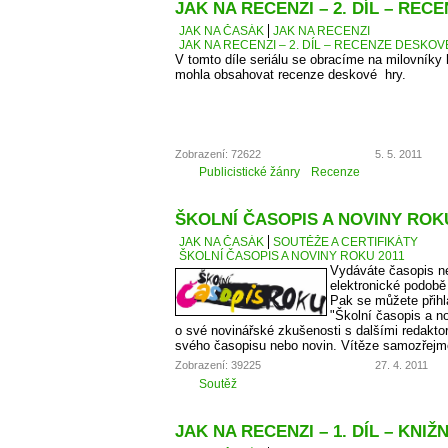
JAK NA RECENZI – 2. DÍL – RE
JAK NA ČASÁK
JAK NA RECENZI
JAK NA RECENZI – 2. DÍL – RECENZE DESKO
V tomto díle seriálu se obracíme na milovníky
mohla obsahovat recenze deskové hry.
Zobrazení: 72622
5. 5. 2011
Publicistické žánry
Recenze
ŠKOLNÍ ČASOPIS A NOVINY ROKU
JAK NA ČASÁK
SOUTĚŽE A CERTIFIKÁTY
ŠKOLNÍ ČASOPIS A NOVINY ROKU 2011
Vydáváte časopis ne
elektronické podobě
Pak se můžete přihl
"Školní časopis a no
o své novinářské zkušenosti s dalšími redaktory
svého časopisu nebo novin. Vítěze samozřejm
Zobrazení: 39225
27. 4. 2011
Soutěž
JAK NA RECENZI – 1. DÍL – KNIŽ