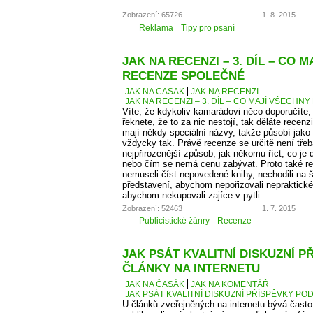
Zobrazení: 65726
1. 8. 2015
Reklama
Tipy pro psaní
JAK NA RECENZI – 3. DÍL – CO 
RECENZE SPOLEČNÉ
JAK NA ČASÁK
JAK NA RECENZI
JAK NA RECENZI – 3. DÍL – CO MAJÍ VŠECH
Víte, že kdykoliv kamarádovi něco doporučíte,
řeknete, že to za nic nestojí, tak děláte recen
mají někdy speciální názvy, takže působí jako
vždycky tak. Právě recenze se určitě není tře
nejpřirozenější způsob, jak někomu říct, co je
nebo čím se nemá cenu zabývat. Proto také 
nemuseli číst nepovedené knihy, nechodili na š
představení, abychom nepořizovali nepraktické
abychom nekupovali zajíce v pytli.
Zobrazení: 52463
1. 7. 2015
Publicistické žánry
Recenze
JAK PSÁT KVALITNÍ DISKUZNÍ P
ČLÁNKY NA INTERNETU
JAK NA ČASÁK
JAK NA KOMENTÁŘ
JAK PSÁT KVALITNÍ DISKUZNÍ PŘÍSPĚVKY PO
U článků zveřejněných na internetu bývá čas