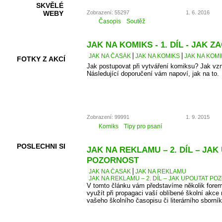
SKVĚLÉ
Zobrazení: 55297
1. 6. 2016
WEBY
Časopis
Soutěž
JAK NA KOMIKS - 1. DÍL - JAK ZA
JAK NA ČASÁK
JAK NA KOMIKS
JAK NA KOMIK
FOTKY Z AKCÍ
Jak postupovat při vytváření komiksu? Jak vz
Následující doporučení vám napoví, jak na to.
VIDEA
Zobrazení: 99991
1. 9. 2015
Komiks
Tipy pro psaní
POSLECHNI SI
JAK NA REKLAMU – 2. DÍL – JA
POZORNOST
JAK NA ČASÁK
JAK NA REKLAMU
JAK NA REKLAMU – 2. DÍL – JAK UPOUTAT P
V tomto článku vám představíme několik forem
využít při propagaci vaší oblíbené školní akce 
vašeho školního časopisu či literárního sborník