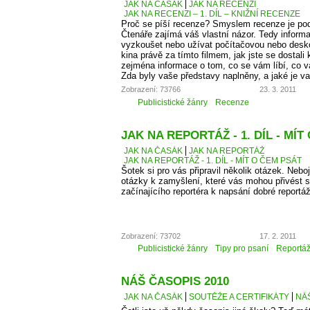
JAK NA ČASÁK
JAK NA RECENZI
JAK NA RECENZI – 1. DÍL – KNIŽNÍ RECENZE
Proč se píší recenze? Smyslem recenze je podě
Čtenáře zajímá váš vlastní názor. Tedy informa
vyzkoušet nebo užívat počítačovou nebo desko
kina právě za tímto filmem, jak jste se dostali 
zejména informace o tom, co se vám líbí, co 
Zda byly vaše představy naplněny, a jaké je v
Zobrazení: 73766
23. 3. 2011
Publicistické žánry
Recenze
JAK NA REPORTÁŽ - 1. DÍL - MÍT
JAK NA ČASÁK
JAK NA REPORTÁŽ
JAK NA REPORTÁŽ - 1. DÍL - MÍT O ČEM PSÁT
Šotek si pro vás připravil několik otázek. Neboj
otázky k zamyšlení, které vás mohou přivést 
začínajícího reportéra k napsání dobré reportá
Zobrazení: 73702
17. 2. 2011
Publicistické žánry
Tipy pro psaní
Reportá
NÁŠ ČASOPIS 2010
JAK NA ČASÁK
SOUTĚŽE A CERTIFIKÁTY
NÁŠ