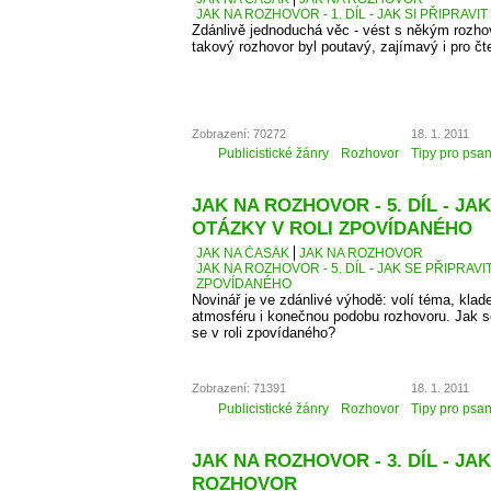
JAK NA ROZHOVOR - 1. DÍL - JAK SI PŘIPRAV
Zdánlivě jednoduchá věc - vést s někým rozhovo
takový rozhovor byl poutavý, zajímavý i pro čt
Zobrazení: 70272
18. 1. 2011
Publicistické žánry
Rozhovor
Tipy pro psan
JAK NA ROZHOVOR - 5. DÍL - JA
OTÁZKY V ROLI ZPOVÍDANÉHO
JAK NA ČASÁK
JAK NA ROZHOVOR
JAK NA ROZHOVOR - 5. DÍL - JAK SE PŘIPRAVI
ZPOVÍDANÉHO
Novinář je ve zdánlivé výhodě: volí téma, kla
atmosféru i konečnou podobu rozhovoru. Jak se 
se v roli zpovídaného?
Zobrazení: 71391
18. 1. 2011
Publicistické žánry
Rozhovor
Tipy pro psan
JAK NA ROZHOVOR - 3. DÍL - J
ROZHOVOR