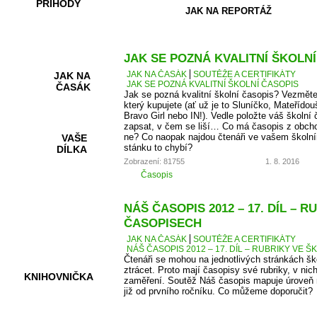
PŘÍHODY
JAK NA REPORTÁŽ
JAK SE POZNÁ KVALITNÍ ŠKOLN
JAK NA ČASÁK
SOUTĚŽE A CERTIFIKÁTY
JAK NA
JAK SE POZNÁ KVALITNÍ ŠKOLNÍ ČASOPIS
ČASÁK
Jak se pozná kvalitní školní časopis? Vezměte
který kupujete (ať už je to Sluníčko, Mateřídou
Bravo Girl nebo IN!). Vedle položte váš školní 
zapsat, v čem se liší… Co má časopis z obcho
ne? Co naopak najdou čtenáři ve vašem školní
VAŠE
stánku to chybí?
DÍLKA
Zobrazení: 81755
1. 8. 2016
Časopis
HRY A
NÁŠ ČASOPIS 2012 – 17. DÍL – 
KVÍZY
ČASOPISECH
JAK NA ČASÁK
SOUTĚŽE A CERTIFIKÁTY
NÁŠ ČASOPIS 2012 – 17. DÍL – RUBRIKY VE
Čtenáři se mohou na jednotlivých stránkách š
ztrácet. Proto mají časopisy své rubriky, v nic
KNIHOVNIČKA
zaměření. Soutěž Náš časopis mapuje úroveň r
již od prvního ročníku. Co můžeme doporučit?