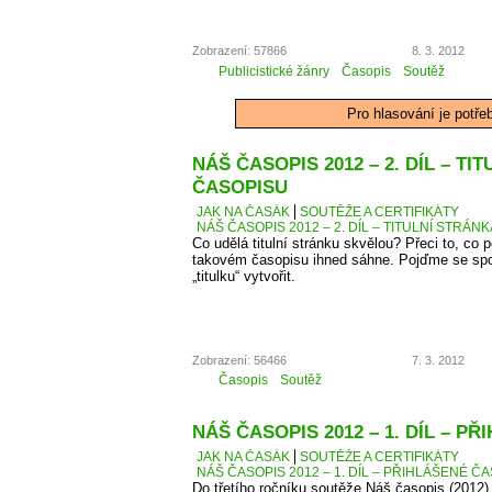
Zobrazení: 57866
8. 3. 2012
Publicistické žánry
Časopis
Soutěž
Pro hlasování je potře
NÁŠ ČASOPIS 2012 – 2. DÍL – TI
ČASOPISU
JAK NA ČASÁK
SOUTĚŽE A CERTIFIKÁTY
NÁŠ ČASOPIS 2012 – 2. DÍL – TITULNÍ STRÁN
Co udělá titulní stránku skvělou? Přeci to, co
takovém časopisu ihned sáhne. Pojďme se spo
„titulku“ vytvořit.
Zobrazení: 56466
7. 3. 2012
Časopis
Soutěž
NÁŠ ČASOPIS 2012 – 1. DÍL – P
JAK NA ČASÁK
SOUTĚŽE A CERTIFIKÁTY
NÁŠ ČASOPIS 2012 – 1. DÍL – PŘIHLÁŠENÉ Č
Do třetího ročníku soutěže Náš časopis (2012) 