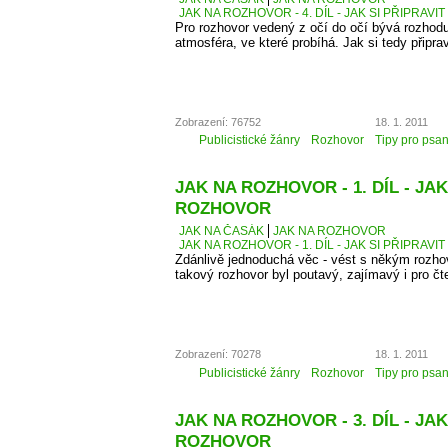
JAK NA ROZHOVOR - 4. DÍL - JAK SI PŘIPRAVI
Pro rozhovor vedený z očí do očí bývá rozhodu
atmosféra, ve které probíhá. Jak si tedy připra
Zobrazení: 76752
18. 1. 2011
Publicistické žánry
Rozhovor
Tipy pro psan
JAK NA ROZHOVOR - 1. DÍL - JAK
ROZHOVOR
JAK NA ČASÁK
JAK NA ROZHOVOR
JAK NA ROZHOVOR - 1. DÍL - JAK SI PŘIPRAV
Zdánlivě jednoduchá věc - vést s někým rozhovo
takový rozhovor byl poutavý, zajímavý i pro čt
Zobrazení: 70278
18. 1. 2011
Publicistické žánry
Rozhovor
Tipy pro psan
JAK NA ROZHOVOR - 3. DÍL - J
ROZHOVOR