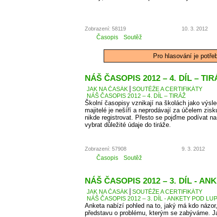
Zobrazení: 58119
10. 3. 2012
Časopis
Soutěž
Pro hlasování je potře
NÁŠ ČASOPIS 2012 – 4. DÍL – TIR
JAK NA ČASÁK
SOUTĚŽE A CERTIFIKÁTY
NÁŠ ČASOPIS 2012 – 4. DÍL – TIRÁŽ
Školní časopisy vznikají na školách jako výsle
majitelé je nešíří a neprodávají za účelem zis
nikde registrovat. Přesto se pojďme podívat 
vybrat důležité údaje do tiráže.
Zobrazení: 57908
9. 3. 2012
Časopis
Soutěž
NÁŠ ČASOPIS 2012 – 3. DÍL - A
JAK NA ČASÁK
SOUTĚŽE A CERTIFIKÁTY
NÁŠ ČASOPIS 2012 – 3. DÍL - ANKETY POD LU
Anketa nabízí pohled na to, jaký má kdo názor
představu o problému, kterým se zabýváme. J