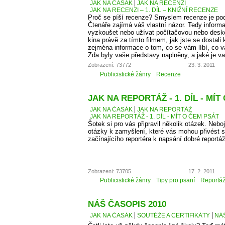
JAK NA ČASÁK
JAK NA RECENZI
JAK NA RECENZI – 1. DÍL – KNIŽNÍ RECENZE
Proč se píší recenze? Smyslem recenze je podě
Čtenáře zajímá váš vlastní názor. Tedy informa
vyzkoušet nebo užívat počítačovou nebo desko
kina právě za tímto filmem, jak jste se dostali 
zejména informace o tom, co se vám líbí, co 
Zda byly vaše představy naplněny, a jaké je v
Zobrazení: 73772
23. 3. 2011
Publicistické žánry
Recenze
JAK NA REPORTÁŽ - 1. DÍL - MÍT
JAK NA ČASÁK
JAK NA REPORTÁŽ
JAK NA REPORTÁŽ - 1. DÍL - MÍT O ČEM PSÁT
Šotek si pro vás připravil několik otázek. Neboj
otázky k zamyšlení, které vás mohou přivést 
začínajícího reportéra k napsání dobré reportá
Zobrazení: 73705
17. 2. 2011
Publicistické žánry
Tipy pro psaní
Reportá
NÁŠ ČASOPIS 2010
JAK NA ČASÁK
SOUTĚŽE A CERTIFIKÁTY
NÁŠ