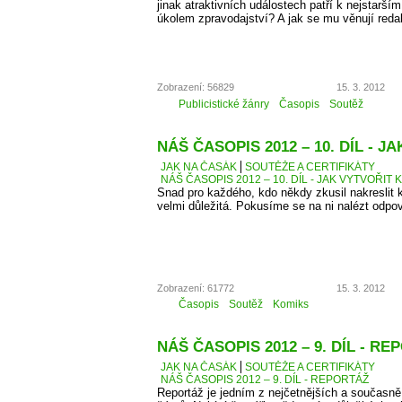
jinak atraktivních událostech patří k nejstarší
úkolem zpravodajství? A jak se mu věnují reda
Zobrazení: 56829
15. 3. 2012
Publicistické žánry
Časopis
Soutěž
NÁŠ ČASOPIS 2012 – 10. DÍL - 
JAK NA ČASÁK
SOUTĚŽE A CERTIFIKÁTY
NÁŠ ČASOPIS 2012 – 10. DÍL - JAK VYTVOŘIT 
Snad pro každého, kdo někdy zkusil nakreslit k
velmi důležitá. Pokusíme se na ni nalézt odpo
Zobrazení: 61772
15. 3. 2012
Časopis
Soutěž
Komiks
NÁŠ ČASOPIS 2012 – 9. DÍL - R
JAK NA ČASÁK
SOUTĚŽE A CERTIFIKÁTY
NÁŠ ČASOPIS 2012 – 9. DÍL - REPORTÁŽ
Reportáž je jedním z nejčetnějších a současně