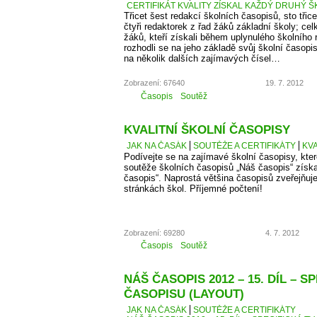
CERTIFIKÁT KVALITY ZÍSKAL KAŽDÝ DRUHÝ Š
Třicet šest redakcí školních časopisů, sto třice
čtyři redaktorek z řad žáků základní školy; cel
žáků, kteří získali během uplynulého školního
rozhodli se na jeho základě svůj školní časopi
na několik dalších zajímavých čísel…
Zobrazení: 67640
19. 7. 2012
Časopis
Soutěž
KVALITNÍ ŠKOLNÍ ČASOPISY
JAK NA ČASÁK
SOUTĚŽE A CERTIFIKÁTY
KVA
Podívejte se na zajímavé školní časopisy, kter
soutěže školních časopisů „Náš časopis“ získaly
časopis“. Naprostá většina časopisů zveřejňuje
stránkách škol. Příjemné počtení!
Zobrazení: 69280
4. 7. 2012
Časopis
Soutěž
NÁŠ ČASOPIS 2012 – 15. DÍL – S
ČASOPISU (LAYOUT)
JAK NA ČASÁK
SOUTĚŽE A CERTIFIKÁTY