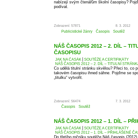
nabízejí svým čtenářům školní časopisy? Pojď
podívat.
Zobrazení: 57871
8. 3. 2012
Publicistické žánry
Časopis
Soutěž
NÁŠ ČASOPIS 2012 – 2. DÍL – TI
ČASOPISU
JAK NA ČASÁK
SOUTĚŽE A CERTIFIKÁTY
NÁŠ ČASOPIS 2012 – 2. DÍL – TITULNÍ STRÁN
Co udělá titulní stránku skvělou? Přeci to, co
takovém časopisu ihned sáhne. Pojďme se spo
„titulku“ vytvořit.
Zobrazení: 56474
7. 3. 2012
Časopis
Soutěž
NÁŠ ČASOPIS 2012 – 1. DÍL – P
JAK NA ČASÁK
SOUTĚŽE A CERTIFIKÁTY
NÁŠ ČASOPIS 2012 – 1. DÍL – PŘIHLÁŠENÉ Č
Do třetího ročníku soutěže Náš časopis (2012) 