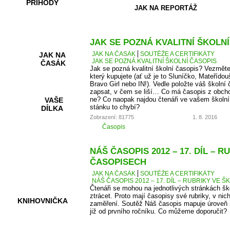
PŘÍHODY
JAK NA REPORTÁŽ
JAK SE POZNÁ KVALITNÍ ŠKOLN
JAK NA ČASÁK
SOUTĚŽE A CERTIFIKÁTY
JAK NA
JAK SE POZNÁ KVALITNÍ ŠKOLNÍ ČASOPIS
ČASÁK
Jak se pozná kvalitní školní časopis? Vezměte
který kupujete (ať už je to Sluníčko, Mateřídou
Bravo Girl nebo IN!). Vedle položte váš školní 
zapsat, v čem se liší… Co má časopis z obcho
ne? Co naopak najdou čtenáři ve vašem školní
VAŠE
stánku to chybí?
DÍLKA
Zobrazení: 81775
1. 8. 2016
Časopis
HRY A
NÁŠ ČASOPIS 2012 – 17. DÍL – 
KVÍZY
ČASOPISECH
JAK NA ČASÁK
SOUTĚŽE A CERTIFIKÁTY
NÁŠ ČASOPIS 2012 – 17. DÍL – RUBRIKY VE
Čtenáři se mohou na jednotlivých stránkách š
ztrácet. Proto mají časopisy své rubriky, v nic
KNIHOVNIČKA
zaměření. Soutěž Náš časopis mapuje úroveň r
již od prvního ročníku. Co můžeme doporučit?