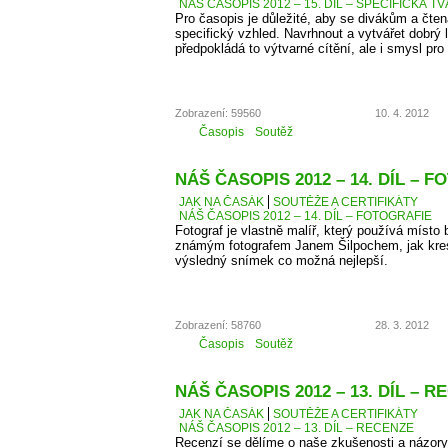
NÁŠ ČASOPIS 2012 – 15. DÍL – SPECIFICKÁ T
Pro časopis je důležité, aby se divákům a čten
specifický vzhled. Navrhnout a vytvářet dobrý 
předpokládá to výtvarné cítění, ale i smysl pro 
Zobrazení: 59560
10. 4. 2012
Časopis
Soutěž
NÁŠ ČASOPIS 2012 – 14. DÍL – 
JAK NA ČASÁK
SOUTĚŽE A CERTIFIKÁTY
NÁŠ ČASOPIS 2012 – 14. DÍL – FOTOGRAFIE
Fotograf je vlastně malíř, který používá místo 
známým fotografem Janem Šilpochem, jak kresl
výsledný snímek co možná nejlepší.
Zobrazení: 58760
28. 3. 2012
Časopis
Soutěž
NÁŠ ČASOPIS 2012 – 13. DÍL – 
JAK NA ČASÁK
SOUTĚŽE A CERTIFIKÁTY
NÁŠ ČASOPIS 2012 – 13. DÍL – RECENZE
Recenzí se dělíme o naše zkušenosti a názory