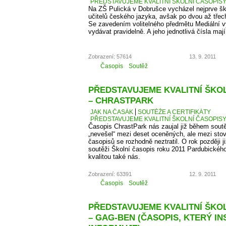
PŘEDSTAVUJEME KVALITNÍ ŠKOLNÍ ČASOPISY –
Na ZŠ Pulická v Dobrušce vycházel nejprve š
učitelů českého jazyka, avšak po dvou až třech 
Se zavedením volitelného předmětu Mediální v
vydávat pravidelně. A jeho jednotlivá čísla maj
Zobrazení: 57614
13. 9. 2011
Časopis
Soutěž
PŘEDSTAVUJEME KVALITNÍ ŠKOLN
– CHRASTPARK
JAK NA ČASÁK
SOUTĚŽE A CERTIFIKÁTY
PŘEDSTAVUJEME KVALITNÍ ŠKOLNÍ ČASOPISY 
Časopis ChrastPark nás zaujal již během sout
„nevešel“ mezi deset oceněných, ale mezi sto
časopisů se rozhodně neztratil. O rok později j
soutěži Školní časopis roku 2011 Pardubického 
kvalitou také nás.
Zobrazení: 63391
12. 9. 2011
Časopis
Soutěž
PŘEDSTAVUJEME KVALITNÍ ŠKOLN
– GAG-BEN (ČASOPIS, KTERÝ IN