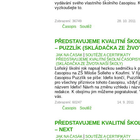
vydávání svého vlastního školního časopisu. K
vyzkoušejte to.
Zobrazení: 36749
28. 10. 2011
Časopis
Soutěž
PŘEDSTAVUJEME KVALITNÍ ŠKOLN
– PUZZLÍK (SKLÁDAČKA ZE ŽIVO
JAK NA ČASÁK
SOUTĚŽE A CERTIFIKÁTY
PŘEDSTAVUJEME KVALITNÍ ŠKOLNÍ ČASOPISY –
(SKLÁDAČKA ZE ŽIVOTA NAŠÍ ŠKOLY)
Loňský školní rok napsal hezkou sedmičku k p
časopisu na ZŠ Miloše Šolleho v Kouřimi. V ří
časopisu Puzzlík se píše: Idefix končí, Puzzl
pro všechny příznivce tohoto časopisu, vždyť j
názvem Idefix! Návrh na změnu vzhledu i názv
redakce. K obojímu jim můžeme pogratulovat. 
vás.
Zobrazení: 60247
14. 9. 2011
Časopis
Soutěž
PŘEDSTAVUJEME KVALITNÍ ŠKOLN
– NEXT
JAK NA ČASÁK
SOUTĚŽE A CERTIFIKÁTY