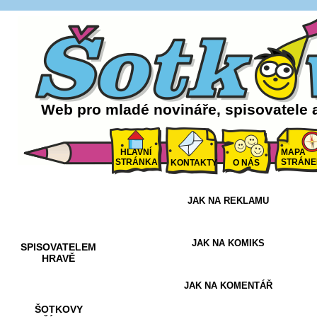
Web pro mladé novináře, spisovatele 
HLAVNÍ
MAPA
STRÁNKA
STRÁNE
KONTAKTY
O NÁS
JAK NA REKLAMU
AKCE A
SOUTĚŽE
JAK NA KOMIKS
SPISOVATELEM
HRAVĚ
JAK NA KOMENTÁŘ
ŠOTKOVY