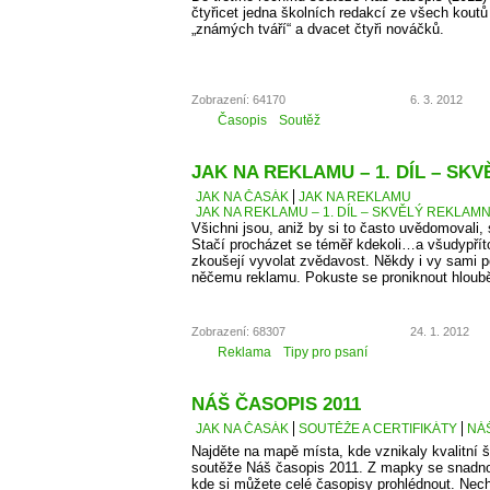
čtyřicet jedna školních redakcí ze všech kout
„známých tváří“ a dvacet čtyři nováčků.
Zobrazení: 64170
6. 3. 2012
Časopis
Soutěž
JAK NA REKLAMU – 1. DÍL – SK
JAK NA ČASÁK
JAK NA REKLAMU
JAK NA REKLAMU – 1. DÍL – SKVĚLÝ REKLAMN
Všichni jsou, aniž by si to často uvědomovali,
Stačí procházet se téměř kdekoli…a všudypří
zkoušejí vyvolat zvědavost. Někdy i vy sami 
něčemu reklamu. Pokuste se proniknout hlouběj
Zobrazení: 68307
24. 1. 2012
Reklama
Tipy pro psaní
NÁŠ ČASOPIS 2011
JAK NA ČASÁK
SOUTĚŽE A CERTIFIKÁTY
NÁŠ
Najděte na mapě místa, kde vznikaly kvalitní š
soutěže Náš časopis 2011. Z mapky se snadno
kde si můžete celé časopisy prohlédnout. Necht