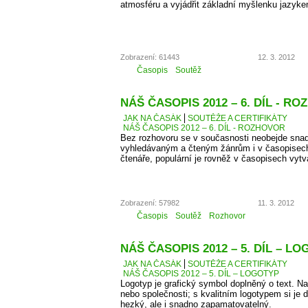
atmosféru a vyjádřit základní myšlenku jazyke
Zobrazení: 61443
12. 3. 2012
Časopis
Soutěž
NÁŠ ČASOPIS 2012 – 6. DÍL - R
JAK NA ČASÁK
SOUTĚŽE A CERTIFIKÁTY
NÁŠ ČASOPIS 2012 – 6. DÍL - ROZHOVOR
Bez rozhovoru se v současnosti neobejde snad
vyhledávaným a čteným žánrům i v časopisec
čtenáře, populární je rovněž v časopisech vyt
Zobrazení: 57982
11. 3. 2012
Časopis
Soutěž
Rozhovor
NÁŠ ČASOPIS 2012 – 5. DÍL – L
JAK NA ČASÁK
SOUTĚŽE A CERTIFIKÁTY
NÁŠ ČASOPIS 2012 – 5. DÍL – LOGOTYP
Logotyp je grafický symbol doplněný o text. 
nebo společnosti; s kvalitním logotypem si je d
hezký, ale i snadno zapamatovatelný.