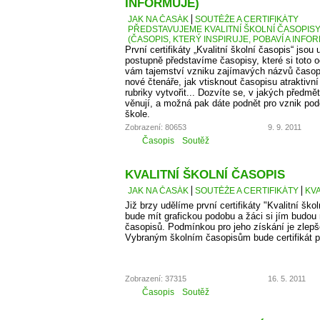
INFORMUJE)
JAK NA ČASÁK
SOUTĚŽE A CERTIFIKÁTY
PŘEDSTAVUJEME KVALITNÍ ŠKOLNÍ ČASOPISY –
(ČASOPIS, KTERÝ INSPIRUJE, POBAVÍ A INFO
První certifikáty „Kvalitní školní časopis“ jso
postupně představíme časopisy, které si toto 
vám tajemství vzniku zajímavých názvů časopis
nové čtenáře, jak vtisknout časopisu atraktivn
rubriky vytvořit... Dozvíte se, v jakých předm
věnují, a možná pak dáte podnět pro vznik po
škole.
Zobrazení: 80653
9. 9. 2011
Časopis
Soutěž
KVALITNÍ ŠKOLNÍ ČASOPIS
JAK NA ČASÁK
SOUTĚŽE A CERTIFIKÁTY
KVA
Již brzy udělíme první certifikáty "Kvalitní škol
bude mít grafickou podobu a žáci si jím budou
časopisů. Podmínkou pro jeho získání je zlepš
Vybraným školním časopisům bude certifikát p
Zobrazení: 37315
16. 5. 2011
Časopis
Soutěž