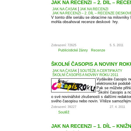
JAK NA RECENZI – 2. DÍL – RE
JAK NA ČASÁK
JAK NA RECENZI
JAK NA RECENZI – 2. DÍL – RECENZE DESKO
V tomto díle seriálu se obracíme na milovníky
mohla obsahovat recenze deskové hry.
Zobrazení: 72625
5. 5. 2011
Publicistické žánry
Recenze
ŠKOLNÍ ČASOPIS A NOVINY ROKU
JAK NA ČASÁK
SOUTĚŽE A CERTIFIKÁTY
ŠKOLNÍ ČASOPIS A NOVINY ROKU 2011
Vydáváte časopis ne
elektronické podobě
Pak se můžete přihl
"Školní časopis a no
o své novinářské zkušenosti s dalšími redaktory
svého časopisu nebo novin. Vítěze samozřejm
Zobrazení: 39227
27. 4. 2011
Soutěž
JAK NA RECENZI – 1. DÍL – KNIŽ