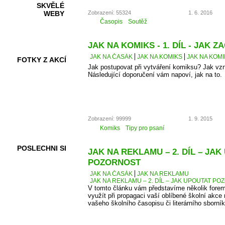
SKVĚLÉ
Zobrazení: 55324
1. 6. 2016
WEBY
Časopis
Soutěž
JAK NA KOMIKS - 1. DÍL - JAK ZA
JAK NA ČASÁK
JAK NA KOMIKS
JAK NA KOMIK
FOTKY Z AKCÍ
Jak postupovat při vytváření komiksu? Jak vz
Následující doporučení vám napoví, jak na to.
VIDEA
Zobrazení: 99999
1. 9. 2015
Komiks
Tipy pro psaní
POSLECHNI SI
JAK NA REKLAMU – 2. DÍL – JA
POZORNOST
JAK NA ČASÁK
JAK NA REKLAMU
JAK NA REKLAMU – 2. DÍL – JAK UPOUTAT P
V tomto článku vám představíme několik forem
využít při propagaci vaší oblíbené školní akce 
vašeho školního časopisu či literárního sborník