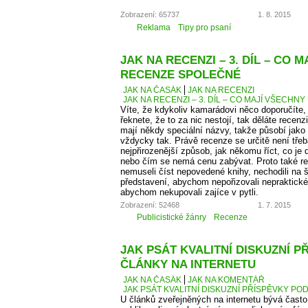
Zobrazení: 65737
1. 8. 2015
Reklama
Tipy pro psaní
JAK NA RECENZI – 3. DÍL – CO 
RECENZE SPOLEČNÉ
JAK NA ČASÁK
JAK NA RECENZI
JAK NA RECENZI – 3. DÍL – CO MAJÍ VŠECH
Víte, že kdykoliv kamarádovi něco doporučíte,
řeknete, že to za nic nestojí, tak děláte recen
mají někdy speciální názvy, takže působí jako
vždycky tak. Právě recenze se určitě není tře
nejpřirozenější způsob, jak někomu říct, co je
nebo čím se nemá cenu zabývat. Proto také 
nemuseli číst nepovedené knihy, nechodili na š
představení, abychom nepořizovali nepraktické
abychom nekupovali zajíce v pytli.
Zobrazení: 52468
1. 7. 2015
Publicistické žánry
Recenze
JAK PSÁT KVALITNÍ DISKUZNÍ P
ČLÁNKY NA INTERNETU
JAK NA ČASÁK
JAK NA KOMENTÁŘ
JAK PSÁT KVALITNÍ DISKUZNÍ PŘÍSPĚVKY PO
U článků zveřejněných na internetu bývá čas