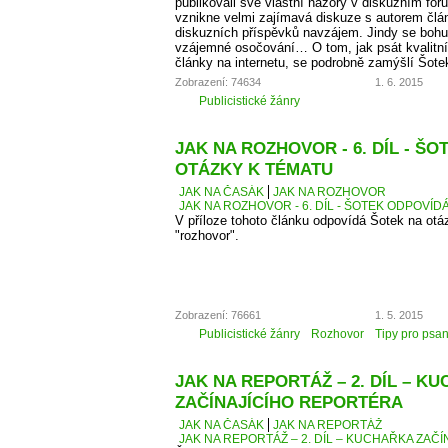
publikovali své vlastní názory v diskuzním fó
vznikne velmi zajímavá diskuze s autorem člá
diskuzních příspěvků navzájem. Jindy se bohu
vzájemné osočování… O tom, jak psát kvalitní
články na internetu, se podrobně zamýšlí Šote
Zobrazení: 74634
1. 6. 2015
Publicistické žánry
JAK NA ROZHOVOR - 6. DÍL - Š
OTÁZKY K TÉMATU
JAK NA ČASÁK
JAK NA ROZHOVOR
JAK NA ROZHOVOR - 6. DÍL - ŠOTEK ODPOVÍD
V příloze tohoto článku odpovídá Šotek na otáz
"rozhovor".
Zobrazení: 76661
1. 5. 2015
Publicistické žánry
Rozhovor
Tipy pro psan
JAK NA REPORTÁŽ – 2. DÍL – K
ZAČÍNAJÍCÍHO REPORTÉRA
JAK NA ČASÁK
JAK NA REPORTÁŽ
JAK NA REPORTÁŽ – 2. DÍL – KUCHAŘKA ZAČ