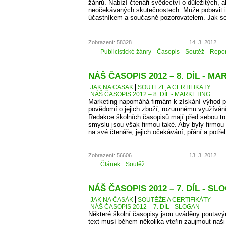
žánrů. Nabízí čtenáři svědectví o důležitých, a
neočekávaných skutečnostech. Může pobavit i p
účastníkem a současně pozorovatelem. Jak se
Zobrazení: 58328
14. 3. 2012
Publicistické žánry
Časopis
Soutěž
Repor
NÁŠ ČASOPIS 2012 – 8. DÍL - M
JAK NA ČASÁK
SOUTĚŽE A CERTIFIKÁTY
NÁŠ ČASOPIS 2012 – 8. DÍL - MARKETING
Marketing napomáhá firmám k získání výhod př
povědomí o jejich zboží, rozumnému využíván
Redakce školních časopisů mají před sebou troc
smyslu jsou však firmou také. Aby byly firmou
na své čtenáře, jejich očekávání, přání a potře
Zobrazení: 56606
13. 3. 2012
Článek
Soutěž
NÁŠ ČASOPIS 2012 – 7. DÍL - SL
JAK NA ČASÁK
SOUTĚŽE A CERTIFIKÁTY
NÁŠ ČASOPIS 2012 – 7. DÍL - SLOGAN
Některé školní časopisy jsou uváděny poutavý
text musí během několika vteřin zaujmout naši 