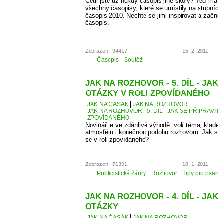
Četli jste už někdy časopis jiné školy? Teď má
všechny časopisy, které se umístily na stupní
časopis 2010. Nechte se jimi inspirovat a začn
časopis.
Zobrazení: 94417
15. 2. 2011
Časopis
Soutěž
JAK NA ROZHOVOR - 5. DÍL - JA
OTÁZKY V ROLI ZPOVÍDANÉHO
JAK NA ČASÁK
JAK NA ROZHOVOR
JAK NA ROZHOVOR - 5. DÍL - JAK SE PŘIPRAVI
ZPOVÍDANÉHO
Novinář je ve zdánlivé výhodě: volí téma, kla
atmosféru i konečnou podobu rozhovoru. Jak se 
se v roli zpovídaného?
Zobrazení: 71391
18. 1. 2011
Publicistické žánry
Rozhovor
Tipy pro psan
JAK NA ROZHOVOR - 4. DÍL - JAK
OTÁZKY
JAK NA ČASÁK
JAK NA ROZHOVOR