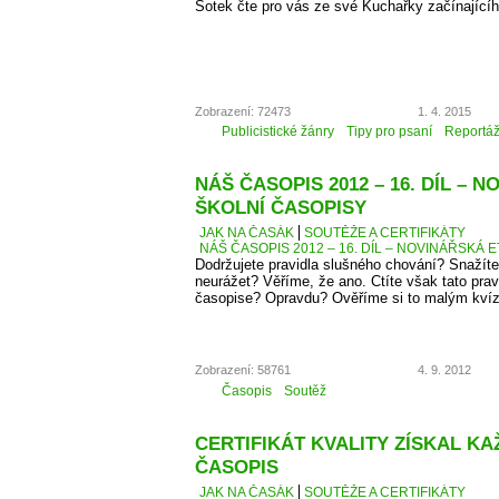
Šotek čte pro vás ze své Kuchařky začínající
Zobrazení: 72473
1. 4. 2015
Publicistické žánry
Tipy pro psaní
Reportá
NÁŠ ČASOPIS 2012 – 16. DÍL – 
ŠKOLNÍ ČASOPISY
JAK NA ČASÁK
SOUTĚŽE A CERTIFIKÁTY
NÁŠ ČASOPIS 2012 – 16. DÍL – NOVINÁŘSKÁ E
Dodržujete pravidla slušného chování? Snažíte
neurážet? Věříme, že ano. Ctíte však tato pra
časopise? Opravdu? Ověříme si to malým kví
Zobrazení: 58761
4. 9. 2012
Časopis
Soutěž
CERTIFIKÁT KVALITY ZÍSKAL K
ČASOPIS
JAK NA ČASÁK
SOUTĚŽE A CERTIFIKÁTY