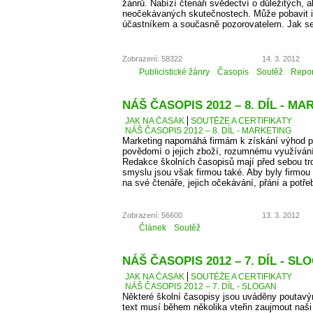
žánrů. Nabízí čtenáři svědectví o důležitých, a
neočekávaných skutečnostech. Může pobavit i p
účastníkem a současně pozorovatelem. Jak se
Zobrazení: 58322
14. 3. 2012
Publicistické žánry
Časopis
Soutěž
Repor
NÁŠ ČASOPIS 2012 – 8. DÍL - M
JAK NA ČASÁK
SOUTĚŽE A CERTIFIKÁTY
NÁŠ ČASOPIS 2012 – 8. DÍL - MARKETING
Marketing napomáhá firmám k získání výhod př
povědomí o jejich zboží, rozumnému využíván
Redakce školních časopisů mají před sebou troc
smyslu jsou však firmou také. Aby byly firmou
na své čtenáře, jejich očekávání, přání a potře
Zobrazení: 56600
13. 3. 2012
Článek
Soutěž
NÁŠ ČASOPIS 2012 – 7. DÍL - SL
JAK NA ČASÁK
SOUTĚŽE A CERTIFIKÁTY
NÁŠ ČASOPIS 2012 – 7. DÍL - SLOGAN
Některé školní časopisy jsou uváděny poutavý
text musí během několika vteřin zaujmout naši 