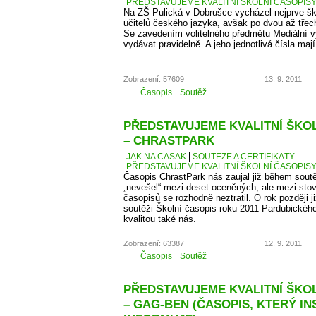
PŘEDSTAVUJEME KVALITNÍ ŠKOLNÍ ČASOPISY –
Na ZŠ Pulická v Dobrušce vycházel nejprve š
učitelů českého jazyka, avšak po dvou až třech 
Se zavedením volitelného předmětu Mediální v
vydávat pravidelně. A jeho jednotlivá čísla maj
Zobrazení: 57609
13. 9. 2011
Časopis
Soutěž
PŘEDSTAVUJEME KVALITNÍ ŠKOLN
– CHRASTPARK
JAK NA ČASÁK
SOUTĚŽE A CERTIFIKÁTY
PŘEDSTAVUJEME KVALITNÍ ŠKOLNÍ ČASOPISY 
Časopis ChrastPark nás zaujal již během sout
„nevešel“ mezi deset oceněných, ale mezi sto
časopisů se rozhodně neztratil. O rok později j
soutěži Školní časopis roku 2011 Pardubického 
kvalitou také nás.
Zobrazení: 63387
12. 9. 2011
Časopis
Soutěž
PŘEDSTAVUJEME KVALITNÍ ŠKOLN
– GAG-BEN (ČASOPIS, KTERÝ IN