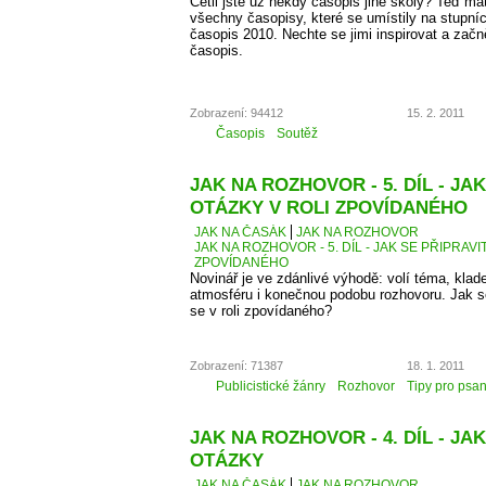
Četli jste už někdy časopis jiné školy? Teď má
všechny časopisy, které se umístily na stupní
časopis 2010. Nechte se jimi inspirovat a začn
časopis.
Zobrazení: 94412
15. 2. 2011
Časopis
Soutěž
JAK NA ROZHOVOR - 5. DÍL - JA
OTÁZKY V ROLI ZPOVÍDANÉHO
JAK NA ČASÁK
JAK NA ROZHOVOR
JAK NA ROZHOVOR - 5. DÍL - JAK SE PŘIPRAVI
ZPOVÍDANÉHO
Novinář je ve zdánlivé výhodě: volí téma, kla
atmosféru i konečnou podobu rozhovoru. Jak se 
se v roli zpovídaného?
Zobrazení: 71387
18. 1. 2011
Publicistické žánry
Rozhovor
Tipy pro psan
JAK NA ROZHOVOR - 4. DÍL - JAK
OTÁZKY
JAK NA ČASÁK
JAK NA ROZHOVOR