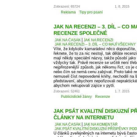
Zobrazení: 65724
1. 8. 2015
Reklama
Tipy pro psaní
JAK NA RECENZI – 3. DÍL – CO 
RECENZE SPOLEČNÉ
JAK NA ČASÁK
JAK NA RECENZI
JAK NA RECENZI – 3. DÍL – CO MAJÍ VŠECH
Víte, že kdykoliv kamarádovi něco doporučíte,
řeknete, že to za nic nestojí, tak děláte recen
mají někdy speciální názvy, takže působí jako
vždycky tak. Právě recenze se určitě není tře
nejpřirozenější způsob, jak někomu říct, co je
nebo čím se nemá cenu zabývat. Proto také 
nemuseli číst nepovedené knihy, nechodili na š
představení, abychom nepořizovali nepraktické
abychom nekupovali zajíce v pytli.
Zobrazení: 52461
1. 7. 2015
Publicistické žánry
Recenze
JAK PSÁT KVALITNÍ DISKUZNÍ P
ČLÁNKY NA INTERNETU
JAK NA ČASÁK
JAK NA KOMENTÁŘ
JAK PSÁT KVALITNÍ DISKUZNÍ PŘÍSPĚVKY PO
U článků zveřejněných na internetu bývá čas