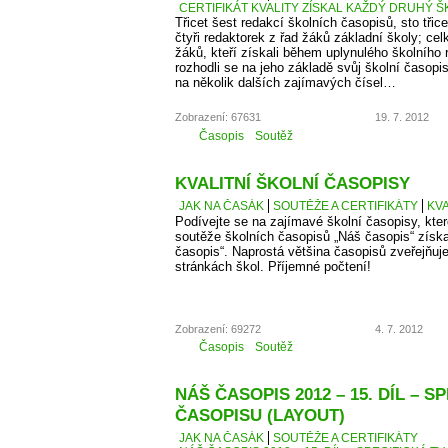
CERTIFIKÁT KVALITY ZÍSKAL KAŽDÝ DRUHÝ Š
Třicet šest redakcí školních časopisů, sto třice
čtyři redaktorek z řad žáků základní školy; cel
žáků, kteří získali během uplynulého školního
rozhodli se na jeho základě svůj školní časopi
na několik dalších zajímavých čísel…
Zobrazení: 67631
19. 7. 2012
Časopis
Soutěž
KVALITNÍ ŠKOLNÍ ČASOPISY
JAK NA ČASÁK
SOUTĚŽE A CERTIFIKÁTY
KVA
Podívejte se na zajímavé školní časopisy, kter
soutěže školních časopisů „Náš časopis“ získaly
časopis“. Naprostá většina časopisů zveřejňuje
stránkách škol. Příjemné počtení!
Zobrazení: 69272
4. 7. 2012
Časopis
Soutěž
NÁŠ ČASOPIS 2012 – 15. DÍL – S
ČASOPISU (LAYOUT)
JAK NA ČASÁK
SOUTĚŽE A CERTIFIKÁTY