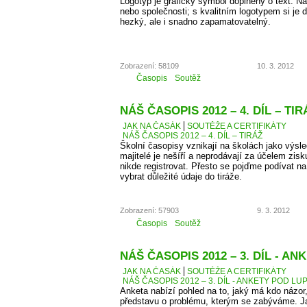
Logotyp je grafický symbol doplněný o text. 
nebo společnosti; s kvalitním logotypem si je d
hezký, ale i snadno zapamatovatelný.
Zobrazení: 58109
10. 3. 2012
Časopis
Soutěž
NÁŠ ČASOPIS 2012 – 4. DÍL – TIR
JAK NA ČASÁK
SOUTĚŽE A CERTIFIKÁTY
NÁŠ ČASOPIS 2012 – 4. DÍL – TIRÁŽ
Školní časopisy vznikají na školách jako výsle
majitelé je nešíří a neprodávají za účelem zis
nikde registrovat. Přesto se pojďme podívat 
vybrat důležité údaje do tiráže.
Zobrazení: 57903
9. 3. 2012
Časopis
Soutěž
NÁŠ ČASOPIS 2012 – 3. DÍL - A
JAK NA ČASÁK
SOUTĚŽE A CERTIFIKÁTY
NÁŠ ČASOPIS 2012 – 3. DÍL - ANKETY POD LU
Anketa nabízí pohled na to, jaký má kdo názor
představu o problému, kterým se zabýváme. J