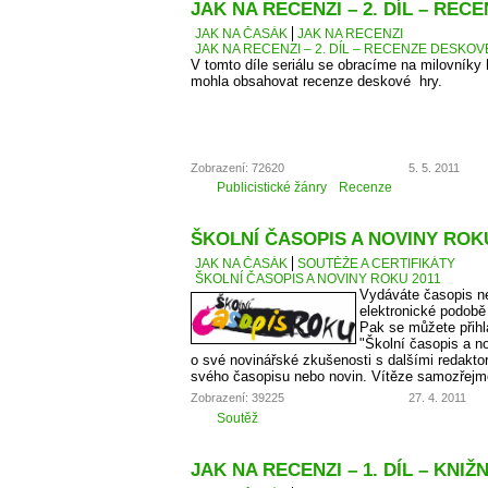
JAK NA RECENZI – 2. DÍL – RE
JAK NA ČASÁK
JAK NA RECENZI
JAK NA RECENZI – 2. DÍL – RECENZE DESKO
V tomto díle seriálu se obracíme na milovníky
mohla obsahovat recenze deskové hry.
Zobrazení: 72620
5. 5. 2011
Publicistické žánry
Recenze
ŠKOLNÍ ČASOPIS A NOVINY ROKU
JAK NA ČASÁK
SOUTĚŽE A CERTIFIKÁTY
ŠKOLNÍ ČASOPIS A NOVINY ROKU 2011
Vydáváte časopis ne
elektronické podobě
Pak se můžete přihl
"Školní časopis a no
o své novinářské zkušenosti s dalšími redaktory
svého časopisu nebo novin. Vítěze samozřejm
Zobrazení: 39225
27. 4. 2011
Soutěž
JAK NA RECENZI – 1. DÍL – KNIŽ