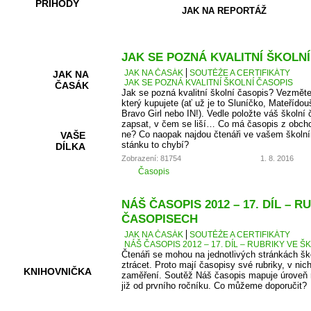
PŘÍHODY
JAK NA REPORTÁŽ
JAK SE POZNÁ KVALITNÍ ŠKOLN
JAK NA ČASÁK
SOUTĚŽE A CERTIFIKÁTY
JAK NA
JAK SE POZNÁ KVALITNÍ ŠKOLNÍ ČASOPIS
ČASÁK
Jak se pozná kvalitní školní časopis? Vezměte
který kupujete (ať už je to Sluníčko, Mateřídou
Bravo Girl nebo IN!). Vedle položte váš školní 
zapsat, v čem se liší… Co má časopis z obcho
ne? Co naopak najdou čtenáři ve vašem školní
VAŠE
stánku to chybí?
DÍLKA
Zobrazení: 81754
1. 8. 2016
Časopis
HRY A
NÁŠ ČASOPIS 2012 – 17. DÍL – 
KVÍZY
ČASOPISECH
JAK NA ČASÁK
SOUTĚŽE A CERTIFIKÁTY
NÁŠ ČASOPIS 2012 – 17. DÍL – RUBRIKY VE
Čtenáři se mohou na jednotlivých stránkách š
ztrácet. Proto mají časopisy své rubriky, v nic
KNIHOVNIČKA
zaměření. Soutěž Náš časopis mapuje úroveň r
již od prvního ročníku. Co můžeme doporučit?