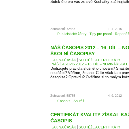
Šotek čte pro vás ze své Kuchařky začínající
Zobrazení: 72457
1. 4. 2015
Publicistické žánry
Tipy pro psaní
Reportá
NÁŠ ČASOPIS 2012 – 16. DÍL – 
ŠKOLNÍ ČASOPISY
JAK NA ČASÁK
SOUTĚŽE A CERTIFIKÁTY
NÁŠ ČASOPIS 2012 – 16. DÍL – NOVINÁŘSKÁ E
Dodržujete pravidla slušného chování? Snažíte
neurážet? Věříme, že ano. Ctíte však tato pra
časopise? Opravdu? Ověříme si to malým kví
Zobrazení: 58755
4. 9. 2012
Časopis
Soutěž
CERTIFIKÁT KVALITY ZÍSKAL K
ČASOPIS
JAK NA ČASÁK
SOUTĚŽE A CERTIFIKÁTY