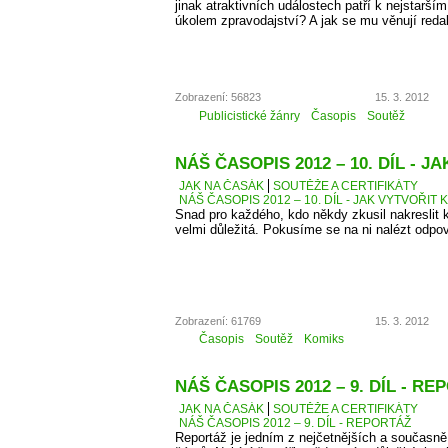
jinak atraktivních událostech patří k nejstarší
úkolem zpravodajství? A jak se mu věnují reda
Zobrazení: 56823
15. 3. 2012
Publicistické žánry
Časopis
Soutěž
NÁŠ ČASOPIS 2012 – 10. DÍL - 
JAK NA ČASÁK
SOUTĚŽE A CERTIFIKÁTY
NÁŠ ČASOPIS 2012 – 10. DÍL - JAK VYTVOŘIT 
Snad pro každého, kdo někdy zkusil nakreslit k
velmi důležitá. Pokusíme se na ni nalézt odpo
Zobrazení: 61769
15. 3. 2012
Časopis
Soutěž
Komiks
NÁŠ ČASOPIS 2012 – 9. DÍL - R
JAK NA ČASÁK
SOUTĚŽE A CERTIFIKÁTY
NÁŠ ČASOPIS 2012 – 9. DÍL - REPORTÁŽ
Reportáž je jedním z nejčetnějších a současně