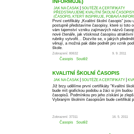
INFORMUJE)
JAK NA ČASÁK
SOUTĚŽE A CERTIFIKÁTY
PŘEDSTAVUJEME KVALITNÍ ŠKOLNÍ ČASOPISY –
(ČASOPIS, KTERÝ INSPIRUJE, POBAVÍ A INFO
První certifikáty „Kvalitní školní časopis“ jso
postupně představíme časopisy, které si toto 
vám tajemství vzniku zajímavých názvů časopis
nové čtenáře, jak vtisknout časopisu atraktivn
rubriky vytvořit... Dozvíte se, v jakých předm
věnují, a možná pak dáte podnět pro vznik po
škole.
Zobrazení: 80632
9. 9. 2011
Časopis
Soutěž
KVALITNÍ ŠKOLNÍ ČASOPIS
JAK NA ČASÁK
SOUTĚŽE A CERTIFIKÁTY
KVA
Již brzy udělíme první certifikáty "Kvalitní škol
bude mít grafickou podobu a žáci si jím budou
časopisů. Podmínkou pro jeho získání je zlepš
Vybraným školním časopisům bude certifikát p
Zobrazení: 37311
16. 5. 2011
Časopis
Soutěž