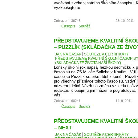
vydávání svého vlastního školního časopisu. K
vyzkoušejte to.
Zobrazení: 36746
28. 10. 2011
Časopis
Soutěž
PŘEDSTAVUJEME KVALITNÍ ŠKOLN
– PUZZLÍK (SKLÁDAČKA ZE ŽIVO
JAK NA ČASÁK
SOUTĚŽE A CERTIFIKÁTY
PŘEDSTAVUJEME KVALITNÍ ŠKOLNÍ ČASOPISY –
(SKLÁDAČKA ZE ŽIVOTA NAŠÍ ŠKOLY)
Loňský školní rok napsal hezkou sedmičku k p
časopisu na ZŠ Miloše Šolleho v Kouřimi. V ří
časopisu Puzzlík se píše: Idefix končí, Puzzl
pro všechny příznivce tohoto časopisu, vždyť j
názvem Idefix! Návrh na změnu vzhledu i názv
redakce. K obojímu jim můžeme pogratulovat. 
vás.
Zobrazení: 60241
14. 9. 2011
Časopis
Soutěž
PŘEDSTAVUJEME KVALITNÍ ŠKOLN
– NEXT
JAK NA ČASÁK
SOUTĚŽE A CERTIFIKÁTY