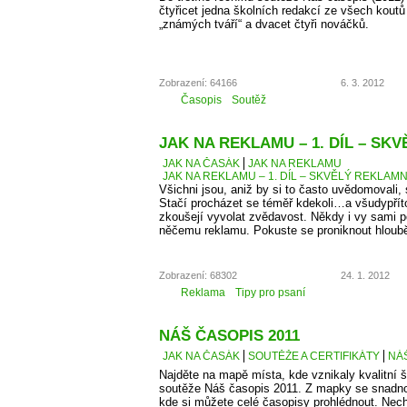
čtyřicet jedna školních redakcí ze všech kout
„známých tváří“ a dvacet čtyři nováčků.
Zobrazení: 64166
6. 3. 2012
Časopis
Soutěž
JAK NA REKLAMU – 1. DÍL – SK
JAK NA ČASÁK
JAK NA REKLAMU
JAK NA REKLAMU – 1. DÍL – SKVĚLÝ REKLAMN
Všichni jsou, aniž by si to často uvědomovali,
Stačí procházet se téměř kdekoli…a všudypří
zkoušejí vyvolat zvědavost. Někdy i vy sami 
něčemu reklamu. Pokuste se proniknout hlouběj
Zobrazení: 68302
24. 1. 2012
Reklama
Tipy pro psaní
NÁŠ ČASOPIS 2011
JAK NA ČASÁK
SOUTĚŽE A CERTIFIKÁTY
NÁŠ
Najděte na mapě místa, kde vznikaly kvalitní š
soutěže Náš časopis 2011. Z mapky se snadno
kde si můžete celé časopisy prohlédnout. Necht