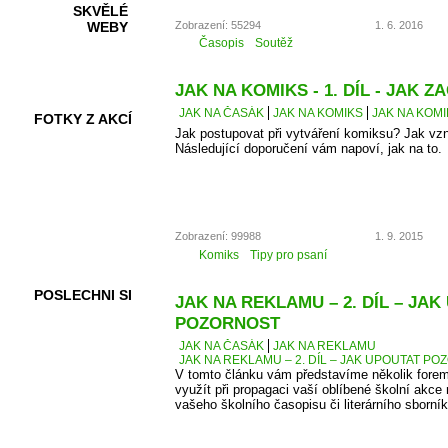
SKVĚLÉ
Zobrazení: 55294
1. 6. 2016
WEBY
Časopis
Soutěž
JAK NA KOMIKS - 1. DÍL - JAK ZA
JAK NA ČASÁK
JAK NA KOMIKS
JAK NA KOMIK
FOTKY Z AKCÍ
Jak postupovat při vytváření komiksu? Jak vz
Následující doporučení vám napoví, jak na to.
VIDEA
Zobrazení: 99988
1. 9. 2015
Komiks
Tipy pro psaní
POSLECHNI SI
JAK NA REKLAMU – 2. DÍL – JA
POZORNOST
JAK NA ČASÁK
JAK NA REKLAMU
JAK NA REKLAMU – 2. DÍL – JAK UPOUTAT P
V tomto článku vám představíme několik forem
využít při propagaci vaší oblíbené školní akce 
vašeho školního časopisu či literárního sborník