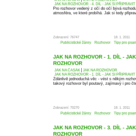
JAK NA ROZHOVOR - 4. DÍL - JAK SI PŘIPRAVI
Pro rozhovor vedený z očí do očí bývá rozhodu
atmosféra, ve které probíhá. Jak si tedy připra
Zobrazení: 76747
18. 1. 2011
Publicistické žánry
Rozhovor
Tipy pro psan
JAK NA ROZHOVOR - 1. DÍL - JAK
ROZHOVOR
JAK NA ČASÁK
JAK NA ROZHOVOR
JAK NA ROZHOVOR - 1. DÍL - JAK SI PŘIPRAV
Zdánlivě jednoduchá věc - vést s někým rozhovo
takový rozhovor byl poutavý, zajímavý i pro čt
Zobrazení: 70270
18. 1. 2011
Publicistické žánry
Rozhovor
Tipy pro psan
JAK NA ROZHOVOR - 3. DÍL - J
ROZHOVOR