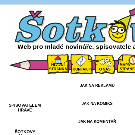
Web pro mladé novináře, spisovatele 
HLAVNÍ
MAPA
STRÁNKA
STRÁNE
KONTAKTY
O NÁS
JAK NA REKLAMU
AKCE A
SOUTĚŽE
JAK NA KOMIKS
SPISOVATELEM
HRAVĚ
JAK NA KOMENTÁŘ
ŠOTKOVY