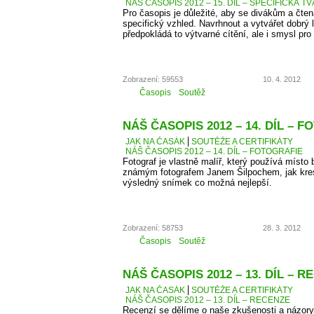
NÁŠ ČASOPIS 2012 – 15. DÍL – SPECIFICKÁ T
Pro časopis je důležité, aby se divákům a čten
specifický vzhled. Navrhnout a vytvářet dobrý 
předpokládá to výtvarné cítění, ale i smysl pro 
Zobrazení: 59553
10. 4. 2012
Časopis
Soutěž
NÁŠ ČASOPIS 2012 – 14. DÍL – 
JAK NA ČASÁK
SOUTĚŽE A CERTIFIKÁTY
NÁŠ ČASOPIS 2012 – 14. DÍL – FOTOGRAFIE
Fotograf je vlastně malíř, který používá místo 
známým fotografem Janem Šilpochem, jak kresl
výsledný snímek co možná nejlepší.
Zobrazení: 58753
28. 3. 2012
Časopis
Soutěž
NÁŠ ČASOPIS 2012 – 13. DÍL – 
JAK NA ČASÁK
SOUTĚŽE A CERTIFIKÁTY
NÁŠ ČASOPIS 2012 – 13. DÍL – RECENZE
Recenzí se dělíme o naše zkušenosti a názory