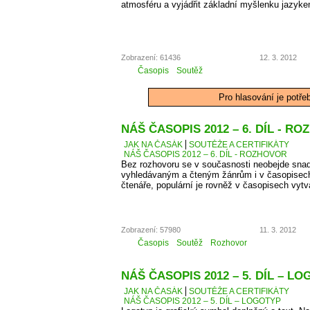
atmosféru a vyjádřit základní myšlenku jazyke
Zobrazení: 61436
12. 3. 2012
Časopis
Soutěž
Pro hlasování je potře
NÁŠ ČASOPIS 2012 – 6. DÍL - R
JAK NA ČASÁK
SOUTĚŽE A CERTIFIKÁTY
NÁŠ ČASOPIS 2012 – 6. DÍL - ROZHOVOR
Bez rozhovoru se v současnosti neobejde snad
vyhledávaným a čteným žánrům i v časopisec
čtenáře, populární je rovněž v časopisech vyt
Zobrazení: 57980
11. 3. 2012
Časopis
Soutěž
Rozhovor
NÁŠ ČASOPIS 2012 – 5. DÍL – L
JAK NA ČASÁK
SOUTĚŽE A CERTIFIKÁTY
NÁŠ ČASOPIS 2012 – 5. DÍL – LOGOTYP