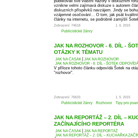
publikovali své vlastní názory v diskuzním fó
vznikne velmi zajímavá diskuze s autorem člá
diskuzních příspěvků navzájem. Jindy se bohu
vzájemné osočování… O tom, jak psát kvalitní
články na internetu, se podrobně zamýšlí Šote
Zobrazení: 74618
1. 6. 2015
Publicistické žánry
JAK NA ROZHOVOR - 6. DÍL - Š
OTÁZKY K TÉMATU
JAK NA ČASÁK
JAK NA ROZHOVOR
JAK NA ROZHOVOR - 6. DÍL - ŠOTEK ODPOVÍD
V příloze tohoto článku odpovídá Šotek na otáz
"rozhovor".
Zobrazení: 76633
1. 5. 2015
Publicistické žánry
Rozhovor
Tipy pro psan
JAK NA REPORTÁŽ – 2. DÍL – K
ZAČÍNAJÍCÍHO REPORTÉRA
JAK NA ČASÁK
JAK NA REPORTÁŽ
JAK NA REPORTÁŽ – 2. DÍL – KUCHAŘKA ZAČ