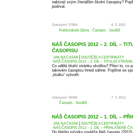
nabízejí svým čtenářům školní časopisy? Pojď
podívat.
Zobrazení: 57864
8. 3. 2012
Publicistické žánry
Časopis
Soutěž
NÁŠ ČASOPIS 2012 – 2. DÍL – TI
ČASOPISU
JAK NA ČASÁK
SOUTĚŽE A CERTIFIKÁTY
NÁŠ ČASOPIS 2012 – 2. DÍL – TITULNÍ STRÁN
Co udělá titulní stránku skvělou? Přeci to, co
takovém časopisu ihned sáhne. Pojďme se spo
„titulku“ vytvořit.
Zobrazení: 56466
7. 3. 2012
Časopis
Soutěž
NÁŠ ČASOPIS 2012 – 1. DÍL – P
JAK NA ČASÁK
SOUTĚŽE A CERTIFIKÁTY
NÁŠ ČASOPIS 2012 – 1. DÍL – PŘIHLÁŠENÉ Č
Do třetího ročníku soutěže Náš časopis (2012) 