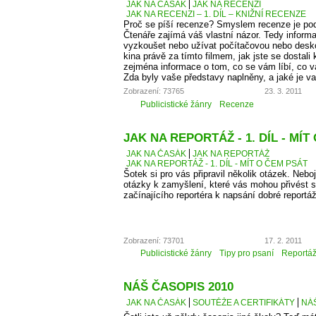
JAK NA ČASÁK
JAK NA RECENZI
JAK NA RECENZI – 1. DÍL – KNIŽNÍ RECENZE
Proč se píší recenze? Smyslem recenze je podě
Čtenáře zajímá váš vlastní názor. Tedy informa
vyzkoušet nebo užívat počítačovou nebo desko
kina právě za tímto filmem, jak jste se dostali 
zejména informace o tom, co se vám líbí, co 
Zda byly vaše představy naplněny, a jaké je v
Zobrazení: 73765
23. 3. 2011
Publicistické žánry
Recenze
JAK NA REPORTÁŽ - 1. DÍL - MÍT
JAK NA ČASÁK
JAK NA REPORTÁŽ
JAK NA REPORTÁŽ - 1. DÍL - MÍT O ČEM PSÁT
Šotek si pro vás připravil několik otázek. Neboj
otázky k zamyšlení, které vás mohou přivést 
začínajícího reportéra k napsání dobré reportá
Zobrazení: 73701
17. 2. 2011
Publicistické žánry
Tipy pro psaní
Reportá
NÁŠ ČASOPIS 2010
JAK NA ČASÁK
SOUTĚŽE A CERTIFIKÁTY
NÁŠ