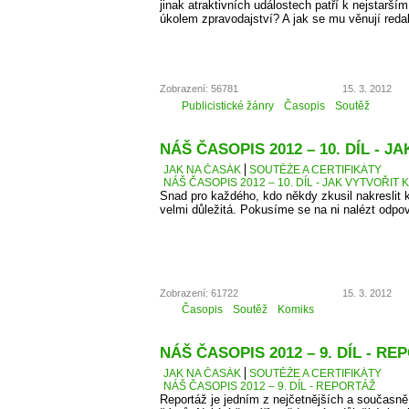
jinak atraktivních událostech patří k nejstarší
úkolem zpravodajství? A jak se mu věnují reda
Zobrazení: 56781
15. 3. 2012
Publicistické žánry
Časopis
Soutěž
NÁŠ ČASOPIS 2012 – 10. DÍL - 
JAK NA ČASÁK
SOUTĚŽE A CERTIFIKÁTY
NÁŠ ČASOPIS 2012 – 10. DÍL - JAK VYTVOŘIT 
Snad pro každého, kdo někdy zkusil nakreslit k
velmi důležitá. Pokusíme se na ni nalézt odpo
Zobrazení: 61722
15. 3. 2012
Časopis
Soutěž
Komiks
NÁŠ ČASOPIS 2012 – 9. DÍL - R
JAK NA ČASÁK
SOUTĚŽE A CERTIFIKÁTY
NÁŠ ČASOPIS 2012 – 9. DÍL - REPORTÁŽ
Reportáž je jedním z nejčetnějších a současně