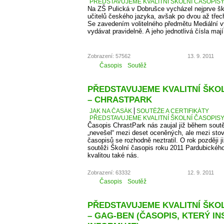
PŘEDSTAVUJEME KVALITNÍ ŠKOLNÍ ČASOPISY –
Na ZŠ Pulická v Dobrušce vycházel nejprve š
učitelů českého jazyka, avšak po dvou až třech 
Se zavedením volitelného předmětu Mediální v
vydávat pravidelně. A jeho jednotlivá čísla maj
Zobrazení: 57562
13. 9. 2011
Časopis
Soutěž
PŘEDSTAVUJEME KVALITNÍ ŠKOLN
– CHRASTPARK
JAK NA ČASÁK
SOUTĚŽE A CERTIFIKÁTY
PŘEDSTAVUJEME KVALITNÍ ŠKOLNÍ ČASOPISY 
Časopis ChrastPark nás zaujal již během sout
„nevešel“ mezi deset oceněných, ale mezi sto
časopisů se rozhodně neztratil. O rok později j
soutěži Školní časopis roku 2011 Pardubického 
kvalitou také nás.
Zobrazení: 63332
12. 9. 2011
Časopis
Soutěž
PŘEDSTAVUJEME KVALITNÍ ŠKOLN
– GAG-BEN (ČASOPIS, KTERÝ IN