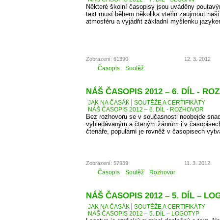
Některé školní časopisy jsou uváděny poutavý
text musí během několika vteřin zaujmout naši 
atmosféru a vyjádřit základní myšlenku jazyke
Zobrazení: 61390
12. 3. 2012
Časopis
Soutěž
NÁŠ ČASOPIS 2012 – 6. DÍL - R
JAK NA ČASÁK
SOUTĚŽE A CERTIFIKÁTY
NÁŠ ČASOPIS 2012 – 6. DÍL - ROZHOVOR
Bez rozhovoru se v současnosti neobejde snad
vyhledávaným a čteným žánrům i v časopisec
čtenáře, populární je rovněž v časopisech vyt
Zobrazení: 57939
11. 3. 2012
Časopis
Soutěž
Rozhovor
NÁŠ ČASOPIS 2012 – 5. DÍL – L
JAK NA ČASÁK
SOUTĚŽE A CERTIFIKÁTY
NÁŠ ČASOPIS 2012 – 5. DÍL – LOGOTYP