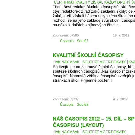
CERTIFIKÁT KVALITY ZÍSKAL KAŽDÝ DRUHÝ Š
Třicet šest redakcí školních časopisů, sto třice
čtyři redaktorek z řad žáků základní školy; cel
žáků, kteří získali během uplynulého školního
rozhodli se na jeho základě svůj školní časopi
na několik dalších zajímavých čísel…
Zobrazení: 67580
19. 7. 2012
Časopis
Soutěž
KVALITNÍ ŠKOLNÍ ČASOPISY
JAK NA ČASÁK
SOUTĚŽE A CERTIFIKÁTY
KVA
Podívejte se na zajímavé školní časopisy, kter
soutěže školních časopisů „Náš časopis“ získaly
časopis“. Naprostá většina časopisů zveřejňuje
stránkách škol. Příjemné počtení!
Zobrazení: 69237
4. 7. 2012
Časopis
Soutěž
NÁŠ ČASOPIS 2012 – 15. DÍL – S
ČASOPISU (LAYOUT)
JAK NA ČASÁK
SOUTĚŽE A CERTIFIKÁTY