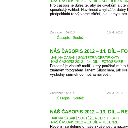
NÁŠ ČASOPIS 2012 – 15. DÍL – SPECIFICKÁ T
Pro časopis je důležité, aby se divákům a čten
specifický vzhled. Navrhnout a vytvářet dobrý 
předpokládá to výtvarné cítění, ale i smysl pro 
Zobrazení: 59513
10. 4. 2012
Časopis
Soutěž
NÁŠ ČASOPIS 2012 – 14. DÍL – 
JAK NA ČASÁK
SOUTĚŽE A CERTIFIKÁTY
NÁŠ ČASOPIS 2012 – 14. DÍL – FOTOGRAFIE
Fotograf je vlastně malíř, který používá místo 
známým fotografem Janem Šilpochem, jak kresl
výsledný snímek co možná nejlepší.
Zobrazení: 58714
28. 3. 2012
Časopis
Soutěž
NÁŠ ČASOPIS 2012 – 13. DÍL – 
JAK NA ČASÁK
SOUTĚŽE A CERTIFIKÁTY
NÁŠ ČASOPIS 2012 – 13. DÍL – RECENZE
Recenzí se dělíme o naše zkušenosti a názory