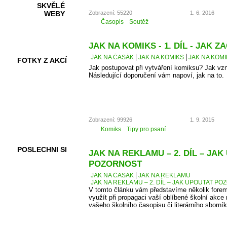
SKVĚLÉ
Zobrazení: 55220
1. 6. 2016
WEBY
Časopis
Soutěž
JAK NA KOMIKS - 1. DÍL - JAK ZA
JAK NA ČASÁK
JAK NA KOMIKS
JAK NA KOMIK
FOTKY Z AKCÍ
Jak postupovat při vytváření komiksu? Jak vz
Následující doporučení vám napoví, jak na to.
VIDEA
Zobrazení: 99926
1. 9. 2015
Komiks
Tipy pro psaní
POSLECHNI SI
JAK NA REKLAMU – 2. DÍL – JA
POZORNOST
JAK NA ČASÁK
JAK NA REKLAMU
JAK NA REKLAMU – 2. DÍL – JAK UPOUTAT P
V tomto článku vám představíme několik forem
využít při propagaci vaší oblíbené školní akce 
vašeho školního časopisu či literárního sborník