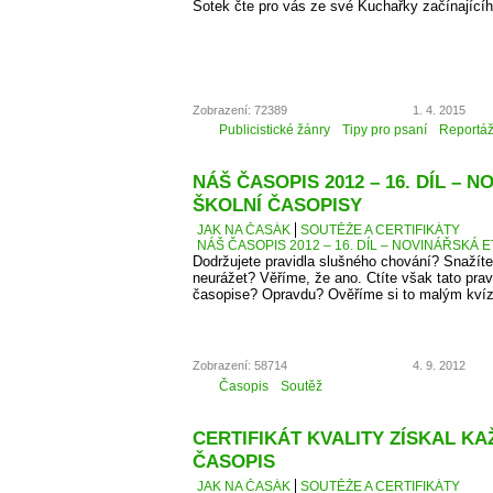
Šotek čte pro vás ze své Kuchařky začínající
Zobrazení: 72389
1. 4. 2015
Publicistické žánry
Tipy pro psaní
Reportá
NÁŠ ČASOPIS 2012 – 16. DÍL – 
ŠKOLNÍ ČASOPISY
JAK NA ČASÁK
SOUTĚŽE A CERTIFIKÁTY
NÁŠ ČASOPIS 2012 – 16. DÍL – NOVINÁŘSKÁ E
Dodržujete pravidla slušného chování? Snažíte
neurážet? Věříme, že ano. Ctíte však tato pra
časopise? Opravdu? Ověříme si to malým kví
Zobrazení: 58714
4. 9. 2012
Časopis
Soutěž
CERTIFIKÁT KVALITY ZÍSKAL K
ČASOPIS
JAK NA ČASÁK
SOUTĚŽE A CERTIFIKÁTY