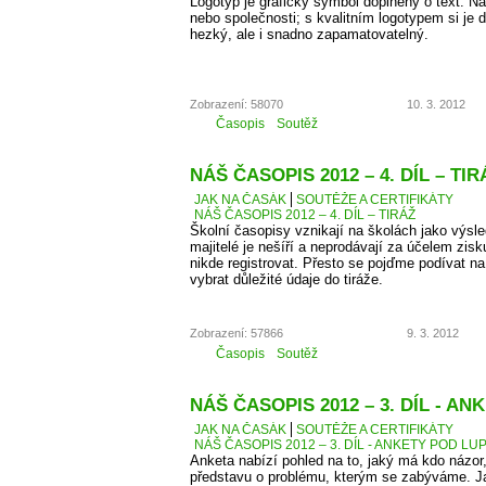
Logotyp je grafický symbol doplněný o text. 
nebo společnosti; s kvalitním logotypem si je d
hezký, ale i snadno zapamatovatelný.
Zobrazení: 58070
10. 3. 2012
Časopis
Soutěž
NÁŠ ČASOPIS 2012 – 4. DÍL – TIR
JAK NA ČASÁK
SOUTĚŽE A CERTIFIKÁTY
NÁŠ ČASOPIS 2012 – 4. DÍL – TIRÁŽ
Školní časopisy vznikají na školách jako výsle
majitelé je nešíří a neprodávají za účelem zis
nikde registrovat. Přesto se pojďme podívat 
vybrat důležité údaje do tiráže.
Zobrazení: 57866
9. 3. 2012
Časopis
Soutěž
NÁŠ ČASOPIS 2012 – 3. DÍL - A
JAK NA ČASÁK
SOUTĚŽE A CERTIFIKÁTY
NÁŠ ČASOPIS 2012 – 3. DÍL - ANKETY POD LU
Anketa nabízí pohled na to, jaký má kdo názor
představu o problému, kterým se zabýváme. J