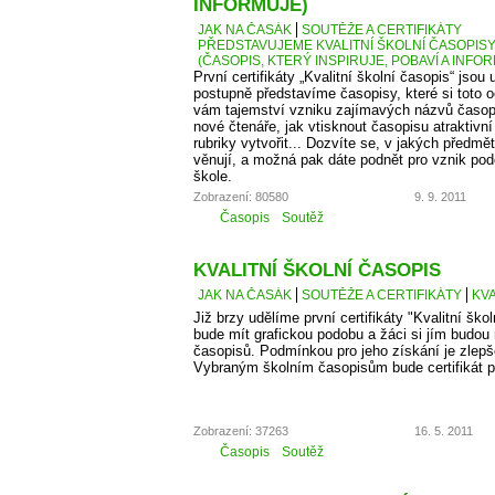
INFORMUJE)
JAK NA ČASÁK
SOUTĚŽE A CERTIFIKÁTY
PŘEDSTAVUJEME KVALITNÍ ŠKOLNÍ ČASOPISY –
(ČASOPIS, KTERÝ INSPIRUJE, POBAVÍ A INFO
První certifikáty „Kvalitní školní časopis“ jso
postupně představíme časopisy, které si toto 
vám tajemství vzniku zajímavých názvů časopis
nové čtenáře, jak vtisknout časopisu atraktivn
rubriky vytvořit... Dozvíte se, v jakých předm
věnují, a možná pak dáte podnět pro vznik po
škole.
Zobrazení: 80580
9. 9. 2011
Časopis
Soutěž
KVALITNÍ ŠKOLNÍ ČASOPIS
JAK NA ČASÁK
SOUTĚŽE A CERTIFIKÁTY
KVA
Již brzy udělíme první certifikáty "Kvalitní škol
bude mít grafickou podobu a žáci si jím budou
časopisů. Podmínkou pro jeho získání je zlepš
Vybraným školním časopisům bude certifikát p
Zobrazení: 37263
16. 5. 2011
Časopis
Soutěž