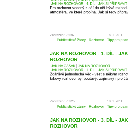
JAK NA ROZHOVOR - 4. DÍL - JAK SI PŘIPRAVI
Pro rozhovor vedený z očí do očí bývá rozhodu
atmosféra, ve které probíhá. Jak si tedy připra
Zobrazení: 76697
18. 1. 2011
Publicistické žánry
Rozhovor
Tipy pro psan
JAK NA ROZHOVOR - 1. DÍL - JAK
ROZHOVOR
JAK NA ČASÁK
JAK NA ROZHOVOR
JAK NA ROZHOVOR - 1. DÍL - JAK SI PŘIPRAV
Zdánlivě jednoduchá věc - vést s někým rozhovo
takový rozhovor byl poutavý, zajímavý i pro čt
Zobrazení: 70225
18. 1. 2011
Publicistické žánry
Rozhovor
Tipy pro psan
JAK NA ROZHOVOR - 3. DÍL - J
ROZHOVOR