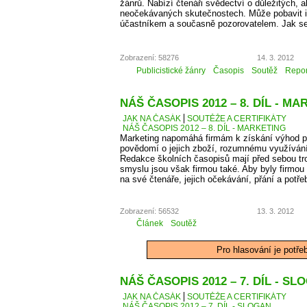
žánrů. Nabízí čtenáři svědectví o důležitých, a
neočekávaných skutečnostech. Může pobavit i p
účastníkem a současně pozorovatelem. Jak se
Zobrazení: 58276
14. 3. 2012
Publicistické žánry
Časopis
Soutěž
Repor
NÁŠ ČASOPIS 2012 – 8. DÍL - M
JAK NA ČASÁK
SOUTĚŽE A CERTIFIKÁTY
NÁŠ ČASOPIS 2012 – 8. DÍL - MARKETING
Marketing napomáhá firmám k získání výhod př
povědomí o jejich zboží, rozumnému využíván
Redakce školních časopisů mají před sebou troc
smyslu jsou však firmou také. Aby byly firmou
na své čtenáře, jejich očekávání, přání a potře
Zobrazení: 56532
13. 3. 2012
Článek
Soutěž
Pro hlasování je potře
NÁŠ ČASOPIS 2012 – 7. DÍL - SL
JAK NA ČASÁK
SOUTĚŽE A CERTIFIKÁTY
NÁŠ ČASOPIS 2012 – 7. DÍL - SLOGAN