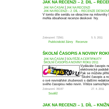
JAK NA RECENZI – 2. DÍL – RE
JAK NA ČASÁK
JAK NA RECENZI
JAK NA RECENZI – 2. DÍL – RECENZE DESKO
V tomto díle seriálu se obracíme na milovníky
mohla obsahovat recenze deskové hry.
Zobrazení: 72561
5. 5. 2011
Publicistické žánry
Recenze
ŠKOLNÍ ČASOPIS A NOVINY ROKU
JAK NA ČASÁK
SOUTĚŽE A CERTIFIKÁTY
ŠKOLNÍ ČASOPIS A NOVINY ROKU 2011
Vydáváte časopis ne
elektronické podobě
Pak se můžete přihl
"Školní časopis a no
o své novinářské zkušenosti s dalšími redaktory
svého časopisu nebo novin. Vítěze samozřejm
Zobrazení: 39197
27. 4. 2011
Soutěž
JAK NA RECENZI – 1. DÍL – KNIŽ