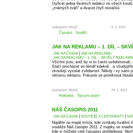
čtyřicet jedna školních redakcí ze všech kout
„známých tváří“ a dvacet čtyři nováčků.
Zobrazení: 64116
6. 3. 2012
Časopis
Soutěž
JAK NA REKLAMU – 1. DÍL – SK
JAK NA ČASÁK
JAK NA REKLAMU
JAK NA REKLAMU – 1. DÍL – SKVĚLÝ REKLAMN
Všichni jsou, aniž by si to často uvědomovali,
Stačí procházet se téměř kdekoli…a všudypří
zkoušejí vyvolat zvědavost. Někdy i vy sami 
něčemu reklamu. Pokuste se proniknout hlouběj
Zobrazení: 68242
24. 1. 2012
Reklama
Tipy pro psaní
NÁŠ ČASOPIS 2011
JAK NA ČASÁK
SOUTĚŽE A CERTIFIKÁTY
NÁŠ
Najděte na mapě místa, kde vznikaly kvalitní š
soutěže Náš časopis 2011. Z mapky se snadno
kde si můžete celé časopisy prohlédnout. Necht