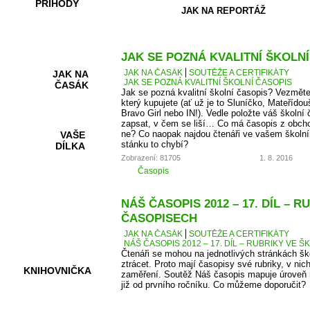
PŘÍHODY
JAK NA REPORTÁŽ
JAK SE POZNÁ KVALITNÍ ŠKOLN
JAK NA ČASÁK
SOUTĚŽE A CERTIFIKÁTY
JAK NA
JAK SE POZNÁ KVALITNÍ ŠKOLNÍ ČASOPIS
ČASÁK
Jak se pozná kvalitní školní časopis? Vezměte
který kupujete (ať už je to Sluníčko, Mateřídou
Bravo Girl nebo IN!). Vedle položte váš školní 
zapsat, v čem se liší… Co má časopis z obcho
ne? Co naopak najdou čtenáři ve vašem školní
VAŠE
stánku to chybí?
DÍLKA
Zobrazení: 81705
1. 8. 2016
Časopis
HRY A
NÁŠ ČASOPIS 2012 – 17. DÍL – 
KVÍZY
ČASOPISECH
JAK NA ČASÁK
SOUTĚŽE A CERTIFIKÁTY
NÁŠ ČASOPIS 2012 – 17. DÍL – RUBRIKY VE
Čtenáři se mohou na jednotlivých stránkách š
ztrácet. Proto mají časopisy své rubriky, v nic
KNIHOVNIČKA
zaměření. Soutěž Náš časopis mapuje úroveň r
již od prvního ročníku. Co můžeme doporučit?