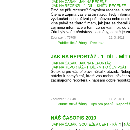
JAK NA ČASÁK
JAK NA RECENZI
JAK NA RECENZI – 1. DÍL – KNIŽNÍ RECENZE
Proč se píší recenze? Smyslem recenze je podě
Čtenáře zajímá váš vlastní názor. Tedy informa
vyzkoušet nebo užívat počítačovou nebo desko
kina právě za tímto filmem, jak jste se dostali 
zejména informace o tom, co se vám líbí, co 
Zda byly vaše představy naplněny, a jaké je v
Zobrazení: 73708
23. 3. 2011
Publicistické žánry
Recenze
JAK NA REPORTÁŽ - 1. DÍL - MÍT
JAK NA ČASÁK
JAK NA REPORTÁŽ
JAK NA REPORTÁŽ - 1. DÍL - MÍT O ČEM PSÁT
Šotek si pro vás připravil několik otázek. Neboj
otázky k zamyšlení, které vás mohou přivést 
začínajícího reportéra k napsání dobré reportá
Zobrazení: 73648
17. 2. 2011
Publicistické žánry
Tipy pro psaní
Reportá
NÁŠ ČASOPIS 2010
JAK NA ČASÁK
SOUTĚŽE A CERTIFIKÁTY
NÁŠ