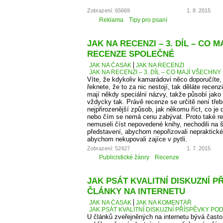
Zobrazení: 65669
1. 8. 2015
Reklama
Tipy pro psaní
JAK NA RECENZI – 3. DÍL – CO 
RECENZE SPOLEČNÉ
JAK NA ČASÁK
JAK NA RECENZI
JAK NA RECENZI – 3. DÍL – CO MAJÍ VŠECH
Víte, že kdykoliv kamarádovi něco doporučíte,
řeknete, že to za nic nestojí, tak děláte recen
mají někdy speciální názvy, takže působí jako
vždycky tak. Právě recenze se určitě není tře
nejpřirozenější způsob, jak někomu říct, co je
nebo čím se nemá cenu zabývat. Proto také 
nemuseli číst nepovedené knihy, nechodili na š
představení, abychom nepořizovali nepraktické
abychom nekupovali zajíce v pytli.
Zobrazení: 52427
1. 7. 2015
Publicistické žánry
Recenze
JAK PSÁT KVALITNÍ DISKUZNÍ P
ČLÁNKY NA INTERNETU
JAK NA ČASÁK
JAK NA KOMENTÁŘ
JAK PSÁT KVALITNÍ DISKUZNÍ PŘÍSPĚVKY PO
U článků zveřejněných na internetu bývá čas