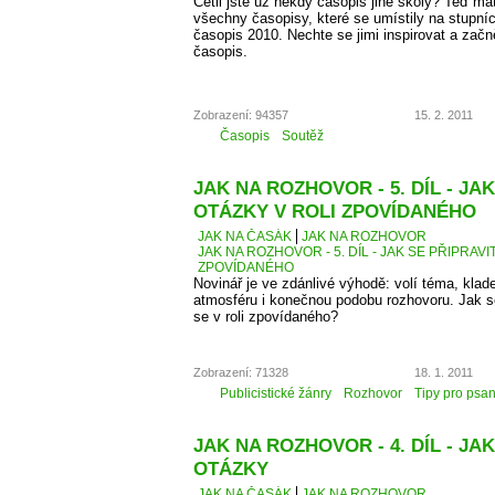
Četli jste už někdy časopis jiné školy? Teď má
všechny časopisy, které se umístily na stupní
časopis 2010. Nechte se jimi inspirovat a začn
časopis.
Zobrazení: 94357
15. 2. 2011
Časopis
Soutěž
JAK NA ROZHOVOR - 5. DÍL - JA
OTÁZKY V ROLI ZPOVÍDANÉHO
JAK NA ČASÁK
JAK NA ROZHOVOR
JAK NA ROZHOVOR - 5. DÍL - JAK SE PŘIPRAVI
ZPOVÍDANÉHO
Novinář je ve zdánlivé výhodě: volí téma, kla
atmosféru i konečnou podobu rozhovoru. Jak se 
se v roli zpovídaného?
Zobrazení: 71328
18. 1. 2011
Publicistické žánry
Rozhovor
Tipy pro psan
JAK NA ROZHOVOR - 4. DÍL - JAK
OTÁZKY
JAK NA ČASÁK
JAK NA ROZHOVOR