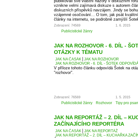
publikovali své vlastní názory v diskuzním fó
vznikne velmi zajímavá diskuze s autorem člá
diskuzních příspěvků navzájem. Jindy se bohu
vzájemné osočování… O tom, jak psát kvalitní
články na internetu, se podrobně zamýšlí Šote
Zobrazení: 74569
1. 6. 2015
Publicistické žánry
JAK NA ROZHOVOR - 6. DÍL - Š
OTÁZKY K TÉMATU
JAK NA ČASÁK
JAK NA ROZHOVOR
JAK NA ROZHOVOR - 6. DÍL - ŠOTEK ODPOVÍD
V příloze tohoto článku odpovídá Šotek na otáz
"rozhovor".
Zobrazení: 76569
1. 5. 2015
Publicistické žánry
Rozhovor
Tipy pro psan
JAK NA REPORTÁŽ – 2. DÍL – K
ZAČÍNAJÍCÍHO REPORTÉRA
JAK NA ČASÁK
JAK NA REPORTÁŽ
JAK NA REPORTÁŽ – 2. DÍL – KUCHAŘKA ZAČ