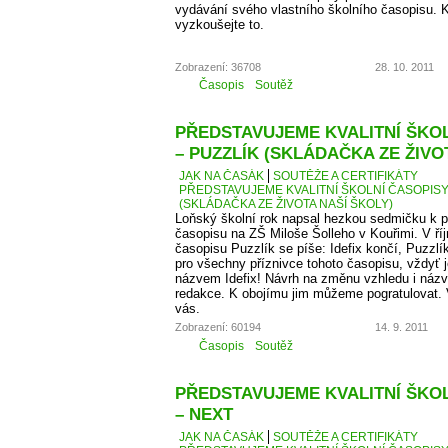
vydávání svého vlastního školního časopisu. K
vyzkoušejte to.
Zobrazení: 36708
28. 10. 2011
Časopis
Soutěž
PŘEDSTAVUJEME KVALITNÍ ŠKOLN
– PUZZLÍK (SKLÁDAČKA ZE ŽIVO
JAK NA ČASÁK
SOUTĚŽE A CERTIFIKÁTY
PŘEDSTAVUJEME KVALITNÍ ŠKOLNÍ ČASOPISY –
(SKLÁDAČKA ZE ŽIVOTA NAŠÍ ŠKOLY)
Loňský školní rok napsal hezkou sedmičku k p
časopisu na ZŠ Miloše Šolleho v Kouřimi. V ří
časopisu Puzzlík se píše: Idefix končí, Puzzl
pro všechny příznivce tohoto časopisu, vždyť j
názvem Idefix! Návrh na změnu vzhledu i názv
redakce. K obojímu jim můžeme pogratulovat. 
vás.
Zobrazení: 60194
14. 9. 2011
Časopis
Soutěž
PŘEDSTAVUJEME KVALITNÍ ŠKOLN
– NEXT
JAK NA ČASÁK
SOUTĚŽE A CERTIFIKÁTY