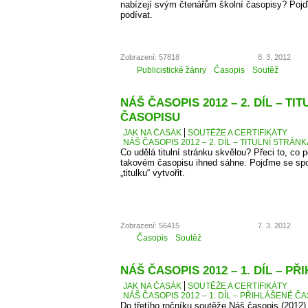
nabízejí svým čtenářům školní časopisy? Pojď
podívat.
Zobrazení: 57818
8. 3. 2012
Publicistické žánry
Časopis
Soutěž
NÁŠ ČASOPIS 2012 – 2. DÍL – TI
ČASOPISU
JAK NA ČASÁK
SOUTĚŽE A CERTIFIKÁTY
NÁŠ ČASOPIS 2012 – 2. DÍL – TITULNÍ STRÁN
Co udělá titulní stránku skvělou? Přeci to, co
takovém časopisu ihned sáhne. Pojďme se spo
„titulku“ vytvořit.
Zobrazení: 56415
7. 3. 2012
Časopis
Soutěž
NÁŠ ČASOPIS 2012 – 1. DÍL – P
JAK NA ČASÁK
SOUTĚŽE A CERTIFIKÁTY
NÁŠ ČASOPIS 2012 – 1. DÍL – PŘIHLÁŠENÉ Č
Do třetího ročníku soutěže Náš časopis (2012) 