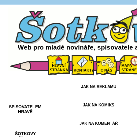
Web pro mladé novináře, spisovatele 
HLAVNÍ
MAPA
STRÁNKA
STRÁNE
KONTAKTY
O NÁS
JAK NA REKLAMU
AKCE A
SOUTĚŽE
JAK NA KOMIKS
SPISOVATELEM
HRAVĚ
JAK NA KOMENTÁŘ
ŠOTKOVY