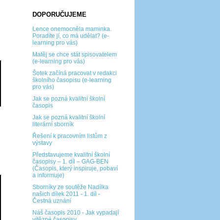
DOPORUČUJEME
Lence onemocněla maminka.
Poradíte jí, co má udělat? (e-
learning pro vás)
Matěj se chce stát spisovatelem
(e-learning pro vás)
Šotek začíná pracovat v redakci
školního časopisu (e-learning
pro vás)
Jak se pozná kvalitní školní
časopis
Jak se pozná kvalitní školní
literární sborník
Řešení k pracovním listům z
výstavy
Představujeme kvalitní školní
časopisy – 1. díl – GAG-BEN
(Časopis, který inspiruje, pobaví
a informuje)
Sborníky ze soutěže Nadílka
našich dílek 2011 - 1. díl -
Čestná uznání
Náš časopis 2010 - Jak vypadají
vítězné časopisy