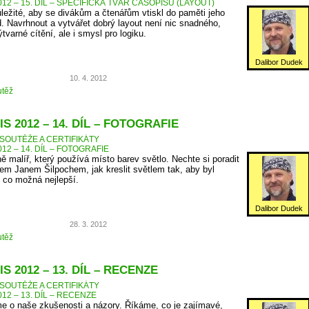
12 – 15. DÍL – SPECIFICKÁ TVÁŘ ČASOPISU (LAYOUT)
ůležité, aby se divákům a čtenářům vtiskl do paměti jeho
d. Navrhnout a vytvářet dobrý layout není nic snadného,
tvarné cítění, ale i smysl pro logiku.
Dalibor Dudek
10. 4. 2012
těž
S 2012 – 14. DÍL – FOTOGRAFIE
SOUTĚŽE A CERTIFIKÁTY
12 – 14. DÍL – FOTOGRAFIE
ně malíř, který používá místo barev světlo. Nechte si poradit
m Janem Šilpochem, jak kreslit světlem tak, aby byl
 co možná nejlepší.
Dalibor Dudek
28. 3. 2012
těž
S 2012 – 13. DÍL – RECENZE
SOUTĚŽE A CERTIFIKÁTY
12 – 13. DÍL – RECENZE
e o naše zkušenosti a názory. Říkáme, co je zajímavé,