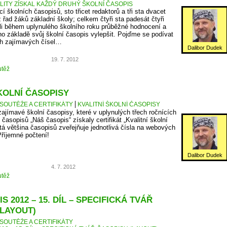
ALITY ZÍSKAL KAŽDÝ DRUHÝ ŠKOLNÍ ČASOPIS
cí školních časopisů, sto třicet redaktorů a tři sta dvacet
z řad žáků základní školy; celkem čtyři sta padesát čtyři
ali během uplynulého školního roku průběžné hodnocení a
eho základě svůj školní časopis vylepšit. Pojďme se podívat
ch zajímavých čísel…
Dalibor Dudek
19. 7. 2012
těž
KOLNÍ ČASOPISY
SOUTĚŽE A CERTIFIKÁTY
KVALITNÍ ŠKOLNÍ ČASOPISY
zajímavé školní časopisy, které v uplynulých třech ročnících
časopisů „Náš časopis“ získaly certifikát „Kvalitní školní
tá většina časopisů zveřejňuje jednotlivá čísla na webových
Příjemné počtení!
Dalibor Dudek
4. 7. 2012
těž
S 2012 – 15. DÍL – SPECIFICKÁ TVÁŘ
(LAYOUT)
SOUTĚŽE A CERTIFIKÁTY