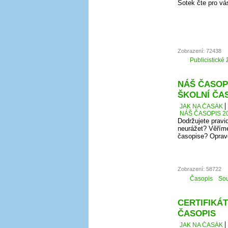
Šotek čte pro vá
Zobrazení: 72438
Publicistické 
NÁŠ ČASOPI
ŠKOLNÍ ČA
JAK NA ČASÁK
NÁŠ ČASOPIS 20
Dodržujete pravi
neurážet? Věříme
časopise? Oprav
Zobrazení: 58722
Časopis
Sou
CERTIFIKÁT
ČASOPIS
JAK NA ČASÁK