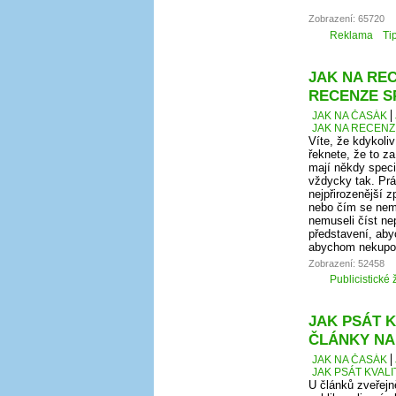
Zobrazení: 65720
Reklama
Ti
JAK NA REC
RECENZE S
JAK NA ČASÁK
JAK NA RECENZ
Víte, že kdykoli
řeknete, že to za
mají někdy speci
vždycky tak. Prá
nejpřirozenější 
nebo čím se nem
nemuseli číst ne
představení, aby
abychom nekupova
Zobrazení: 52458
Publicistické 
JAK PSÁT K
ČLÁNKY NA
JAK NA ČASÁK
JAK PSÁT KVAL
U článků zveřej