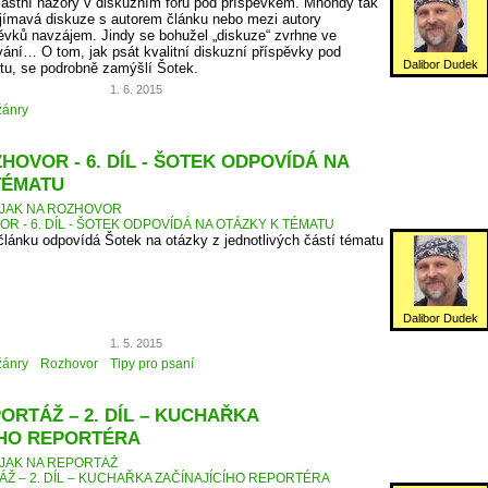
vlastní názory v diskuzním fóru pod příspěvkem. Mnohdy tak
jímavá diskuze s autorem článku nebo mezi autory
ěvků navzájem. Jindy se bohužel „diskuze“ zvrhne ve
ní… O tom, jak psát kvalitní diskuzní příspěvky pod
Dalibor Dudek
etu, se podrobně zamýšlí Šotek.
1. 6. 2015
žánry
HOVOR - 6. DÍL - ŠOTEK ODPOVÍDÁ NA
TÉMATU
JAK NA ROZHOVOR
R - 6. DÍL - ŠOTEK ODPOVÍDÁ NA OTÁZKY K TÉMATU
 článku odpovídá Šotek na otázky z jednotlivých částí tématu
Dalibor Dudek
1. 5. 2015
žánry
Rozhovor
Tipy pro psaní
ORTÁŽ – 2. DÍL – KUCHAŘKA
ÍHO REPORTÉRA
JAK NA REPORTÁŽ
ÁŽ – 2. DÍL – KUCHAŘKA ZAČÍNAJÍCÍHO REPORTÉRA