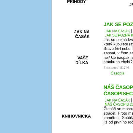
PŘÍHODY
J
JAK SE POZ
JAK NA ČASÁK
JAK NA
JAK SE POZNÁ K
ČASÁK
Jak se pozná kva
který kupujete (a
Bravo Girl nebo I
zapsat, v čem se
ne? Co naopak na
VAŠE
stánku to chybí?
DÍLKA
Zobrazení: 81746
Časopis
HRY A
NÁŠ ČASOPI
KVÍZY
ČASOPISEC
JAK NA ČASÁK
NÁŠ ČASOPIS 20
Čtenáři se mohou
ztrácet. Proto ma
KNIHOVNIČKA
zaměření. Soutěž
již od prvního r