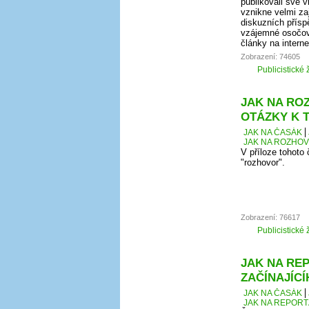
publikovali své 
vznikne velmi za
diskuzních přísp
vzájemné osočová
články na intern
Zobrazení: 74605
Publicistické 
JAK NA ROZ
OTÁZKY K 
JAK NA ČASÁK
JAK NA ROZHOVO
V příloze tohoto
"rozhovor".
Zobrazení: 76617
Publicistické 
JAK NA REP
ZAČÍNAJÍC
JAK NA ČASÁK
JAK NA REPORT