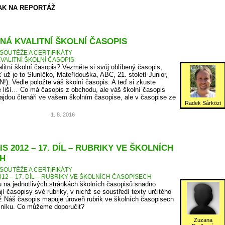
AK NA REPORTÁŽ
NÁ KVALITNÍ ŠKOLNÍ ČASOPIS
SOUTĚŽE A CERTIFIKÁTY
VALITNÍ ŠKOLNÍ ČASOPIS
litní školní časopis? Vezměte si svůj oblíbený časopis,
ť už je to Sluníčko, Mateřídouška, ABC, 21. století Junior,
N!). Vedle položte váš školní časopis. A teď si zkuste
 liší… Co má časopis z obchodu, ale váš školní časopis
jdou čtenáři ve vašem školním časopise, ale v časopise ze
Radek Sárközi
1. 8. 2016
S 2012 – 17. DÍL – RUBRIKY VE ŠKOLNÍCH
H
SOUTĚŽE A CERTIFIKÁTY
12 – 17. DÍL – RUBRIKY VE ŠKOLNÍCH ČASOPISECH
 na jednotlivých stránkách školních časopisů snadno
jí časopisy své rubriky, v nichž se soustředí texty určitého
 Náš časopis mapuje úroveň rubrik ve školních časopisech
očníku. Co můžeme doporučit?
Zuzana