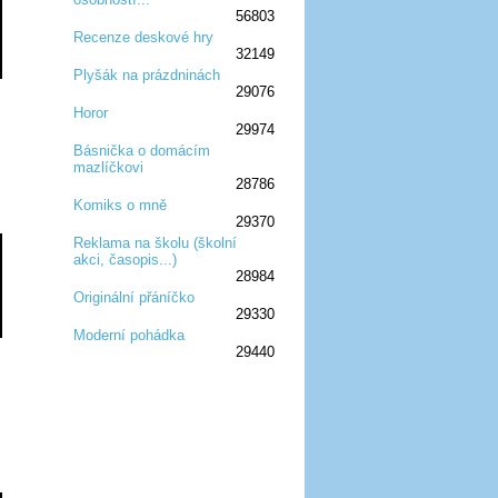
56803
Recenze deskové hry
32149
:D
:D
:D
:D
:D
Plyšák na prázdninách
29076
:D
:D
:D
Horor
29974
:D
:D
:D
Básnička o domácím
mazlíčkovi
:D
:D
:D
28786
Komiks o mně
29370
:D
:D
:D
Reklama na školu (školní
akci, časopis...)
:D
:D
:D
28984
Originální přáníčko
29330
:D
:D
:D
Moderní pohádka
29440
:D
:D
:D
:D
:D
:D