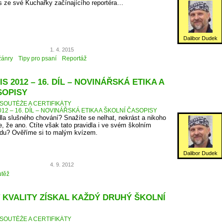
s ze své Kuchařky začínajícího reportéra…
Dalibor Dudek
1. 4. 2015
žánry
Tipy pro psaní
Reportáž
S 2012 – 16. DÍL – NOVINÁŘSKÁ ETIKA A
SOPISY
SOUTĚŽE A CERTIFIKÁTY
12 – 16. DÍL – NOVINÁŘSKÁ ETIKA A ŠKOLNÍ ČASOPISY
dla slušného chování? Snažíte se nelhat, nekrást a nikoho
, že ano. Ctíte však tato pravidla i ve svém školním
du? Ověříme si to malým kvízem.
Dalibor Dudek
4. 9. 2012
těž
 KVALITY ZÍSKAL KAŽDÝ DRUHÝ ŠKOLNÍ
SOUTĚŽE A CERTIFIKÁTY