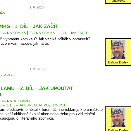
Dudková
1. 6. 2016
těž
KS - 1. DÍL - JAK ZAČÍT
JAK NA KOMIKS
JAK NA KOMIKS - 1. DÍL - JAK ZAČÍT
ři vytváření komiksu? Jak vzniká příběh v obrazech?
ručení vám napoví, jak na to.
Dalibor Dudek
1. 9. 2015
 pro psaní
LAMU – 2. DÍL – JAK UPOUTAT
T
JAK NA REKLAMU
U – 2. DÍL – JAK UPOUTAT POZORNOST
ám představíme několik forem účinné reklamy, které můžete
aci vaší oblíbené školní akce nebo třeba pro zviditelnění
asopisu či literárního sborníku.
Dalibor Dudek