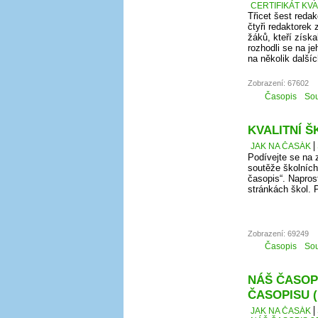
CERTIFIKÁT KV
Třicet šest redak
čtyři redaktorek 
žáků, kteří získ
rozhodli se na j
na několik další
Zobrazení: 67602
Časopis
Sou
KVALITNÍ Š
JAK NA ČASÁK
Podívejte se na 
soutěže školních 
časopis“. Napros
stránkách škol. 
Zobrazení: 69249
Časopis
Sou
NÁŠ ČASOPI
ČASOPISU 
JAK NA ČASÁK