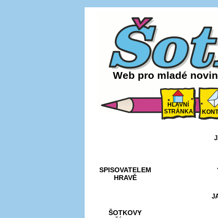
Web pro mladé noviná
HLAVNÍ
STRÁNKA
KONT
J
AKCE A
SOUTĚŽE
SPISOVATELEM
HRAVĚ
J
ŠOTKOVY