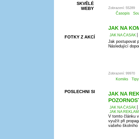
SKVĚLÉ
Zobrazení: 55289
WEBY
Časopis
Sou
JAK NA KOMI
JAK NA ČASÁK
FOTKY Z AKCÍ
Jak postupovat p
Následující dopo
VIDEA
Zobrazení: 99970
Komiks
Tipy
POSLECHNI SI
JAK NA REK
POZORNOS
JAK NA ČASÁK
JAK NA REKLAM
V tomto článku v
využít při propag
vašeho školního č