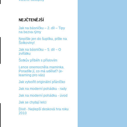
NEJČTENĚJŠÍ
Jak na básničku – 2. díl – Tipy
na bezva rýmy
Nepište jen do šuplíku, pište na
Šotkoviny!
Jak na básničku – 5. díl – O
zvířátku
Šotkův příběh s příslovím
Lence onemocněla maminka.
Poradíte jí, co má udělat? (e-
learning pro vás)
Jak vytvořit originální přáníčko
Jak na moderní pohádku - rady
Jak na moderní pohádku - úvod
Jak se chytají lelci
Dixit - Nejlepší desková hra roku
2010