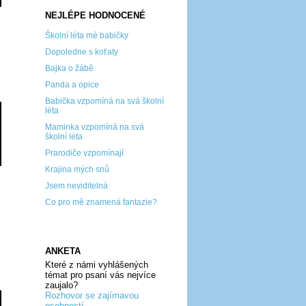
NEJLÉPE HODNOCENÉ
Školní léta mé babičky
Dopoledne s koťaty
Bajka o žábě
Panda a opice
Babička vzpomíná na svá školní
léta
Maminka vzpomíná na svá
školní léta
Prarodiče vzpomínají
Krajina mých snů
Jsem neviditelná
Co pro mě znamená fantazie?
ANKETA
Které z námi vyhlášených
témat pro psaní vás nejvíce
zaujalo?
Rozhovor se zajímavou
osobností...