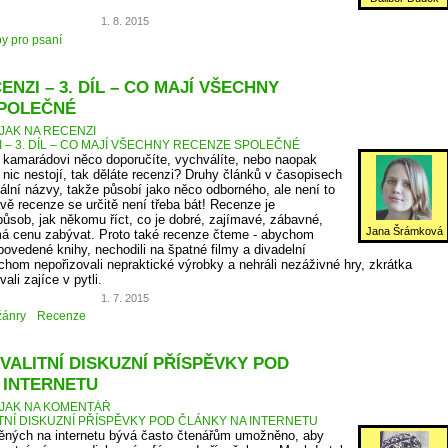
1. 8. 2015
py pro psaní
ENZI – 3. DÍL – CO MAJÍ VŠECHNY
POLEČNÉ
JAK NA RECENZI
I – 3. DÍL – CO MAJÍ VŠECHNY RECENZE SPOLEČNÉ
v kamarádovi něco doporučíte, vychválíte, nebo naopak
 nic nestojí, tak děláte recenzi? Druhy článků v časopisech
ální názvy, takže působí jako něco odborného, ale není to
vě recenze se určitě není třeba bát! Recenze je
způsob, jak někomu říct, co je dobré, zajímavé, zábavné,
Jana Šrámková
á cenu zabývat. Proto také recenze čteme - abychom
povedené knihy, nechodili na špatné filmy a divadelní
chom nepořizovali nepraktické výrobky a nehráli nezáživné hry, zkrátka
li zajíce v pytli.
1. 7. 2015
žánry
Recenze
VALITNÍ DISKUZNÍ PŘÍSPĚVKY POD
 INTERNETU
JAK NA KOMENTÁŘ
ITNÍ DISKUZNÍ PŘÍSPĚVKY POD ČLÁNKY NA INTERNETU
něných na internetu bývá často čtenářům umožněno, aby