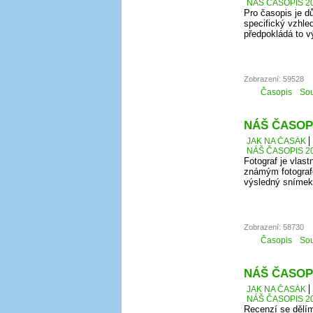
NÁŠ ČASOPIS 20
Pro časopis je d
specifický vzhle
předpokládá to vý
Zobrazení: 59528
Časopis
Sou
NÁŠ ČASOPI
JAK NA ČASÁK
NÁŠ ČASOPIS 20
Fotograf je vlast
známým fotografe
výsledný snímek
Zobrazení: 58730
Časopis
Sou
NÁŠ ČASOPI
JAK NA ČASÁK
NÁŠ ČASOPIS 20
Recenzí se dělím