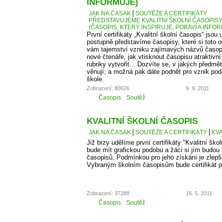
INFORMUJE)
JAK NA ČASÁK
SOUTĚŽE A CERTIFIKÁTY
PŘEDSTAVUJEME KVALITNÍ ŠKOLNÍ ČASOPISY –
(ČASOPIS, KTERÝ INSPIRUJE, POBAVÍ A INFO
První certifikáty „Kvalitní školní časopis“ jso
postupně představíme časopisy, které si toto 
vám tajemství vzniku zajímavých názvů časopis
nové čtenáře, jak vtisknout časopisu atraktivn
rubriky vytvořit... Dozvíte se, v jakých předm
věnují, a možná pak dáte podnět pro vznik po
škole.
Zobrazení: 80626
9. 9. 2011
Časopis
Soutěž
KVALITNÍ ŠKOLNÍ ČASOPIS
JAK NA ČASÁK
SOUTĚŽE A CERTIFIKÁTY
KVA
Již brzy udělíme první certifikáty "Kvalitní škol
bude mít grafickou podobu a žáci si jím budou
časopisů. Podmínkou pro jeho získání je zlepš
Vybraným školním časopisům bude certifikát p
Zobrazení: 37288
16. 5. 2011
Časopis
Soutěž