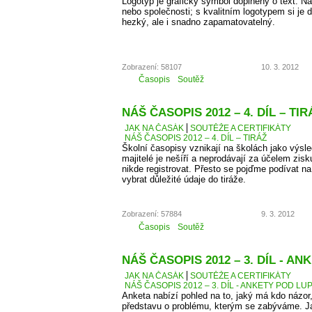
Logotyp je grafický symbol doplněný o text. 
nebo společnosti; s kvalitním logotypem si je d
hezký, ale i snadno zapamatovatelný.
Zobrazení: 58107
10. 3. 2012
Časopis
Soutěž
NÁŠ ČASOPIS 2012 – 4. DÍL – TIR
JAK NA ČASÁK
SOUTĚŽE A CERTIFIKÁTY
NÁŠ ČASOPIS 2012 – 4. DÍL – TIRÁŽ
Školní časopisy vznikají na školách jako výsle
majitelé je nešíří a neprodávají za účelem zis
nikde registrovat. Přesto se pojďme podívat 
vybrat důležité údaje do tiráže.
Zobrazení: 57884
9. 3. 2012
Časopis
Soutěž
NÁŠ ČASOPIS 2012 – 3. DÍL - A
JAK NA ČASÁK
SOUTĚŽE A CERTIFIKÁTY
NÁŠ ČASOPIS 2012 – 3. DÍL - ANKETY POD LU
Anketa nabízí pohled na to, jaký má kdo názor
představu o problému, kterým se zabýváme. J