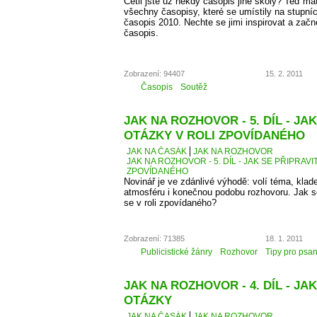
Četli jste už někdy časopis jiné školy? Teď má
všechny časopisy, které se umístily na stupní
časopis 2010. Nechte se jimi inspirovat a začn
časopis.
Zobrazení: 94407
15. 2. 2011
Časopis
Soutěž
JAK NA ROZHOVOR - 5. DÍL - JA
OTÁZKY V ROLI ZPOVÍDANÉHO
JAK NA ČASÁK
JAK NA ROZHOVOR
JAK NA ROZHOVOR - 5. DÍL - JAK SE PŘIPRAVI
ZPOVÍDANÉHO
Novinář je ve zdánlivé výhodě: volí téma, kla
atmosféru i konečnou podobu rozhovoru. Jak se 
se v roli zpovídaného?
Zobrazení: 71385
18. 1. 2011
Publicistické žánry
Rozhovor
Tipy pro psan
JAK NA ROZHOVOR - 4. DÍL - JAK
OTÁZKY
JAK NA ČASÁK
JAK NA ROZHOVOR