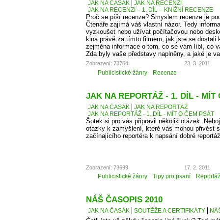
JAK NA ČASÁK
JAK NA RECENZI
JAK NA RECENZI – 1. DÍL – KNIŽNÍ RECENZE
Proč se píší recenze? Smyslem recenze je podě
Čtenáře zajímá váš vlastní názor. Tedy informa
vyzkoušet nebo užívat počítačovou nebo desko
kina právě za tímto filmem, jak jste se dostali 
zejména informace o tom, co se vám líbí, co 
Zda byly vaše představy naplněny, a jaké je v
Zobrazení: 73764
23. 3. 2011
Publicistické žánry
Recenze
JAK NA REPORTÁŽ - 1. DÍL - MÍT
JAK NA ČASÁK
JAK NA REPORTÁŽ
JAK NA REPORTÁŽ - 1. DÍL - MÍT O ČEM PSÁT
Šotek si pro vás připravil několik otázek. Neboj
otázky k zamyšlení, které vás mohou přivést 
začínajícího reportéra k napsání dobré reportá
Zobrazení: 73699
17. 2. 2011
Publicistické žánry
Tipy pro psaní
Reportá
NÁŠ ČASOPIS 2010
JAK NA ČASÁK
SOUTĚŽE A CERTIFIKÁTY
NÁŠ