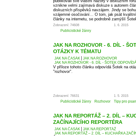
publikovali své vlastní názory v diskuzním fó
vznikne velmi zajímavá diskuze s autorem člá
diskuzních příspěvků navzájem. Jindy se bohu
vzájemné osočování… O tom, jak psát kvalitní
články na internetu, se podrobně zamýšlí Šote
Zobrazení: 74608
1. 6. 2015
Publicistické žánry
JAK NA ROZHOVOR - 6. DÍL - Š
OTÁZKY K TÉMATU
JAK NA ČASÁK
JAK NA ROZHOVOR
JAK NA ROZHOVOR - 6. DÍL - ŠOTEK ODPOVÍD
V příloze tohoto článku odpovídá Šotek na otáz
"rozhovor".
Zobrazení: 76631
1. 5. 2015
Publicistické žánry
Rozhovor
Tipy pro psan
JAK NA REPORTÁŽ – 2. DÍL – K
ZAČÍNAJÍCÍHO REPORTÉRA
JAK NA ČASÁK
JAK NA REPORTÁŽ
JAK NA REPORTÁŽ – 2. DÍL – KUCHAŘKA ZAČ