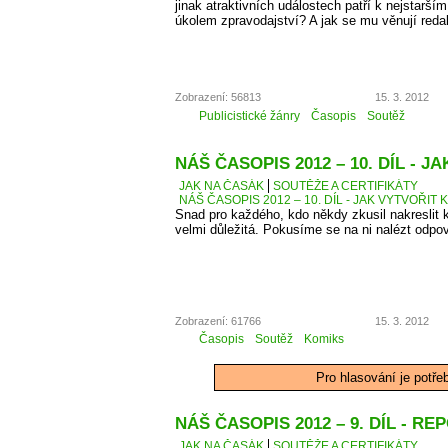
jinak atraktivních událostech patří k nejstarší
úkolem zpravodajství? A jak se mu věnují reda
Zobrazení: 56813
15. 3. 2012
Publicistické žánry
Časopis
Soutěž
NÁŠ ČASOPIS 2012 – 10. DÍL - 
JAK NA ČASÁK
SOUTĚŽE A CERTIFIKÁTY
NÁŠ ČASOPIS 2012 – 10. DÍL - JAK VYTVOŘIT 
Snad pro každého, kdo někdy zkusil nakreslit k
velmi důležitá. Pokusíme se na ni nalézt odpo
Zobrazení: 61766
15. 3. 2012
Časopis
Soutěž
Komiks
Pro hlasování je potře
NÁŠ ČASOPIS 2012 – 9. DÍL - R
JAK NA ČASÁK
SOUTĚŽE A CERTIFIKÁTY