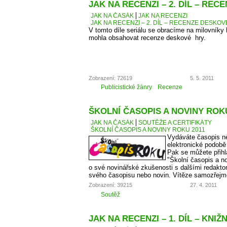
JAK NA RECENZI – 2. DÍL – RE
JAK NA ČASÁK
JAK NA RECENZI
JAK NA RECENZI – 2. DÍL – RECENZE DESKO
V tomto díle seriálu se obracíme na milovníky
mohla obsahovat recenze deskové hry.
Zobrazení: 72619
5. 5. 2011
Publicistické žánry
Recenze
ŠKOLNÍ ČASOPIS A NOVINY ROKU
JAK NA ČASÁK
SOUTĚŽE A CERTIFIKÁTY
ŠKOLNÍ ČASOPIS A NOVINY ROKU 2011
Vydáváte časopis ne
elektronické podobě
Pak se můžete přihl
"Školní časopis a no
o své novinářské zkušenosti s dalšími redaktory
svého časopisu nebo novin. Vítěze samozřejm
Zobrazení: 39215
27. 4. 2011
Soutěž
JAK NA RECENZI – 1. DÍL – KNIŽ