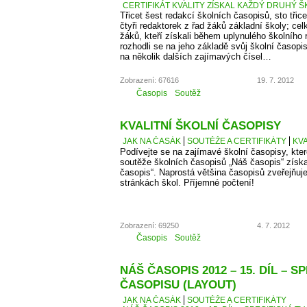
CERTIFIKÁT KVALITY ZÍSKAL KAŽDÝ DRUHÝ Š
Třicet šest redakcí školních časopisů, sto třice
čtyři redaktorek z řad žáků základní školy; cel
žáků, kteří získali během uplynulého školního
rozhodli se na jeho základě svůj školní časopi
na několik dalších zajímavých čísel…
Zobrazení: 67616
19. 7. 2012
Časopis
Soutěž
KVALITNÍ ŠKOLNÍ ČASOPISY
JAK NA ČASÁK
SOUTĚŽE A CERTIFIKÁTY
KVA
Podívejte se na zajímavé školní časopisy, kter
soutěže školních časopisů „Náš časopis“ získaly
časopis“. Naprostá většina časopisů zveřejňuje
stránkách škol. Příjemné počtení!
Zobrazení: 69250
4. 7. 2012
Časopis
Soutěž
NÁŠ ČASOPIS 2012 – 15. DÍL – S
ČASOPISU (LAYOUT)
JAK NA ČASÁK
SOUTĚŽE A CERTIFIKÁTY