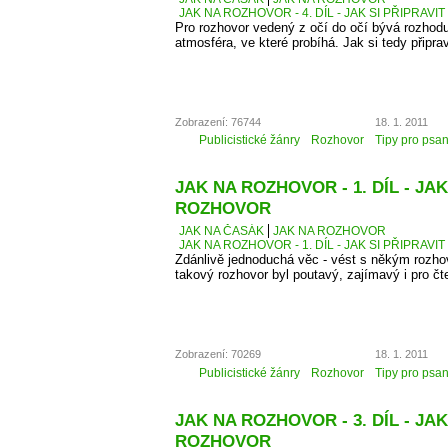
JAK NA ROZHOVOR - 4. DÍL - JAK SI PŘIPRAVI
Pro rozhovor vedený z očí do očí bývá rozhodu
atmosféra, ve které probíhá. Jak si tedy připra
Zobrazení: 76744
18. 1. 2011
Publicistické žánry
Rozhovor
Tipy pro psan
JAK NA ROZHOVOR - 1. DÍL - JAK
ROZHOVOR
JAK NA ČASÁK
JAK NA ROZHOVOR
JAK NA ROZHOVOR - 1. DÍL - JAK SI PŘIPRAV
Zdánlivě jednoduchá věc - vést s někým rozhovo
takový rozhovor byl poutavý, zajímavý i pro čt
Zobrazení: 70269
18. 1. 2011
Publicistické žánry
Rozhovor
Tipy pro psan
JAK NA ROZHOVOR - 3. DÍL - J
ROZHOVOR