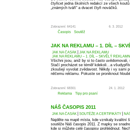
čtyřicet jedna školních redakcí ze všech kout
„známých tváří“ a dvacet čtyři nováčků.
Zobrazení: 64141
6. 3. 2012
Časopis
Soutěž
JAK NA REKLAMU – 1. DÍL – SK
JAK NA ČASÁK
JAK NA REKLAMU
JAK NA REKLAMU – 1. DÍL – SKVĚLÝ REKLAMN
Všichni jsou, aniž by si to často uvědomovali,
Stačí procházet se téměř kdekoli…a všudypří
zkoušejí vyvolat zvědavost. Někdy i vy sami 
něčemu reklamu. Pokuste se proniknout hlouběj
Zobrazení: 68301
24. 1. 2012
Reklama
Tipy pro psaní
NÁŠ ČASOPIS 2011
JAK NA ČASÁK
SOUTĚŽE A CERTIFIKÁTY
NÁŠ
Najděte na mapě místa, kde vznikaly kvalitní š
soutěže Náš časopis 2011. Z mapky se snadno
kde si můžete celé časopisy prohlédnout. Necht