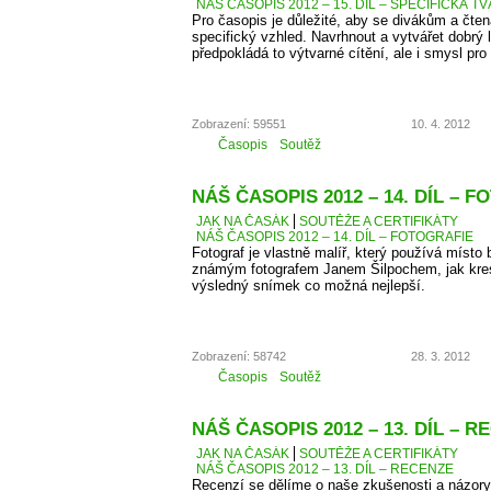
NÁŠ ČASOPIS 2012 – 15. DÍL – SPECIFICKÁ T
Pro časopis je důležité, aby se divákům a čten
specifický vzhled. Navrhnout a vytvářet dobrý 
předpokládá to výtvarné cítění, ale i smysl pro 
Zobrazení: 59551
10. 4. 2012
Časopis
Soutěž
NÁŠ ČASOPIS 2012 – 14. DÍL – 
JAK NA ČASÁK
SOUTĚŽE A CERTIFIKÁTY
NÁŠ ČASOPIS 2012 – 14. DÍL – FOTOGRAFIE
Fotograf je vlastně malíř, který používá místo 
známým fotografem Janem Šilpochem, jak kresl
výsledný snímek co možná nejlepší.
Zobrazení: 58742
28. 3. 2012
Časopis
Soutěž
NÁŠ ČASOPIS 2012 – 13. DÍL – 
JAK NA ČASÁK
SOUTĚŽE A CERTIFIKÁTY
NÁŠ ČASOPIS 2012 – 13. DÍL – RECENZE
Recenzí se dělíme o naše zkušenosti a názory