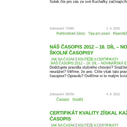
Šotek čte pro vás ze své Kuchařky začínající
Zobrazení: 72455
1. 4. 2015
Publicistické žánry
Tipy pro psaní
Reportá
NÁŠ ČASOPIS 2012 – 16. DÍL – 
ŠKOLNÍ ČASOPISY
JAK NA ČASÁK
SOUTĚŽE A CERTIFIKÁTY
NÁŠ ČASOPIS 2012 – 16. DÍL – NOVINÁŘSKÁ E
Dodržujete pravidla slušného chování? Snažíte
neurážet? Věříme, že ano. Ctíte však tato pra
časopise? Opravdu? Ověříme si to malým kví
Zobrazení: 58750
4. 9. 2012
Časopis
Soutěž
CERTIFIKÁT KVALITY ZÍSKAL K
ČASOPIS
JAK NA ČASÁK
SOUTĚŽE A CERTIFIKÁTY