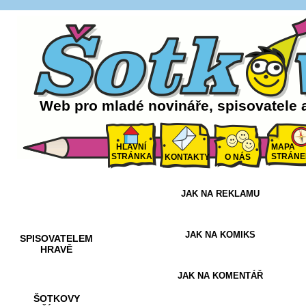
Web pro mladé novináře, spisovatele 
HLAVNÍ
MAPA
STRÁNKA
STRÁNE
KONTAKTY
O NÁS
JAK NA REKLAMU
AKCE A
SOUTĚŽE
JAK NA KOMIKS
SPISOVATELEM
HRAVĚ
JAK NA KOMENTÁŘ
ŠOTKOVY