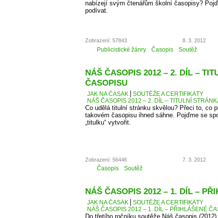
nabízejí svým čtenářům školní časopisy? Pojď
podívat.
Zobrazení: 57843
8. 3. 2012
Publicistické žánry
Časopis
Soutěž
NÁŠ ČASOPIS 2012 – 2. DÍL – TI
ČASOPISU
JAK NA ČASÁK
SOUTĚŽE A CERTIFIKÁTY
NÁŠ ČASOPIS 2012 – 2. DÍL – TITULNÍ STRÁN
Co udělá titulní stránku skvělou? Přeci to, co
takovém časopisu ihned sáhne. Pojďme se spo
„titulku“ vytvořit.
Zobrazení: 56446
7. 3. 2012
Časopis
Soutěž
NÁŠ ČASOPIS 2012 – 1. DÍL – P
JAK NA ČASÁK
SOUTĚŽE A CERTIFIKÁTY
NÁŠ ČASOPIS 2012 – 1. DÍL – PŘIHLÁŠENÉ Č
Do třetího ročníku soutěže Náš časopis (2012) 