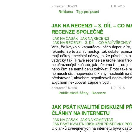
Zobrazení: 65723
1. 8. 2015
Reklama
Tipy pro psaní
JAK NA RECENZI – 3. DÍL – CO 
RECENZE SPOLEČNÉ
JAK NA ČASÁK
JAK NA RECENZI
JAK NA RECENZI – 3. DÍL – CO MAJÍ VŠECH
Víte, že kdykoliv kamarádovi něco doporučíte,
řeknete, že to za nic nestojí, tak děláte recen
mají někdy speciální názvy, takže působí jako
vždycky tak. Právě recenze se určitě není tře
nejpřirozenější způsob, jak někomu říct, co je
nebo čím se nemá cenu zabývat. Proto také 
nemuseli číst nepovedené knihy, nechodili na š
představení, abychom nepořizovali nepraktické
abychom nekupovali zajíce v pytli.
Zobrazení: 52460
1. 7. 2015
Publicistické žánry
Recenze
JAK PSÁT KVALITNÍ DISKUZNÍ P
ČLÁNKY NA INTERNETU
JAK NA ČASÁK
JAK NA KOMENTÁŘ
JAK PSÁT KVALITNÍ DISKUZNÍ PŘÍSPĚVKY PO
U článků zveřejněných na internetu bývá čas