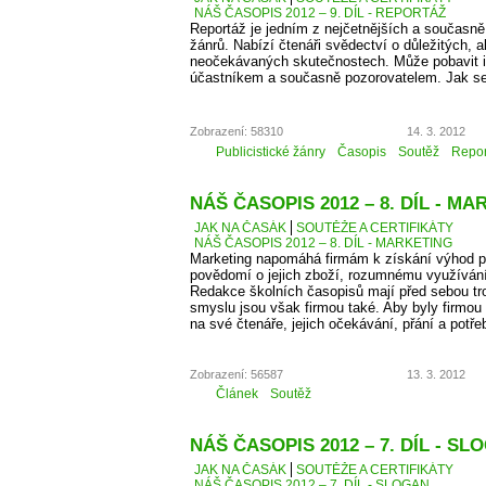
NÁŠ ČASOPIS 2012 – 9. DÍL - REPORTÁŽ
Reportáž je jedním z nejčetnějších a současně
žánrů. Nabízí čtenáři svědectví o důležitých, a
neočekávaných skutečnostech. Může pobavit i p
účastníkem a současně pozorovatelem. Jak se
Zobrazení: 58310
14. 3. 2012
Publicistické žánry
Časopis
Soutěž
Repor
NÁŠ ČASOPIS 2012 – 8. DÍL - M
JAK NA ČASÁK
SOUTĚŽE A CERTIFIKÁTY
NÁŠ ČASOPIS 2012 – 8. DÍL - MARKETING
Marketing napomáhá firmám k získání výhod př
povědomí o jejich zboží, rozumnému využíván
Redakce školních časopisů mají před sebou troc
smyslu jsou však firmou také. Aby byly firmou
na své čtenáře, jejich očekávání, přání a potře
Zobrazení: 56587
13. 3. 2012
Článek
Soutěž
NÁŠ ČASOPIS 2012 – 7. DÍL - SL
JAK NA ČASÁK
SOUTĚŽE A CERTIFIKÁTY
NÁŠ ČASOPIS 2012 – 7. DÍL - SLOGAN