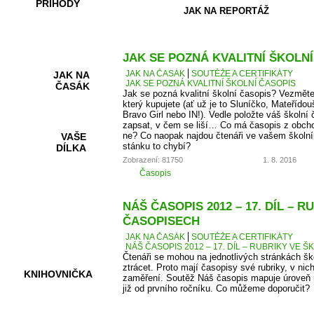
PŘÍHODY
JAK NA REPORTÁŽ
JAK SE POZNÁ KVALITNÍ ŠKOLN
JAK NA ČASÁK
SOUTĚŽE A CERTIFIKÁTY
JAK NA
JAK SE POZNÁ KVALITNÍ ŠKOLNÍ ČASOPIS
ČASÁK
Jak se pozná kvalitní školní časopis? Vezměte
který kupujete (ať už je to Sluníčko, Mateřídou
Bravo Girl nebo IN!). Vedle položte váš školní 
zapsat, v čem se liší… Co má časopis z obcho
ne? Co naopak najdou čtenáři ve vašem školní
VAŠE
stánku to chybí?
DÍLKA
Zobrazení: 81750
1. 8. 2016
Časopis
HRY A
NÁŠ ČASOPIS 2012 – 17. DÍL – 
KVÍZY
ČASOPISECH
JAK NA ČASÁK
SOUTĚŽE A CERTIFIKÁTY
NÁŠ ČASOPIS 2012 – 17. DÍL – RUBRIKY VE
Čtenáři se mohou na jednotlivých stránkách š
ztrácet. Proto mají časopisy své rubriky, v nic
KNIHOVNIČKA
zaměření. Soutěž Náš časopis mapuje úroveň r
již od prvního ročníku. Co můžeme doporučit?