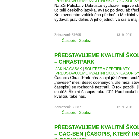
PŘEDSTAVUJEME KVALITNÍ ŠKOLNÍ ČASOPISY –
Na ZŠ Pulická v Dobrušce vycházel nejprve š
učitelů českého jazyka, avšak po dvou až třech 
Se zavedením volitelného předmětu Mediální v
vydávat pravidelně. A jeho jednotlivá čísla maj
Zobrazení: 57605
13. 9. 2011
Časopis
Soutěž
PŘEDSTAVUJEME KVALITNÍ ŠKOLN
– CHRASTPARK
JAK NA ČASÁK
SOUTĚŽE A CERTIFIKÁTY
PŘEDSTAVUJEME KVALITNÍ ŠKOLNÍ ČASOPISY 
Časopis ChrastPark nás zaujal již během sout
„nevešel“ mezi deset oceněných, ale mezi sto
časopisů se rozhodně neztratil. O rok později j
soutěži Školní časopis roku 2011 Pardubického 
kvalitou také nás.
Zobrazení: 63387
12. 9. 2011
Časopis
Soutěž
PŘEDSTAVUJEME KVALITNÍ ŠKOLN
– GAG-BEN (ČASOPIS, KTERÝ IN