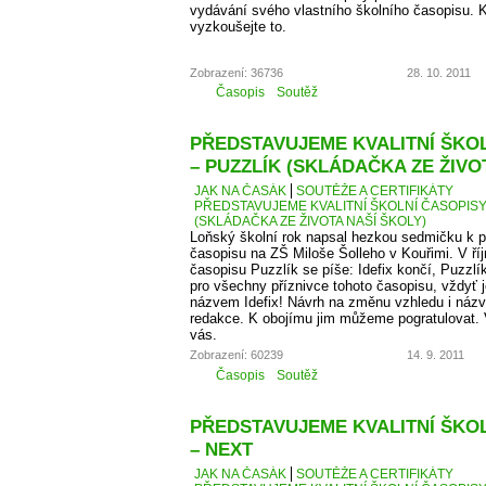
vydávání svého vlastního školního časopisu. K
vyzkoušejte to.
Zobrazení: 36736
28. 10. 2011
Časopis
Soutěž
PŘEDSTAVUJEME KVALITNÍ ŠKOLN
– PUZZLÍK (SKLÁDAČKA ZE ŽIVO
JAK NA ČASÁK
SOUTĚŽE A CERTIFIKÁTY
PŘEDSTAVUJEME KVALITNÍ ŠKOLNÍ ČASOPISY –
(SKLÁDAČKA ZE ŽIVOTA NAŠÍ ŠKOLY)
Loňský školní rok napsal hezkou sedmičku k p
časopisu na ZŠ Miloše Šolleho v Kouřimi. V ří
časopisu Puzzlík se píše: Idefix končí, Puzzl
pro všechny příznivce tohoto časopisu, vždyť j
názvem Idefix! Návrh na změnu vzhledu i názv
redakce. K obojímu jim můžeme pogratulovat. 
vás.
Zobrazení: 60239
14. 9. 2011
Časopis
Soutěž
PŘEDSTAVUJEME KVALITNÍ ŠKOLN
– NEXT
JAK NA ČASÁK
SOUTĚŽE A CERTIFIKÁTY