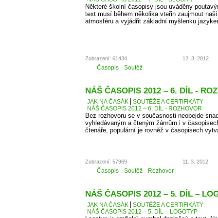
Některé školní časopisy jsou uváděny poutavý
text musí během několika vteřin zaujmout naši 
atmosféru a vyjádřit základní myšlenku jazyke
Zobrazení: 61434
12. 3. 2012
Časopis
Soutěž
NÁŠ ČASOPIS 2012 – 6. DÍL - R
JAK NA ČASÁK
SOUTĚŽE A CERTIFIKÁTY
NÁŠ ČASOPIS 2012 – 6. DÍL - ROZHOVOR
Bez rozhovoru se v současnosti neobejde snad
vyhledávaným a čteným žánrům i v časopisec
čtenáře, populární je rovněž v časopisech vyt
Zobrazení: 57969
11. 3. 2012
Časopis
Soutěž
Rozhovor
NÁŠ ČASOPIS 2012 – 5. DÍL – L
JAK NA ČASÁK
SOUTĚŽE A CERTIFIKÁTY
NÁŠ ČASOPIS 2012 – 5. DÍL – LOGOTYP