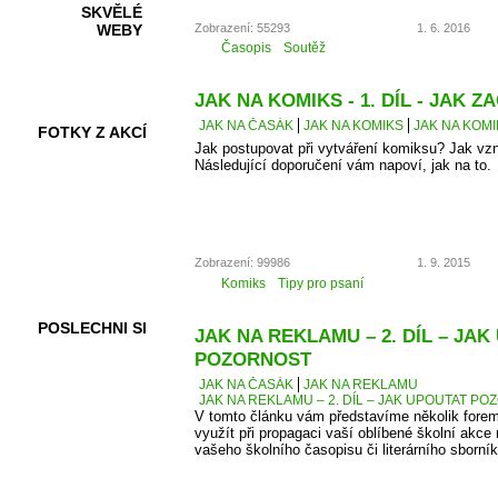
SKVĚLÉ
Zobrazení: 55293
1. 6. 2016
WEBY
Časopis
Soutěž
JAK NA KOMIKS - 1. DÍL - JAK ZA
JAK NA ČASÁK
JAK NA KOMIKS
JAK NA KOMIK
FOTKY Z AKCÍ
Jak postupovat při vytváření komiksu? Jak vz
Následující doporučení vám napoví, jak na to.
VIDEA
Zobrazení: 99986
1. 9. 2015
Komiks
Tipy pro psaní
POSLECHNI SI
JAK NA REKLAMU – 2. DÍL – JA
POZORNOST
JAK NA ČASÁK
JAK NA REKLAMU
JAK NA REKLAMU – 2. DÍL – JAK UPOUTAT P
V tomto článku vám představíme několik forem
využít při propagaci vaší oblíbené školní akce 
vašeho školního časopisu či literárního sborník