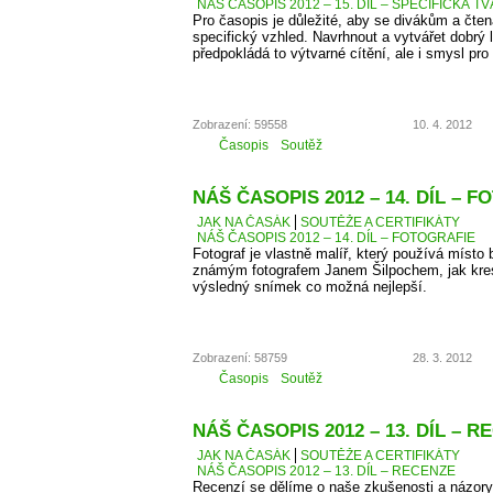
NÁŠ ČASOPIS 2012 – 15. DÍL – SPECIFICKÁ T
Pro časopis je důležité, aby se divákům a čten
specifický vzhled. Navrhnout a vytvářet dobrý 
předpokládá to výtvarné cítění, ale i smysl pro 
Zobrazení: 59558
10. 4. 2012
Časopis
Soutěž
NÁŠ ČASOPIS 2012 – 14. DÍL – 
JAK NA ČASÁK
SOUTĚŽE A CERTIFIKÁTY
NÁŠ ČASOPIS 2012 – 14. DÍL – FOTOGRAFIE
Fotograf je vlastně malíř, který používá místo 
známým fotografem Janem Šilpochem, jak kresl
výsledný snímek co možná nejlepší.
Zobrazení: 58759
28. 3. 2012
Časopis
Soutěž
NÁŠ ČASOPIS 2012 – 13. DÍL – 
JAK NA ČASÁK
SOUTĚŽE A CERTIFIKÁTY
NÁŠ ČASOPIS 2012 – 13. DÍL – RECENZE
Recenzí se dělíme o naše zkušenosti a názory