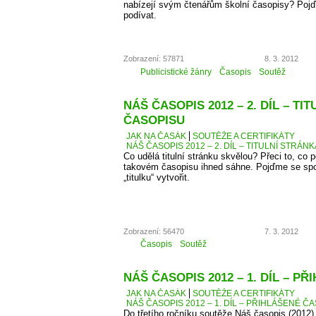
nabízejí svým čtenářům školní časopisy? Pojď
podívat.
Zobrazení: 57871
8. 3. 2012
Publicistické žánry
Časopis
Soutěž
NÁŠ ČASOPIS 2012 – 2. DÍL – TI
ČASOPISU
JAK NA ČASÁK
SOUTĚŽE A CERTIFIKÁTY
NÁŠ ČASOPIS 2012 – 2. DÍL – TITULNÍ STRÁN
Co udělá titulní stránku skvělou? Přeci to, co
takovém časopisu ihned sáhne. Pojďme se spo
„titulku“ vytvořit.
Zobrazení: 56470
7. 3. 2012
Časopis
Soutěž
NÁŠ ČASOPIS 2012 – 1. DÍL – P
JAK NA ČASÁK
SOUTĚŽE A CERTIFIKÁTY
NÁŠ ČASOPIS 2012 – 1. DÍL – PŘIHLÁŠENÉ Č
Do třetího ročníku soutěže Náš časopis (2012) 