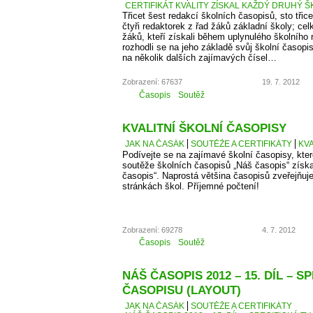
CERTIFIKÁT KVALITY ZÍSKAL KAŽDÝ DRUHÝ Š
Třicet šest redakcí školních časopisů, sto třice
čtyři redaktorek z řad žáků základní školy; cel
žáků, kteří získali během uplynulého školního
rozhodli se na jeho základě svůj školní časopi
na několik dalších zajímavých čísel…
Zobrazení: 67637
19. 7. 2012
Časopis
Soutěž
KVALITNÍ ŠKOLNÍ ČASOPISY
JAK NA ČASÁK
SOUTĚŽE A CERTIFIKÁTY
KVA
Podívejte se na zajímavé školní časopisy, kter
soutěže školních časopisů „Náš časopis“ získaly
časopis“. Naprostá většina časopisů zveřejňuje
stránkách škol. Příjemné počtení!
Zobrazení: 69278
4. 7. 2012
Časopis
Soutěž
NÁŠ ČASOPIS 2012 – 15. DÍL – S
ČASOPISU (LAYOUT)
JAK NA ČASÁK
SOUTĚŽE A CERTIFIKÁTY