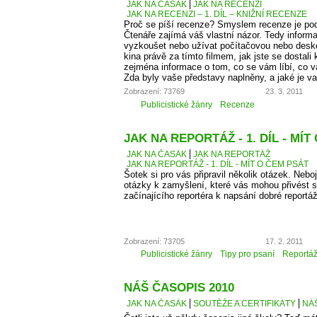
JAK NA ČASÁK
JAK NA RECENZI
JAK NA RECENZI – 1. DÍL – KNIŽNÍ RECENZE
Proč se píší recenze? Smyslem recenze je podě
Čtenáře zajímá váš vlastní názor. Tedy informa
vyzkoušet nebo užívat počítačovou nebo desko
kina právě za tímto filmem, jak jste se dostali 
zejména informace o tom, co se vám líbí, co 
Zda byly vaše představy naplněny, a jaké je v
Zobrazení: 73769
23. 3. 2011
Publicistické žánry
Recenze
JAK NA REPORTÁŽ - 1. DÍL - MÍT
JAK NA ČASÁK
JAK NA REPORTÁŽ
JAK NA REPORTÁŽ - 1. DÍL - MÍT O ČEM PSÁT
Šotek si pro vás připravil několik otázek. Neboj
otázky k zamyšlení, které vás mohou přivést 
začínajícího reportéra k napsání dobré reportá
Zobrazení: 73705
17. 2. 2011
Publicistické žánry
Tipy pro psaní
Reportá
NÁŠ ČASOPIS 2010
JAK NA ČASÁK
SOUTĚŽE A CERTIFIKÁTY
NÁŠ