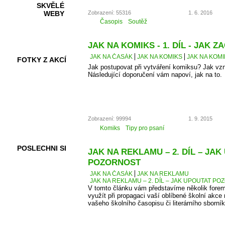
SKVĚLÉ
Zobrazení: 55316
1. 6. 2016
WEBY
Časopis
Soutěž
JAK NA KOMIKS - 1. DÍL - JAK ZA
JAK NA ČASÁK
JAK NA KOMIKS
JAK NA KOMIK
FOTKY Z AKCÍ
Jak postupovat při vytváření komiksu? Jak vz
Následující doporučení vám napoví, jak na to.
VIDEA
Zobrazení: 99994
1. 9. 2015
Komiks
Tipy pro psaní
POSLECHNI SI
JAK NA REKLAMU – 2. DÍL – JA
POZORNOST
JAK NA ČASÁK
JAK NA REKLAMU
JAK NA REKLAMU – 2. DÍL – JAK UPOUTAT P
V tomto článku vám představíme několik forem
využít při propagaci vaší oblíbené školní akce 
vašeho školního časopisu či literárního sborník