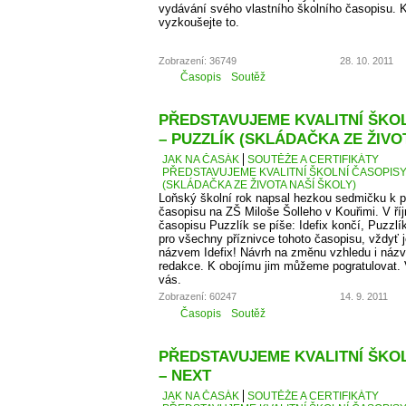
vydávání svého vlastního školního časopisu. K
vyzkoušejte to.
Zobrazení: 36749
28. 10. 2011
Časopis
Soutěž
PŘEDSTAVUJEME KVALITNÍ ŠKOLN
– PUZZLÍK (SKLÁDAČKA ZE ŽIVO
JAK NA ČASÁK
SOUTĚŽE A CERTIFIKÁTY
PŘEDSTAVUJEME KVALITNÍ ŠKOLNÍ ČASOPISY –
(SKLÁDAČKA ZE ŽIVOTA NAŠÍ ŠKOLY)
Loňský školní rok napsal hezkou sedmičku k p
časopisu na ZŠ Miloše Šolleho v Kouřimi. V ří
časopisu Puzzlík se píše: Idefix končí, Puzzl
pro všechny příznivce tohoto časopisu, vždyť j
názvem Idefix! Návrh na změnu vzhledu i názv
redakce. K obojímu jim můžeme pogratulovat. 
vás.
Zobrazení: 60247
14. 9. 2011
Časopis
Soutěž
PŘEDSTAVUJEME KVALITNÍ ŠKOLN
– NEXT
JAK NA ČASÁK
SOUTĚŽE A CERTIFIKÁTY