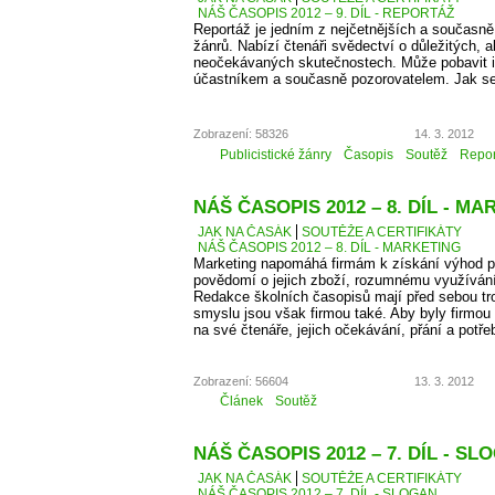
NÁŠ ČASOPIS 2012 – 9. DÍL - REPORTÁŽ
Reportáž je jedním z nejčetnějších a současně
žánrů. Nabízí čtenáři svědectví o důležitých, a
neočekávaných skutečnostech. Může pobavit i p
účastníkem a současně pozorovatelem. Jak se
Zobrazení: 58326
14. 3. 2012
Publicistické žánry
Časopis
Soutěž
Repor
NÁŠ ČASOPIS 2012 – 8. DÍL - M
JAK NA ČASÁK
SOUTĚŽE A CERTIFIKÁTY
NÁŠ ČASOPIS 2012 – 8. DÍL - MARKETING
Marketing napomáhá firmám k získání výhod př
povědomí o jejich zboží, rozumnému využíván
Redakce školních časopisů mají před sebou troc
smyslu jsou však firmou také. Aby byly firmou
na své čtenáře, jejich očekávání, přání a potře
Zobrazení: 56604
13. 3. 2012
Článek
Soutěž
NÁŠ ČASOPIS 2012 – 7. DÍL - SL
JAK NA ČASÁK
SOUTĚŽE A CERTIFIKÁTY
NÁŠ ČASOPIS 2012 – 7. DÍL - SLOGAN