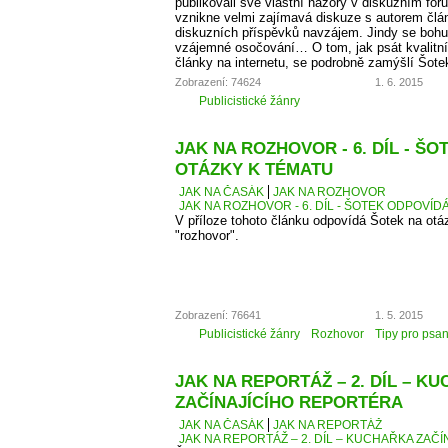
publikovali své vlastní názory v diskuzním fó
vznikne velmi zajímavá diskuze s autorem člá
diskuzních příspěvků navzájem. Jindy se bohu
vzájemné osočování… O tom, jak psát kvalitní
články na internetu, se podrobně zamýšlí Šote
Zobrazení: 74624
1. 6. 2015
Publicistické žánry
JAK NA ROZHOVOR - 6. DÍL - Š
OTÁZKY K TÉMATU
JAK NA ČASÁK
JAK NA ROZHOVOR
JAK NA ROZHOVOR - 6. DÍL - ŠOTEK ODPOVÍD
V příloze tohoto článku odpovídá Šotek na otáz
"rozhovor".
Zobrazení: 76641
1. 5. 2015
Publicistické žánry
Rozhovor
Tipy pro psan
JAK NA REPORTÁŽ – 2. DÍL – K
ZAČÍNAJÍCÍHO REPORTÉRA
JAK NA ČASÁK
JAK NA REPORTÁŽ
JAK NA REPORTÁŽ – 2. DÍL – KUCHAŘKA ZAČ