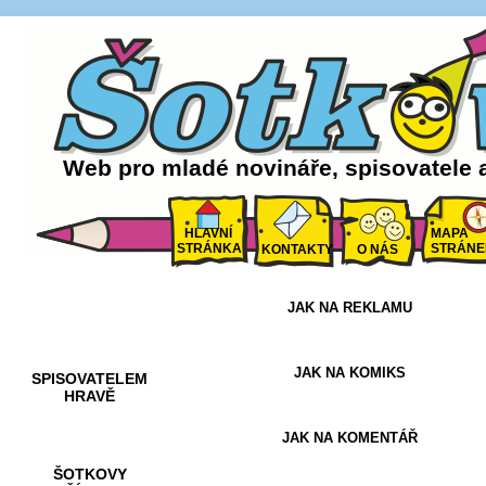
Web pro mladé novináře, spisovatele 
HLAVNÍ
MAPA
STRÁNKA
STRÁNE
KONTAKTY
O NÁS
JAK NA REKLAMU
AKCE A
SOUTĚŽE
JAK NA KOMIKS
SPISOVATELEM
HRAVĚ
JAK NA KOMENTÁŘ
ŠOTKOVY