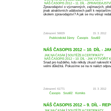
NÁŠ ČASOPIS 2012 – 11. DÍL - ZPRAVODAJSTV
Zpravodajství o významných, zajímavých, přek
jinak atraktivních událostech patří k nejstarší
úkolem zpravodajství? A jak se mu věnují reda
Zobrazení: 56829
15. 3. 2012
Publicistické žánry
Časopis
Soutěž
NÁŠ ČASOPIS 2012 – 10. DÍL - 
JAK NA ČASÁK
SOUTĚŽE A CERTIFIKÁTY
NÁŠ ČASOPIS 2012 – 10. DÍL - JAK VYTVOŘIT 
Snad pro každého, kdo někdy zkusil nakreslit k
velmi důležitá. Pokusíme se na ni nalézt odpo
Zobrazení: 61771
15. 3. 2012
Časopis
Soutěž
Komiks
NÁŠ ČASOPIS 2012 – 9. DÍL - R
JAK NA ČASÁK
SOUTĚŽE A CERTIFIKÁTY