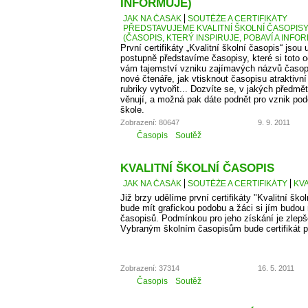
INFORMUJE)
JAK NA ČASÁK
SOUTĚŽE A CERTIFIKÁTY
PŘEDSTAVUJEME KVALITNÍ ŠKOLNÍ ČASOPISY –
(ČASOPIS, KTERÝ INSPIRUJE, POBAVÍ A INFO
První certifikáty „Kvalitní školní časopis“ jso
postupně představíme časopisy, které si toto 
vám tajemství vzniku zajímavých názvů časopis
nové čtenáře, jak vtisknout časopisu atraktivn
rubriky vytvořit... Dozvíte se, v jakých předm
věnují, a možná pak dáte podnět pro vznik po
škole.
Zobrazení: 80647
9. 9. 2011
Časopis
Soutěž
KVALITNÍ ŠKOLNÍ ČASOPIS
JAK NA ČASÁK
SOUTĚŽE A CERTIFIKÁTY
KVA
Již brzy udělíme první certifikáty "Kvalitní škol
bude mít grafickou podobu a žáci si jím budou
časopisů. Podmínkou pro jeho získání je zlepš
Vybraným školním časopisům bude certifikát p
Zobrazení: 37314
16. 5. 2011
Časopis
Soutěž