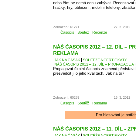
nebo čím se nemá cenu zabývat. Recenzovat 
hračky, hry, oblečení, mobilní telefony, zkrátka
Zobrazení: 61271
27. 3. 2012
Časopis
Soutěž
Recenze
NÁŠ ČASOPIS 2012 – 12. DÍL – 
REKLAMA
JAK NA ČASÁK
SOUTĚŽE A CERTIFIKÁTY
NÁŠ ČASOPIS 2012 – 12. DÍL – PROPAGACE A
Propagovat školní časopis znamená představit 
přesvědčit ji o jeho kvalitách. Jak na to?
Zobrazení: 60289
16. 3. 2012
Časopis
Soutěž
Reklama
Pro hlasování je potře
NÁŠ ČASOPIS 2012 – 11. DÍL - 
JAK NA ČASÁK
SOUTĚŽE A CERTIFIKÁTY