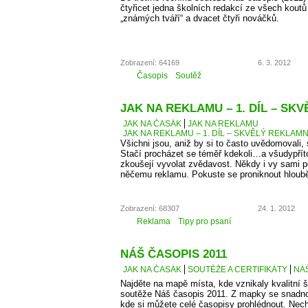
čtyřicet jedna školních redakcí ze všech kout
„známých tváří“ a dvacet čtyři nováčků.
Zobrazení: 64169
6. 3. 2012
Časopis
Soutěž
JAK NA REKLAMU – 1. DÍL – SK
JAK NA ČASÁK
JAK NA REKLAMU
JAK NA REKLAMU – 1. DÍL – SKVĚLÝ REKLAMN
Všichni jsou, aniž by si to často uvědomovali,
Stačí procházet se téměř kdekoli…a všudypří
zkoušejí vyvolat zvědavost. Někdy i vy sami 
něčemu reklamu. Pokuste se proniknout hlouběj
Zobrazení: 68307
24. 1. 2012
Reklama
Tipy pro psaní
NÁŠ ČASOPIS 2011
JAK NA ČASÁK
SOUTĚŽE A CERTIFIKÁTY
NÁŠ
Najděte na mapě místa, kde vznikaly kvalitní š
soutěže Náš časopis 2011. Z mapky se snadno
kde si můžete celé časopisy prohlédnout. Necht