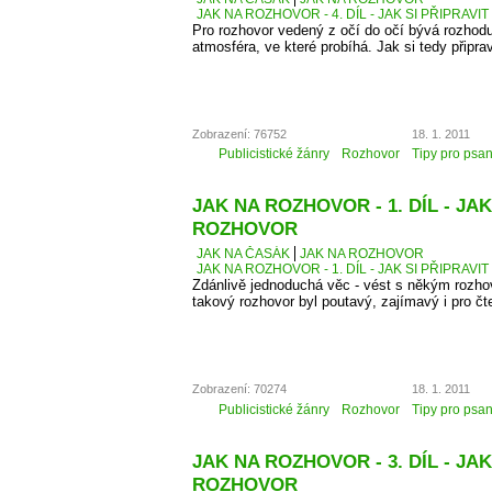
JAK NA ROZHOVOR - 4. DÍL - JAK SI PŘIPRAVI
Pro rozhovor vedený z očí do očí bývá rozhodu
atmosféra, ve které probíhá. Jak si tedy připra
Zobrazení: 76752
18. 1. 2011
Publicistické žánry
Rozhovor
Tipy pro psan
JAK NA ROZHOVOR - 1. DÍL - JAK
ROZHOVOR
JAK NA ČASÁK
JAK NA ROZHOVOR
JAK NA ROZHOVOR - 1. DÍL - JAK SI PŘIPRAV
Zdánlivě jednoduchá věc - vést s někým rozhovo
takový rozhovor byl poutavý, zajímavý i pro čt
Zobrazení: 70274
18. 1. 2011
Publicistické žánry
Rozhovor
Tipy pro psan
JAK NA ROZHOVOR - 3. DÍL - J
ROZHOVOR