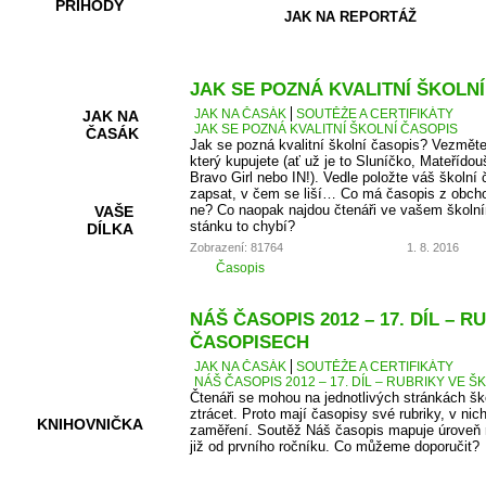
PŘÍHODY
JAK NA REPORTÁŽ
JAK SE POZNÁ KVALITNÍ ŠKOLN
JAK NA ČASÁK
SOUTĚŽE A CERTIFIKÁTY
JAK NA
JAK SE POZNÁ KVALITNÍ ŠKOLNÍ ČASOPIS
ČASÁK
Jak se pozná kvalitní školní časopis? Vezměte
který kupujete (ať už je to Sluníčko, Mateřídou
Bravo Girl nebo IN!). Vedle položte váš školní 
zapsat, v čem se liší… Co má časopis z obcho
ne? Co naopak najdou čtenáři ve vašem školní
VAŠE
stánku to chybí?
DÍLKA
Zobrazení: 81764
1. 8. 2016
Časopis
HRY A
NÁŠ ČASOPIS 2012 – 17. DÍL – 
KVÍZY
ČASOPISECH
JAK NA ČASÁK
SOUTĚŽE A CERTIFIKÁTY
NÁŠ ČASOPIS 2012 – 17. DÍL – RUBRIKY VE
Čtenáři se mohou na jednotlivých stránkách š
ztrácet. Proto mají časopisy své rubriky, v nic
KNIHOVNIČKA
zaměření. Soutěž Náš časopis mapuje úroveň r
již od prvního ročníku. Co můžeme doporučit?