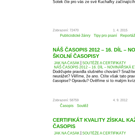
Šotek čte pro vás ze své Kuchařky začínající
Zobrazení: 72470
1. 4. 2015
Publicistické žánry
Tipy pro psaní
Reportá
NÁŠ ČASOPIS 2012 – 16. DÍL – 
ŠKOLNÍ ČASOPISY
JAK NA ČASÁK
SOUTĚŽE A CERTIFIKÁTY
NÁŠ ČASOPIS 2012 – 16. DÍL – NOVINÁŘSKÁ E
Dodržujete pravidla slušného chování? Snažíte
neurážet? Věříme, že ano. Ctíte však tato pra
časopise? Opravdu? Ověříme si to malým kví
Zobrazení: 58759
4. 9. 2012
Časopis
Soutěž
CERTIFIKÁT KVALITY ZÍSKAL K
ČASOPIS
JAK NA ČASÁK
SOUTĚŽE A CERTIFIKÁTY