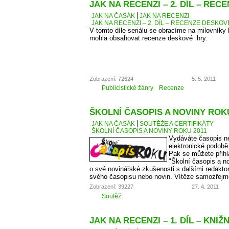
JAK NA RECENZI – 2. DÍL – RE
JAK NA ČASÁK
JAK NA RECENZI
JAK NA RECENZI – 2. DÍL – RECENZE DESKO
V tomto díle seriálu se obracíme na milovníky
mohla obsahovat recenze deskové hry.
Zobrazení: 72624
5. 5. 2011
Publicistické žánry
Recenze
ŠKOLNÍ ČASOPIS A NOVINY ROKU
JAK NA ČASÁK
SOUTĚŽE A CERTIFIKÁTY
ŠKOLNÍ ČASOPIS A NOVINY ROKU 2011
Vydáváte časopis ne
elektronické podobě
Pak se můžete přihl
"Školní časopis a no
o své novinářské zkušenosti s dalšími redaktory
svého časopisu nebo novin. Vítěze samozřejm
Zobrazení: 39227
27. 4. 2011
Soutěž
JAK NA RECENZI – 1. DÍL – KNIŽ