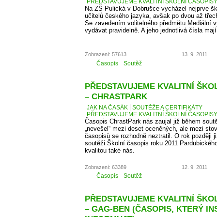
PŘEDSTAVUJEME KVALITNÍ ŠKOLNÍ ČASOPISY –
Na ZŠ Pulická v Dobrušce vycházel nejprve š
učitelů českého jazyka, avšak po dvou až třech 
Se zavedením volitelného předmětu Mediální v
vydávat pravidelně. A jeho jednotlivá čísla maj
Zobrazení: 57613
13. 9. 2011
Časopis
Soutěž
PŘEDSTAVUJEME KVALITNÍ ŠKOLN
– CHRASTPARK
JAK NA ČASÁK
SOUTĚŽE A CERTIFIKÁTY
PŘEDSTAVUJEME KVALITNÍ ŠKOLNÍ ČASOPISY 
Časopis ChrastPark nás zaujal již během sout
„nevešel“ mezi deset oceněných, ale mezi sto
časopisů se rozhodně neztratil. O rok později j
soutěži Školní časopis roku 2011 Pardubického 
kvalitou také nás.
Zobrazení: 63389
12. 9. 2011
Časopis
Soutěž
PŘEDSTAVUJEME KVALITNÍ ŠKOLN
– GAG-BEN (ČASOPIS, KTERÝ IN