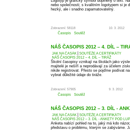
Logotyp je grafický symbol doplněný o text. 
nebo společnosti; s kvalitním logotypem si je d
hezký, ale i snadno zapamatovatelný.
Zobrazení: 58118
10. 3. 2012
Časopis
Soutěž
NÁŠ ČASOPIS 2012 – 4. DÍL – TIR
JAK NA ČASÁK
SOUTĚŽE A CERTIFIKÁTY
NÁŠ ČASOPIS 2012 – 4. DÍL – TIRÁŽ
Školní časopisy vznikají na školách jako výsle
majitelé je nešíří a neprodávají za účelem zis
nikde registrovat. Přesto se pojďme podívat 
vybrat důležité údaje do tiráže.
Zobrazení: 57905
9. 3. 2012
Časopis
Soutěž
NÁŠ ČASOPIS 2012 – 3. DÍL - A
JAK NA ČASÁK
SOUTĚŽE A CERTIFIKÁTY
NÁŠ ČASOPIS 2012 – 3. DÍL - ANKETY POD LU
Anketa nabízí pohled na to, jaký má kdo názor
představu o problému, kterým se zabýváme. J