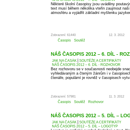
Některé školní časopisy jsou uváděny poutavý
text musí během několika vteřin zaujmout naši 
atmosféru a vyjádřit základní myšlenku jazyke
Zobrazení: 61440
12. 3. 2012
Časopis
Soutěž
NÁŠ ČASOPIS 2012 – 6. DÍL - R
JAK NA ČASÁK
SOUTĚŽE A CERTIFIKÁTY
NÁŠ ČASOPIS 2012 – 6. DÍL - ROZHOVOR
Bez rozhovoru se v současnosti neobejde snad
vyhledávaným a čteným žánrům i v časopisec
čtenáře, populární je rovněž v časopisech vyt
Zobrazení: 57981
11. 3. 2012
Časopis
Soutěž
Rozhovor
NÁŠ ČASOPIS 2012 – 5. DÍL – L
JAK NA ČASÁK
SOUTĚŽE A CERTIFIKÁTY
NÁŠ ČASOPIS 2012 – 5. DÍL – LOGOTYP