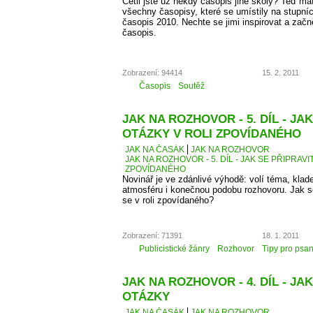
Četli jste už někdy časopis jiné školy? Teď má
všechny časopisy, které se umístily na stupní
časopis 2010. Nechte se jimi inspirovat a začn
časopis.
Zobrazení: 94414
15. 2. 2011
Časopis
Soutěž
JAK NA ROZHOVOR - 5. DÍL - JA
OTÁZKY V ROLI ZPOVÍDANÉHO
JAK NA ČASÁK
JAK NA ROZHOVOR
JAK NA ROZHOVOR - 5. DÍL - JAK SE PŘIPRAVI
ZPOVÍDANÉHO
Novinář je ve zdánlivé výhodě: volí téma, kla
atmosféru i konečnou podobu rozhovoru. Jak se 
se v roli zpovídaného?
Zobrazení: 71391
18. 1. 2011
Publicistické žánry
Rozhovor
Tipy pro psan
JAK NA ROZHOVOR - 4. DÍL - JAK
OTÁZKY
JAK NA ČASÁK
JAK NA ROZHOVOR