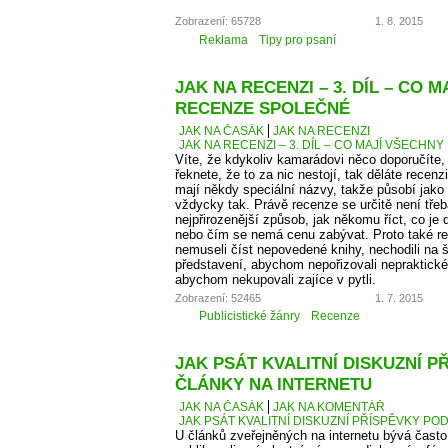
Zobrazení: 65728
1. 8. 2015
Reklama
Tipy pro psaní
JAK NA RECENZI – 3. DÍL – CO 
RECENZE SPOLEČNÉ
JAK NA ČASÁK
JAK NA RECENZI
JAK NA RECENZI – 3. DÍL – CO MAJÍ VŠECH
Víte, že kdykoliv kamarádovi něco doporučíte,
řeknete, že to za nic nestojí, tak děláte recen
mají někdy speciální názvy, takže působí jako
vždycky tak. Právě recenze se určitě není tře
nejpřirozenější způsob, jak někomu říct, co je
nebo čím se nemá cenu zabývat. Proto také 
nemuseli číst nepovedené knihy, nechodili na š
představení, abychom nepořizovali nepraktické
abychom nekupovali zajíce v pytli.
Zobrazení: 52465
1. 7. 2015
Publicistické žánry
Recenze
JAK PSÁT KVALITNÍ DISKUZNÍ P
ČLÁNKY NA INTERNETU
JAK NA ČASÁK
JAK NA KOMENTÁŘ
JAK PSÁT KVALITNÍ DISKUZNÍ PŘÍSPĚVKY PO
U článků zveřejněných na internetu bývá čas