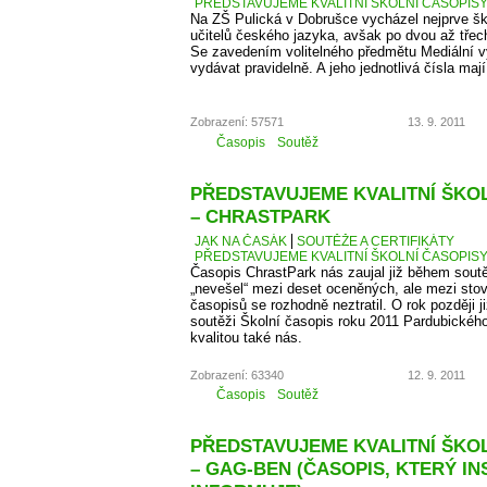
PŘEDSTAVUJEME KVALITNÍ ŠKOLNÍ ČASOPISY –
Na ZŠ Pulická v Dobrušce vycházel nejprve š
učitelů českého jazyka, avšak po dvou až třech 
Se zavedením volitelného předmětu Mediální v
vydávat pravidelně. A jeho jednotlivá čísla maj
Zobrazení: 57571
13. 9. 2011
Časopis
Soutěž
PŘEDSTAVUJEME KVALITNÍ ŠKOLN
– CHRASTPARK
JAK NA ČASÁK
SOUTĚŽE A CERTIFIKÁTY
PŘEDSTAVUJEME KVALITNÍ ŠKOLNÍ ČASOPISY 
Časopis ChrastPark nás zaujal již během sout
„nevešel“ mezi deset oceněných, ale mezi sto
časopisů se rozhodně neztratil. O rok později j
soutěži Školní časopis roku 2011 Pardubického 
kvalitou také nás.
Zobrazení: 63340
12. 9. 2011
Časopis
Soutěž
PŘEDSTAVUJEME KVALITNÍ ŠKOLN
– GAG-BEN (ČASOPIS, KTERÝ IN