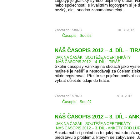
Logotyp je grafický symbol doplněný o text. 
nebo společnosti; s kvalitním logotypem si je d
hezký, ale i snadno zapamatovatelný.
Zobrazení: 58073
10. 3. 2012
Časopis
Soutěž
NÁŠ ČASOPIS 2012 – 4. DÍL – TIR
JAK NA ČASÁK
SOUTĚŽE A CERTIFIKÁTY
NÁŠ ČASOPIS 2012 – 4. DÍL – TIRÁŽ
Školní časopisy vznikají na školách jako výsle
majitelé je nešíří a neprodávají za účelem zis
nikde registrovat. Přesto se pojďme podívat 
vybrat důležité údaje do tiráže.
Zobrazení: 57870
9. 3. 2012
Časopis
Soutěž
NÁŠ ČASOPIS 2012 – 3. DÍL - A
JAK NA ČASÁK
SOUTĚŽE A CERTIFIKÁTY
NÁŠ ČASOPIS 2012 – 3. DÍL - ANKETY POD LU
Anketa nabízí pohled na to, jaký má kdo názor
představu o problému, kterým se zabýváme. J