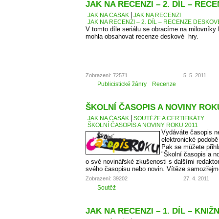
JAK NA RECENZI – 2. DÍL – RE
JAK NA ČASÁK
JAK NA RECENZI
JAK NA RECENZI – 2. DÍL – RECENZE DESKO
V tomto díle seriálu se obracíme na milovníky
mohla obsahovat recenze deskové hry.
Zobrazení: 72571
5. 5. 2011
Publicistické žánry
Recenze
ŠKOLNÍ ČASOPIS A NOVINY ROKU
JAK NA ČASÁK
SOUTĚŽE A CERTIFIKÁTY
ŠKOLNÍ ČASOPIS A NOVINY ROKU 2011
Vydáváte časopis ne
elektronické podobě
Pak se můžete přihl
"Školní časopis a no
o své novinářské zkušenosti s dalšími redaktory
svého časopisu nebo novin. Vítěze samozřejm
Zobrazení: 39202
27. 4. 2011
Soutěž
JAK NA RECENZI – 1. DÍL – KNIŽ