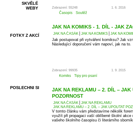
SKVĚLÉ
Zobrazení: 55248
1. 6. 2016
WEBY
Časopis
Soutěž
JAK NA KOMIKS - 1. DÍL - JAK ZA
JAK NA ČASÁK
JAK NA KOMIKS
JAK NA KOMIK
FOTKY Z AKCÍ
Jak postupovat při vytváření komiksu? Jak vz
Následující doporučení vám napoví, jak na to.
VIDEA
Zobrazení: 99935
1. 9. 2015
Komiks
Tipy pro psaní
POSLECHNI SI
JAK NA REKLAMU – 2. DÍL – JA
POZORNOST
JAK NA ČASÁK
JAK NA REKLAMU
JAK NA REKLAMU – 2. DÍL – JAK UPOUTAT P
V tomto článku vám představíme několik forem
využít při propagaci vaší oblíbené školní akce 
vašeho školního časopisu či literárního sborník