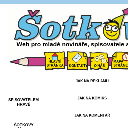
Web pro mladé novináře, spisovatele 
HLAVNÍ
MAPA
STRÁNKA
STRÁNE
KONTAKTY
O NÁS
JAK NA REKLAMU
AKCE A
SOUTĚŽE
JAK NA KOMIKS
SPISOVATELEM
HRAVĚ
JAK NA KOMENTÁŘ
ŠOTKOVY