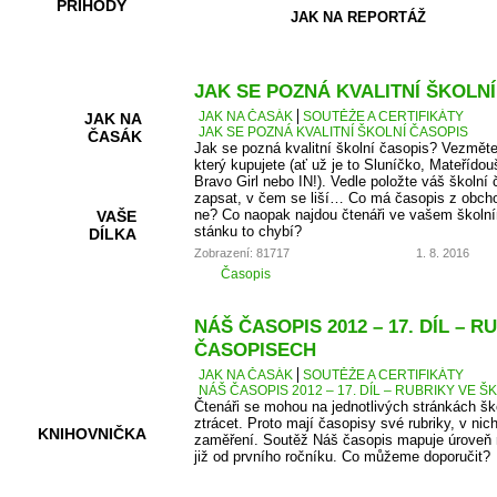
PŘÍHODY
JAK NA REPORTÁŽ
JAK SE POZNÁ KVALITNÍ ŠKOLN
JAK NA ČASÁK
SOUTĚŽE A CERTIFIKÁTY
JAK NA
JAK SE POZNÁ KVALITNÍ ŠKOLNÍ ČASOPIS
ČASÁK
Jak se pozná kvalitní školní časopis? Vezměte
který kupujete (ať už je to Sluníčko, Mateřídou
Bravo Girl nebo IN!). Vedle položte váš školní 
zapsat, v čem se liší… Co má časopis z obcho
ne? Co naopak najdou čtenáři ve vašem školní
VAŠE
stánku to chybí?
DÍLKA
Zobrazení: 81717
1. 8. 2016
Časopis
HRY A
NÁŠ ČASOPIS 2012 – 17. DÍL – 
KVÍZY
ČASOPISECH
JAK NA ČASÁK
SOUTĚŽE A CERTIFIKÁTY
NÁŠ ČASOPIS 2012 – 17. DÍL – RUBRIKY VE
Čtenáři se mohou na jednotlivých stránkách š
ztrácet. Proto mají časopisy své rubriky, v nic
KNIHOVNIČKA
zaměření. Soutěž Náš časopis mapuje úroveň r
již od prvního ročníku. Co můžeme doporučit?