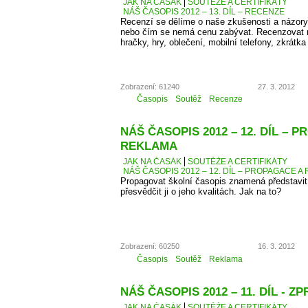
JAK NA ČASÁK
SOUTĚŽE A CERTIFIKÁTY
NÁŠ ČASOPIS 2012 – 13. DÍL – RECENZE
Recenzí se dělíme o naše zkušenosti a názory
nebo čím se nemá cenu zabývat. Recenzovat 
hračky, hry, oblečení, mobilní telefony, zkrátka
Zobrazení: 61240
27. 3. 2012
Časopis
Soutěž
Recenze
NÁŠ ČASOPIS 2012 – 12. DÍL – 
REKLAMA
JAK NA ČASÁK
SOUTĚŽE A CERTIFIKÁTY
NÁŠ ČASOPIS 2012 – 12. DÍL – PROPAGACE A
Propagovat školní časopis znamená představit 
přesvědčit ji o jeho kvalitách. Jak na to?
Zobrazení: 60250
16. 3. 2012
Časopis
Soutěž
Reklama
NÁŠ ČASOPIS 2012 – 11. DÍL - 
JAK NA ČASÁK
SOUTĚŽE A CERTIFIKÁTY