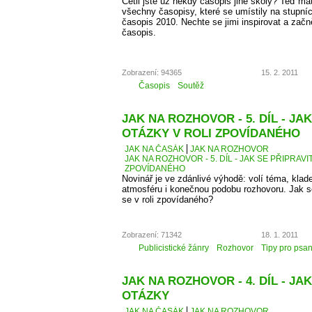
Četli jste už někdy časopis jiné školy? Teď má
všechny časopisy, které se umístily na stupní
časopis 2010. Nechte se jimi inspirovat a začn
časopis.
Zobrazení: 94365
15. 2. 2011
Časopis
Soutěž
JAK NA ROZHOVOR - 5. DÍL - JA
OTÁZKY V ROLI ZPOVÍDANÉHO
JAK NA ČASÁK
JAK NA ROZHOVOR
JAK NA ROZHOVOR - 5. DÍL - JAK SE PŘIPRAVI
ZPOVÍDANÉHO
Novinář je ve zdánlivé výhodě: volí téma, kla
atmosféru i konečnou podobu rozhovoru. Jak se 
se v roli zpovídaného?
Zobrazení: 71342
18. 1. 2011
Publicistické žánry
Rozhovor
Tipy pro psan
JAK NA ROZHOVOR - 4. DÍL - JAK
OTÁZKY
JAK NA ČASÁK
JAK NA ROZHOVOR