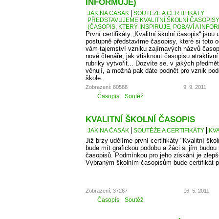
INFORMUJE)
JAK NA ČASÁK
SOUTĚŽE A CERTIFIKÁTY
PŘEDSTAVUJEME KVALITNÍ ŠKOLNÍ ČASOPISY –
(ČASOPIS, KTERÝ INSPIRUJE, POBAVÍ A INFO
První certifikáty „Kvalitní školní časopis“ jso
postupně představíme časopisy, které si toto 
vám tajemství vzniku zajímavých názvů časopis
nové čtenáře, jak vtisknout časopisu atraktivn
rubriky vytvořit... Dozvíte se, v jakých předm
věnují, a možná pak dáte podnět pro vznik po
škole.
Zobrazení: 80588
9. 9. 2011
Časopis
Soutěž
KVALITNÍ ŠKOLNÍ ČASOPIS
JAK NA ČASÁK
SOUTĚŽE A CERTIFIKÁTY
KVA
Již brzy udělíme první certifikáty "Kvalitní škol
bude mít grafickou podobu a žáci si jím budou
časopisů. Podmínkou pro jeho získání je zlepš
Vybraným školním časopisům bude certifikát p
Zobrazení: 37267
16. 5. 2011
Časopis
Soutěž