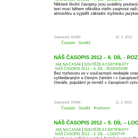
Některé školní časopisy jsou uváděny poutavý
text musí během několika vteřin zaujmout naši 
atmosféru a vyjádřit základní myšlenku jazyke
Zobrazení: 61400
12. 3. 2012
Časopis
Soutěž
NÁŠ ČASOPIS 2012 – 6. DÍL - R
JAK NA ČASÁK
SOUTĚŽE A CERTIFIKÁTY
NÁŠ ČASOPIS 2012 – 6. DÍL - ROZHOVOR
Bez rozhovoru se v současnosti neobejde snad
vyhledávaným a čteným žánrům i v časopisec
čtenáře, populární je rovněž v časopisech vyt
Zobrazení: 57946
11. 3. 2012
Časopis
Soutěž
Rozhovor
NÁŠ ČASOPIS 2012 – 5. DÍL – L
JAK NA ČASÁK
SOUTĚŽE A CERTIFIKÁTY
NÁŠ ČASOPIS 2012 – 5. DÍL – LOGOTYP