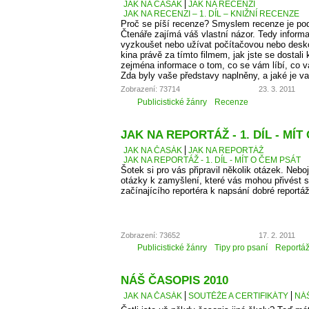
JAK NA ČASÁK
JAK NA RECENZI
JAK NA RECENZI – 1. DÍL – KNIŽNÍ RECENZE
Proč se píší recenze? Smyslem recenze je podě
Čtenáře zajímá váš vlastní názor. Tedy informa
vyzkoušet nebo užívat počítačovou nebo desko
kina právě za tímto filmem, jak jste se dostali 
zejména informace o tom, co se vám líbí, co 
Zda byly vaše představy naplněny, a jaké je v
Zobrazení: 73714
23. 3. 2011
Publicistické žánry
Recenze
JAK NA REPORTÁŽ - 1. DÍL - MÍT
JAK NA ČASÁK
JAK NA REPORTÁŽ
JAK NA REPORTÁŽ - 1. DÍL - MÍT O ČEM PSÁT
Šotek si pro vás připravil několik otázek. Neboj
otázky k zamyšlení, které vás mohou přivést 
začínajícího reportéra k napsání dobré reportá
Zobrazení: 73652
17. 2. 2011
Publicistické žánry
Tipy pro psaní
Reportá
NÁŠ ČASOPIS 2010
JAK NA ČASÁK
SOUTĚŽE A CERTIFIKÁTY
NÁŠ