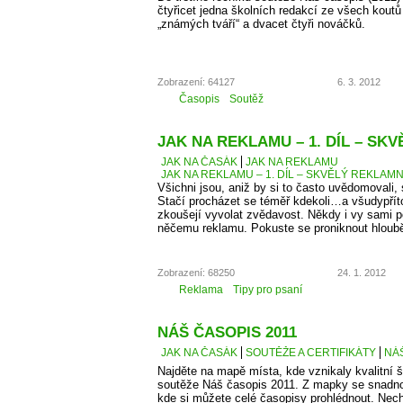
čtyřicet jedna školních redakcí ze všech kout
„známých tváří“ a dvacet čtyři nováčků.
Zobrazení: 64127
6. 3. 2012
Časopis
Soutěž
JAK NA REKLAMU – 1. DÍL – SK
JAK NA ČASÁK
JAK NA REKLAMU
JAK NA REKLAMU – 1. DÍL – SKVĚLÝ REKLAMN
Všichni jsou, aniž by si to často uvědomovali,
Stačí procházet se téměř kdekoli…a všudypří
zkoušejí vyvolat zvědavost. Někdy i vy sami 
něčemu reklamu. Pokuste se proniknout hlouběj
Zobrazení: 68250
24. 1. 2012
Reklama
Tipy pro psaní
NÁŠ ČASOPIS 2011
JAK NA ČASÁK
SOUTĚŽE A CERTIFIKÁTY
NÁŠ
Najděte na mapě místa, kde vznikaly kvalitní š
soutěže Náš časopis 2011. Z mapky se snadno
kde si můžete celé časopisy prohlédnout. Necht