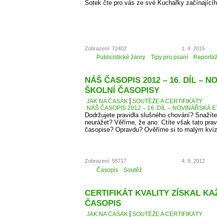
Šotek čte pro vás ze své Kuchařky začínající
Zobrazení: 72402
1. 4. 2015
Publicistické žánry
Tipy pro psaní
Reportá
NÁŠ ČASOPIS 2012 – 16. DÍL – 
ŠKOLNÍ ČASOPISY
JAK NA ČASÁK
SOUTĚŽE A CERTIFIKÁTY
NÁŠ ČASOPIS 2012 – 16. DÍL – NOVINÁŘSKÁ E
Dodržujete pravidla slušného chování? Snažíte
neurážet? Věříme, že ano. Ctíte však tato pra
časopise? Opravdu? Ověříme si to malým kví
Zobrazení: 58717
4. 9. 2012
Časopis
Soutěž
CERTIFIKÁT KVALITY ZÍSKAL K
ČASOPIS
JAK NA ČASÁK
SOUTĚŽE A CERTIFIKÁTY