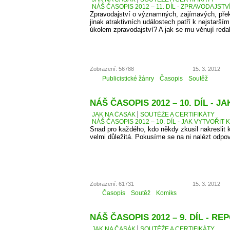
NÁŠ ČASOPIS 2012 – 11. DÍL - ZPRAVODAJSTV
Zpravodajství o významných, zajímavých, přek
jinak atraktivních událostech patří k nejstarší
úkolem zpravodajství? A jak se mu věnují reda
Zobrazení: 56788
15. 3. 2012
Publicistické žánry
Časopis
Soutěž
NÁŠ ČASOPIS 2012 – 10. DÍL - 
JAK NA ČASÁK
SOUTĚŽE A CERTIFIKÁTY
NÁŠ ČASOPIS 2012 – 10. DÍL - JAK VYTVOŘIT 
Snad pro každého, kdo někdy zkusil nakreslit k
velmi důležitá. Pokusíme se na ni nalézt odpo
Zobrazení: 61731
15. 3. 2012
Časopis
Soutěž
Komiks
NÁŠ ČASOPIS 2012 – 9. DÍL - R
JAK NA ČASÁK
SOUTĚŽE A CERTIFIKÁTY