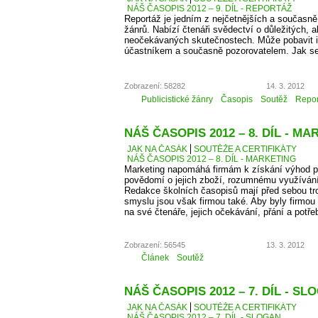
NÁŠ ČASOPIS 2012 – 9. DÍL - REPORTÁŽ
Reportáž je jedním z nejčetnějších a současně
žánrů. Nabízí čtenáři svědectví o důležitých, a
neočekávaných skutečnostech. Může pobavit i p
účastníkem a současně pozorovatelem. Jak se
Zobrazení: 58282
14. 3. 2012
Publicistické žánry
Časopis
Soutěž
Repor
NÁŠ ČASOPIS 2012 – 8. DÍL - M
JAK NA ČASÁK
SOUTĚŽE A CERTIFIKÁTY
NÁŠ ČASOPIS 2012 – 8. DÍL - MARKETING
Marketing napomáhá firmám k získání výhod př
povědomí o jejich zboží, rozumnému využíván
Redakce školních časopisů mají před sebou troc
smyslu jsou však firmou také. Aby byly firmou
na své čtenáře, jejich očekávání, přání a potře
Zobrazení: 56545
13. 3. 2012
Článek
Soutěž
NÁŠ ČASOPIS 2012 – 7. DÍL - SL
JAK NA ČASÁK
SOUTĚŽE A CERTIFIKÁTY
NÁŠ ČASOPIS 2012 – 7. DÍL - SLOGAN