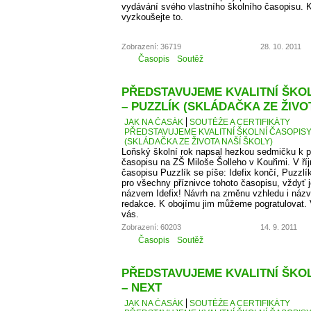
vydávání svého vlastního školního časopisu. K
vyzkoušejte to.
Zobrazení: 36719
28. 10. 2011
Časopis
Soutěž
PŘEDSTAVUJEME KVALITNÍ ŠKOLN
– PUZZLÍK (SKLÁDAČKA ZE ŽIVO
JAK NA ČASÁK
SOUTĚŽE A CERTIFIKÁTY
PŘEDSTAVUJEME KVALITNÍ ŠKOLNÍ ČASOPISY –
(SKLÁDAČKA ZE ŽIVOTA NAŠÍ ŠKOLY)
Loňský školní rok napsal hezkou sedmičku k p
časopisu na ZŠ Miloše Šolleho v Kouřimi. V ří
časopisu Puzzlík se píše: Idefix končí, Puzzl
pro všechny příznivce tohoto časopisu, vždyť j
názvem Idefix! Návrh na změnu vzhledu i názv
redakce. K obojímu jim můžeme pogratulovat. 
vás.
Zobrazení: 60203
14. 9. 2011
Časopis
Soutěž
PŘEDSTAVUJEME KVALITNÍ ŠKOLN
– NEXT
JAK NA ČASÁK
SOUTĚŽE A CERTIFIKÁTY