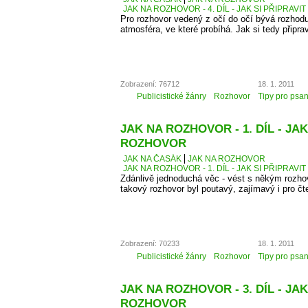
JAK NA ROZHOVOR - 4. DÍL - JAK SI PŘIPRAVI
Pro rozhovor vedený z očí do očí bývá rozhodu
atmosféra, ve které probíhá. Jak si tedy připra
Zobrazení: 76712
18. 1. 2011
Publicistické žánry
Rozhovor
Tipy pro psan
JAK NA ROZHOVOR - 1. DÍL - JAK
ROZHOVOR
JAK NA ČASÁK
JAK NA ROZHOVOR
JAK NA ROZHOVOR - 1. DÍL - JAK SI PŘIPRAV
Zdánlivě jednoduchá věc - vést s někým rozhovo
takový rozhovor byl poutavý, zajímavý i pro čt
Zobrazení: 70233
18. 1. 2011
Publicistické žánry
Rozhovor
Tipy pro psan
JAK NA ROZHOVOR - 3. DÍL - J
ROZHOVOR