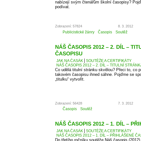
nabízejí svým čtenářům školní časopisy? Pojď
podívat.
Zobrazení: 57824
8. 3. 2012
Publicistické žánry
Časopis
Soutěž
NÁŠ ČASOPIS 2012 – 2. DÍL – TI
ČASOPISU
JAK NA ČASÁK
SOUTĚŽE A CERTIFIKÁTY
NÁŠ ČASOPIS 2012 – 2. DÍL – TITULNÍ STRÁN
Co udělá titulní stránku skvělou? Přeci to, co
takovém časopisu ihned sáhne. Pojďme se spo
„titulku“ vytvořit.
Zobrazení: 56428
7. 3. 2012
Časopis
Soutěž
NÁŠ ČASOPIS 2012 – 1. DÍL – P
JAK NA ČASÁK
SOUTĚŽE A CERTIFIKÁTY
NÁŠ ČASOPIS 2012 – 1. DÍL – PŘIHLÁŠENÉ Č
Do třetího ročníku soutěže Náš časopis (2012) 