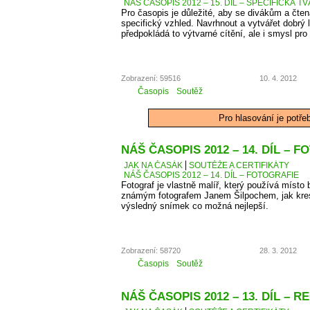
NÁŠ ČASOPIS 2012 – 15. DÍL – SPECIFICKÁ T
Pro časopis je důležité, aby se divákům a čten
specifický vzhled. Navrhnout a vytvářet dobrý 
předpokládá to výtvarné cítění, ale i smysl pro 
Zobrazení: 59516
10. 4. 2012
Časopis
Soutěž
Pro hlasování je potře
NÁŠ ČASOPIS 2012 – 14. DÍL – 
JAK NA ČASÁK
SOUTĚŽE A CERTIFIKÁTY
NÁŠ ČASOPIS 2012 – 14. DÍL – FOTOGRAFIE
Fotograf je vlastně malíř, který používá místo 
známým fotografem Janem Šilpochem, jak kresl
výsledný snímek co možná nejlepší.
Zobrazení: 58720
28. 3. 2012
Časopis
Soutěž
NÁŠ ČASOPIS 2012 – 13. DÍL – 