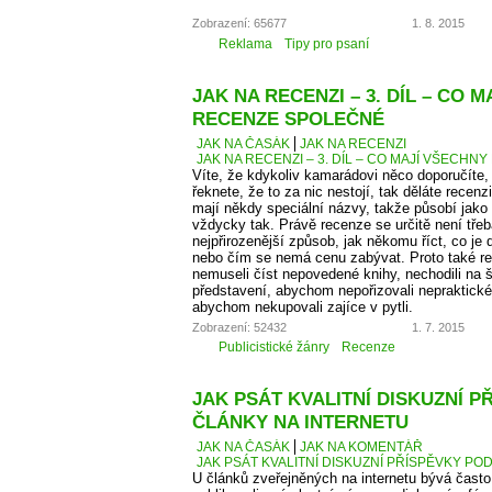
Zobrazení: 65677
1. 8. 2015
Reklama
Tipy pro psaní
JAK NA RECENZI – 3. DÍL – CO 
RECENZE SPOLEČNÉ
JAK NA ČASÁK
JAK NA RECENZI
JAK NA RECENZI – 3. DÍL – CO MAJÍ VŠECH
Víte, že kdykoliv kamarádovi něco doporučíte,
řeknete, že to za nic nestojí, tak děláte recen
mají někdy speciální názvy, takže působí jako
vždycky tak. Právě recenze se určitě není tře
nejpřirozenější způsob, jak někomu říct, co je
nebo čím se nemá cenu zabývat. Proto také 
nemuseli číst nepovedené knihy, nechodili na š
představení, abychom nepořizovali nepraktické
abychom nekupovali zajíce v pytli.
Zobrazení: 52432
1. 7. 2015
Publicistické žánry
Recenze
JAK PSÁT KVALITNÍ DISKUZNÍ P
ČLÁNKY NA INTERNETU
JAK NA ČASÁK
JAK NA KOMENTÁŘ
JAK PSÁT KVALITNÍ DISKUZNÍ PŘÍSPĚVKY PO
U článků zveřejněných na internetu bývá čas