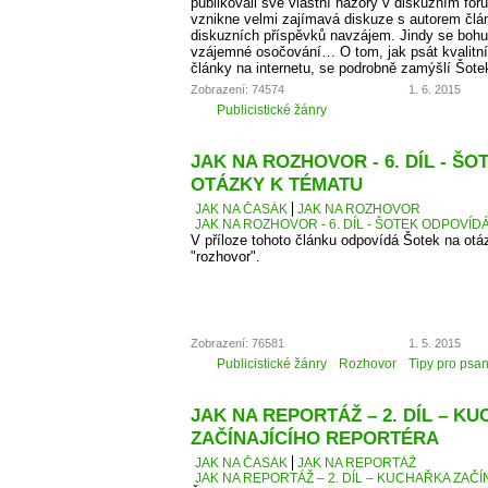
publikovali své vlastní názory v diskuzním fó
vznikne velmi zajímavá diskuze s autorem člá
diskuzních příspěvků navzájem. Jindy se bohu
vzájemné osočování… O tom, jak psát kvalitní
články na internetu, se podrobně zamýšlí Šote
Zobrazení: 74574
1. 6. 2015
Publicistické žánry
JAK NA ROZHOVOR - 6. DÍL - Š
OTÁZKY K TÉMATU
JAK NA ČASÁK
JAK NA ROZHOVOR
JAK NA ROZHOVOR - 6. DÍL - ŠOTEK ODPOVÍD
V příloze tohoto článku odpovídá Šotek na otáz
"rozhovor".
Zobrazení: 76581
1. 5. 2015
Publicistické žánry
Rozhovor
Tipy pro psan
JAK NA REPORTÁŽ – 2. DÍL – K
ZAČÍNAJÍCÍHO REPORTÉRA
JAK NA ČASÁK
JAK NA REPORTÁŽ
JAK NA REPORTÁŽ – 2. DÍL – KUCHAŘKA ZAČ