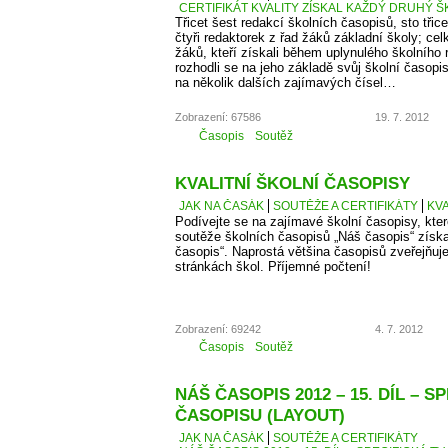
CERTIFIKÁT KVALITY ZÍSKAL KAŽDÝ DRUHÝ Š
Třicet šest redakcí školních časopisů, sto třice
čtyři redaktorek z řad žáků základní školy; cel
žáků, kteří získali během uplynulého školního
rozhodli se na jeho základě svůj školní časopi
na několik dalších zajímavých čísel…
Zobrazení: 67586
19. 7. 2012
Časopis
Soutěž
KVALITNÍ ŠKOLNÍ ČASOPISY
JAK NA ČASÁK
SOUTĚŽE A CERTIFIKÁTY
KVA
Podívejte se na zajímavé školní časopisy, kter
soutěže školních časopisů „Náš časopis“ získaly
časopis“. Naprostá většina časopisů zveřejňuje
stránkách škol. Příjemné počtení!
Zobrazení: 69242
4. 7. 2012
Časopis
Soutěž
NÁŠ ČASOPIS 2012 – 15. DÍL – S
ČASOPISU (LAYOUT)
JAK NA ČASÁK
SOUTĚŽE A CERTIFIKÁTY