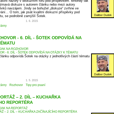
vlastní názory v diskuzním fóru pod příspěvkem. Mnohdy tak
jímavá diskuze s autorem článku nebo mezi autory
ěvků navzájem. Jindy se bohužel „diskuze“ zvrhne ve
ní… O tom, jak psát kvalitní diskuzní příspěvky pod
Dalibor Dudek
etu, se podrobně zamýšlí Šotek.
1. 6. 2015
žánry
HOVOR - 6. DÍL - ŠOTEK ODPOVÍDÁ NA
TÉMATU
JAK NA ROZHOVOR
R - 6. DÍL - ŠOTEK ODPOVÍDÁ NA OTÁZKY K TÉMATU
 článku odpovídá Šotek na otázky z jednotlivých částí tématu
Dalibor Dudek
1. 5. 2015
žánry
Rozhovor
Tipy pro psaní
ORTÁŽ – 2. DÍL – KUCHAŘKA
ÍHO REPORTÉRA
JAK NA REPORTÁŽ
ÁŽ – 2. DÍL – KUCHAŘKA ZAČÍNAJÍCÍHO REPORTÉRA