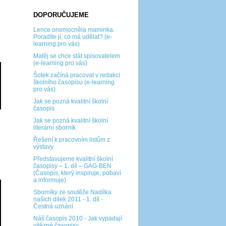
DOPORUČUJEME
Lence onemocněla maminka.
Poradíte jí, co má udělat? (e-
learning pro vás)
Matěj se chce stát spisovatelem
(e-learning pro vás)
Šotek začíná pracovat v redakci
školního časopisu (e-learning
pro vás)
Jak se pozná kvalitní školní
časopis
Jak se pozná kvalitní školní
literární sborník
Řešení k pracovním listům z
výstavy
Představujeme kvalitní školní
časopisy – 1. díl – GAG-BEN
(Časopis, který inspiruje, pobaví
a informuje)
Sborníky ze soutěže Nadílka
našich dílek 2011 - 1. díl -
Čestná uznání
Náš časopis 2010 - Jak vypadají
vítězné časopisy