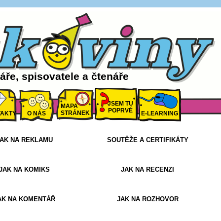
ře, spisovatele a čtenáře
JSEM TU
MAPA
POPRVÉ
STRÁNEK
AKTY
O NÁS
E-LEARNING
AK NA REKLAMU
SOUTĚŽE A CERTIFIKÁTY
JAK NA KOMIKS
JAK NA RECENZI
AK NA KOMENTÁŘ
JAK NA ROZHOVOR