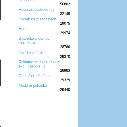
56802
Recenze deskové hry
32149
:D
:D
:D
:D
:D
Plyšák na prázdninách
29075
:D
:D
:D
Horor
29974
:D
:D
:D
Básnička o domácím
mazlíčkovi
:D
:D
:D
28786
Komiks o mně
29370
:D
:D
:D
Reklama na školu (školní
akci, časopis...)
:D
:D
:D
28983
Originální přáníčko
29329
:D
:D
:D
Moderní pohádka
29440
:D
:D
:D
:D
:D
:D