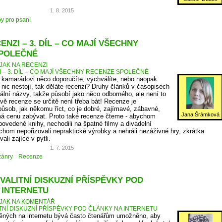
1. 8. 2015
py pro psaní
ENZI – 3. DÍL – CO MAJÍ VŠECHNY
POLEČNÉ
JAK NA RECENZI
I – 3. DÍL – CO MAJÍ VŠECHNY RECENZE SPOLEČNÉ
v kamarádovi něco doporučíte, vychválíte, nebo naopak
 nic nestojí, tak děláte recenzi? Druhy článků v časopisech
ální názvy, takže působí jako něco odborného, ale není to
vě recenze se určitě není třeba bát! Recenze je
způsob, jak někomu říct, co je dobré, zajímavé, zábavné,
Jana Šrámková
á cenu zabývat. Proto také recenze čteme - abychom
povedené knihy, nechodili na špatné filmy a divadelní
chom nepořizovali nepraktické výrobky a nehráli nezáživné hry, zkrátka
li zajíce v pytli.
1. 7. 2015
žánry
Recenze
VALITNÍ DISKUZNÍ PŘÍSPĚVKY POD
 INTERNETU
JAK NA KOMENTÁŘ
ITNÍ DISKUZNÍ PŘÍSPĚVKY POD ČLÁNKY NA INTERNETU
něných na internetu bývá často čtenářům umožněno, aby