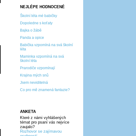
NEJLÉPE HODNOCENÉ
Školní léta mé babičky
Dopoledne s koťaty
Bajka o žábě
Panda a opice
Babička vzpomíná na svá školní
léta
Maminka vzpomíná na svá
školní léta
Prarodiče vzpomínají
Krajina mých snů
Jsem neviditelná
Co pro mě znamená fantazie?
ANKETA
Které z námi vyhlášených
témat pro psaní vás nejvíce
zaujalo?
Rozhovor se zajímavou
osobností...