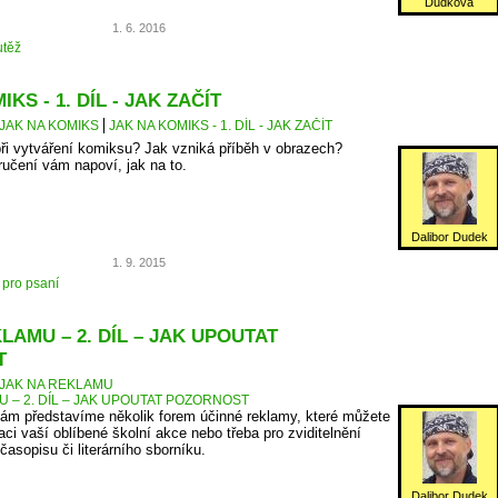
Dudková
1. 6. 2016
těž
KS - 1. DÍL - JAK ZAČÍT
JAK NA KOMIKS
JAK NA KOMIKS - 1. DÍL - JAK ZAČÍT
ři vytváření komiksu? Jak vzniká příběh v obrazech?
ručení vám napoví, jak na to.
Dalibor Dudek
1. 9. 2015
 pro psaní
LAMU – 2. DÍL – JAK UPOUTAT
T
JAK NA REKLAMU
U – 2. DÍL – JAK UPOUTAT POZORNOST
ám představíme několik forem účinné reklamy, které můžete
aci vaší oblíbené školní akce nebo třeba pro zviditelnění
asopisu či literárního sborníku.
Dalibor Dudek