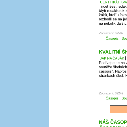
CERTIFIKÁT KV
Třicet šest redak
čtyři redaktorek 
žáků, kteří získ
rozhodli se na j
na několik další
Zobrazení: 67587
Časopis
Sou
KVALITNÍ Š
JAK NA ČASÁK
Podívejte se na 
soutěže školních 
časopis“. Napros
stránkách škol. 
Zobrazení: 69242
Časopis
Sou
NÁŠ ČASOPI