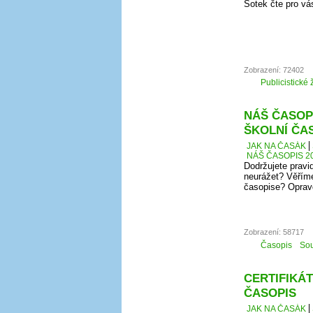
Šotek čte pro vá
Zobrazení: 72402
Publicistické 
NÁŠ ČASOPI
ŠKOLNÍ ČA
JAK NA ČASÁK
NÁŠ ČASOPIS 20
Dodržujete pravi
neurážet? Věříme
časopise? Oprav
Zobrazení: 58717
Časopis
Sou
CERTIFIKÁT
ČASOPIS
JAK NA ČASÁK