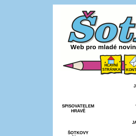
Web pro mladé noviná
HLAVNÍ
STRÁNKA
KONT
J
AKCE A
SOUTĚŽE
SPISOVATELEM
HRAVĚ
J
ŠOTKOVY