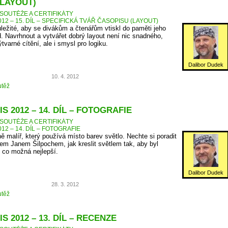
(LAYOUT)
SOUTĚŽE A CERTIFIKÁTY
12 – 15. DÍL – SPECIFICKÁ TVÁŘ ČASOPISU (LAYOUT)
ůležité, aby se divákům a čtenářům vtiskl do paměti jeho
d. Navrhnout a vytvářet dobrý layout není nic snadného,
tvarné cítění, ale i smysl pro logiku.
Dalibor Dudek
10. 4. 2012
těž
S 2012 – 14. DÍL – FOTOGRAFIE
SOUTĚŽE A CERTIFIKÁTY
12 – 14. DÍL – FOTOGRAFIE
ně malíř, který používá místo barev světlo. Nechte si poradit
m Janem Šilpochem, jak kreslit světlem tak, aby byl
 co možná nejlepší.
Dalibor Dudek
28. 3. 2012
těž
S 2012 – 13. DÍL – RECENZE