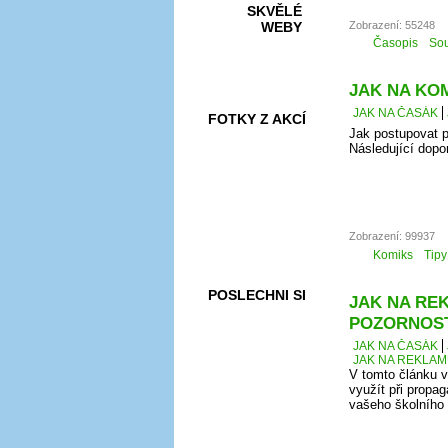
SKVĚLÉ
Zobrazení: 55248
WEBY
Časopis
Sou
JAK NA KOMI
JAK NA ČASÁK
FOTKY Z AKCÍ
Jak postupovat p
Následující dopo
VIDEA
Zobrazení: 99937
Komiks
Tipy
POSLECHNI SI
JAK NA REK
POZORNOS
JAK NA ČASÁK
JAK NA REKLAM
V tomto článku v
využít při propag
vašeho školního č