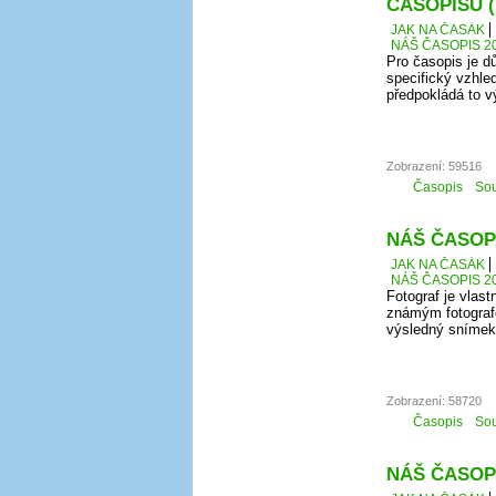
ČASOPISU 
JAK NA ČASÁK
NÁŠ ČASOPIS 20
Pro časopis je d
specifický vzhle
předpokládá to vý
Zobrazení: 59516
Časopis
Sou
NÁŠ ČASOPI
JAK NA ČASÁK
NÁŠ ČASOPIS 20
Fotograf je vlast
známým fotografe
výsledný snímek
Zobrazení: 58720
Časopis
Sou
NÁŠ ČASOPI