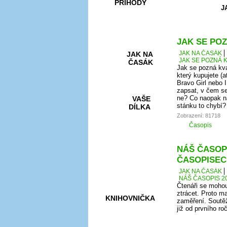
PŘÍHODY
J
JAK SE POZ
JAK NA ČASÁK
JAK NA
JAK SE POZNÁ K
ČASÁK
Jak se pozná kva
který kupujete (a
Bravo Girl nebo I
zapsat, v čem se
ne? Co naopak na
VAŠE
stánku to chybí?
DÍLKA
Zobrazení: 81718
Časopis
HRY A
NÁŠ ČASOPI
KVÍZY
ČASOPISEC
JAK NA ČASÁK
NÁŠ ČASOPIS 20
Čtenáři se mohou
ztrácet. Proto ma
KNIHOVNIČKA
zaměření. Soutěž
již od prvního r