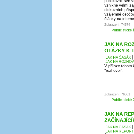
publikovali své 
vznikne velmi za
diskuzních přísp
vzájemné osočová
články na intern
Zobrazení: 74574
Publicistické 
JAK NA ROZ
OTÁZKY K 
JAK NA ČASÁK
JAK NA ROZHOVO
V příloze tohoto
"rozhovor".
Zobrazení: 76581
Publicistické 
JAK NA REP
ZAČÍNAJÍC
JAK NA ČASÁK
JAK NA REPORT