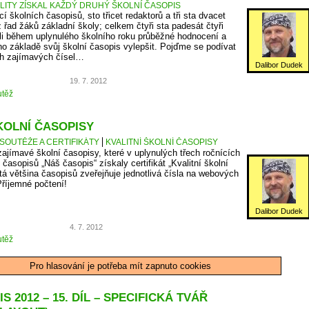
ALITY ZÍSKAL KAŽDÝ DRUHÝ ŠKOLNÍ ČASOPIS
cí školních časopisů, sto třicet redaktorů a tři sta dvacet
z řad žáků základní školy; celkem čtyři sta padesát čtyři
ali během uplynulého školního roku průběžné hodnocení a
eho základě svůj školní časopis vylepšit. Pojďme se podívat
ch zajímavých čísel…
Dalibor Dudek
19. 7. 2012
těž
KOLNÍ ČASOPISY
SOUTĚŽE A CERTIFIKÁTY
KVALITNÍ ŠKOLNÍ ČASOPISY
zajímavé školní časopisy, které v uplynulých třech ročnících
časopisů „Náš časopis“ získaly certifikát „Kvalitní školní
tá většina časopisů zveřejňuje jednotlivá čísla na webových
Příjemné počtení!
Dalibor Dudek
4. 7. 2012
těž
Pro hlasování je potřeba mít zapnuto cookies
S 2012 – 15. DÍL – SPECIFICKÁ TVÁŘ