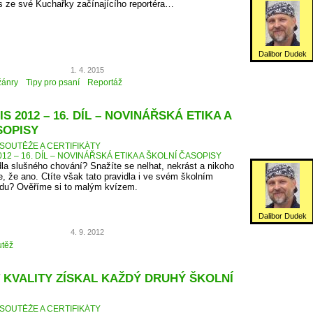
s ze své Kuchařky začínajícího reportéra…
Dalibor Dudek
1. 4. 2015
žánry
Tipy pro psaní
Reportáž
S 2012 – 16. DÍL – NOVINÁŘSKÁ ETIKA A
SOPISY
SOUTĚŽE A CERTIFIKÁTY
12 – 16. DÍL – NOVINÁŘSKÁ ETIKA A ŠKOLNÍ ČASOPISY
dla slušného chování? Snažíte se nelhat, nekrást a nikoho
, že ano. Ctíte však tato pravidla i ve svém školním
du? Ověříme si to malým kvízem.
Dalibor Dudek
4. 9. 2012
těž
 KVALITY ZÍSKAL KAŽDÝ DRUHÝ ŠKOLNÍ
SOUTĚŽE A CERTIFIKÁTY