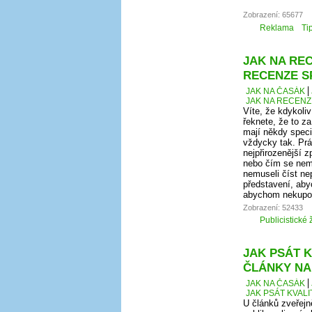
Zobrazení: 65677
Reklama
Ti
JAK NA REC
RECENZE S
JAK NA ČASÁK
JAK NA RECENZ
Víte, že kdykoli
řeknete, že to za
mají někdy speci
vždycky tak. Prá
nejpřirozenější 
nebo čím se nem
nemuseli číst ne
představení, aby
abychom nekupova
Zobrazení: 52433
Publicistické 
JAK PSÁT K
ČLÁNKY NA
JAK NA ČASÁK
JAK PSÁT KVAL
U článků zveřej