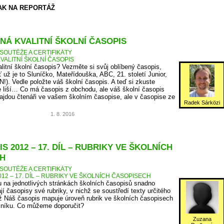
AK NA REPORTÁŽ
NÁ KVALITNÍ ŠKOLNÍ ČASOPIS
SOUTĚŽE A CERTIFIKÁTY
VALITNÍ ŠKOLNÍ ČASOPIS
litní školní časopis? Vezměte si svůj oblíbený časopis,
ť už je to Sluníčko, Mateřídouška, ABC, 21. století Junior,
N!). Vedle položte váš školní časopis. A teď si zkuste
 liší… Co má časopis z obchodu, ale váš školní časopis
jdou čtenáři ve vašem školním časopise, ale v časopise ze
Radek Sárközi
1. 8. 2016
S 2012 – 17. DÍL – RUBRIKY VE ŠKOLNÍCH
H
SOUTĚŽE A CERTIFIKÁTY
12 – 17. DÍL – RUBRIKY VE ŠKOLNÍCH ČASOPISECH
 na jednotlivých stránkách školních časopisů snadno
jí časopisy své rubriky, v nichž se soustředí texty určitého
 Náš časopis mapuje úroveň rubrik ve školních časopisech
očníku. Co můžeme doporučit?
Zuzana