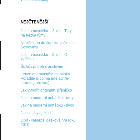
NEJČTENĚJŠÍ
Jak na básničku – 2. díl – Tipy
na bezva rýmy
Nepište jen do šuplíku, pište na
Šotkoviny!
Jak na básničku – 5. díl – O
zvířátku
Šotkův příběh s příslovím
Lence onemocněla maminka.
Poradíte jí, co má udělat? (e-
learning pro vás)
Jak vytvořit originální přáníčko
Jak na moderní pohádku - rady
Jak na moderní pohádku - úvod
Jak se chytají lelci
Dixit - Nejlepší desková hra roku
2010