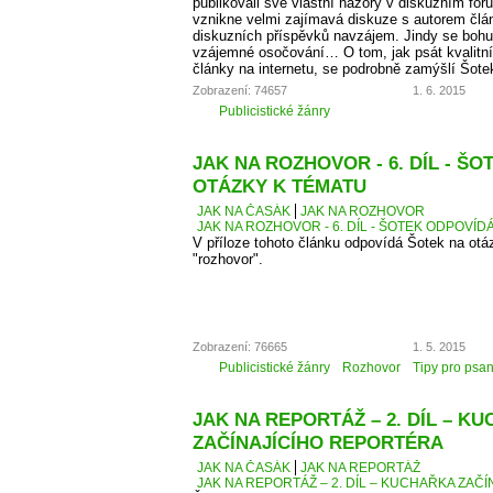
publikovali své vlastní názory v diskuzním fó
vznikne velmi zajímavá diskuze s autorem člá
diskuzních příspěvků navzájem. Jindy se bohu
vzájemné osočování… O tom, jak psát kvalitní
články na internetu, se podrobně zamýšlí Šote
Zobrazení: 74657
1. 6. 2015
Publicistické žánry
JAK NA ROZHOVOR - 6. DÍL - Š
OTÁZKY K TÉMATU
JAK NA ČASÁK
JAK NA ROZHOVOR
JAK NA ROZHOVOR - 6. DÍL - ŠOTEK ODPOVÍD
V příloze tohoto článku odpovídá Šotek na otáz
"rozhovor".
Zobrazení: 76665
1. 5. 2015
Publicistické žánry
Rozhovor
Tipy pro psan
JAK NA REPORTÁŽ – 2. DÍL – K
ZAČÍNAJÍCÍHO REPORTÉRA
JAK NA ČASÁK
JAK NA REPORTÁŽ
JAK NA REPORTÁŽ – 2. DÍL – KUCHAŘKA ZAČ