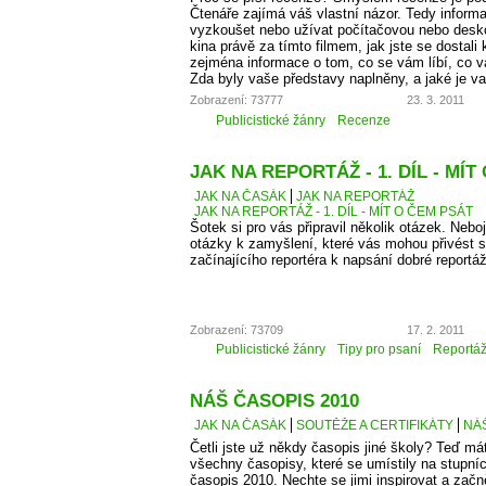
Čtenáře zajímá váš vlastní názor. Tedy informa
vyzkoušet nebo užívat počítačovou nebo desko
kina právě za tímto filmem, jak jste se dostali 
zejména informace o tom, co se vám líbí, co 
Zda byly vaše představy naplněny, a jaké je v
Zobrazení: 73777
23. 3. 2011
Publicistické žánry
Recenze
JAK NA REPORTÁŽ - 1. DÍL - MÍT
JAK NA ČASÁK
JAK NA REPORTÁŽ
JAK NA REPORTÁŽ - 1. DÍL - MÍT O ČEM PSÁT
Šotek si pro vás připravil několik otázek. Neboj
otázky k zamyšlení, které vás mohou přivést 
začínajícího reportéra k napsání dobré reportá
Zobrazení: 73709
17. 2. 2011
Publicistické žánry
Tipy pro psaní
Reportá
NÁŠ ČASOPIS 2010
JAK NA ČASÁK
SOUTĚŽE A CERTIFIKÁTY
NÁŠ
Četli jste už někdy časopis jiné školy? Teď má
všechny časopisy, které se umístily na stupní
časopis 2010. Nechte se jimi inspirovat a začn