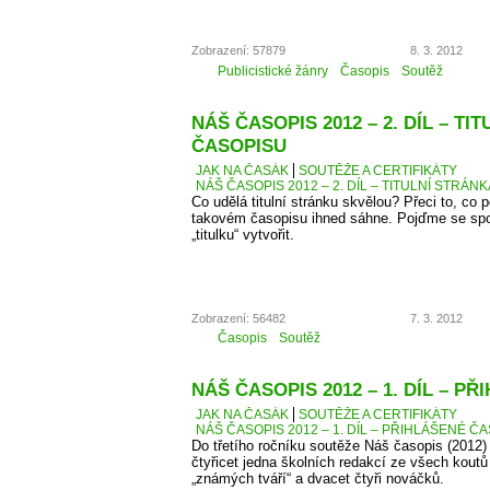
Zobrazení: 57879
8. 3. 2012
Publicistické žánry
Časopis
Soutěž
NÁŠ ČASOPIS 2012 – 2. DÍL – TI
ČASOPISU
JAK NA ČASÁK
SOUTĚŽE A CERTIFIKÁTY
NÁŠ ČASOPIS 2012 – 2. DÍL – TITULNÍ STRÁN
Co udělá titulní stránku skvělou? Přeci to, co
takovém časopisu ihned sáhne. Pojďme se spo
„titulku“ vytvořit.
Zobrazení: 56482
7. 3. 2012
Časopis
Soutěž
NÁŠ ČASOPIS 2012 – 1. DÍL – P
JAK NA ČASÁK
SOUTĚŽE A CERTIFIKÁTY
NÁŠ ČASOPIS 2012 – 1. DÍL – PŘIHLÁŠENÉ Č
Do třetího ročníku soutěže Náš časopis (2012) 
čtyřicet jedna školních redakcí ze všech kout
„známých tváří“ a dvacet čtyři nováčků.