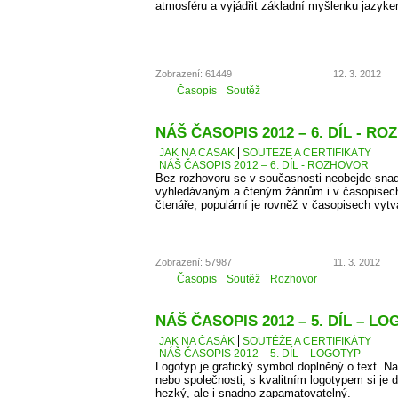
atmosféru a vyjádřit základní myšlenku jazyke
Zobrazení: 61449
12. 3. 2012
Časopis
Soutěž
NÁŠ ČASOPIS 2012 – 6. DÍL - R
JAK NA ČASÁK
SOUTĚŽE A CERTIFIKÁTY
NÁŠ ČASOPIS 2012 – 6. DÍL - ROZHOVOR
Bez rozhovoru se v současnosti neobejde snad
vyhledávaným a čteným žánrům i v časopisec
čtenáře, populární je rovněž v časopisech vyt
Zobrazení: 57987
11. 3. 2012
Časopis
Soutěž
Rozhovor
NÁŠ ČASOPIS 2012 – 5. DÍL – L
JAK NA ČASÁK
SOUTĚŽE A CERTIFIKÁTY
NÁŠ ČASOPIS 2012 – 5. DÍL – LOGOTYP
Logotyp je grafický symbol doplněný o text. 
nebo společnosti; s kvalitním logotypem si je d
hezký, ale i snadno zapamatovatelný.