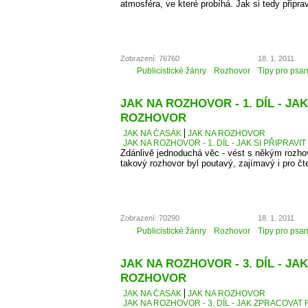
atmosféra, ve které probíhá. Jak si tedy připra
Zobrazení: 76760
18. 1. 2011
Publicistické žánry
Rozhovor
Tipy pro psan
JAK NA ROZHOVOR - 1. DÍL - JAK
ROZHOVOR
JAK NA ČASÁK
JAK NA ROZHOVOR
JAK NA ROZHOVOR - 1. DÍL - JAK SI PŘIPRAV
Zdánlivě jednoduchá věc - vést s někým rozhovo
takový rozhovor byl poutavý, zajímavý i pro čt
Zobrazení: 70290
18. 1. 2011
Publicistické žánry
Rozhovor
Tipy pro psan
JAK NA ROZHOVOR - 3. DÍL - J
ROZHOVOR
JAK NA ČASÁK
JAK NA ROZHOVOR
JAK NA ROZHOVOR - 3. DÍL - JAK ZPRACOVA