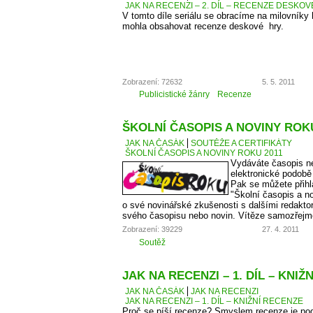
JAK NA RECENZI – 2. DÍL – RECENZE DESKO
V tomto díle seriálu se obracíme na milovníky
mohla obsahovat recenze deskové hry.
Zobrazení: 72632
5. 5. 2011
Publicistické žánry
Recenze
ŠKOLNÍ ČASOPIS A NOVINY ROKU
JAK NA ČASÁK
SOUTĚŽE A CERTIFIKÁTY
ŠKOLNÍ ČASOPIS A NOVINY ROKU 2011
Vydáváte časopis ne
elektronické podobě
Pak se můžete přihl
"Školní časopis a no
o své novinářské zkušenosti s dalšími redaktory
svého časopisu nebo novin. Vítěze samozřejm
Zobrazení: 39229
27. 4. 2011
Soutěž
JAK NA RECENZI – 1. DÍL – KNIŽ
JAK NA ČASÁK
JAK NA RECENZI
JAK NA RECENZI – 1. DÍL – KNIŽNÍ RECENZE
Proč se píší recenze? Smyslem recenze je podě