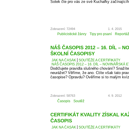
Šotek čte pro vás ze své Kuchařky začínající
Zobrazení: 72494
1. 4. 2015
Publicistické žánry
Tipy pro psaní
Reportá
NÁŠ ČASOPIS 2012 – 16. DÍL – 
ŠKOLNÍ ČASOPISY
JAK NA ČASÁK
SOUTĚŽE A CERTIFIKÁTY
NÁŠ ČASOPIS 2012 – 16. DÍL – NOVINÁŘSKÁ E
Dodržujete pravidla slušného chování? Snažíte
neurážet? Věříme, že ano. Ctíte však tato pra
časopise? Opravdu? Ověříme si to malým kví
Zobrazení: 58763
4. 9. 2012
Časopis
Soutěž
CERTIFIKÁT KVALITY ZÍSKAL K
ČASOPIS
JAK NA ČASÁK
SOUTĚŽE A CERTIFIKÁTY