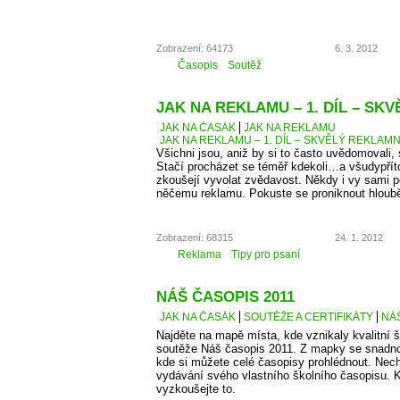
Zobrazení: 64173
6. 3. 2012
Časopis
Soutěž
JAK NA REKLAMU – 1. DÍL – SK
JAK NA ČASÁK
JAK NA REKLAMU
JAK NA REKLAMU – 1. DÍL – SKVĚLÝ REKLAMN
Všichni jsou, aniž by si to často uvědomovali,
Stačí procházet se téměř kdekoli…a všudypří
zkoušejí vyvolat zvědavost. Někdy i vy sami 
něčemu reklamu. Pokuste se proniknout hlouběj
Zobrazení: 68315
24. 1. 2012
Reklama
Tipy pro psaní
NÁŠ ČASOPIS 2011
JAK NA ČASÁK
SOUTĚŽE A CERTIFIKÁTY
NÁŠ
Najděte na mapě místa, kde vznikaly kvalitní š
soutěže Náš časopis 2011. Z mapky se snadno
kde si můžete celé časopisy prohlédnout. Necht
vydávání svého vlastního školního časopisu. K
vyzkoušejte to.