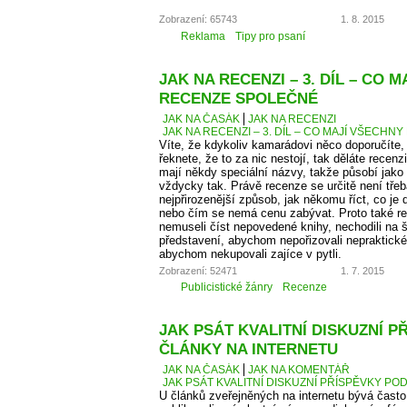
Zobrazení: 65743
1. 8. 2015
Reklama
Tipy pro psaní
JAK NA RECENZI – 3. DÍL – CO 
RECENZE SPOLEČNÉ
JAK NA ČASÁK
JAK NA RECENZI
JAK NA RECENZI – 3. DÍL – CO MAJÍ VŠECH
Víte, že kdykoliv kamarádovi něco doporučíte,
řeknete, že to za nic nestojí, tak děláte recen
mají někdy speciální názvy, takže působí jako
vždycky tak. Právě recenze se určitě není tře
nejpřirozenější způsob, jak někomu říct, co je
nebo čím se nemá cenu zabývat. Proto také 
nemuseli číst nepovedené knihy, nechodili na š
představení, abychom nepořizovali nepraktické
abychom nekupovali zajíce v pytli.
Zobrazení: 52471
1. 7. 2015
Publicistické žánry
Recenze
JAK PSÁT KVALITNÍ DISKUZNÍ P
ČLÁNKY NA INTERNETU
JAK NA ČASÁK
JAK NA KOMENTÁŘ
JAK PSÁT KVALITNÍ DISKUZNÍ PŘÍSPĚVKY PO
U článků zveřejněných na internetu bývá čas