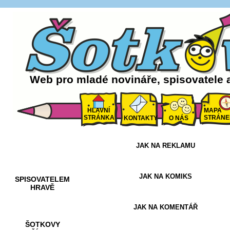
Web pro mladé novináře, spisovatele 
HLAVNÍ
MAPA
STRÁNKA
STRÁNE
KONTAKTY
O NÁS
JAK NA REKLAMU
AKCE A
SOUTĚŽE
JAK NA KOMIKS
SPISOVATELEM
HRAVĚ
JAK NA KOMENTÁŘ
ŠOTKOVY