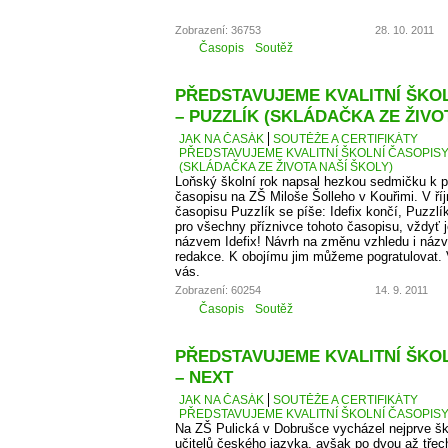
Zobrazení: 36753
28. 10. 2011
Časopis
Soutěž
PŘEDSTAVUJEME KVALITNÍ ŠKOLN
– PUZZLÍK (SKLÁDAČKA ZE ŽIVO
JAK NA ČASÁK
SOUTĚŽE A CERTIFIKÁTY
PŘEDSTAVUJEME KVALITNÍ ŠKOLNÍ ČASOPISY –
(SKLÁDAČKA ZE ŽIVOTA NAŠÍ ŠKOLY)
Loňský školní rok napsal hezkou sedmičku k p
časopisu na ZŠ Miloše Šolleho v Kouřimi. V ří
časopisu Puzzlík se píše: Idefix končí, Puzzl
pro všechny příznivce tohoto časopisu, vždyť j
názvem Idefix! Návrh na změnu vzhledu i názv
redakce. K obojímu jim můžeme pogratulovat. 
vás.
Zobrazení: 60254
14. 9. 2011
Časopis
Soutěž
PŘEDSTAVUJEME KVALITNÍ ŠKOLN
– NEXT
JAK NA ČASÁK
SOUTĚŽE A CERTIFIKÁTY
PŘEDSTAVUJEME KVALITNÍ ŠKOLNÍ ČASOPISY –
Na ZŠ Pulická v Dobrušce vycházel nejprve š
učitelů českého jazyka, avšak po dvou až třech 