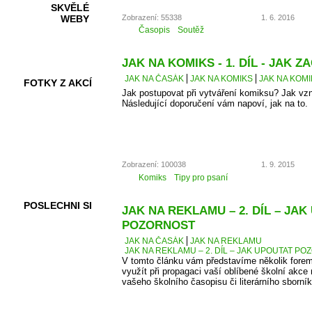
SKVĚLÉ
Zobrazení: 55338
1. 6. 2016
WEBY
Časopis
Soutěž
JAK NA KOMIKS - 1. DÍL - JAK ZA
JAK NA ČASÁK
JAK NA KOMIKS
JAK NA KOMIK
FOTKY Z AKCÍ
Jak postupovat při vytváření komiksu? Jak vz
Následující doporučení vám napoví, jak na to.
VIDEA
Zobrazení: 100038
1. 9. 2015
Komiks
Tipy pro psaní
POSLECHNI SI
JAK NA REKLAMU – 2. DÍL – JA
POZORNOST
JAK NA ČASÁK
JAK NA REKLAMU
JAK NA REKLAMU – 2. DÍL – JAK UPOUTAT P
V tomto článku vám představíme několik forem
využít při propagaci vaší oblíbené školní akce 
vašeho školního časopisu či literárního sborník