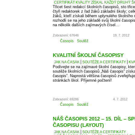
CERTIFIKÁT KVALITY ZÍSKAL KAŽDÝ DRUHÝ Š
Třicet šest redakcí školních časopisů, sto třice
čtyři redaktorek z řad žáků základní školy; cel
žáků, kteří získali během uplynulého školního
rozhodli se na jeho základě svůj školní časopi
na několik dalších zajímavých čísel…
Zobrazení: 67646
19. 7. 2012
Časopis
Soutěž
KVALITNÍ ŠKOLNÍ ČASOPISY
JAK NA ČASÁK
SOUTĚŽE A CERTIFIKÁTY
KVA
Podívejte se na zajímavé školní časopisy, kter
soutěže školních časopisů „Náš časopis“ získaly
časopis“. Naprostá většina časopisů zveřejňuje
stránkách škol. Příjemné počtení!
Zobrazení: 69286
4. 7. 2012
Časopis
Soutěž
NÁŠ ČASOPIS 2012 – 15. DÍL – S
ČASOPISU (LAYOUT)
JAK NA ČASÁK
SOUTĚŽE A CERTIFIKÁTY