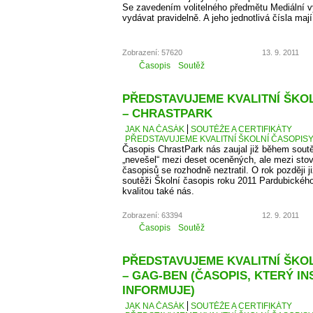
Se zavedením volitelného předmětu Mediální v
vydávat pravidelně. A jeho jednotlivá čísla maj
Zobrazení: 57620
13. 9. 2011
Časopis
Soutěž
PŘEDSTAVUJEME KVALITNÍ ŠKOLN
– CHRASTPARK
JAK NA ČASÁK
SOUTĚŽE A CERTIFIKÁTY
PŘEDSTAVUJEME KVALITNÍ ŠKOLNÍ ČASOPISY 
Časopis ChrastPark nás zaujal již během sout
„nevešel“ mezi deset oceněných, ale mezi sto
časopisů se rozhodně neztratil. O rok později j
soutěži Školní časopis roku 2011 Pardubického 
kvalitou také nás.
Zobrazení: 63394
12. 9. 2011
Časopis
Soutěž
PŘEDSTAVUJEME KVALITNÍ ŠKOLN
– GAG-BEN (ČASOPIS, KTERÝ IN
INFORMUJE)
JAK NA ČASÁK
SOUTĚŽE A CERTIFIKÁTY