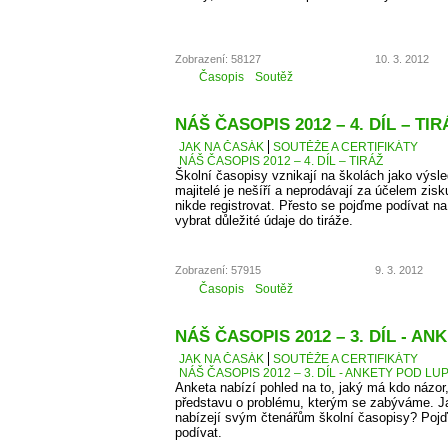
Zobrazení: 58127
10. 3. 2012
Časopis
Soutěž
NÁŠ ČASOPIS 2012 – 4. DÍL – TIR
JAK NA ČASÁK
SOUTĚŽE A CERTIFIKÁTY
NÁŠ ČASOPIS 2012 – 4. DÍL – TIRÁŽ
Školní časopisy vznikají na školách jako výsle
majitelé je nešíří a neprodávají za účelem zis
nikde registrovat. Přesto se pojďme podívat 
vybrat důležité údaje do tiráže.
Zobrazení: 57915
9. 3. 2012
Časopis
Soutěž
NÁŠ ČASOPIS 2012 – 3. DÍL - A
JAK NA ČASÁK
SOUTĚŽE A CERTIFIKÁTY
NÁŠ ČASOPIS 2012 – 3. DÍL - ANKETY POD LU
Anketa nabízí pohled na to, jaký má kdo názor
představu o problému, kterým se zabýváme. J
nabízejí svým čtenářům školní časopisy? Pojď
podívat.