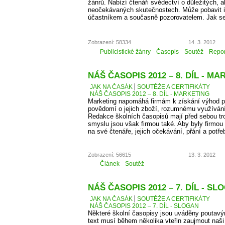
žánrů. Nabízí čtenáři svědectví o důležitých, a
neočekávaných skutečnostech. Může pobavit i p
účastníkem a současně pozorovatelem. Jak se
Zobrazení: 58334
14. 3. 2012
Publicistické žánry
Časopis
Soutěž
Repor
NÁŠ ČASOPIS 2012 – 8. DÍL - M
JAK NA ČASÁK
SOUTĚŽE A CERTIFIKÁTY
NÁŠ ČASOPIS 2012 – 8. DÍL - MARKETING
Marketing napomáhá firmám k získání výhod př
povědomí o jejich zboží, rozumnému využíván
Redakce školních časopisů mají před sebou troc
smyslu jsou však firmou také. Aby byly firmou
na své čtenáře, jejich očekávání, přání a potře
Zobrazení: 56615
13. 3. 2012
Článek
Soutěž
NÁŠ ČASOPIS 2012 – 7. DÍL - SL
JAK NA ČASÁK
SOUTĚŽE A CERTIFIKÁTY
NÁŠ ČASOPIS 2012 – 7. DÍL - SLOGAN
Některé školní časopisy jsou uváděny poutavý
text musí během několika vteřin zaujmout naši 