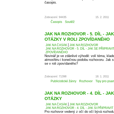
časopis.
Zobrazení: 94435
15. 2. 2011
Časopis
Soutěž
JAK NA ROZHOVOR - 5. DÍL - JA
OTÁZKY V ROLI ZPOVÍDANÉHO
JAK NA ČASÁK
JAK NA ROZHOVOR
JAK NA ROZHOVOR - 5. DÍL - JAK SE PŘIPRAVI
ZPOVÍDANÉHO
Novinář je ve zdánlivé výhodě: volí téma, kla
atmosféru i konečnou podobu rozhovoru. Jak se 
se v roli zpovídaného?
Zobrazení: 71398
18. 1. 2011
Publicistické žánry
Rozhovor
Tipy pro psan
JAK NA ROZHOVOR - 4. DÍL - JAK
OTÁZKY
JAK NA ČASÁK
JAK NA ROZHOVOR
JAK NA ROZHOVOR - 4. DÍL - JAK SI PŘIPRAVI
Pro rozhovor vedený z očí do očí bývá rozhodu