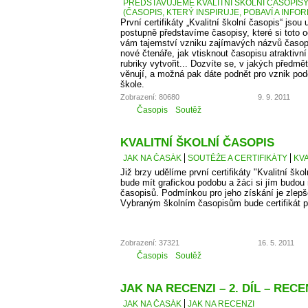
PŘEDSTAVUJEME KVALITNÍ ŠKOLNÍ ČASOPISY –
(ČASOPIS, KTERÝ INSPIRUJE, POBAVÍ A INFO
První certifikáty „Kvalitní školní časopis“ jso
postupně představíme časopisy, které si toto 
vám tajemství vzniku zajímavých názvů časopis
nové čtenáře, jak vtisknout časopisu atraktivn
rubriky vytvořit... Dozvíte se, v jakých předm
věnují, a možná pak dáte podnět pro vznik po
škole.
Zobrazení: 80680
9. 9. 2011
Časopis
Soutěž
KVALITNÍ ŠKOLNÍ ČASOPIS
JAK NA ČASÁK
SOUTĚŽE A CERTIFIKÁTY
KVA
Již brzy udělíme první certifikáty "Kvalitní škol
bude mít grafickou podobu a žáci si jím budou
časopisů. Podmínkou pro jeho získání je zlepš
Vybraným školním časopisům bude certifikát p
Zobrazení: 37321
16. 5. 2011
Časopis
Soutěž
JAK NA RECENZI – 2. DÍL – RE
JAK NA ČASÁK
JAK NA RECENZI