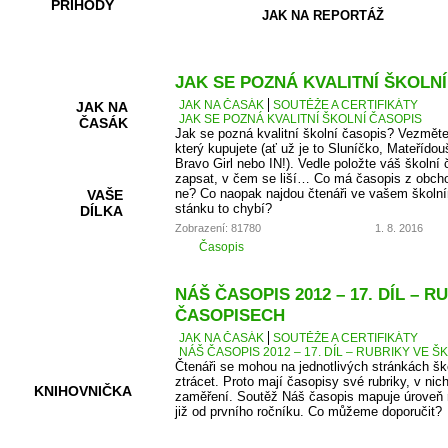
PŘÍHODY
JAK NA REPORTÁŽ
JAK SE POZNÁ KVALITNÍ ŠKOLN
JAK NA ČASÁK
SOUTĚŽE A CERTIFIKÁTY
JAK NA
JAK SE POZNÁ KVALITNÍ ŠKOLNÍ ČASOPIS
ČASÁK
Jak se pozná kvalitní školní časopis? Vezměte
který kupujete (ať už je to Sluníčko, Mateřídou
Bravo Girl nebo IN!). Vedle položte váš školní 
zapsat, v čem se liší… Co má časopis z obcho
ne? Co naopak najdou čtenáři ve vašem školní
VAŠE
stánku to chybí?
DÍLKA
Zobrazení: 81780
1. 8. 2016
Časopis
HRY A
NÁŠ ČASOPIS 2012 – 17. DÍL – 
KVÍZY
ČASOPISECH
JAK NA ČASÁK
SOUTĚŽE A CERTIFIKÁTY
NÁŠ ČASOPIS 2012 – 17. DÍL – RUBRIKY VE
Čtenáři se mohou na jednotlivých stránkách š
ztrácet. Proto mají časopisy své rubriky, v nic
KNIHOVNIČKA
zaměření. Soutěž Náš časopis mapuje úroveň r
již od prvního ročníku. Co můžeme doporučit?