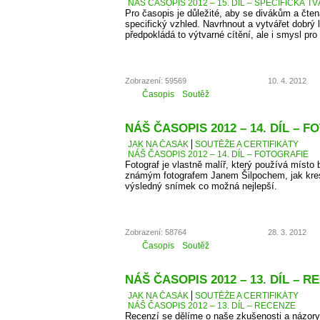
NÁŠ ČASOPIS 2012 – 15. DÍL – SPECIFICKÁ T
Pro časopis je důležité, aby se divákům a čten
specifický vzhled. Navrhnout a vytvářet dobrý 
předpokládá to výtvarné cítění, ale i smysl pro 
Zobrazení: 59569
10. 4. 2012
Časopis
Soutěž
NÁŠ ČASOPIS 2012 – 14. DÍL – 
JAK NA ČASÁK
SOUTĚŽE A CERTIFIKÁTY
NÁŠ ČASOPIS 2012 – 14. DÍL – FOTOGRAFIE
Fotograf je vlastně malíř, který používá místo 
známým fotografem Janem Šilpochem, jak kresl
výsledný snímek co možná nejlepší.
Zobrazení: 58764
28. 3. 2012
Časopis
Soutěž
NÁŠ ČASOPIS 2012 – 13. DÍL – 
JAK NA ČASÁK
SOUTĚŽE A CERTIFIKÁTY
NÁŠ ČASOPIS 2012 – 13. DÍL – RECENZE
Recenzí se dělíme o naše zkušenosti a názory