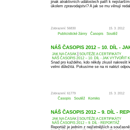
jinak atraktivních událostech patří k nejstarší
úkolem zpravodajství? A jak se mu věnují reda
Zobrazení: 56830
15. 3. 2012
Publicistické žánry
Časopis
Soutěž
NÁŠ ČASOPIS 2012 – 10. DÍL - 
JAK NA ČASÁK
SOUTĚŽE A CERTIFIKÁTY
NÁŠ ČASOPIS 2012 – 10. DÍL - JAK VYTVOŘIT 
Snad pro každého, kdo někdy zkusil nakreslit k
velmi důležitá. Pokusíme se na ni nalézt odpo
Zobrazení: 61779
15. 3. 2012
Časopis
Soutěž
Komiks
NÁŠ ČASOPIS 2012 – 9. DÍL - R
JAK NA ČASÁK
SOUTĚŽE A CERTIFIKÁTY
NÁŠ ČASOPIS 2012 – 9. DÍL - REPORTÁŽ
Reportáž je jedním z nejčetnějších a současně