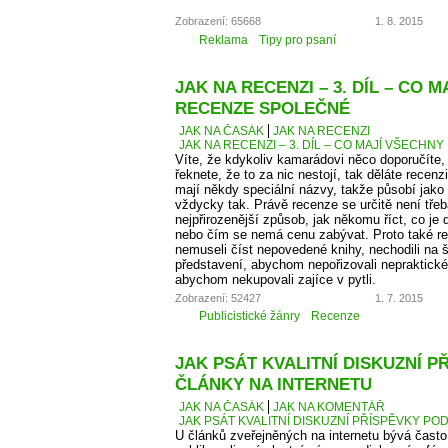
Zobrazení: 65668
1. 8. 2015
Reklama
Tipy pro psaní
JAK NA RECENZI – 3. DÍL – CO 
RECENZE SPOLEČNÉ
JAK NA ČASÁK
JAK NA RECENZI
JAK NA RECENZI – 3. DÍL – CO MAJÍ VŠECH
Víte, že kdykoliv kamarádovi něco doporučíte,
řeknete, že to za nic nestojí, tak děláte recen
mají někdy speciální názvy, takže působí jako
vždycky tak. Právě recenze se určitě není tře
nejpřirozenější způsob, jak někomu říct, co je
nebo čím se nemá cenu zabývat. Proto také 
nemuseli číst nepovedené knihy, nechodili na š
představení, abychom nepořizovali nepraktické
abychom nekupovali zajíce v pytli.
Zobrazení: 52427
1. 7. 2015
Publicistické žánry
Recenze
JAK PSÁT KVALITNÍ DISKUZNÍ P
ČLÁNKY NA INTERNETU
JAK NA ČASÁK
JAK NA KOMENTÁŘ
JAK PSÁT KVALITNÍ DISKUZNÍ PŘÍSPĚVKY PO
U článků zveřejněných na internetu bývá čas