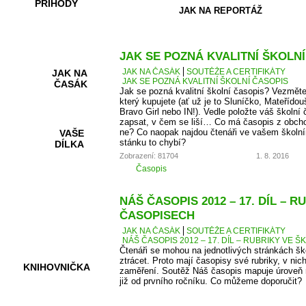
PŘÍHODY
JAK NA REPORTÁŽ
JAK SE POZNÁ KVALITNÍ ŠKOLN
JAK NA ČASÁK
SOUTĚŽE A CERTIFIKÁTY
JAK NA
JAK SE POZNÁ KVALITNÍ ŠKOLNÍ ČASOPIS
ČASÁK
Jak se pozná kvalitní školní časopis? Vezměte
který kupujete (ať už je to Sluníčko, Mateřídou
Bravo Girl nebo IN!). Vedle položte váš školní 
zapsat, v čem se liší… Co má časopis z obcho
ne? Co naopak najdou čtenáři ve vašem školní
VAŠE
stánku to chybí?
DÍLKA
Zobrazení: 81704
1. 8. 2016
Časopis
HRY A
NÁŠ ČASOPIS 2012 – 17. DÍL – 
KVÍZY
ČASOPISECH
JAK NA ČASÁK
SOUTĚŽE A CERTIFIKÁTY
NÁŠ ČASOPIS 2012 – 17. DÍL – RUBRIKY VE
Čtenáři se mohou na jednotlivých stránkách š
ztrácet. Proto mají časopisy své rubriky, v nic
KNIHOVNIČKA
zaměření. Soutěž Náš časopis mapuje úroveň r
již od prvního ročníku. Co můžeme doporučit?