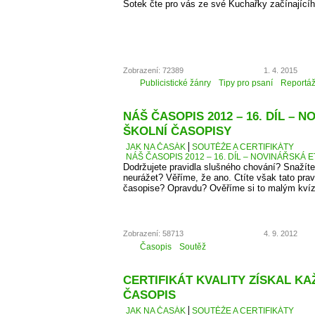
Šotek čte pro vás ze své Kuchařky začínající
Zobrazení: 72389
1. 4. 2015
Publicistické žánry
Tipy pro psaní
Reportá
NÁŠ ČASOPIS 2012 – 16. DÍL – 
ŠKOLNÍ ČASOPISY
JAK NA ČASÁK
SOUTĚŽE A CERTIFIKÁTY
NÁŠ ČASOPIS 2012 – 16. DÍL – NOVINÁŘSKÁ E
Dodržujete pravidla slušného chování? Snažíte
neurážet? Věříme, že ano. Ctíte však tato pra
časopise? Opravdu? Ověříme si to malým kví
Zobrazení: 58713
4. 9. 2012
Časopis
Soutěž
CERTIFIKÁT KVALITY ZÍSKAL K
ČASOPIS
JAK NA ČASÁK
SOUTĚŽE A CERTIFIKÁTY