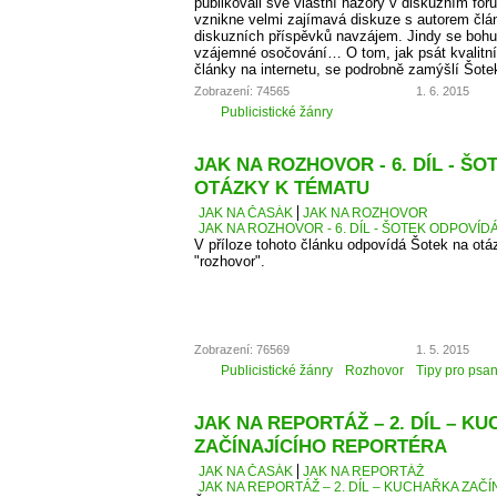
publikovali své vlastní názory v diskuzním fó
vznikne velmi zajímavá diskuze s autorem člá
diskuzních příspěvků navzájem. Jindy se bohu
vzájemné osočování… O tom, jak psát kvalitní
články na internetu, se podrobně zamýšlí Šote
Zobrazení: 74565
1. 6. 2015
Publicistické žánry
JAK NA ROZHOVOR - 6. DÍL - Š
OTÁZKY K TÉMATU
JAK NA ČASÁK
JAK NA ROZHOVOR
JAK NA ROZHOVOR - 6. DÍL - ŠOTEK ODPOVÍD
V příloze tohoto článku odpovídá Šotek na otáz
"rozhovor".
Zobrazení: 76569
1. 5. 2015
Publicistické žánry
Rozhovor
Tipy pro psan
JAK NA REPORTÁŽ – 2. DÍL – K
ZAČÍNAJÍCÍHO REPORTÉRA
JAK NA ČASÁK
JAK NA REPORTÁŽ
JAK NA REPORTÁŽ – 2. DÍL – KUCHAŘKA ZAČ