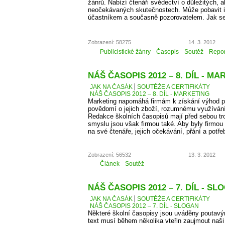
žánrů. Nabízí čtenáři svědectví o důležitých, a
neočekávaných skutečnostech. Může pobavit i p
účastníkem a současně pozorovatelem. Jak se
Zobrazení: 58275
14. 3. 2012
Publicistické žánry
Časopis
Soutěž
Repor
NÁŠ ČASOPIS 2012 – 8. DÍL - M
JAK NA ČASÁK
SOUTĚŽE A CERTIFIKÁTY
NÁŠ ČASOPIS 2012 – 8. DÍL - MARKETING
Marketing napomáhá firmám k získání výhod př
povědomí o jejich zboží, rozumnému využíván
Redakce školních časopisů mají před sebou troc
smyslu jsou však firmou také. Aby byly firmou
na své čtenáře, jejich očekávání, přání a potře
Zobrazení: 56532
13. 3. 2012
Článek
Soutěž
NÁŠ ČASOPIS 2012 – 7. DÍL - SL
JAK NA ČASÁK
SOUTĚŽE A CERTIFIKÁTY
NÁŠ ČASOPIS 2012 – 7. DÍL - SLOGAN
Některé školní časopisy jsou uváděny poutavý
text musí během několika vteřin zaujmout naši 