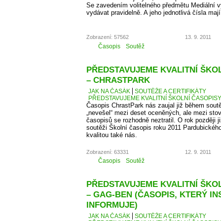
Se zavedením volitelného předmětu Mediální v
vydávat pravidelně. A jeho jednotlivá čísla maj
Zobrazení: 57562
13. 9. 2011
Časopis
Soutěž
PŘEDSTAVUJEME KVALITNÍ ŠKOLN
– CHRASTPARK
JAK NA ČASÁK
SOUTĚŽE A CERTIFIKÁTY
PŘEDSTAVUJEME KVALITNÍ ŠKOLNÍ ČASOPISY 
Časopis ChrastPark nás zaujal již během sout
„nevešel“ mezi deset oceněných, ale mezi sto
časopisů se rozhodně neztratil. O rok později j
soutěži Školní časopis roku 2011 Pardubického 
kvalitou také nás.
Zobrazení: 63331
12. 9. 2011
Časopis
Soutěž
PŘEDSTAVUJEME KVALITNÍ ŠKOLN
– GAG-BEN (ČASOPIS, KTERÝ IN
INFORMUJE)
JAK NA ČASÁK
SOUTĚŽE A CERTIFIKÁTY