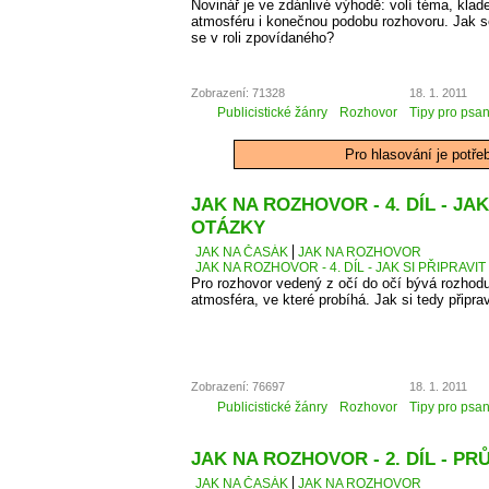
Novinář je ve zdánlivé výhodě: volí téma, kla
atmosféru i konečnou podobu rozhovoru. Jak se 
se v roli zpovídaného?
Zobrazení: 71328
18. 1. 2011
Publicistické žánry
Rozhovor
Tipy pro psan
Pro hlasování je potře
JAK NA ROZHOVOR - 4. DÍL - JAK
OTÁZKY
JAK NA ČASÁK
JAK NA ROZHOVOR
JAK NA ROZHOVOR - 4. DÍL - JAK SI PŘIPRAVI
Pro rozhovor vedený z očí do očí bývá rozhodu
atmosféra, ve které probíhá. Jak si tedy připra
Zobrazení: 76697
18. 1. 2011
Publicistické žánry
Rozhovor
Tipy pro psan
JAK NA ROZHOVOR - 2. DÍL - 
JAK NA ČASÁK
JAK NA ROZHOVOR