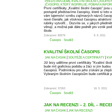
PŘEDSTAVUJEME KVALITNÍ ŠKOLNÍ ČASOPISY –
(ČASOPIS, KTERÝ INSPIRUJE, POBAVÍ A INFO
První certifikáty „Kvalitní školní časopis“ jso
postupně představíme časopisy, které si toto 
vám tajemství vzniku zajímavých názvů časopis
nové čtenáře, jak vtisknout časopisu atraktivn
rubriky vytvořit... Dozvíte se, v jakých předm
věnují, a možná pak dáte podnět pro vznik po
škole.
Zobrazení: 80579
9. 9. 2011
Časopis
Soutěž
KVALITNÍ ŠKOLNÍ ČASOPIS
JAK NA ČASÁK
SOUTĚŽE A CERTIFIKÁTY
KVA
Již brzy udělíme první certifikáty "Kvalitní škol
bude mít grafickou podobu a žáci si jím budou
časopisů. Podmínkou pro jeho získání je zlepš
Vybraným školním časopisům bude certifikát p
Zobrazení: 37263
16. 5. 2011
Časopis
Soutěž
JAK NA RECENZI – 2. DÍL – RE
JAK NA ČASÁK
JAK NA RECENZI