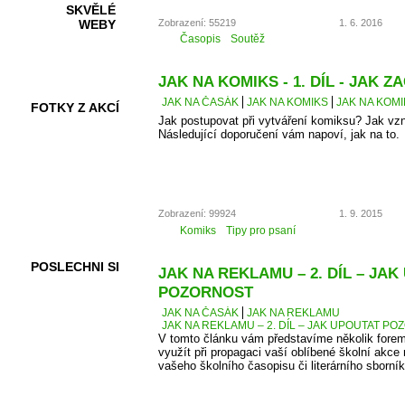
SKVĚLÉ
Zobrazení: 55219
1. 6. 2016
WEBY
Časopis
Soutěž
JAK NA KOMIKS - 1. DÍL - JAK ZA
JAK NA ČASÁK
JAK NA KOMIKS
JAK NA KOMIK
FOTKY Z AKCÍ
Jak postupovat při vytváření komiksu? Jak vz
Následující doporučení vám napoví, jak na to.
VIDEA
Zobrazení: 99924
1. 9. 2015
Komiks
Tipy pro psaní
POSLECHNI SI
JAK NA REKLAMU – 2. DÍL – JA
POZORNOST
JAK NA ČASÁK
JAK NA REKLAMU
JAK NA REKLAMU – 2. DÍL – JAK UPOUTAT P
V tomto článku vám představíme několik forem
využít při propagaci vaší oblíbené školní akce 
vašeho školního časopisu či literárního sborník