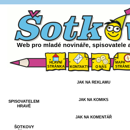
Web pro mladé novináře, spisovatele 
HLAVNÍ
MAPA
STRÁNKA
STRÁNE
KONTAKTY
O NÁS
JAK NA REKLAMU
AKCE A
SOUTĚŽE
JAK NA KOMIKS
SPISOVATELEM
HRAVĚ
JAK NA KOMENTÁŘ
ŠOTKOVY