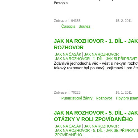
časopis.
Zobrazení: 94355
15. 2. 2011
Časopis
Soutěž
JAK NA ROZHOVOR - 1. DÍL - JAK
ROZHOVOR
JAK NA ČASÁK
JAK NA ROZHOVOR
JAK NA ROZHOVOR - 1. DÍL - JAK SI PŘIPRAV
Zdánlivě jednoduchá věc - vést s někým rozhovo
takový rozhovor byl poutavý, zajímavý i pro čt
Zobrazení: 70223
18. 1. 2011
Publicistické žánry
Rozhovor
Tipy pro psan
JAK NA ROZHOVOR - 5. DÍL - JA
OTÁZKY V ROLI ZPOVÍDANÉHO
JAK NA ČASÁK
JAK NA ROZHOVOR
JAK NA ROZHOVOR - 5. DÍL - JAK SE PŘIPRAVI
ZPOVÍDANÉHO