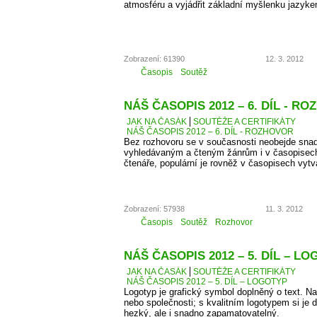
atmosféru a vyjádřit základní myšlenku jazyke
Zobrazení: 61390
12. 3. 2012
Časopis
Soutěž
NÁŠ ČASOPIS 2012 – 6. DÍL - R
JAK NA ČASÁK
SOUTĚŽE A CERTIFIKÁTY
NÁŠ ČASOPIS 2012 – 6. DÍL - ROZHOVOR
Bez rozhovoru se v současnosti neobejde snad
vyhledávaným a čteným žánrům i v časopisec
čtenáře, populární je rovněž v časopisech vyt
Zobrazení: 57938
11. 3. 2012
Časopis
Soutěž
Rozhovor
NÁŠ ČASOPIS 2012 – 5. DÍL – L
JAK NA ČASÁK
SOUTĚŽE A CERTIFIKÁTY
NÁŠ ČASOPIS 2012 – 5. DÍL – LOGOTYP
Logotyp je grafický symbol doplněný o text. 
nebo společnosti; s kvalitním logotypem si je d
hezký, ale i snadno zapamatovatelný.