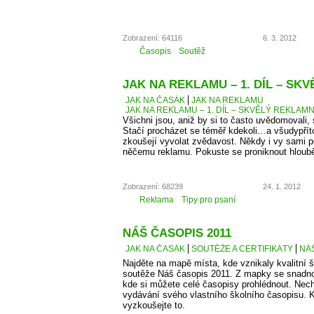
Zobrazení: 64116
6. 3. 2012
Časopis
Soutěž
JAK NA REKLAMU – 1. DÍL – SK
JAK NA ČASÁK
JAK NA REKLAMU
JAK NA REKLAMU – 1. DÍL – SKVĚLÝ REKLAMN
Všichni jsou, aniž by si to často uvědomovali,
Stačí procházet se téměř kdekoli…a všudypří
zkoušejí vyvolat zvědavost. Někdy i vy sami 
něčemu reklamu. Pokuste se proniknout hlouběj
Zobrazení: 68239
24. 1. 2012
Reklama
Tipy pro psaní
NÁŠ ČASOPIS 2011
JAK NA ČASÁK
SOUTĚŽE A CERTIFIKÁTY
NÁŠ
Najděte na mapě místa, kde vznikaly kvalitní š
soutěže Náš časopis 2011. Z mapky se snadno
kde si můžete celé časopisy prohlédnout. Necht
vydávání svého vlastního školního časopisu. K
vyzkoušejte to.