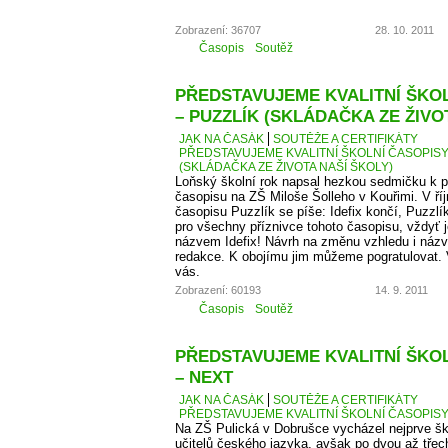
Zobrazení: 36707
28. 10. 2011
Časopis
Soutěž
PŘEDSTAVUJEME KVALITNÍ ŠKOLN
– PUZZLÍK (SKLÁDAČKA ZE ŽIVO
JAK NA ČASÁK
SOUTĚŽE A CERTIFIKÁTY
PŘEDSTAVUJEME KVALITNÍ ŠKOLNÍ ČASOPISY –
(SKLÁDAČKA ZE ŽIVOTA NAŠÍ ŠKOLY)
Loňský školní rok napsal hezkou sedmičku k p
časopisu na ZŠ Miloše Šolleho v Kouřimi. V ří
časopisu Puzzlík se píše: Idefix končí, Puzzl
pro všechny příznivce tohoto časopisu, vždyť j
názvem Idefix! Návrh na změnu vzhledu i názv
redakce. K obojímu jim můžeme pogratulovat. 
vás.
Zobrazení: 60193
14. 9. 2011
Časopis
Soutěž
PŘEDSTAVUJEME KVALITNÍ ŠKOLN
– NEXT
JAK NA ČASÁK
SOUTĚŽE A CERTIFIKÁTY
PŘEDSTAVUJEME KVALITNÍ ŠKOLNÍ ČASOPISY –
Na ZŠ Pulická v Dobrušce vycházel nejprve š
učitelů českého jazyka, avšak po dvou až třech 