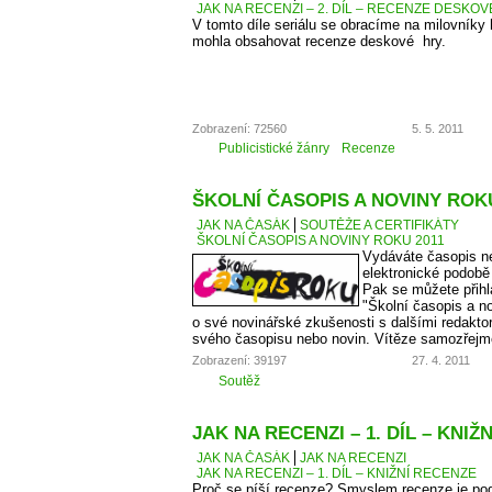
JAK NA RECENZI – 2. DÍL – RECENZE DESKO
V tomto díle seriálu se obracíme na milovníky
mohla obsahovat recenze deskové hry.
Zobrazení: 72560
5. 5. 2011
Publicistické žánry
Recenze
ŠKOLNÍ ČASOPIS A NOVINY ROKU
JAK NA ČASÁK
SOUTĚŽE A CERTIFIKÁTY
ŠKOLNÍ ČASOPIS A NOVINY ROKU 2011
Vydáváte časopis ne
elektronické podobě
Pak se můžete přihl
"Školní časopis a no
o své novinářské zkušenosti s dalšími redaktory
svého časopisu nebo novin. Vítěze samozřejm
Zobrazení: 39197
27. 4. 2011
Soutěž
JAK NA RECENZI – 1. DÍL – KNIŽ
JAK NA ČASÁK
JAK NA RECENZI
JAK NA RECENZI – 1. DÍL – KNIŽNÍ RECENZE
Proč se píší recenze? Smyslem recenze je podě