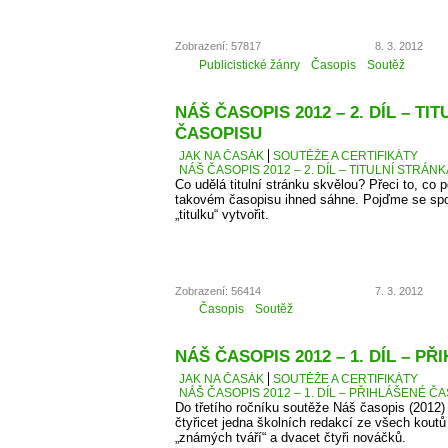
Zobrazení: 57817
8. 3. 2012
Publicistické žánry
Časopis
Soutěž
NÁŠ ČASOPIS 2012 – 2. DÍL – TI
ČASOPISU
JAK NA ČASÁK
SOUTĚŽE A CERTIFIKÁTY
NÁŠ ČASOPIS 2012 – 2. DÍL – TITULNÍ STRÁN
Co udělá titulní stránku skvělou? Přeci to, co
takovém časopisu ihned sáhne. Pojďme se spo
„titulku“ vytvořit.
Zobrazení: 56414
7. 3. 2012
Časopis
Soutěž
NÁŠ ČASOPIS 2012 – 1. DÍL – P
JAK NA ČASÁK
SOUTĚŽE A CERTIFIKÁTY
NÁŠ ČASOPIS 2012 – 1. DÍL – PŘIHLÁŠENÉ Č
Do třetího ročníku soutěže Náš časopis (2012) 
čtyřicet jedna školních redakcí ze všech kout
„známých tváří“ a dvacet čtyři nováčků.