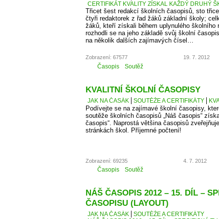
CERTIFIKÁT KVALITY ZÍSKAL KAŽDÝ DRUHÝ Š
Třicet šest redakcí školních časopisů, sto třice
čtyři redaktorek z řad žáků základní školy; cel
žáků, kteří získali během uplynulého školního
rozhodli se na jeho základě svůj školní časopi
na několik dalších zajímavých čísel…
Zobrazení: 67577
19. 7. 2012
Časopis
Soutěž
KVALITNÍ ŠKOLNÍ ČASOPISY
JAK NA ČASÁK
SOUTĚŽE A CERTIFIKÁTY
KVA
Podívejte se na zajímavé školní časopisy, kter
soutěže školních časopisů „Náš časopis“ získaly
časopis“. Naprostá většina časopisů zveřejňuje
stránkách škol. Příjemné počtení!
Zobrazení: 69235
4. 7. 2012
Časopis
Soutěž
NÁŠ ČASOPIS 2012 – 15. DÍL – S
ČASOPISU (LAYOUT)
JAK NA ČASÁK
SOUTĚŽE A CERTIFIKÁTY