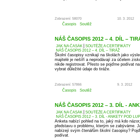
Zobrazení: 58070
10. 3. 2012
Časopis
Soutěž
NÁŠ ČASOPIS 2012 – 4. DÍL – TIR
JAK NA ČASÁK
SOUTĚŽE A CERTIFIKÁTY
NÁŠ ČASOPIS 2012 – 4. DÍL – TIRÁŽ
Školní časopisy vznikají na školách jako výsle
majitelé je nešíří a neprodávají za účelem zis
nikde registrovat. Přesto se pojďme podívat 
vybrat důležité údaje do tiráže.
Zobrazení: 57866
9. 3. 2012
Časopis
Soutěž
NÁŠ ČASOPIS 2012 – 3. DÍL - A
JAK NA ČASÁK
SOUTĚŽE A CERTIFIKÁTY
NÁŠ ČASOPIS 2012 – 3. DÍL - ANKETY POD LU
Anketa nabízí pohled na to, jaký má kdo názor
představu o problému, kterým se zabýváme. J
nabízejí svým čtenářům školní časopisy? Pojď
podívat.