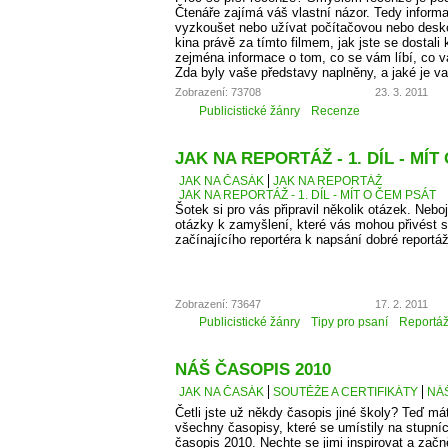
Čtenáře zajímá váš vlastní názor. Tedy informa
vyzkoušet nebo užívat počítačovou nebo desko
kina právě za tímto filmem, jak jste se dostali 
zejména informace o tom, co se vám líbí, co 
Zda byly vaše představy naplněny, a jaké je v
Zobrazení: 73708
23. 3. 2011
Publicistické žánry
Recenze
JAK NA REPORTÁŽ - 1. DÍL - MÍT
JAK NA ČASÁK
JAK NA REPORTÁŽ
JAK NA REPORTÁŽ - 1. DÍL - MÍT O ČEM PSÁT
Šotek si pro vás připravil několik otázek. Neboj
otázky k zamyšlení, které vás mohou přivést 
začínajícího reportéra k napsání dobré reportá
Zobrazení: 73647
17. 2. 2011
Publicistické žánry
Tipy pro psaní
Reportá
NÁŠ ČASOPIS 2010
JAK NA ČASÁK
SOUTĚŽE A CERTIFIKÁTY
NÁŠ
Četli jste už někdy časopis jiné školy? Teď má
všechny časopisy, které se umístily na stupní
časopis 2010. Nechte se jimi inspirovat a začn