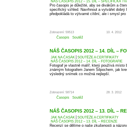
NÁŠ ČASOPIS 2012 – 15. DÍL – SPECIFICKÁ T
Pro časopis je důležité, aby se divákům a čten
specifický vzhled. Navrhnout a vytvářet dobrý 
předpokládá to výtvarné cítění, ale i smysl pro 
Zobrazení: 59513
10. 4. 2012
Časopis
Soutěž
NÁŠ ČASOPIS 2012 – 14. DÍL – 
JAK NA ČASÁK
SOUTĚŽE A CERTIFIKÁTY
NÁŠ ČASOPIS 2012 – 14. DÍL – FOTOGRAFIE
Fotograf je vlastně malíř, který používá místo 
známým fotografem Janem Šilpochem, jak kresl
výsledný snímek co možná nejlepší.
Zobrazení: 58714
28. 3. 2012
Časopis
Soutěž
NÁŠ ČASOPIS 2012 – 13. DÍL – 
JAK NA ČASÁK
SOUTĚŽE A CERTIFIKÁTY
NÁŠ ČASOPIS 2012 – 13. DÍL – RECENZE
Recenzí se dělíme o naše zkušenosti a názory