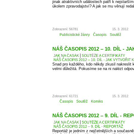
jinak atraktivních událostech patří k nejstarší
úkolem zpravodajství? A jak se mu věnují reda
Zobrazení: 56781
15. 3. 2012
Publicistické žánry
Časopis
Soutěž
NÁŠ ČASOPIS 2012 – 10. DÍL - 
JAK NA ČASÁK
SOUTĚŽE A CERTIFIKÁTY
NÁŠ ČASOPIS 2012 – 10. DÍL - JAK VYTVOŘIT 
Snad pro každého, kdo někdy zkusil nakreslit k
velmi důležitá. Pokusíme se na ni nalézt odpo
Zobrazení: 61721
15. 3. 2012
Časopis
Soutěž
Komiks
NÁŠ ČASOPIS 2012 – 9. DÍL - R
JAK NA ČASÁK
SOUTĚŽE A CERTIFIKÁTY
NÁŠ ČASOPIS 2012 – 9. DÍL - REPORTÁŽ
Reportáž je jedním z nejčetnějších a současně