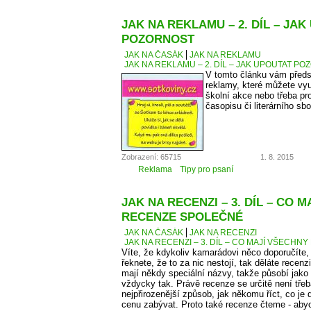
JAK NA REKLAMU – 2. DÍL – JA
POZORNOST
JAK NA ČASÁK
JAK NA REKLAMU
JAK NA REKLAMU – 2. DÍL – JAK UPOUTAT P
V tomto článku vám předs
reklamy, které můžete vyu
školní akce nebo třeba pr
časopisu či literárního sbo
Zobrazení: 65715
1. 8. 2015
Reklama
Tipy pro psaní
JAK NA RECENZI – 3. DÍL – CO 
RECENZE SPOLEČNÉ
JAK NA ČASÁK
JAK NA RECENZI
JAK NA RECENZI – 3. DÍL – CO MAJÍ VŠECH
Víte, že kdykoliv kamarádovi něco doporučíte,
řeknete, že to za nic nestojí, tak děláte recen
mají někdy speciální názvy, takže působí jako
vždycky tak. Právě recenze se určitě není tře
nejpřirozenější způsob, jak někomu říct, co j
cenu zabývat. Proto také recenze čteme - aby