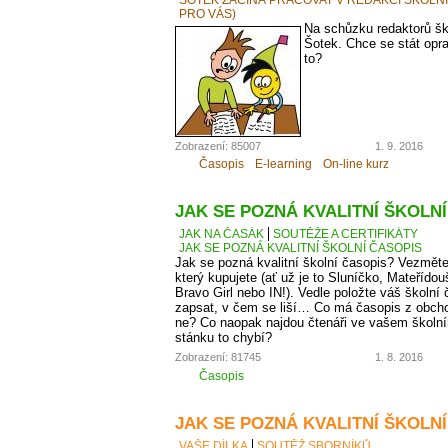
PRO VÁS)
Na schůzku redaktorů ško
Šotek. Chce se stát op
to?
Zobrazení: 85007
1. 9. 2016
Časopis
E-learning
On-line kurz
JAK SE POZNÁ KVALITNÍ ŠKOLN
JAK NA ČASÁK
SOUTĚŽE A CERTIFIKÁTY
JAK SE POZNÁ KVALITNÍ ŠKOLNÍ ČASOPIS
Jak se pozná kvalitní školní časopis? Vezměte
který kupujete (ať už je to Sluníčko, Mateřídou
Bravo Girl nebo IN!). Vedle položte váš školní 
zapsat, v čem se liší… Co má časopis z obcho
ne? Co naopak najdou čtenáři ve vašem školní
stánku to chybí?
Zobrazení: 81745
1. 8. 2016
Časopis
JAK SE POZNÁ KVALITNÍ ŠKOLNÍ
VAŠE DÍLKA
SOUTĚŽ SBORNÍKŮ