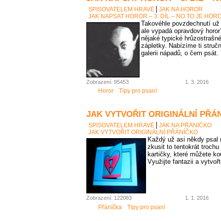
SPISOVATELEM HRAVĚ
JAK NA HOROR
JAK NAPSAT HOROR – 3. DÍL – NO TO JE HOR
Takovéhle povzdechnutí už j
ale vypadá opravdový horor
nějaké typické hrůzostrašné
zápletky. Nabízíme ti struč
galerii nápadů, o čem psát.
Zobrazení: 95453
1. 3. 2016
Horor
Tipy pro psaní
JAK VYTVOŘIT ORIGINÁLNÍ PŘÁ
SPISOVATELEM HRAVĚ
JAK NA PŘÁNÍČKO
JAK VYTVOŘIT ORIGINÁLNÍ PŘÁNÍČKO
Každý už asi někdy psal 
zkusit to tentokrát troch
kartičky, které můžete k
Využijte fantazii a vytvoř
Zobrazení: 122083
1. 1. 2016
Přáníčka
Tipy pro psaní