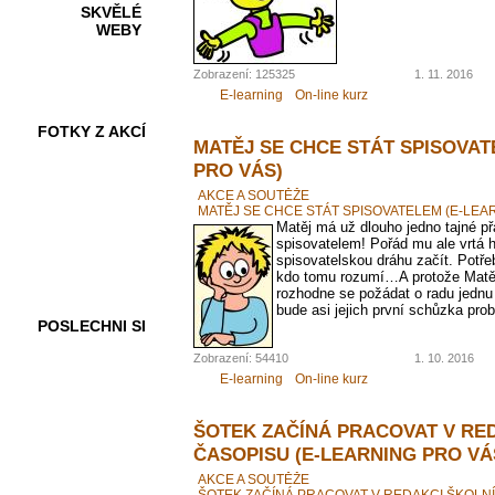
SKVĚLÉ
WEBY
Zobrazení: 125325
1. 11. 2016
E-learning
On-line kurz
FOTKY Z AKCÍ
MATĚJ SE CHCE STÁT SPISOVAT
PRO VÁS)
AKCE A SOUTĚŽE
MATĚJ SE CHCE STÁT SPISOVATELEM (E-LEA
Matěj má už dlouho jedno tajné přá
VIDEA
spisovatelem! Pořád mu ale vrtá h
spisovatelskou dráhu začít. Potře
kdo tomu rozumí…A protože Matěj
rozhodne se požádat o radu jednu
bude asi jejich první schůzka prob
POSLECHNI SI
Zobrazení: 54410
1. 10. 2016
E-learning
On-line kurz
ŠOTEK ZAČÍNÁ PRACOVAT V RE
ČASOPISU (E-LEARNING PRO VÁ
AKCE A SOUTĚŽE
ŠOTEK ZAČÍNÁ PRACOVAT V REDAKCI ŠKOLN