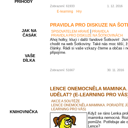
PŘÍHODY
Zobrazení: 61933
1. 12. 2016
E-learning
Hry
PRAVIDLA PRO DISKUZE NA ŠO
JAK NA
SPISOVATELEM HRAVĚ
PRAVIDLA
ČASÁK
PRAVIDLA PRO DISKUZE NA ŠOTKOVINÁCH
Ahoj holky, kluci i další fandové Šotkovin! Jsm
chodit na web Šotkoviny. Také nás moc těší, ž
články. Rádi si vaše vzkazy čteme a občas i n
připojíme.
VAŠE
DÍLKA
Zobrazení: 51667
30. 11. 2016
HRY A
KVÍZY
LENCE ONEMOCNĚLA MAMINKA. 
UDĚLAT? (E-LEARNING PRO VÁS
AKCE A SOUTĚŽE
LENCE ONEMOCNĚLA MAMINKA. PORADÍTE JÍ,
LEARNING PRO VÁS)
KNIHOVNIČKA
Když se ráno Lenka probud
maminka nemocná. Roz
pomůže. Potřebuje ale 
Lence?