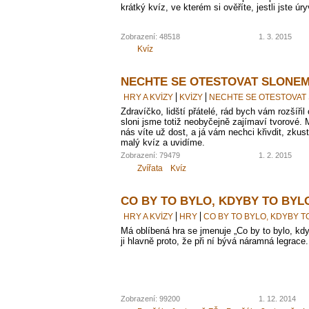
krátký kvíz, ve kterém si ověříte, jestli jste ú
Zobrazení: 48518
1. 3. 2015
Kvíz
NECHTE SE OTESTOVAT SLONEM
HRY A KVÍZY
KVÍZY
NECHTE SE OTESTOVAT
Zdravíčko, lidští přátelé, rád bych vám rozšíři
sloni jsme totiž neobyčejně zajímaví tvorové. 
nás víte už dost, a já vám nechci křivdit, zkust
malý kvíz a uvidíme.
Zobrazení: 79479
1. 2. 2015
Zvířata
Kvíz
CO BY TO BYLO, KDYBY TO BYL
HRY A KVÍZY
HRY
CO BY TO BYLO, KDYBY T
Má oblíbená hra se jmenuje „Co by to bylo, kdy
ji hlavně proto, že při ní bývá náramná legrace.
Zobrazení: 99200
1. 12. 2014