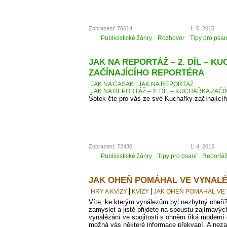
Zobrazení: 76614
1. 5. 2015
Publicistické žánry
Rozhovor
Tipy pro psan
JAK NA REPORTÁŽ – 2. DÍL – K
ZAČÍNAJÍCÍHO REPORTÉRA
JAK NA ČASÁK
JAK NA REPORTÁŽ
JAK NA REPORTÁŽ – 2. DÍL – KUCHAŘKA ZAČ
Šotek čte pro vás ze své Kuchařky začínající
Zobrazení: 72430
1. 4. 2015
Publicistické žánry
Tipy pro psaní
Reportá
JAK OHEŇ POMÁHAL VE VYNALÉ
HRY A KVÍZY
KVÍZY
JAK OHEŇ POMÁHAL VE
Víte, ke kterým vynálezům byl nezbytný oheň?
zamyslet a jistě přijdete na spoustu zajímavých
vynalézání ve spojitosti s ohněm říká moder
možná vás některé informace překvapí. A neza