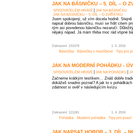
JAK NA BÁSNIČKU – 5. DÍL – O 
SPISOVATELEM HRAVĚ
JAK NA BÁSNIČKU
JAK NA BÁSNIČKU – 5. DÍL – O ZVÍŘÁTKU
Jsem spokojený, už vím docela hodně. Stejně 
napsal dobrou básničku, musí se řídit citem pr
rým asi povedenou básničku nezaručí. Důležitý 
nějaký nápad. Já mám třeba moc rád vtipné bá
Zobrazení: 131079
1. 5. 2016
Básnička
Básnička o mazlíčkovi
Tipy pro p
JAK NA MODERNÍ POHÁDKU - Ú
SPISOVATELEM HRAVĚ
JAK NA POHÁDKU
J
Začneme krátkým testíkem… Znáš dobře tradi
dokážeš snadno poznat? A jak to v pohádkác
zdatnost si ověř v následujícím kvízu.
Zobrazení: 121261
1. 4. 2016
Pohádka
Moderní pohádka
Tipy pro psaní
JAK NAPSAT HOROR – 3. DÍL – 