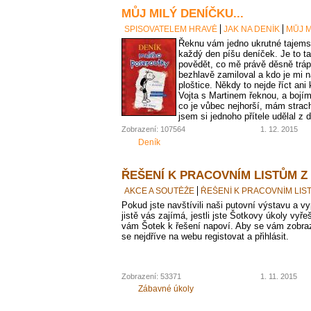
MŮJ MILÝ DENÍČKU...
SPISOVATELEM HRAVĚ
JAK NA DENÍK
MŮJ M
Řeknu vám jedno ukrutné tajemstv
každý den píšu deníček. Je to ta
povědět, co mě právě děsně tráp
bezhlavě zamiloval a kdo je mi 
ploštice. Někdy to nejde říct an
Vojta s Martinem řeknou, a bojí
co je vůbec nejhorší, mám strac
jsem si jednoho přítele udělal z 
Zobrazení: 107564
1. 12. 2015
Deník
ŘEŠENÍ K PRACOVNÍM LISTŮM Z
AKCE A SOUTĚŽE
ŘEŠENÍ K PRACOVNÍM LIS
Pokud jste navštívili naši putovní výstavu a vypl
jistě vás zajímá, jestli jste Šotkovy úkoly vyře
vám Šotek k řešení napoví. Aby se vám zobraz
se nejdříve na webu registovat a přihlásit.
Zobrazení: 53371
1. 11. 2015
Zábavné úkoly