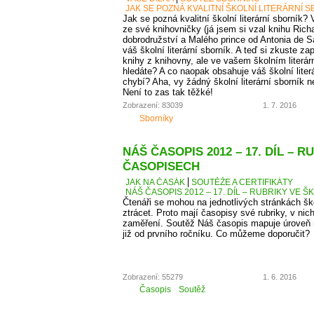
JAK SE POZNÁ KVALITNÍ ŠKOLNÍ LITERÁRNÍ 
Jak se pozná kvalitní školní literární sborník? 
ze své knihovničky (já jsem si vzal knihu Rich
dobrodružství a Malého prince od Antonia de S
váš školní literární sborník. A teď si zkuste z
knihy z knihovny, ale ve vašem školním literá
hledáte? A co naopak obsahuje váš školní literá
chybí? Aha, vy žádný školní literární sborník
Není to zas tak těžké!
Zobrazení: 83039
1. 7. 2016
Sborníky
NÁŠ ČASOPIS 2012 – 17. DÍL – 
ČASOPISECH
JAK NA ČASÁK
SOUTĚŽE A CERTIFIKÁTY
NÁŠ ČASOPIS 2012 – 17. DÍL – RUBRIKY VE
Čtenáři se mohou na jednotlivých stránkách š
ztrácet. Proto mají časopisy své rubriky, v nic
zaměření. Soutěž Náš časopis mapuje úroveň r
již od prvního ročníku. Co můžeme doporučit?
Zobrazení: 55279
1. 6. 2016
Časopis
Soutěž