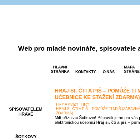
Web pro mladé novináře, spisovatele 
HLAVNÍ
MAPA
STRÁNKA
STRÁNE
KONTAKTY
O NÁS
HRAJ SI, ČTI A PIŠ – POMŮŽE T
AKCE A
SOUTĚŽE
UČEBNICE KE STAŽENÍ ZDARMA)
HRY A KVÍZY
HRY
SPISOVATELEM
HRAJ SI, ČTI A PIŠ – POMŮŽE TI MYŠ (ZÁBAV
ZDARMA)
HRAVĚ
Milí příznivci Šotkovin! Připravili jsme pro vá
elektronickou učebnici
Hraj si, čti a piš – po
ŠOTKOVY