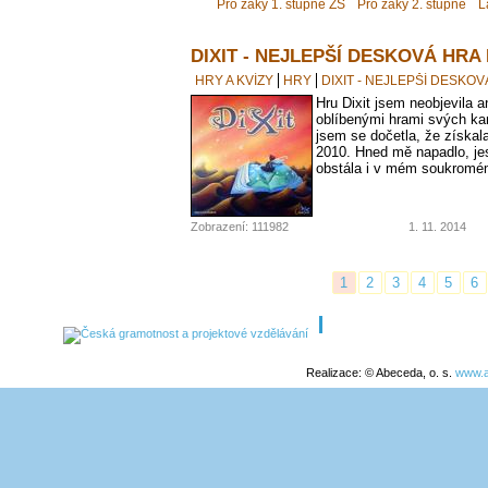
Pro žáky 1. stupně ZŠ
Pro žáky 2. stupně
L
DIXIT - NEJLEPŠÍ DESKOVÁ HRA
HRY A KVÍZY
HRY
DIXIT - NEJLEPŠÍ DESKO
Hru Dixit jsem neobjevila a
oblíbenými hrami svých kam
jsem se dočetla, že získal
2010. Hned mě napadlo, jest
obstála i v mém soukromé
Zobrazení: 111982
1. 11. 2014
1
2
3
4
5
6
Realizace: © Abeceda, o. s.
www.a