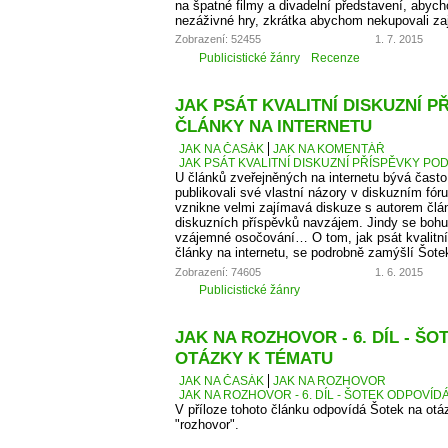
na špatné filmy a divadelní představení, abych
nezáživné hry, zkrátka abychom nekupovali zají
Zobrazení: 52455
1. 7. 2015
Publicistické žánry
Recenze
JAK PSÁT KVALITNÍ DISKUZNÍ P
ČLÁNKY NA INTERNETU
JAK NA ČASÁK
JAK NA KOMENTÁŘ
JAK PSÁT KVALITNÍ DISKUZNÍ PŘÍSPĚVKY PO
U článků zveřejněných na internetu bývá čas
publikovali své vlastní názory v diskuzním fó
vznikne velmi zajímavá diskuze s autorem člá
diskuzních příspěvků navzájem. Jindy se bohu
vzájemné osočování… O tom, jak psát kvalitní
články na internetu, se podrobně zamýšlí Šote
Zobrazení: 74605
1. 6. 2015
Publicistické žánry
JAK NA ROZHOVOR - 6. DÍL - Š
OTÁZKY K TÉMATU
JAK NA ČASÁK
JAK NA ROZHOVOR
JAK NA ROZHOVOR - 6. DÍL - ŠOTEK ODPOVÍD
V příloze tohoto článku odpovídá Šotek na otáz
"rozhovor".