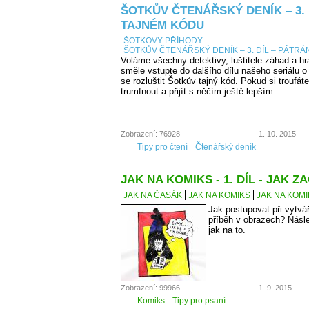
ŠOTKŮV ČTENÁŘSKÝ DENÍK – 3. 
TAJNÉM KÓDU
ŠOTKOVY PŘÍHODY
ŠOTKŮV ČTENÁŘSKÝ DENÍK – 3. DÍL – PÁTRÁ
Voláme všechny detektivy, luštitele záhad a hr
směle vstupte do dalšího dílu našeho seriálu 
se rozluštit Šotkův tajný kód. Pokud si troufá
trumfnout a přijít s něčím ještě lepším.
Zobrazení: 76928
1. 10. 2015
Tipy pro čtení
Čtenářský deník
JAK NA KOMIKS - 1. DÍL - JAK ZA
JAK NA ČASÁK
JAK NA KOMIKS
JAK NA KOMIK
Jak postupovat při vytvá
příběh v obrazech? Násl
jak na to.
Zobrazení: 99966
1. 9. 2015
Komiks
Tipy pro psaní