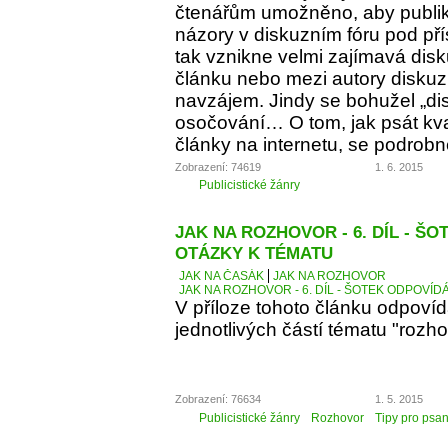
čtenářům umožněno, aby publiko
názory v diskuzním fóru pod p
tak vznikne velmi zajímavá dis
článku nebo mezi autory diskuz
navzájem. Jindy se bohužel „d
osočování… O tom, jak psát kva
články na internetu, se podrobn
Zobrazení: 74619
1. 6. 2015
Publicistické žánry
JAK NA ROZHOVOR - 6. DÍL - Š
OTÁZKY K TÉMATU
JAK NA ČASÁK
JAK NA ROZHOVOR
JAK NA ROZHOVOR - 6. DÍL - ŠOTEK ODPOVÍD
V příloze tohoto článku odpoví
jednotlivých částí tématu "rozho
Zobrazení: 76634
1. 5. 2015
Publicistické žánry
Rozhovor
Tipy pro psan