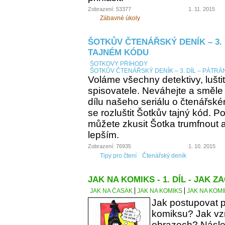
Zobrazení: 53377
1. 11. 2015
Zábavné úkoly
ŠOTKŮV ČTENÁŘSKÝ DENÍK – 3. 
TAJNÉM KÓDU
ŠOTKOVY PŘÍHODY
ŠOTKŮV ČTENÁŘSKÝ DENÍK – 3. DÍL – PÁTRÁ
Voláme všechny detektivy, lušti
spisovatele. Neváhejte a směle
dílu našeho seriálu o čtenářsk
se rozluštit Šotkův tajný kód. Po
můžete zkusit Šotka trumfnout a 
lepším.
Zobrazení: 76935
1. 10. 2015
Tipy pro čtení
Čtenářský deník
JAK NA KOMIKS - 1. DÍL - JAK ZA
JAK NA ČASÁK
JAK NA KOMIKS
JAK NA KOMIK
Jak postupovat p
komiksu? Jak vzn
obrazech? Násle