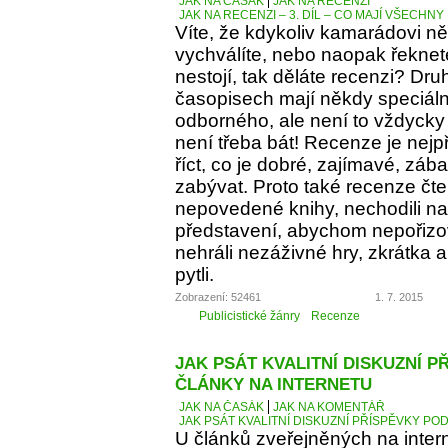
JAK NA ČASÁK
JAK NA RECENZI
JAK NA RECENZI – 3. DÍL – CO MAJÍ VŠECH
Víte, že kdykoliv kamarádovi ně
vychválíte, nebo naopak řeknete
nestojí, tak děláte recenzi? Dru
časopisech mají někdy speciáln
odborného, ale není to vždycky 
není třeba bát! Recenze je nejp
říct, co je dobré, zajímavé, z
zabývat. Proto také recenze čt
nepovedené knihy, nechodili na 
představení, abychom nepořizov
nehráli nezáživné hry, zkrátka
pytli.
Zobrazení: 52461
1. 7. 2015
Publicistické žánry
Recenze
JAK PSÁT KVALITNÍ DISKUZNÍ P
ČLÁNKY NA INTERNETU
JAK NA ČASÁK
JAK NA KOMENTÁŘ
JAK PSÁT KVALITNÍ DISKUZNÍ PŘÍSPĚVKY PO
U článků zveřejněných na inter