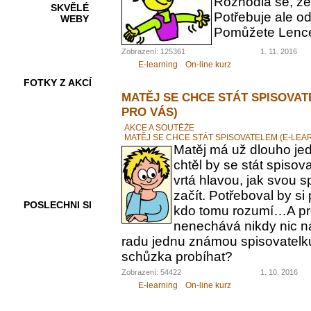
Rozhodla se, ž
SKVĚLÉ
Potřebuje ale od
WEBY
Pomůžete Lenc
Zobrazení: 125361
1. 11. 2016
E-learning
On-line kurz
FOTKY Z AKCÍ
MATĚJ SE CHCE STÁT SPISOVAT
PRO VÁS)
AKCE A SOUTĚŽE
MATĚJ SE CHCE STÁT SPISOVATELEM (E-LEA
VIDEA
Matěj má už dlouho jed
chtěl by se stát spiso
vrtá hlavou, jak svou 
začít. Potřeboval by s
POSLECHNI SI
kdo tomu rozumí…A pr
nenechává nikdy nic n
radu jednu známou spisovatelku.
schůzka probíhat?
Zobrazení: 54422
1. 10. 2016
E-learning
On-line kurz