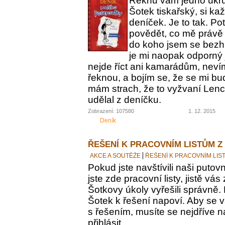
Řeknu vám jedno ukrut
Šotek tiskařský, si ka
deníček. Je to tak. Po
povědět, co mě právě 
do koho jsem se bezh
je mi naopak odporný 
nejde říct ani kamarádům, nevím
řeknou, a bojím se, že se mi bu
mám strach, že to vyžvaní Lence
udělal z deníčku.
Zobrazení: 107580
1. 12. 2015
Deník
ŘEŠENÍ K PRACOVNÍM LISTŮM Z
AKCE A SOUTĚŽE
ŘEŠENÍ K PRACOVNÍM LIS
Pokud jste navštívili naši putovn
jste zde pracovní listy, jistě vás z
Šotkovy úkoly vyřešili správně.
Šotek k řešení napoví. Aby se v
s řešením, musíte se nejdříve n
přihlásit.