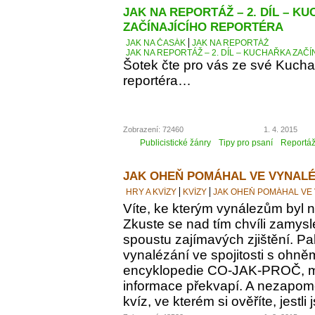
JAK NA REPORTÁŽ – 2. DÍL – K
ZAČÍNAJÍCÍHO REPORTÉRA
JAK NA ČASÁK
JAK NA REPORTÁŽ
JAK NA REPORTÁŽ – 2. DÍL – KUCHAŘKA ZAČ
Šotek čte pro vás ze své Kucha
reportéra…
Zobrazení: 72460
1. 4. 2015
Publicistické žánry
Tipy pro psaní
Reportá
JAK OHEŇ POMÁHAL VE VYNALÉ
HRY A KVÍZY
KVÍZY
JAK OHEŇ POMÁHAL VE
Víte, ke kterým vynálezům byl
Zkuste se nad tím chvíli zamyslet
spoustu zajímavých zjištění. Pak
vynalézání ve spojitosti s ohně
encyklopedie CO-JAK-PROČ, m
informace překvapí. A nezapomeň
kvíz, ve kterém si ověříte, jestl