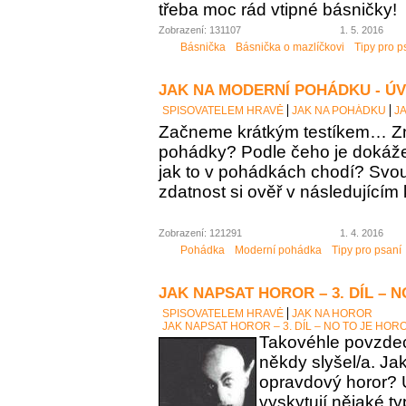
třeba moc rád vtipné básničky!
Zobrazení: 131107
1. 5. 2016
Básnička
Básnička o mazlíčkovi
Tipy pro p
JAK NA MODERNÍ POHÁDKU - Ú
SPISOVATELEM HRAVĚ
JAK NA POHÁDKU
J
Začneme krátkým testíkem… Zn
pohádky? Podle čeho je dokáž
jak to v pohádkách chodí? Sv
zdatnost si ověř v následujícím 
Zobrazení: 121291
1. 4. 2016
Pohádka
Moderní pohádka
Tipy pro psaní
JAK NAPSAT HOROR – 3. DÍL – 
SPISOVATELEM HRAVĚ
JAK NA HOROR
JAK NAPSAT HOROR – 3. DÍL – NO TO JE HOR
Takovéhle povzdech
někdy slyšel/a. Ja
opravdový horor? 
vyskytují nějaké t