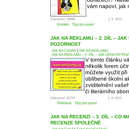
vám napoví, jak 
Zobrazení: 99988
1. 9. 2015
Komiks
Tipy pro psaní
JAK NA REKLAMU – 2. DÍL – JA
POZORNOST
JAK NA ČASÁK
JAK NA REKLAMU
JAK NA REKLAMU – 2. DÍL – JAK UPOUTAT P
V tomto článku v
několik forem úči
můžete využít při
oblíbené školní a
zviditelnění vaše
či literárního sbor
Zobrazení: 65725
1. 8. 2015
Reklama
Tipy pro psaní
JAK NA RECENZI – 3. DÍL – CO 
RECENZE SPOLEČNÉ