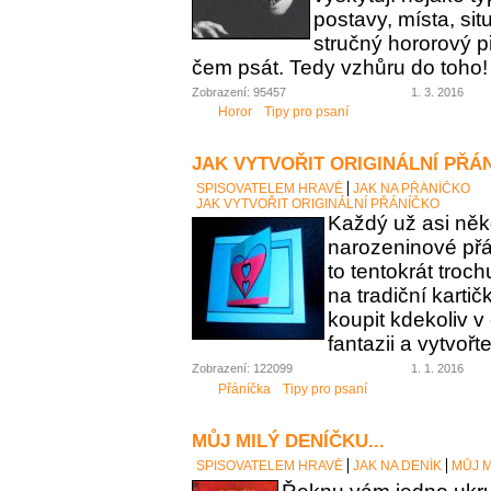
postavy, místa, sit
stručný hororový p
čem psát. Tedy vzhůru do toho!
Zobrazení: 95457
1. 3. 2016
Horor
Tipy pro psaní
JAK VYTVOŘIT ORIGINÁLNÍ PŘÁ
SPISOVATELEM HRAVĚ
JAK NA PŘÁNÍČKO
JAK VYTVOŘIT ORIGINÁLNÍ PŘÁNÍČKO
Každý už asi něk
narozeninové přán
to tentokrát troc
na tradiční karti
koupit kdekoliv 
fantazii a vytvořt
Zobrazení: 122099
1. 1. 2016
Přáníčka
Tipy pro psaní
MŮJ MILÝ DENÍČKU...
SPISOVATELEM HRAVĚ
JAK NA DENÍK
MŮJ M