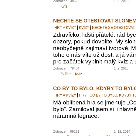
Zobrazení: 48522
1. 3. 2015
Kvíz
NECHTE SE OTESTOVAT SLONEM
HRY A KVÍZY
KVÍZY
NECHTE SE OTESTOVAT
Zdravíčko, lidští přátelé, rád by
obzory, pokud dovolíte. My sloni
neobyčejně zajímaví tvorové. M
toho o nás víte už dost, a já vám
pro začátek vyplnit malý kvíz a 
Zobrazení: 79484
1. 2. 2015
Zvířata
Kvíz
CO BY TO BYLO, KDYBY TO BYL
HRY A KVÍZY
HRY
CO BY TO BYLO, KDYBY T
Má oblíbená hra se jmenuje „Co 
bylo“. Zamiloval jsem si ji hlavn
náramná legrace.
Zobrazení: 99221
1. 12. 2014