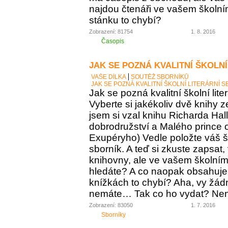
najdou čtenáři ve vašem školní
stánku to chybí?
Zobrazení: 81754
1. 8. 2016
Časopis
JAK SE POZNÁ KVALITNÍ ŠKOLNÍ
VAŠE DÍLKA
SOUTĚŽ SBORNÍKŮ
JAK SE POZNÁ KVALITNÍ ŠKOLNÍ LITERÁRNÍ 
Jak se pozná kvalitní školní lite
Vyberte si jakékoliv dvě knihy z
jsem si vzal knihu Richarda Ha
dobrodružství a Malého prince o
Exupéryho) Vedle položte váš ško
sborník. A teď si zkuste zapsat,
knihovny, ale ve vašem školním 
hledáte? A co naopak obsahuje vá
knížkách to chybí? Aha, vy žádný
nemáte… Tak co ho vydat? Není 
Zobrazení: 83050
1. 7. 2016
Sborníky