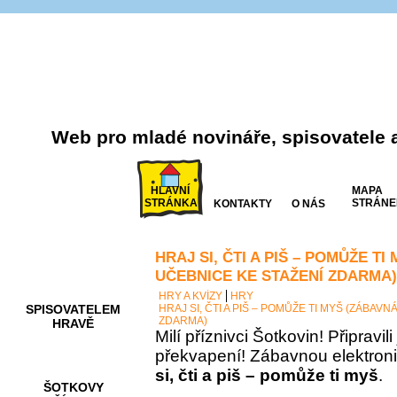
Web pro mladé novináře, spisovatele 
HLAVNÍ
MAPA
STRÁNKA
STRÁNE
KONTAKTY
O NÁS
HRAJ SI, ČTI A PIŠ – POMŮŽE T
AKCE A
SOUTĚŽE
UČEBNICE KE STAŽENÍ ZDARMA)
HRY A KVÍZY
HRY
SPISOVATELEM
HRAJ SI, ČTI A PIŠ – POMŮŽE TI MYŠ (ZÁBAV
ZDARMA)
HRAVĚ
Milí příznivci Šotkovin! Připravil
překvapení! Zábavnou elektron
si, čti a piš – pomůže ti myš
.
ŠOTKOVY