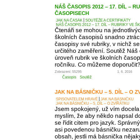
NÁŠ ČASOPIS 2012 – 17. DÍL – 
ČASOPISECH
JAK NA ČASÁK
SOUTĚŽE A CERTIFIKÁTY
NÁŠ ČASOPIS 2012 – 17. DÍL – RUBRIKY VE
Čtenáři se mohou na jednotlivý
školních časopisů snadno ztráce
časopisy své rubriky, v nichž se
určitého zaměření. Soutěž Náš
úroveň rubrik ve školních časop
ročníku. Co můžeme doporučit
Zobrazení: 55295
1. 6. 2016
Časopis
Soutěž
JAK NA BÁSNIČKU – 5. DÍL – O 
SPISOVATELEM HRAVĚ
JAK NA BÁSNIČKU
JAK NA BÁSNIČKU – 5. DÍL – O ZVÍŘÁTKU
Jsem spokojený, už vím docela 
myslím, že aby někdo napsal d
se řídit citem pro jazyk. Správn
asi povedenou básničku nezaručí
obsah, jestli má básnička něja