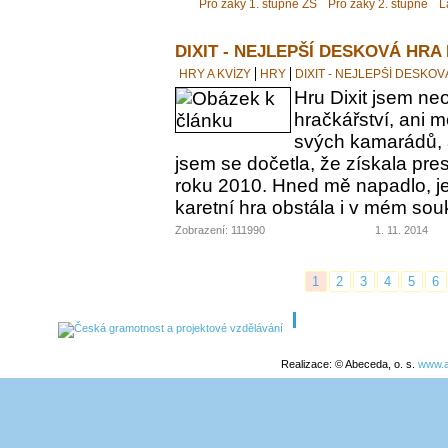
Pro žáky 1. stupně ZŠ
Pro žáky 2. stupně
L
DIXIT - NEJLEPŠÍ DESKOVÁ HRA
HRY A KVÍZY
HRY
DIXIT - NEJLEPŠÍ DESKO
Hru Dixit jsem neo
hračkářství, ani 
svých kamarádů, a
jsem se dočetla, že získala pre
roku 2010. Hned mě napadlo, jes
karetní hra obstála i v mém s
Zobrazení: 111990
1. 11. 2014
1
2
3
4
5
6
Realizace: © Abeceda, o. s.
www.a