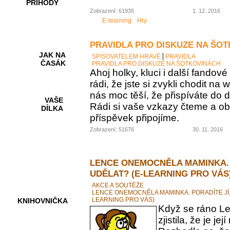
PŘÍHODY
Zobrazení: 61935
1. 12. 2016
E-learning
Hry
PRAVIDLA PRO DISKUZE NA ŠO
JAK NA
SPISOVATELEM HRAVĚ
PRAVIDLA
ČASÁK
PRAVIDLA PRO DISKUZE NA ŠOTKOVINÁCH
Ahoj holky, kluci i další fando
rádi, že jste si zvykli chodit na
nás moc těší, že přispíváte do d
VAŠE
Rádi si vaše vzkazy čteme a ob
DÍLKA
příspěvek připojíme.
Zobrazení: 51676
30. 11. 2016
HRY A
KVÍZY
LENCE ONEMOCNĚLA MAMINKA. 
UDĚLAT? (E-LEARNING PRO VÁS
AKCE A SOUTĚŽE
LENCE ONEMOCNĚLA MAMINKA. PORADÍTE JÍ,
LEARNING PRO VÁS)
KNIHOVNIČKA
Když se ráno Le
zjistila, že je 