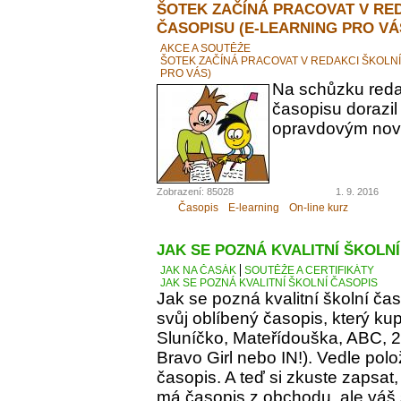
ŠOTEK ZAČÍNÁ PRACOVAT V RE
ČASOPISU (E-LEARNING PRO VÁ
AKCE A SOUTĚŽE
ŠOTEK ZAČÍNÁ PRACOVAT V REDAKCI ŠKOLN
PRO VÁS)
Na schůzku reda
časopisu dorazil
opravdovým novi
Zobrazení: 85028
1. 9. 2016
Časopis
E-learning
On-line kurz
JAK SE POZNÁ KVALITNÍ ŠKOLN
JAK NA ČASÁK
SOUTĚŽE A CERTIFIKÁTY
JAK SE POZNÁ KVALITNÍ ŠKOLNÍ ČASOPIS
Jak se pozná kvalitní školní ča
svůj oblíbený časopis, který kupu
Sluníčko, Mateřídouška, ABC, 21.
Bravo Girl nebo IN!). Vedle polo
časopis. A teď si zkuste zapsat
má časopis z obchodu, ale váš