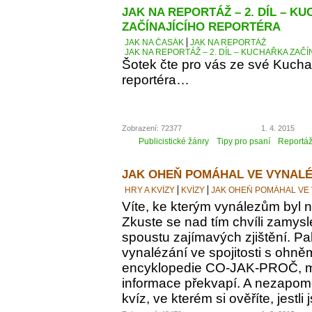
JAK NA REPORTÁŽ – 2. DÍL – K
ZAČÍNAJÍCÍHO REPORTÉRA
JAK NA ČASÁK
JAK NA REPORTÁŽ
JAK NA REPORTÁŽ – 2. DÍL – KUCHAŘKA ZAČ
Šotek čte pro vás ze své Kucha
reportéra…
Zobrazení: 72377
1. 4. 2015
Publicistické žánry
Tipy pro psaní
Reportá
JAK OHEŇ POMÁHAL VE VYNALÉ
HRY A KVÍZY
KVÍZY
JAK OHEŇ POMÁHAL VE
Víte, ke kterým vynálezům byl
Zkuste se nad tím chvíli zamyslet
spoustu zajímavých zjištění. Pak
vynalézání ve spojitosti s ohně
encyklopedie CO-JAK-PROČ, m
informace překvapí. A nezapomeň
kvíz, ve kterém si ověříte, jestl