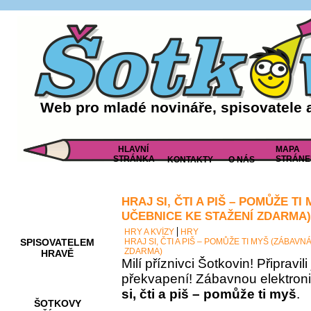
Web pro mladé novináře, spisovatele 
HLAVNÍ
MAPA
STRÁNKA
STRÁNE
KONTAKTY
O NÁS
HRAJ SI, ČTI A PIŠ – POMŮŽE T
AKCE A
SOUTĚŽE
UČEBNICE KE STAŽENÍ ZDARMA)
HRY A KVÍZY
HRY
SPISOVATELEM
HRAJ SI, ČTI A PIŠ – POMŮŽE TI MYŠ (ZÁBAV
ZDARMA)
HRAVĚ
Milí příznivci Šotkovin! Připravil
překvapení! Zábavnou elektron
si, čti a piš – pomůže ti myš
.
ŠOTKOVY