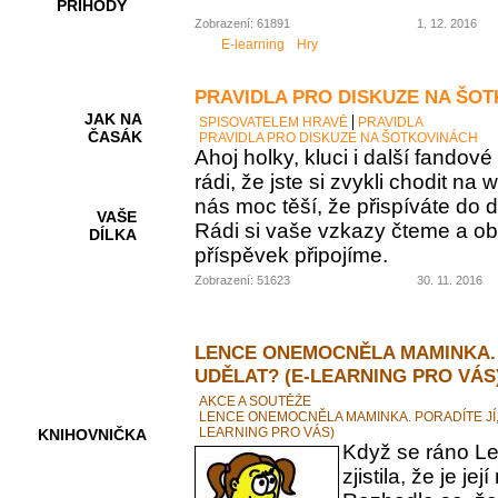
PŘÍHODY
Zobrazení: 61891
1. 12. 2016
E-learning
Hry
PRAVIDLA PRO DISKUZE NA ŠO
JAK NA
SPISOVATELEM HRAVĚ
PRAVIDLA
ČASÁK
PRAVIDLA PRO DISKUZE NA ŠOTKOVINÁCH
Ahoj holky, kluci i další fando
rádi, že jste si zvykli chodit na
nás moc těší, že přispíváte do d
VAŠE
Rádi si vaše vzkazy čteme a ob
DÍLKA
příspěvek připojíme.
Zobrazení: 51623
30. 11. 2016
HRY A
KVÍZY
LENCE ONEMOCNĚLA MAMINKA. 
UDĚLAT? (E-LEARNING PRO VÁS
AKCE A SOUTĚŽE
LENCE ONEMOCNĚLA MAMINKA. PORADÍTE JÍ,
LEARNING PRO VÁS)
KNIHOVNIČKA
Když se ráno Le
zjistila, že je 