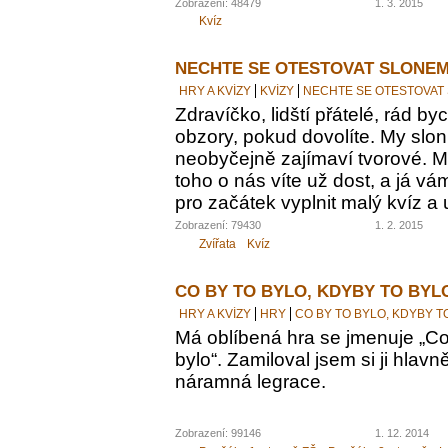
Zobrazení: 48479
1. 3. 2015
Kvíz
NECHTE SE OTESTOVAT SLONEM
HRY A KVÍZY
KVÍZY
NECHTE SE OTESTOVAT
Zdravíčko, lidští přátelé, rád by
obzory, pokud dovolíte. My sloni
neobyčejně zajímaví tvorové. M
toho o nás víte už dost, a já vám
pro začátek vyplnit malý kvíz a 
Zobrazení: 79430
1. 2. 2015
Zvířata
Kvíz
CO BY TO BYLO, KDYBY TO BYL
HRY A KVÍZY
HRY
CO BY TO BYLO, KDYBY T
Má oblíbená hra se jmenuje „Co 
bylo“. Zamiloval jsem si ji hlavn
náramná legrace.
Zobrazení: 99146
1. 12. 2014