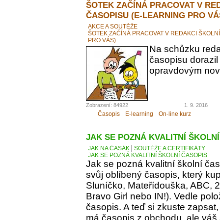
ŠOTEK ZAČÍNÁ PRACOVAT V RE
ČASOPISU (E-LEARNING PRO VÁ
AKCE A SOUTĚŽE
ŠOTEK ZAČÍNÁ PRACOVAT V REDAKCI ŠKOLN
PRO VÁS)
Na schůzku reda
časopisu dorazil
opravdovým novi
Zobrazení: 84922
1. 9. 2016
Časopis
E-learning
On-line kurz
JAK SE POZNÁ KVALITNÍ ŠKOLN
JAK NA ČASÁK
SOUTĚŽE A CERTIFIKÁTY
JAK SE POZNÁ KVALITNÍ ŠKOLNÍ ČASOPIS
Jak se pozná kvalitní školní ča
svůj oblíbený časopis, který kupu
Sluníčko, Mateřídouška, ABC, 21.
Bravo Girl nebo IN!). Vedle polo
časopis. A teď si zkuste zapsat
má časopis z obchodu, ale váš