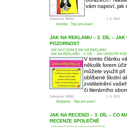
vám napoví, jak 
Zobrazení: 99910
1. 9. 2015
Komiks
Tipy pro psaní
JAK NA REKLAMU – 2. DÍL – JA
POZORNOST
JAK NA ČASÁK
JAK NA REKLAMU
JAK NA REKLAMU – 2. DÍL – JAK UPOUTAT P
V tomto článku v
několik forem úči
můžete využít při
oblíbené školní a
zviditelnění vaše
či literárního sbor
Zobrazení: 65663
1. 8. 2015
Reklama
Tipy pro psaní
JAK NA RECENZI – 3. DÍL – CO 
RECENZE SPOLEČNÉ