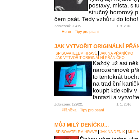
postavy, místa, sit
stručný hororový p
čem psát. Tedy vzhůru do toho!
Zobrazení: 95415
1. 3. 2016
Horor
Tipy pro psaní
JAK VYTVOŘIT ORIGINÁLNÍ PŘÁ
SPISOVATELEM HRAVĚ
JAK NA PŘÁNÍČKO
JAK VYTVOŘIT ORIGINÁLNÍ PŘÁNÍČKO
Každý už asi něk
narozeninové přán
to tentokrát troc
na tradiční karti
koupit kdekoliv 
fantazii a vytvořt
Zobrazení: 122021
1. 1. 2016
Přáníčka
Tipy pro psaní
MŮJ MILÝ DENÍČKU...
SPISOVATELEM HRAVĚ
JAK NA DENÍK
MŮJ M