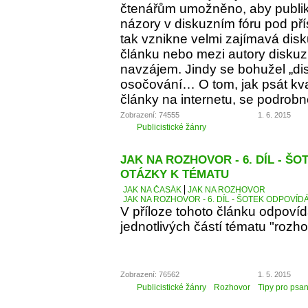
čtenářům umožněno, aby publiko
názory v diskuzním fóru pod p
tak vznikne velmi zajímavá dis
článku nebo mezi autory diskuz
navzájem. Jindy se bohužel „d
osočování… O tom, jak psát kva
články na internetu, se podrobn
Zobrazení: 74555
1. 6. 2015
Publicistické žánry
JAK NA ROZHOVOR - 6. DÍL - Š
OTÁZKY K TÉMATU
JAK NA ČASÁK
JAK NA ROZHOVOR
JAK NA ROZHOVOR - 6. DÍL - ŠOTEK ODPOVÍD
V příloze tohoto článku odpoví
jednotlivých částí tématu "rozho
Zobrazení: 76562
1. 5. 2015
Publicistické žánry
Rozhovor
Tipy pro psan