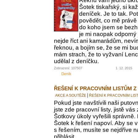
Řeknu vám jedno ukrut
Šotek tiskařský, si ka
deníček. Je to tak. Po
povědět, co mě právě 
do koho jsem se bezh
je mi naopak odporný 
nejde říct ani kamarádům, nevím
řeknou, a bojím se, že se mi bu
mám strach, že to vyžvaní Lence
udělal z deníčku.
Zobrazení: 107507
1. 12. 2015
Deník
ŘEŠENÍ K PRACOVNÍM LISTŮM Z
AKCE A SOUTĚŽE
ŘEŠENÍ K PRACOVNÍM LIS
Pokud jste navštívili naši putovn
jste zde pracovní listy, jistě vás z
Šotkovy úkoly vyřešili správně.
Šotek k řešení napoví. Aby se v
s řešením, musíte se nejdříve n
přihlásit.