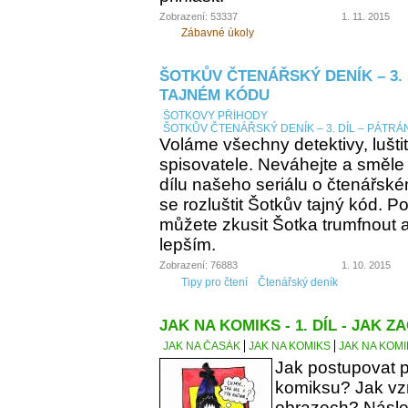
Zobrazení: 53337
1. 11. 2015
Zábavné úkoly
ŠOTKŮV ČTENÁŘSKÝ DENÍK – 3. 
TAJNÉM KÓDU
ŠOTKOVY PŘÍHODY
ŠOTKŮV ČTENÁŘSKÝ DENÍK – 3. DÍL – PÁTRÁ
Voláme všechny detektivy, lušti
spisovatele. Neváhejte a směle
dílu našeho seriálu o čtenářsk
se rozluštit Šotkův tajný kód. Po
můžete zkusit Šotka trumfnout a 
lepším.
Zobrazení: 76883
1. 10. 2015
Tipy pro čtení
Čtenářský deník
JAK NA KOMIKS - 1. DÍL - JAK ZA
JAK NA ČASÁK
JAK NA KOMIKS
JAK NA KOMIK
Jak postupovat p
komiksu? Jak vzn
obrazech? Násle