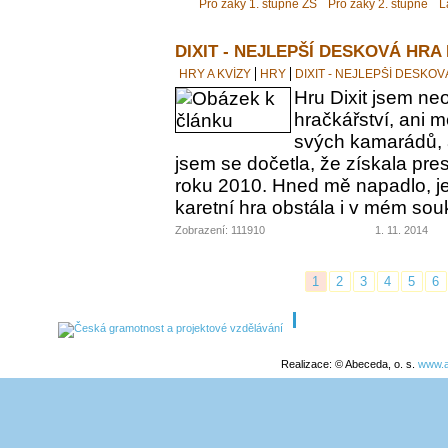
Pro žáky 1. stupně ZŠ
Pro žáky 2. stupně
L
DIXIT - NEJLEPŠÍ DESKOVÁ HRA
HRY A KVÍZY
HRY
DIXIT - NEJLEPŠÍ DESKO
Hru Dixit jsem neo
hračkářství, ani 
svých kamarádů, a
jsem se dočetla, že získala pre
roku 2010. Hned mě napadlo, jes
karetní hra obstála i v mém s
Zobrazení: 111910
1. 11. 2014
1
2
3
4
5
6
Realizace: © Abeceda, o. s.
www.a