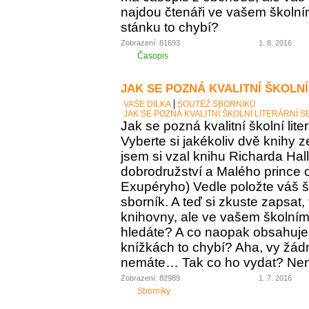
najdou čtenáři ve vašem školní
stánku to chybí?
Zobrazení: 81693
1. 8. 2016
Časopis
JAK SE POZNÁ KVALITNÍ ŠKOLNÍ
VAŠE DÍLKA
SOUTĚŽ SBORNÍKŮ
JAK SE POZNÁ KVALITNÍ ŠKOLNÍ LITERÁRNÍ 
Jak se pozná kvalitní školní lite
Vyberte si jakékoliv dvě knihy z
jsem si vzal knihu Richarda Ha
dobrodružství a Malého prince o
Exupéryho) Vedle položte váš ško
sborník. A teď si zkuste zapsat,
knihovny, ale ve vašem školním 
hledáte? A co naopak obsahuje vá
knížkách to chybí? Aha, vy žádný
nemáte… Tak co ho vydat? Není 
Zobrazení: 82989
1. 7. 2016
Sborníky