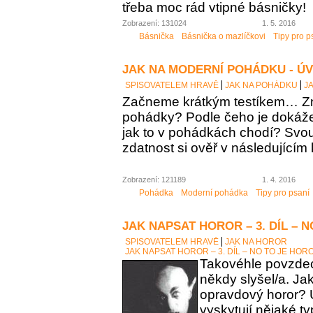
třeba moc rád vtipné básničky!
Zobrazení: 131024
1. 5. 2016
Básnička
Básnička o mazlíčkovi
Tipy pro p
JAK NA MODERNÍ POHÁDKU - Ú
SPISOVATELEM HRAVĚ
JAK NA POHÁDKU
J
Začneme krátkým testíkem… Zn
pohádky? Podle čeho je dokáž
jak to v pohádkách chodí? Sv
zdatnost si ověř v následujícím 
Zobrazení: 121189
1. 4. 2016
Pohádka
Moderní pohádka
Tipy pro psaní
JAK NAPSAT HOROR – 3. DÍL – 
SPISOVATELEM HRAVĚ
JAK NA HOROR
JAK NAPSAT HOROR – 3. DÍL – NO TO JE HOR
Takovéhle povzdech
někdy slyšel/a. Ja
opravdový horor? 
vyskytují nějaké t