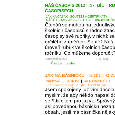
NÁŠ ČASOPIS 2012 – 17. DÍL – 
ČASOPISECH
JAK NA ČASÁK
SOUTĚŽE A CERTIFIKÁTY
NÁŠ ČASOPIS 2012 – 17. DÍL – RUBRIKY VE
Čtenáři se mohou na jednotlivý
školních časopisů snadno ztráce
časopisy své rubriky, v nichž se
určitého zaměření. Soutěž Náš
úroveň rubrik ve školních časop
ročníku. Co můžeme doporučit
Zobrazení: 55212
1. 6. 2016
Časopis
Soutěž
JAK NA BÁSNIČKU – 5. DÍL – O 
SPISOVATELEM HRAVĚ
JAK NA BÁSNIČKU
JAK NA BÁSNIČKU – 5. DÍL – O ZVÍŘÁTKU
Jsem spokojený, už vím docela 
myslím, že aby někdo napsal d
se řídit citem pro jazyk. Správn
asi povedenou básničku nezaručí
obsah, jestli má básnička něja