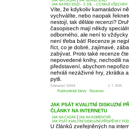
JAK NA ČASÁK
JAK NA RECENZI
JAK NA RECENZI – 3. DÍL – CO MAJÍ VŠECH
Víte, že kdykoliv kamarádovi ně
vychválíte, nebo naopak řeknete
nestojí, tak děláte recenzi? Dru
časopisech mají někdy speciáln
odborného, ale není to vždycky 
není třeba bát! Recenze je nejp
říct, co je dobré, zajímavé, z
zabývat. Proto také recenze čt
nepovedené knihy, nechodili na 
představení, abychom nepořizov
nehráli nezáživné hry, zkrátka
pytli.
Zobrazení: 52419
1. 7. 2015
Publicistické žánry
Recenze
JAK PSÁT KVALITNÍ DISKUZNÍ P
ČLÁNKY NA INTERNETU
JAK NA ČASÁK
JAK NA KOMENTÁŘ
JAK PSÁT KVALITNÍ DISKUZNÍ PŘÍSPĚVKY PO
U článků zveřejněných na inter