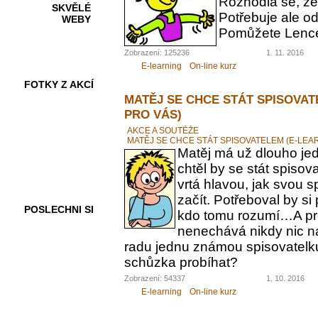
Rozhodla se, ž
SKVĚLÉ
Potřebuje ale od
WEBY
Pomůžete Lenc
Zobrazení: 125236
1. 11. 2016
E-learning
On-line kurz
FOTKY Z AKCÍ
MATĚJ SE CHCE STÁT SPISOVAT
PRO VÁS)
AKCE A SOUTĚŽE
MATĚJ SE CHCE STÁT SPISOVATELEM (E-LEA
VIDEA
Matěj má už dlouho jed
chtěl by se stát spiso
vrtá hlavou, jak svou 
začít. Potřeboval by s
POSLECHNI SI
kdo tomu rozumí…A pr
nenechává nikdy nic n
radu jednu známou spisovatelku.
schůzka probíhat?
Zobrazení: 54337
1. 10. 2016
E-learning
On-line kurz