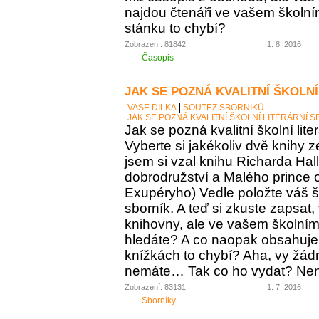
najdou čtenáři ve vašem školní
stánku to chybí?
Zobrazení: 81842
1. 8. 2016
Časopis
JAK SE POZNÁ KVALITNÍ ŠKOLNÍ
VAŠE DÍLKA
SOUTĚŽ SBORNÍKŮ
JAK SE POZNÁ KVALITNÍ ŠKOLNÍ LITERÁRNÍ 
Jak se pozná kvalitní školní lite
Vyberte si jakékoliv dvě knihy z
jsem si vzal knihu Richarda Ha
dobrodružství a Malého prince o
Exupéryho) Vedle položte váš ško
sborník. A teď si zkuste zapsat,
knihovny, ale ve vašem školním 
hledáte? A co naopak obsahuje vá
knížkách to chybí? Aha, vy žádný
nemáte… Tak co ho vydat? Není 
Zobrazení: 83131
1. 7. 2016
Sborníky