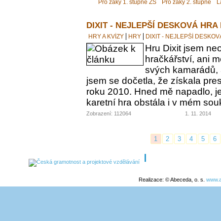
Pro žáky 1. stupně ZŠ
Pro žáky 2. stupně
L
DIXIT - NEJLEPŠÍ DESKOVÁ HRA
HRY A KVÍZY
HRY
DIXIT - NEJLEPŠÍ DESKO
Hru Dixit jsem neo
hračkářství, ani 
svých kamarádů, a
jsem se dočetla, že získala pre
roku 2010. Hned mě napadlo, jes
karetní hra obstála i v mém s
Zobrazení: 112064
1. 11. 2014
1
2
3
4
5
6
Realizace: © Abeceda, o. s.
www.a