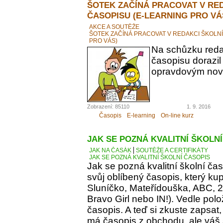
ŠOTEK ZAČÍNÁ PRACOVAT V RE
ČASOPISU (E-LEARNING PRO VÁ
AKCE A SOUTĚŽE
ŠOTEK ZAČÍNÁ PRACOVAT V REDAKCI ŠKOLN
PRO VÁS)
Na schůzku reda
časopisu dorazil
opravdovým novi
Zobrazení: 85110
1. 9. 2016
Časopis
E-learning
On-line kurz
JAK SE POZNÁ KVALITNÍ ŠKOLN
JAK NA ČASÁK
SOUTĚŽE A CERTIFIKÁTY
JAK SE POZNÁ KVALITNÍ ŠKOLNÍ ČASOPIS
Jak se pozná kvalitní školní ča
svůj oblíbený časopis, který kupu
Sluníčko, Mateřídouška, ABC, 21.
Bravo Girl nebo IN!). Vedle polo
časopis. A teď si zkuste zapsat
má časopis z obchodu, ale váš