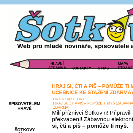
Web pro mladé novináře, spisovatele 
HLAVNÍ
MAPA
STRÁNKA
STRÁNE
KONTAKTY
O NÁS
HRAJ SI, ČTI A PIŠ – POMŮŽE T
AKCE A
SOUTĚŽE
UČEBNICE KE STAŽENÍ ZDARMA)
HRY A KVÍZY
HRY
SPISOVATELEM
HRAJ SI, ČTI A PIŠ – POMŮŽE TI MYŠ (ZÁBAV
ZDARMA)
HRAVĚ
Milí příznivci Šotkovin! Připravil
překvapení! Zábavnou elektron
si, čti a piš – pomůže ti myš
.
ŠOTKOVY