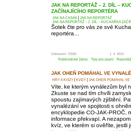
JAK NA REPORTÁŽ – 2. DÍL – K
ZAČÍNAJÍCÍHO REPORTÉRA
JAK NA ČASÁK
JAK NA REPORTÁŽ
JAK NA REPORTÁŽ – 2. DÍL – KUCHAŘKA ZAČ
Šotek čte pro vás ze své Kucha
reportéra…
Zobrazení: 72556
1. 4. 2015
Publicistické žánry
Tipy pro psaní
Reportá
JAK OHEŇ POMÁHAL VE VYNALÉ
HRY A KVÍZY
KVÍZY
JAK OHEŇ POMÁHAL VE
Víte, ke kterým vynálezům byl
Zkuste se nad tím chvíli zamyslet
spoustu zajímavých zjištění. Pak
vynalézání ve spojitosti s ohně
encyklopedie CO-JAK-PROČ, m
informace překvapí. A nezapomeň
kvíz, ve kterém si ověříte, jestl