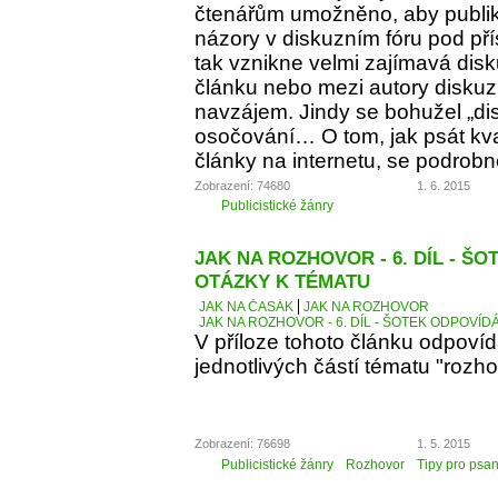
čtenářům umožněno, aby publiko
názory v diskuzním fóru pod p
tak vznikne velmi zajímavá dis
článku nebo mezi autory diskuz
navzájem. Jindy se bohužel „d
osočování… O tom, jak psát kva
články na internetu, se podrobn
Zobrazení: 74680
1. 6. 2015
Publicistické žánry
JAK NA ROZHOVOR - 6. DÍL - Š
OTÁZKY K TÉMATU
JAK NA ČASÁK
JAK NA ROZHOVOR
JAK NA ROZHOVOR - 6. DÍL - ŠOTEK ODPOVÍD
V příloze tohoto článku odpoví
jednotlivých částí tématu "rozho
Zobrazení: 76698
1. 5. 2015
Publicistické žánry
Rozhovor
Tipy pro psan