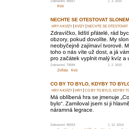
Zobrazení: 48567
1. 3. 2015
Kvíz
NECHTE SE OTESTOVAT SLONEM
HRY A KVÍZY
KVÍZY
NECHTE SE OTESTOVAT
Zdravíčko, lidští přátelé, rád by
obzory, pokud dovolíte. My sloni
neobyčejně zajímaví tvorové. M
toho o nás víte už dost, a já vám
pro začátek vyplnit malý kvíz a 
Zobrazení: 79584
1. 2. 2015
Zvířata
Kvíz
CO BY TO BYLO, KDYBY TO BYL
HRY A KVÍZY
HRY
CO BY TO BYLO, KDYBY T
Má oblíbená hra se jmenuje „Co 
bylo“. Zamiloval jsem si ji hlavn
náramná legrace.
Zobrazení: 99253
1. 12. 2014