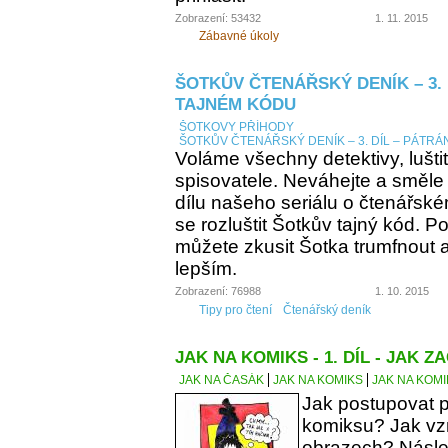
Zobrazení: 53432
1. 11. 2015
Zábavné úkoly
ŠOTKŮV ČTENÁŘSKÝ DENÍK – 3. 
TAJNÉM KÓDU
ŠOTKOVY PŘÍHODY
ŠOTKŮV ČTENÁŘSKÝ DENÍK – 3. DÍL – PÁTRÁ
Voláme všechny detektivy, lušti
spisovatele. Neváhejte a směle
dílu našeho seriálu o čtenářsk
se rozluštit Šotkův tajný kód. Po
můžete zkusit Šotka trumfnout a 
lepším.
Zobrazení: 76988
1. 10. 2015
Tipy pro čtení
Čtenářský deník
JAK NA KOMIKS - 1. DÍL - JAK ZA
JAK NA ČASÁK
JAK NA KOMIKS
JAK NA KOMIK
Jak postupovat p
komiksu? Jak vzn
obrazech? Násle