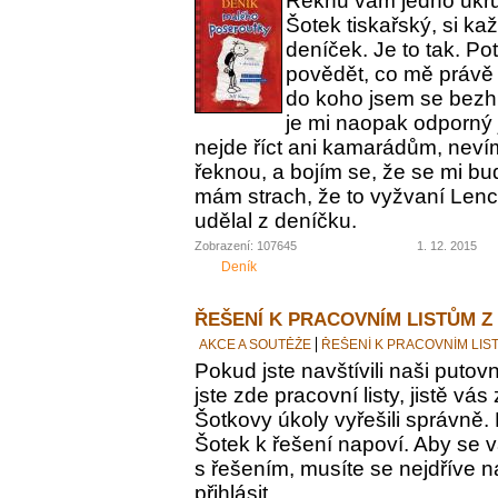
Řeknu vám jedno ukrut
Šotek tiskařský, si ka
deníček. Je to tak. Po
povědět, co mě právě 
do koho jsem se bezh
je mi naopak odporný 
nejde říct ani kamarádům, nevím
řeknou, a bojím se, že se mi bu
mám strach, že to vyžvaní Lence
udělal z deníčku.
Zobrazení: 107645
1. 12. 2015
Deník
ŘEŠENÍ K PRACOVNÍM LISTŮM Z
AKCE A SOUTĚŽE
ŘEŠENÍ K PRACOVNÍM LIS
Pokud jste navštívili naši putovn
jste zde pracovní listy, jistě vás z
Šotkovy úkoly vyřešili správně.
Šotek k řešení napoví. Aby se v
s řešením, musíte se nejdříve n
přihlásit.