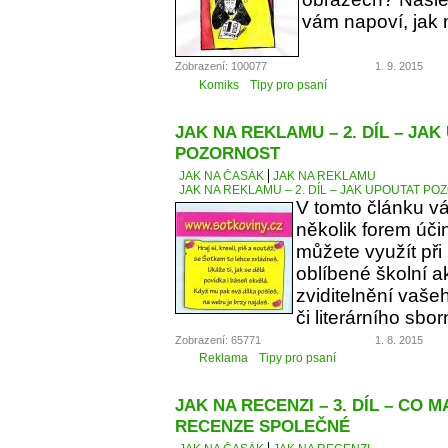
vám napoví, jak 
Zobrazení: 100077
1. 9. 2015
Komiks
Tipy pro psaní
JAK NA REKLAMU – 2. DÍL – JA
POZORNOST
JAK NA ČASÁK
JAK NA REKLAMU
JAK NA REKLAMU – 2. DÍL – JAK UPOUTAT P
V tomto článku v
několik forem úči
můžete využít při
oblíbené školní a
zviditelnění vaše
či literárního sbor
Zobrazení: 65771
1. 8. 2015
Reklama
Tipy pro psaní
JAK NA RECENZI – 3. DÍL – CO 
RECENZE SPOLEČNÉ