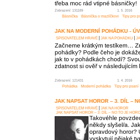
třeba moc rád vtipné básničky!
Zobrazení: 131189
1. 5. 2016
Básnička
Básnička o mazlíčkovi
Tipy pro p
JAK NA MODERNÍ POHÁDKU - Ú
SPISOVATELEM HRAVĚ
JAK NA POHÁDKU
J
Začneme krátkým testíkem… Zn
pohádky? Podle čeho je dokáž
jak to v pohádkách chodí? Sv
zdatnost si ověř v následujícím 
Zobrazení: 121431
1. 4. 2016
Pohádka
Moderní pohádka
Tipy pro psaní
JAK NAPSAT HOROR – 3. DÍL – 
SPISOVATELEM HRAVĚ
JAK NA HOROR
JAK NAPSAT HOROR – 3. DÍL – NO TO JE HOR
Takovéhle povzdech
někdy slyšel/a. Ja
opravdový horor? 
vyskytují nějaké t