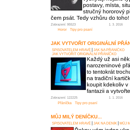
postavy, místa, sit
stručný hororový p
čem psát. Tedy vzhůru do toho!
Zobrazení: 95523
1. 3. 2016
Horor
Tipy pro psaní
JAK VYTVOŘIT ORIGINÁLNÍ PŘÁ
SPISOVATELEM HRAVĚ
JAK NA PŘÁNÍČKO
JAK VYTVOŘIT ORIGINÁLNÍ PŘÁNÍČKO
Každý už asi něk
narozeninové přán
to tentokrát troc
na tradiční karti
koupit kdekoliv 
fantazii a vytvořt
Zobrazení: 122225
1. 1. 2016
Přáníčka
Tipy pro psaní
MŮJ MILÝ DENÍČKU...
SPISOVATELEM HRAVĚ
JAK NA DENÍK
MŮJ M