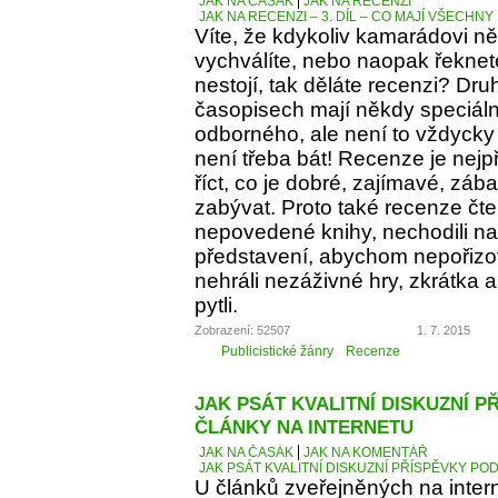
JAK NA ČASÁK
JAK NA RECENZI
JAK NA RECENZI – 3. DÍL – CO MAJÍ VŠECH
Víte, že kdykoliv kamarádovi ně
vychválíte, nebo naopak řeknete
nestojí, tak děláte recenzi? Dru
časopisech mají někdy speciáln
odborného, ale není to vždycky 
není třeba bát! Recenze je nejp
říct, co je dobré, zajímavé, z
zabývat. Proto také recenze čt
nepovedené knihy, nechodili na 
představení, abychom nepořizov
nehráli nezáživné hry, zkrátka
pytli.
Zobrazení: 52507
1. 7. 2015
Publicistické žánry
Recenze
JAK PSÁT KVALITNÍ DISKUZNÍ P
ČLÁNKY NA INTERNETU
JAK NA ČASÁK
JAK NA KOMENTÁŘ
JAK PSÁT KVALITNÍ DISKUZNÍ PŘÍSPĚVKY PO
U článků zveřejněných na inter