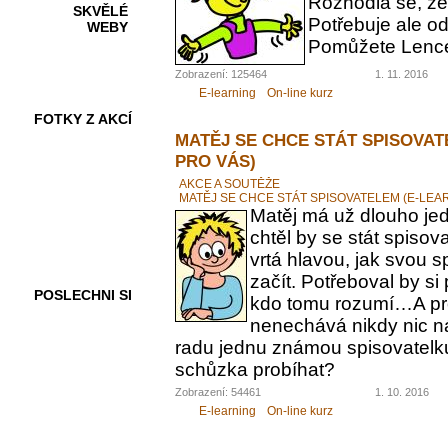
Rozhodla se, ž
SKVĚLÉ
Potřebuje ale od
WEBY
Pomůžete Lenc
Zobrazení: 125464
1. 11. 2016
E-learning
On-line kurz
FOTKY Z AKCÍ
MATĚJ SE CHCE STÁT SPISOVAT
PRO VÁS)
AKCE A SOUTĚŽE
MATĚJ SE CHCE STÁT SPISOVATELEM (E-LEA
VIDEA
Matěj má už dlouho jed
chtěl by se stát spiso
vrtá hlavou, jak svou 
začít. Potřeboval by s
POSLECHNI SI
kdo tomu rozumí…A pr
nenechává nikdy nic n
radu jednu známou spisovatelku.
schůzka probíhat?
Zobrazení: 54461
1. 10. 2016
E-learning
On-line kurz