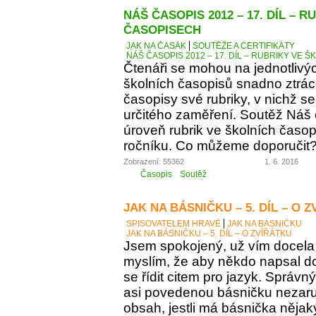
NÁŠ ČASOPIS 2012 – 17. DÍL – 
ČASOPISECH
JAK NA ČASÁK
SOUTĚŽE A CERTIFIKÁTY
NÁŠ ČASOPIS 2012 – 17. DÍL – RUBRIKY VE
Čtenáři se mohou na jednotlivý
školních časopisů snadno ztráce
časopisy své rubriky, v nichž se
určitého zaměření. Soutěž Náš
úroveň rubrik ve školních časop
ročníku. Co můžeme doporučit
Zobrazení: 55362
1. 6. 2016
Časopis
Soutěž
JAK NA BÁSNIČKU – 5. DÍL – O 
SPISOVATELEM HRAVĚ
JAK NA BÁSNIČKU
JAK NA BÁSNIČKU – 5. DÍL – O ZVÍŘÁTKU
Jsem spokojený, už vím docela 
myslím, že aby někdo napsal d
se řídit citem pro jazyk. Správn
asi povedenou básničku nezaručí
obsah, jestli má básnička něja