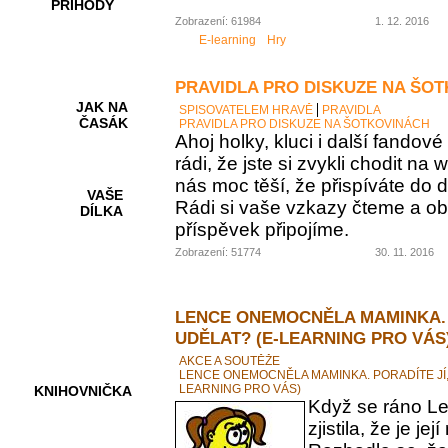
PŘÍHODY
Zobrazení: 61984
1. 12. 2016
E-learning
Hry
PRAVIDLA PRO DISKUZE NA ŠO
JAK NA
SPISOVATELEM HRAVĚ
PRAVIDLA
ČASÁK
PRAVIDLA PRO DISKUZE NA ŠOTKOVINÁCH
Ahoj holky, kluci i další fando
rádi, že jste si zvykli chodit na
nás moc těší, že přispíváte do d
VAŠE
Rádi si vaše vzkazy čteme a ob
DÍLKA
příspěvek připojíme.
Zobrazení: 51774
30. 11. 2016
HRY A
KVÍZY
LENCE ONEMOCNĚLA MAMINKA. 
UDĚLAT? (E-LEARNING PRO VÁS
AKCE A SOUTĚŽE
LENCE ONEMOCNĚLA MAMINKA. PORADÍTE JÍ,
LEARNING PRO VÁS)
KNIHOVNIČKA
Když se ráno Le
zjistila, že je 