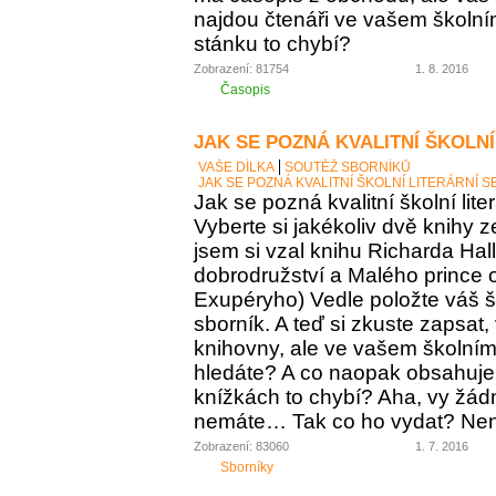
najdou čtenáři ve vašem školní
stánku to chybí?
Zobrazení: 81754
1. 8. 2016
Časopis
JAK SE POZNÁ KVALITNÍ ŠKOLNÍ
VAŠE DÍLKA
SOUTĚŽ SBORNÍKŮ
JAK SE POZNÁ KVALITNÍ ŠKOLNÍ LITERÁRNÍ 
Jak se pozná kvalitní školní lite
Vyberte si jakékoliv dvě knihy z
jsem si vzal knihu Richarda Ha
dobrodružství a Malého prince o
Exupéryho) Vedle položte váš ško
sborník. A teď si zkuste zapsat,
knihovny, ale ve vašem školním 
hledáte? A co naopak obsahuje vá
knížkách to chybí? Aha, vy žádný
nemáte… Tak co ho vydat? Není 
Zobrazení: 83060
1. 7. 2016
Sborníky