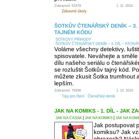
Zobrazení: 53378
1. 11. 2015
Zábavné úkoly
ŠOTKŮV ČTENÁŘSKÝ DENÍK – 3. 
TAJNÉM KÓDU
ŠOTKOVY PŘÍHODY
ŠOTKŮV ČTENÁŘSKÝ DENÍK – 3. DÍL – PÁTRÁ
Voláme všechny detektivy, lušti
spisovatele. Neváhejte a směle
dílu našeho seriálu o čtenářsk
se rozluštit Šotkův tajný kód. Po
můžete zkusit Šotka trumfnout a 
lepším.
Zobrazení: 76936
1. 10. 2015
Tipy pro čtení
Čtenářský deník
JAK NA KOMIKS - 1. DÍL - JAK ZA
JAK NA ČASÁK
JAK NA KOMIKS
JAK NA KOMIK
Jak postupovat p
komiksu? Jak vzn
obrazech? Násle