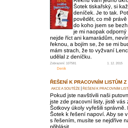
Řeknu vám jedno ukrut
Šotek tiskařský, si ka
deníček. Je to tak. Po
povědět, co mě právě 
do koho jsem se bezh
je mi naopak odporný 
nejde říct ani kamarádům, nevím
řeknou, a bojím se, že se mi bu
mám strach, že to vyžvaní Lence
udělal z deníčku.
Zobrazení: 107581
1. 12. 2015
Deník
ŘEŠENÍ K PRACOVNÍM LISTŮM Z
AKCE A SOUTĚŽE
ŘEŠENÍ K PRACOVNÍM LIS
Pokud jste navštívili naši putovn
jste zde pracovní listy, jistě vás z
Šotkovy úkoly vyřešili správně.
Šotek k řešení napoví. Aby se v
s řešením, musíte se nejdříve n
přihlásit.