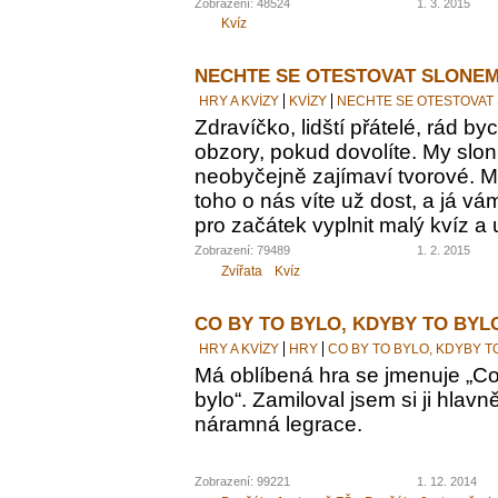
Zobrazení: 48524
1. 3. 2015
Kvíz
NECHTE SE OTESTOVAT SLONEM
HRY A KVÍZY
KVÍZY
NECHTE SE OTESTOVAT
Zdravíčko, lidští přátelé, rád by
obzory, pokud dovolíte. My sloni
neobyčejně zajímaví tvorové. M
toho o nás víte už dost, a já vám
pro začátek vyplnit malý kvíz a 
Zobrazení: 79489
1. 2. 2015
Zvířata
Kvíz
CO BY TO BYLO, KDYBY TO BYL
HRY A KVÍZY
HRY
CO BY TO BYLO, KDYBY T
Má oblíbená hra se jmenuje „Co 
bylo“. Zamiloval jsem si ji hlavn
náramná legrace.
Zobrazení: 99221
1. 12. 2014