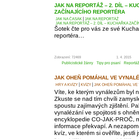
JAK NA REPORTÁŽ – 2. DÍL – K
ZAČÍNAJÍCÍHO REPORTÉRA
JAK NA ČASÁK
JAK NA REPORTÁŽ
JAK NA REPORTÁŽ – 2. DÍL – KUCHAŘKA ZAČ
Šotek čte pro vás ze své Kucha
reportéra…
Zobrazení: 72469
1. 4. 2015
Publicistické žánry
Tipy pro psaní
Reportá
JAK OHEŇ POMÁHAL VE VYNALÉ
HRY A KVÍZY
KVÍZY
JAK OHEŇ POMÁHAL VE
Víte, ke kterým vynálezům byl
Zkuste se nad tím chvíli zamyslet
spoustu zajímavých zjištění. Pak
vynalézání ve spojitosti s ohně
encyklopedie CO-JAK-PROČ, m
informace překvapí. A nezapomeň
kvíz, ve kterém si ověříte, jestl