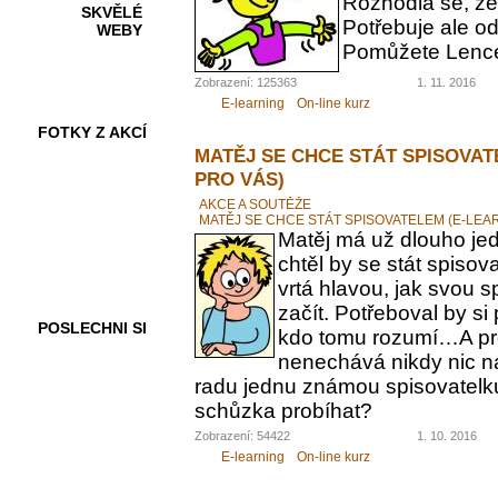
Rozhodla se, ž
SKVĚLÉ
Potřebuje ale od
WEBY
Pomůžete Lenc
Zobrazení: 125363
1. 11. 2016
E-learning
On-line kurz
FOTKY Z AKCÍ
MATĚJ SE CHCE STÁT SPISOVAT
PRO VÁS)
AKCE A SOUTĚŽE
MATĚJ SE CHCE STÁT SPISOVATELEM (E-LEA
VIDEA
Matěj má už dlouho jed
chtěl by se stát spiso
vrtá hlavou, jak svou 
začít. Potřeboval by s
POSLECHNI SI
kdo tomu rozumí…A pr
nenechává nikdy nic n
radu jednu známou spisovatelku.
schůzka probíhat?
Zobrazení: 54422
1. 10. 2016
E-learning
On-line kurz