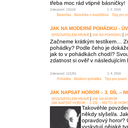
třeba moc rád vtipné básničky!
Zobrazení: 131116
1. 5. 2016
Básnička
Básnička o mazlíčkovi
Tipy pro p
JAK NA MODERNÍ POHÁDKU - Ú
SPISOVATELEM HRAVĚ
JAK NA POHÁDKU
J
Začneme krátkým testíkem… Zn
pohádky? Podle čeho je dokáž
jak to v pohádkách chodí? Sv
zdatnost si ověř v následujícím 
Zobrazení: 121291
1. 4. 2016
Pohádka
Moderní pohádka
Tipy pro psaní
JAK NAPSAT HOROR – 3. DÍL – 
SPISOVATELEM HRAVĚ
JAK NA HOROR
JAK NAPSAT HOROR – 3. DÍL – NO TO JE HOR
Takovéhle povzdech
někdy slyšel/a. Ja
opravdový horor? 
vyskytují nějaké t