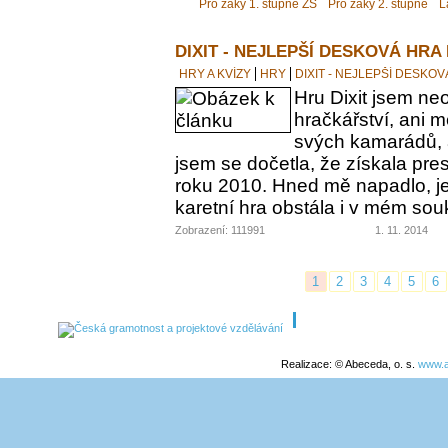
Pro žáky 1. stupně ZŠ
Pro žáky 2. stupně
L
DIXIT - NEJLEPŠÍ DESKOVÁ HRA
HRY A KVÍZY
HRY
DIXIT - NEJLEPŠÍ DESKO
Hru Dixit jsem neo
hračkářství, ani 
svých kamarádů, a
jsem se dočetla, že získala pre
roku 2010. Hned mě napadlo, jes
karetní hra obstála i v mém s
Zobrazení: 111991
1. 11. 2014
1
2
3
4
5
6
Realizace: © Abeceda, o. s.
www.a