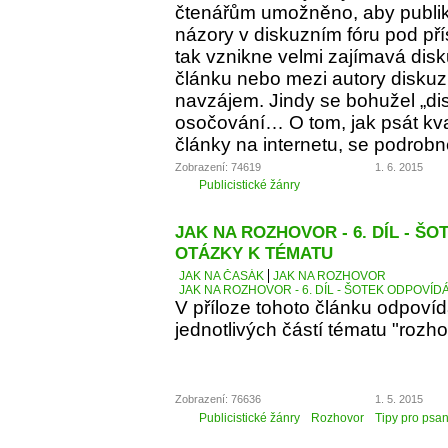
čtenářům umožněno, aby publiko
názory v diskuzním fóru pod p
tak vznikne velmi zajímavá dis
článku nebo mezi autory diskuz
navzájem. Jindy se bohužel „d
osočování… O tom, jak psát kva
články na internetu, se podrobn
Zobrazení: 74619
1. 6. 2015
Publicistické žánry
JAK NA ROZHOVOR - 6. DÍL - Š
OTÁZKY K TÉMATU
JAK NA ČASÁK
JAK NA ROZHOVOR
JAK NA ROZHOVOR - 6. DÍL - ŠOTEK ODPOVÍD
V příloze tohoto článku odpoví
jednotlivých částí tématu "rozho
Zobrazení: 76636
1. 5. 2015
Publicistické žánry
Rozhovor
Tipy pro psan