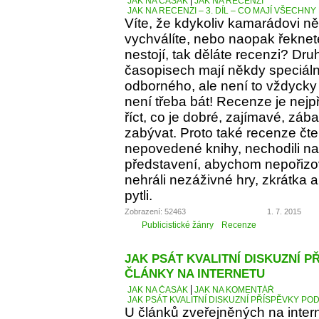
JAK NA ČASÁK
JAK NA RECENZI
JAK NA RECENZI – 3. DÍL – CO MAJÍ VŠECH
Víte, že kdykoliv kamarádovi ně
vychválíte, nebo naopak řeknete
nestojí, tak děláte recenzi? Dru
časopisech mají někdy speciáln
odborného, ale není to vždycky 
není třeba bát! Recenze je nejp
říct, co je dobré, zajímavé, z
zabývat. Proto také recenze čt
nepovedené knihy, nechodili na 
představení, abychom nepořizov
nehráli nezáživné hry, zkrátka
pytli.
Zobrazení: 52463
1. 7. 2015
Publicistické žánry
Recenze
JAK PSÁT KVALITNÍ DISKUZNÍ P
ČLÁNKY NA INTERNETU
JAK NA ČASÁK
JAK NA KOMENTÁŘ
JAK PSÁT KVALITNÍ DISKUZNÍ PŘÍSPĚVKY PO
U článků zveřejněných na inter