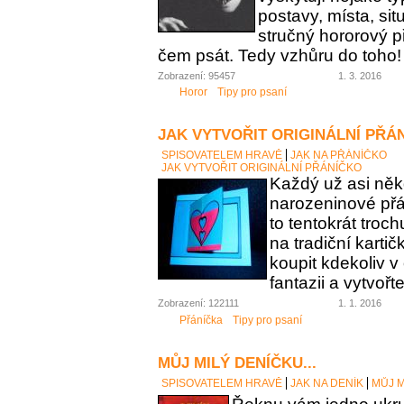
postavy, místa, sit
stručný hororový p
čem psát. Tedy vzhůru do toho!
Zobrazení: 95457
1. 3. 2016
Horor
Tipy pro psaní
JAK VYTVOŘIT ORIGINÁLNÍ PŘÁ
SPISOVATELEM HRAVĚ
JAK NA PŘÁNÍČKO
JAK VYTVOŘIT ORIGINÁLNÍ PŘÁNÍČKO
Každý už asi něk
narozeninové přán
to tentokrát troc
na tradiční karti
koupit kdekoliv 
fantazii a vytvořt
Zobrazení: 122111
1. 1. 2016
Přáníčka
Tipy pro psaní
MŮJ MILÝ DENÍČKU...
SPISOVATELEM HRAVĚ
JAK NA DENÍK
MŮJ M