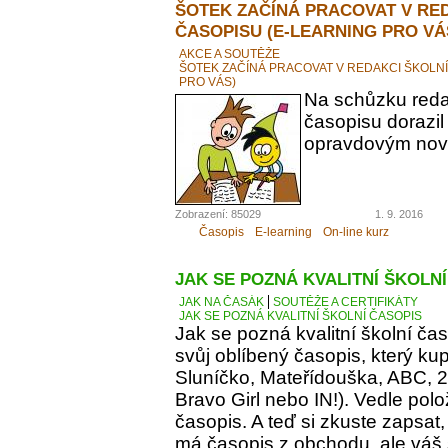
ŠOTEK ZAČÍNÁ PRACOVAT V RE
ČASOPISU (E-LEARNING PRO VÁ
AKCE A SOUTĚŽE
ŠOTEK ZAČÍNÁ PRACOVAT V REDAKCI ŠKOLN
PRO VÁS)
Na schůzku reda
časopisu dorazil
opravdovým novi
Zobrazení: 85029
1. 9. 2016
Časopis
E-learning
On-line kurz
JAK SE POZNÁ KVALITNÍ ŠKOLN
JAK NA ČASÁK
SOUTĚŽE A CERTIFIKÁTY
JAK SE POZNÁ KVALITNÍ ŠKOLNÍ ČASOPIS
Jak se pozná kvalitní školní ča
svůj oblíbený časopis, který kupu
Sluníčko, Mateřídouška, ABC, 21.
Bravo Girl nebo IN!). Vedle polo
časopis. A teď si zkuste zapsat
má časopis z obchodu, ale váš