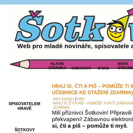
Web pro mladé novináře, spisovatele 
HLAVNÍ
MAPA
STRÁNKA
STRÁNE
KONTAKTY
O NÁS
HRAJ SI, ČTI A PIŠ – POMŮŽE T
AKCE A
SOUTĚŽE
UČEBNICE KE STAŽENÍ ZDARMA)
HRY A KVÍZY
HRY
SPISOVATELEM
HRAJ SI, ČTI A PIŠ – POMŮŽE TI MYŠ (ZÁBAV
ZDARMA)
HRAVĚ
Milí příznivci Šotkovin! Připravil
překvapení! Zábavnou elektron
si, čti a piš – pomůže ti myš
.
ŠOTKOVY