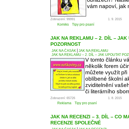
vám napoví, jak 
Zobrazení: 99991
1. 9. 2015
Komiks
Tipy pro psaní
JAK NA REKLAMU – 2. DÍL – JA
POZORNOST
JAK NA ČASÁK
JAK NA REKLAMU
JAK NA REKLAMU – 2. DÍL – JAK UPOUTAT P
V tomto článku v
několik forem úči
můžete využít při
oblíbené školní a
zviditelnění vaše
či literárního sbor
Zobrazení: 65726
1. 8. 2015
Reklama
Tipy pro psaní
JAK NA RECENZI – 3. DÍL – CO 
RECENZE SPOLEČNÉ