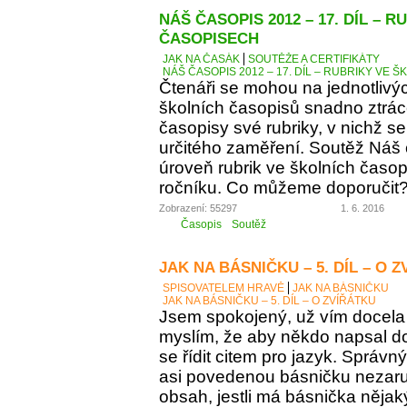
NÁŠ ČASOPIS 2012 – 17. DÍL – 
ČASOPISECH
JAK NA ČASÁK
SOUTĚŽE A CERTIFIKÁTY
NÁŠ ČASOPIS 2012 – 17. DÍL – RUBRIKY VE
Čtenáři se mohou na jednotlivý
školních časopisů snadno ztráce
časopisy své rubriky, v nichž se
určitého zaměření. Soutěž Náš
úroveň rubrik ve školních časop
ročníku. Co můžeme doporučit
Zobrazení: 55297
1. 6. 2016
Časopis
Soutěž
JAK NA BÁSNIČKU – 5. DÍL – O 
SPISOVATELEM HRAVĚ
JAK NA BÁSNIČKU
JAK NA BÁSNIČKU – 5. DÍL – O ZVÍŘÁTKU
Jsem spokojený, už vím docela 
myslím, že aby někdo napsal d
se řídit citem pro jazyk. Správn
asi povedenou básničku nezaručí
obsah, jestli má básnička něja