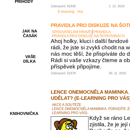
PŘÍHODY
Zobrazení: 61935
1. 12. 2016
E-learning
Hry
PRAVIDLA PRO DISKUZE NA ŠO
JAK NA
SPISOVATELEM HRAVĚ
PRAVIDLA
ČASÁK
PRAVIDLA PRO DISKUZE NA ŠOTKOVINÁCH
Ahoj holky, kluci i další fando
rádi, že jste si zvykli chodit na
nás moc těší, že přispíváte do d
VAŠE
Rádi si vaše vzkazy čteme a ob
DÍLKA
příspěvek připojíme.
Zobrazení: 51678
30. 11. 2016
HRY A
KVÍZY
LENCE ONEMOCNĚLA MAMINKA. 
UDĚLAT? (E-LEARNING PRO VÁS
AKCE A SOUTĚŽE
LENCE ONEMOCNĚLA MAMINKA. PORADÍTE JÍ,
LEARNING PRO VÁS)
KNIHOVNIČKA
Když se ráno Le
zjistila, že je 