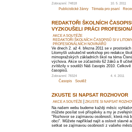
Zobrazení: 74818
10. 5. 2011
Publicistické žánry
Témata pro psaní
Rece
REDAKTOŘI ŠKOLNÍCH ČASOPISŮ
VYZKOUŠELI PRÁCI PROFESION
AKCE A SOUTĚŽE
REDAKTOŘI ŠKOLNÍCH ČASOPISŮ SI V LITOM
PROFESIONÁLNÍCH NOVINÁŘŮ
Ve dnech 2. až 4. března 2011 se v prostorách
Litomyšli uskutečnil workshop pro redakce ško
mimopražských základních škol na téma Čtená
výchova. Akce se zúčastnilo 62 žáků a 8 učite
zvítězily v soutěži Náš časopis 2010. Celkově 
časopisů.
Zobrazení: 78324
4. 4. 2011
Časopis
Soutěž
ZKUSTE SI NAPSAT ROZHOVOR
AKCE A SOUTĚŽE
ZKUSTE SI NAPSAT ROZH
Na našem webu budeme každý měsíc vyhlašo
můžete posílat své příspěvky a my je zveřej
"Rozhovor se zajímavou osobností, která má b
obci". Můžete například najít a oslovit slavné 
setkat se zajímavou osobností z vašeho města