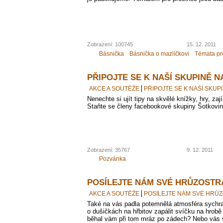
Zobrazení: 100745
15. 12. 2011
Básnička
Básnička o mazlíčkovi
Témata pr
PŘIPOJTE SE K NAŠÍ SKUPINĚ 
AKCE A SOUTĚŽE
PŘIPOJTE SE K NAŠÍ SKU
Nenechte si ujít tipy na skvělé knížky, hry, z
Staňte se členy facebookové skupiny Šotkovin
Zobrazení: 35767
9. 12. 2011
Pozvánka
POSÍLEJTE NÁM SVÉ HRŮZOSTR
AKCE A SOUTĚŽE
POSÍLEJTE NÁM SVÉ HRŮ
Také na vás padla potemnělá atmosféra sychra
o dušičkách na hřbitov zapálit svíčku na hrob
běhal vám při tom mráz po zádech? Nebo vás v