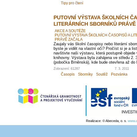
Tipy pro čtení
PUTOVNÍ VÝSTAVA ŠKOLNÍCH ČA
LITERÁRNÍCH SBORNÍKŮ PRÁVĚ
AKCE A SOUTĚŽE
PUTOVNÍ VÝSTAVA ŠKOLNÍCH ČASOPISŮ A LI
PRÁVĚ ZAČALA
Zaujaly vás školní časopisy nebo literární sbor
byste je vidět na vlastní oči? Pročíst si je a li
navštivte naši výstavu, která postupně objed
knihovny. Výstava byla zahájena ve středu 2.
(pobočka Brněnská), kde bude otevřena až do 
Zobrazení: 61287
7. 3. 2011
Časopis
Sborníky
Soutěž
Pozvánka
Realizace: © Abeceda, o. s.
www.a