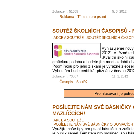
Zobrazení: 51035
5. 3. 2012
Reklama
Témata pro psaní
SOUTĚŽ ŠKOLNÍCH ČASOPISŮ - 
AKCE A SOUTĚŽE
SOUTĚŽ ŠKOLNÍCH ČASOPI
Vyhlašujeme nový 
2012“. Vítězné reda
„Kvalitní školní ča
grafickou podobu a budete jím moci ozdobit ob
Podmínkou pro jeho získání je výrazné zlepšen
Výhercům bude certifikát přiznán v červnu 201
Zobrazení: 73557
11. 1. 2012
Časopis
Soutěž
Pro hlasování je potře
POSÍLEJTE NÁM SVÉ BÁSNIČKY
MAZLÍČCÍCH!
AKCE A SOUTĚŽE
POSÍLEJTE NÁM SVÉ BÁSNIČKY O DOMÁCÍCH 
Využijte naše tipy pro psaní básniček a zašle
je publikujeme! Tématem pro prosinec jsou bá