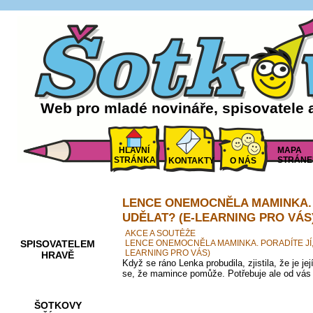
Web pro mladé novináře, spisovatele 
HLAVNÍ
MAPA
STRÁNKA
STRÁNE
KONTAKTY
O NÁS
LENCE ONEMOCNĚLA MAMINKA. 
AKCE A
SOUTĚŽE
UDĚLAT? (E-LEARNING PRO VÁS
AKCE A SOUTĚŽE
SPISOVATELEM
LENCE ONEMOCNĚLA MAMINKA. PORADÍTE JÍ,
LEARNING PRO VÁS)
HRAVĚ
Když se ráno Lenka probudila, zjistila, že je 
se, že mamince pomůže. Potřebuje ale od vás
ŠOTKOVY