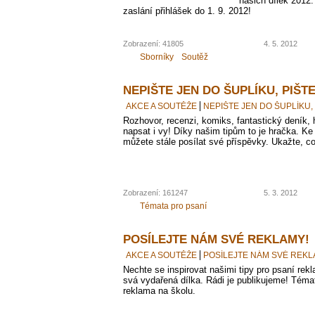
našich dílek 2012.
zaslání přihlášek do 1. 9. 2012!
Zobrazení: 41805
4. 5. 2012
Sborníky
Soutěž
NEPIŠTE JEN DO ŠUPLÍKU, PIŠT
AKCE A SOUTĚŽE
NEPIŠTE JEN DO ŠUPLÍKU,
Rozhovor, recenzi, komiks, fantastický deník, 
napsat i vy! Díky našim tipům to je hračka.
můžete stále posílat své příspěvky. Ukažte, co
Zobrazení: 161247
5. 3. 2012
Témata pro psaní
POSÍLEJTE NÁM SVÉ REKLAMY!
AKCE A SOUTĚŽE
POSÍLEJTE NÁM SVÉ REKL
Nechte se inspirovat našimi tipy pro psaní rek
svá vydařená dílka. Rádi je publikujeme! Téma
reklama na školu.