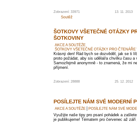
Zobrazení: 33971
13. 11. 2013
Soutěž
ŠOTKOVY VŠETEČNÉ OTÁZKY P
ŠOTKOVINY
AKCE A SOUTĚŽE
ŠOTKOVY VŠETEČNÉ OTÁZKY PRO ČTENÁŘE
Krásný den! Rád bych se dozvěděl, jak se ti lí
proto požádat, aby sis udělal/a chvilku času a 
Samozřejmě anonymně - to znamená, že mi ne
příjmení.
Zobrazení: 28888
25. 12. 2012
POSÍLEJTE NÁM SVÉ MODERNÍ 
AKCE A SOUTĚŽE
POSÍLEJTE NÁM SVÉ MOD
Využijte naše tipy pro psaní pohádek a zašlet
je publikujeme! Tématem pro červenec až září