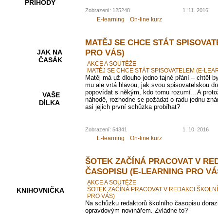
PŘÍHODY
Zobrazení: 125248
1. 11. 2016
E-learning
On-line kurz
MATĚJ SE CHCE STÁT SPISOVAT
PRO VÁS)
JAK NA
ČASÁK
AKCE A SOUTĚŽE
MATĚJ SE CHCE STÁT SPISOVATELEM (E-LEA
Matěj má už dlouho jedno tajné přání – chtěl b
mu ale vrtá hlavou, jak svou spisovatelskou dr
popovídat s někým, kdo tomu rozumí…A protož
VAŠE
náhodě, rozhodne se požádat o radu jednu zná
DÍLKA
asi jejich první schůzka probíhat?
Zobrazení: 54341
1. 10. 2016
HRY A
E-learning
On-line kurz
KVÍZY
ŠOTEK ZAČÍNÁ PRACOVAT V RE
ČASOPISU (E-LEARNING PRO VÁ
AKCE A SOUTĚŽE
ŠOTEK ZAČÍNÁ PRACOVAT V REDAKCI ŠKOLN
KNIHOVNIČKA
PRO VÁS)
Na schůzku redaktorů školního časopisu dorazi
opravdovým novinářem. Zvládne to?