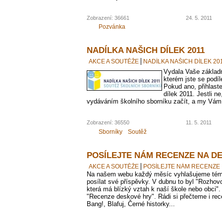
Zobrazení: 36661
24. 5. 2011
Pozvánka
NADÍLKA NAŠICH DÍLEK 2011
AKCE A SOUTĚŽE
NADÍLKA NAŠICH DÍLEK 20
Vydala Vaše základn
kterém jste se podíl
Pokud ano, přihlast
dílek 2011. Jestli n
vydáváním školního sborníku začít, a my Vá
Zobrazení: 36550
11. 5. 2011
Sborníky
Soutěž
POSÍLEJTE NÁM RECENZE NA D
AKCE A SOUTĚŽE
POSÍLEJTE NÁM RECENZE
Na našem webu každý měsíc vyhlašujeme té
posílat své příspěvky. V dubnu to byl "Rozhov
která má blízký vztah k naší škole nebo obci
"Recenze deskové hry". Rádi si přečteme i rece
Bang!, Blafuj, Černé historky...