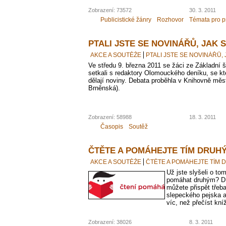
Zobrazení: 73572
30. 3. 2011
Publicistické žánry
Rozhovor
Témata pro p
PTALI JSTE SE NOVINÁŘŮ, JAK 
AKCE A SOUTĚŽE
PTALI JSTE SE NOVINÁŘŮ, 
Ve středu 9. března 2011 se žáci ze Základní 
setkali s redaktory Olomouckého deníku, se kte
dělají noviny. Debata proběhla v Knihovně mě
Brněnská).
Zobrazení: 58988
18. 3. 2011
Časopis
Soutěž
ČTĚTE A POMÁHEJTE TÍM DRUH
AKCE A SOUTĚŽE
ČTĚTE A POMÁHEJTE TÍM
Už jste slyšeli o t
pomáhat druhým? Dí
můžete přispět třeb
slepeckého pejska a
víc, než přečíst kní
Zobrazení: 38026
8. 3. 2011