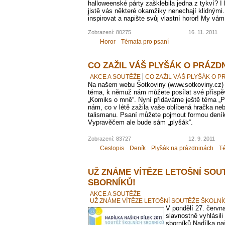
halloweenské párty zašklebila jedna z tykví? I
jistě vás některé okamžiky nenechají klidnými.
inspirovat a napište svůj vlastní horor! My v
Zobrazení: 80275
16. 11. 2011
Horor
Témata pro psaní
CO ZAŽIL VÁŠ PLYŠÁK O PRÁZD
AKCE A SOUTĚŽE
CO ZAŽIL VÁŠ PLYŠÁK O 
Na našem webu Šotkoviny (www.sotkoviny.cz)
téma, k němuž nám můžete posílat své příspěv
„Komiks o mně“. Nyní přidáváme ještě téma „P
nám, co v létě zažila vaše oblíbená hračka ne
talismanu. Psaní můžete pojmout formou deník
Vypravěčem ale bude sám „plyšák“.
Zobrazení: 83727
12. 9. 2011
Cestopis
Deník
Plyšák na prázdninách
Té
UŽ ZNÁME VÍTĚZE LETOŠNÍ SOU
SBORNÍKŮ!
AKCE A SOUTĚŽE
UŽ ZNÁME VÍTĚZE LETOŠNÍ SOUTĚŽE ŠKOLNÍ
V pondělí 27. červ
slavnostně vyhlásil
sborníků Nadílka na