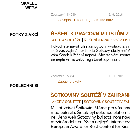
SKVĚLÉ
WEBY
Zobrazení: 84930
1. 9. 2016
Časopis
E-learning
On-line kurz
ŘEŠENÍ K PRACOVNÍM LISTŮM Z
FOTKY Z AKCÍ
AKCE A SOUTĚŽE
ŘEŠENÍ K PRACOVNÍM LIS
Pokud jste navštívili naši putovní výstavu a vypl
jistě vás zajímá, jestli jste Šotkovy úkoly vyře
vám Šotek k řešení napoví. Aby se vám zobraz
se nejdříve na webu registovat a přihlásit.
VIDEA
Zobrazení: 53341
1. 11. 2015
Zábavné úkoly
POSLECHNI SI
ŠOTKOVINY SOUTĚŽÍ V ZAHRANI
AKCE A SOUTĚŽE
ŠOTKOVINY SOUTĚŽÍ V ZA
Milí příznivci Šotkovin!
Máme
pro vás nov
moc potěšila. Šotek byl dokonce blahem 
ne. Jeho web Šotkoviny byl totiž nomino
mezinárodní soutěže o nejlepší internetov
European Award for Best Content for Kids