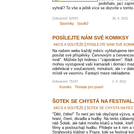
probíhalo, jací zají
vyhrál? To vše a ještě více se dozvíte v tomto
Zobrazení: 62915
30. 6. 2011
Sborníky
Soutěž
POSÍLEJTE NÁM SVÉ KOMIKSY
AKCE A SOUTĚŽE
POSÍLEJTE NÁM SVÉ KOMI
Na našem webu každý měsíc vyhlašujeme té
posílat své příspěvky. Červnovým a červenco
mně". Můžete být hrdinou i "záporákem". Rádi 
mohou vystupovat vaši kamarádi i domácí maz
odehrávat v současnosti, minulosti, ale i v da
místě ve vesmíru. Fantazii meze neklademe.
Zobrazení: 75107
2. 6. 2011
Komiks
Témata pro psaní
ŠOTEK SE CHYSTÁ NA FESTIVAL.
AKCE A SOUTĚŽE
ŠOTEK SE CHYSTÁ NA FEST
"Děti, čtěte!" To není jen tak obyčejná výzva, 
hraní, čtení, divadla a hudby. Na tento zábavný
náš Šotek, ale také mnoho kluků a holek, kteří 
filmy a poslouchají hudbu. Přidejte se k nim a 
Strahovský klášter v Praze, kde se festival ko