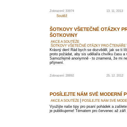
Zobrazení: 33974
13. 11. 2013
Soutěž
ŠOTKOVY VŠETEČNÉ OTÁZKY P
ŠOTKOVINY
AKCE A SOUTĚŽE
ŠOTKOVY VŠETEČNÉ OTÁZKY PRO ČTENÁŘE
Krásný den! Rád bych se dozvěděl, jak se ti lí
proto požádat, aby sis udělal/a chvilku času a 
Samozřejmě anonymně - to znamená, že mi ne
příjmení.
Zobrazení: 28892
25. 12. 2012
POSÍLEJTE NÁM SVÉ MODERNÍ 
AKCE A SOUTĚŽE
POSÍLEJTE NÁM SVÉ MOD
Využijte naše tipy pro psaní pohádek a zašlet
je publikujeme! Tématem pro červenec až září