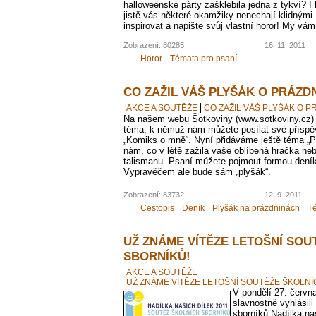
halloweenské párty zašklebila jedna z tykví? I
jistě vás některé okamžiky nenechají klidnými.
inspirovat a napište svůj vlastní horor! My v
Zobrazení: 80285
16. 11. 2011
Horor
Témata pro psaní
CO ZAŽIL VÁŠ PLYŠÁK O PRÁZD
AKCE A SOUTĚŽE
CO ZAŽIL VÁŠ PLYŠÁK O 
Na našem webu Šotkoviny (www.sotkoviny.cz)
téma, k němuž nám můžete posílat své příspěv
„Komiks o mně“. Nyní přidáváme ještě téma „P
nám, co v létě zažila vaše oblíbená hračka ne
talismanu. Psaní můžete pojmout formou deník
Vypravěčem ale bude sám „plyšák“.
Zobrazení: 83732
12. 9. 2011
Cestopis
Deník
Plyšák na prázdninách
Té
UŽ ZNÁME VÍTĚZE LETOŠNÍ SOU
SBORNÍKŮ!
AKCE A SOUTĚŽE
UŽ ZNÁME VÍTĚZE LETOŠNÍ SOUTĚŽE ŠKOLNÍ
V pondělí 27. červ
slavnostně vyhlásil
sborníků Nadílka na