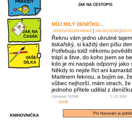
PŘÍHODY
JAK NA CESTOPIS
MŮJ MILÝ DENÍČKU...
SPISOVATELEM HRAVĚ
JAK NA DENÍK
MŮJ M
JAK NA
ČASÁK
Řeknu vám jedno ukrutné tajems
tiskařský, si každý den píšu den
Potřebuju totiž někomu povědě
trápí a štve, do koho jsem se b
VAŠE
DÍLKA
kdo je mi naopak odporný jako 
Někdy to nejde říct ani kamarád
Martinem řeknou, a bojím se, že
vůbec nejhorší, mám strach, že 
HRY A
KVÍZY
jednoho přítele udělal z deníčku
Zobrazení: 107606
1. 12. 2015
Deník
Pro hlasování je potře
KNIHOVNIČKA