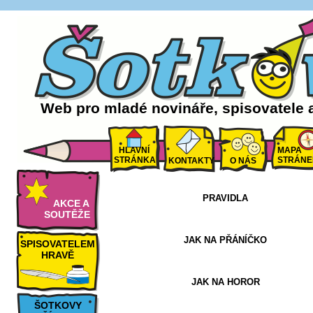
Web pro mladé novináře, spisovatele 
HLAVNÍ
MAPA
STRÁNKA
STRÁNE
KONTAKTY
O NÁS
PRAVIDLA
AKCE A
SOUTĚŽE
JAK NA PŘÁNÍČKO
SPISOVATELEM
HRAVĚ
JAK NA HOROR
ŠOTKOVY