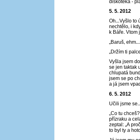
diskotéka - pl
5. 5. 2012
Oh...Vyšlo to 
nechtělo, i k
k Báře. Vtom 
„Baruš, ehm...
„Držím ti palce
Vyšla jsem do
se jen taktak 
chlupatá bunda
jsem se po ch
a já jsem vpad
6. 5. 2012
Učili jsme se.
„Co tu chceš?
přízraku a cel
zeptal: „A pro
to byl ty a hot