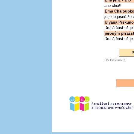
Elis jenc
- ano
ano chci!!
Ema Chaloupko
jo jo jo jasně že c
Ulyana Piskuno
Druhá část už je 
jeroným prražs
Druhá část už je 
P
Uly Piskunová