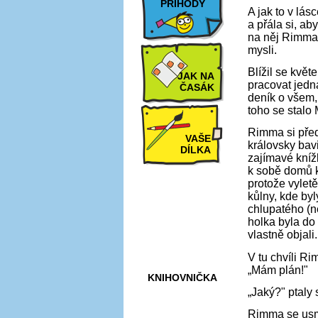
PŘÍHODY
A jak to v lá
a přála si, ab
na něj Rimma 
mysli.
Blížil se kvě
JAK NA
pracovat jedn
ČASÁK
deník o všem, 
toho se stalo
Rimma si pře
VAŠE
královsky bavi
DÍLKA
zajímavé knížk
k sobě domů k
protože vyletě
kůlny, kde by
HRY A
chlupatého (ně
KVÍZY
holka byla do
vlastně objali.
V tu chvíli Ri
„Mám plán!"
KNIHOVNIČKA
„Jaký?" ptaly
Rimma se usmá