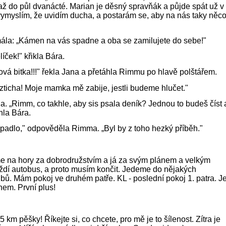
 až do půl dvanácté. Marian je děsný spravňák a půjde spát už v
 vymyslím, že uvidím ducha, a postarám se, aby na nás taky něc
ála: „Kámen na vás spadne a oba se zamilujete do sebe!"
íček!" křikla Bára.
ová bitka!!!" řekla Jana a přetáhla Rimmu po hlavě polštářem.
 zticha! Moje mamka mě zabije, jestli budeme hlučet."
la. „Rimm, co takhle, aby sis psala deník? Jednou to budeš číst 
hla Bára.
apadlo," odpověděla Rimma. „Byl by z toho hezký příběh."
e na hory za dobrodružstvím a já za svým plánem a velkým
íždí autobus, a proto musím končit. Jedeme do nějakých
bů. Mám pokoj ve druhém patře. KL - poslední pokoj 1. patra. J
nem. První plus!
15 km pěšky! Říkejte si, co chcete, pro mě je to šílenost. Zítra je