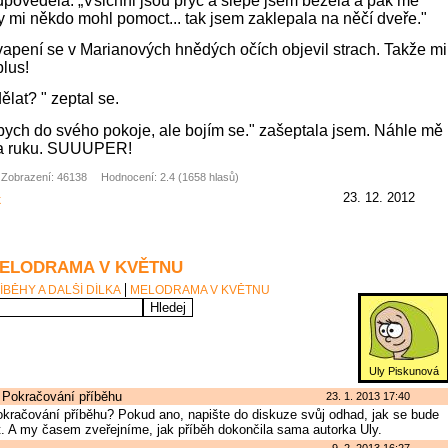
pověděla: „Všichni jsou pryč a slepě jsem běžela a pak mě
y mi někdo mohl pomoct... tak jsem zaklepala na něčí dveře."
pení se v Marianových hnědých očích objevil strach. Takže mi
plus!
lat? " zeptal se.
bych do svého pokoje, ale bojím se." zašeptala jsem. Náhle mě
za ruku. SUUUPER!
Zobrazení: 46138
Hodnocení: 2.4 (1658 hlasů)
23. 12. 2012
k
MELODRAMA V KVĚTNU
ÍBĚHY A DALŠÍ DÍLKA
MELODRAMA V KVĚTNU
Uly Piskunová
 Pokračování příběhu
23. 1. 2013 17:40
pokračování příběhu? Pokud ano, napište do diskuze svůj odhad, jak se bude
et. A my časem zveřejníme, jak příběh dokončila sama autorka Uly.
9. 2. 2013 16:27