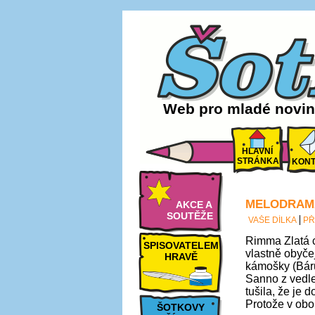
Web pro mladé noviná
HLAVNÍ
STRÁNKA
KONT
MELODRAMA
AKCE A
SOUTĚŽE
VAŠE DÍLKA
PŘ
Rimma Zlatá c
SPISOVATELEM
vlastně obyčej
HRAVĚ
kámošky (Báru
Sanno z vedlej
tušila, že je 
Protože v obou
ŠOTKOVY