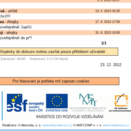
vá
- určitě
13. 2. 2013 16:20
hci!!!!
va
- Ahojky
17. 6. 2013 17:56
zveřejněná! Jupíííí.
ký
- ahojky
31. 8. 2013 19:00
zveřejněná! do pr*!
1/1
říspěvky do diskuze mohou zasílat pouze přihlášení uživatelé.
Zobrazení: 46165
Hodnocení: 2.6 (734 hlasů)
23. 12. 2012
Pro hlasování je potřeba mít zapnuto cookies
Realizace: © Abeceda, o. s.
www.abeceda-os.cz
; © MATCOMP s. r. o.
www.matesova.cz