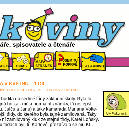
ře, spisovatele a čtenáře
JSEM TU
MAPA
POPRVÉ
STRÁNEK
AKTY
O NÁS
E-LEARNING
 V KVĚTNU – 1.DÍL
ÍBĚHY A DALŠÍ DÍLKA
MELODRAMA V KVĚTNU
hodila do sedmé třídy základní školy. Byla to
ná holka - měla normální známky, tři nejlepší
, Julču a Janu) a taky kamaráda Mariana Volte-
Uly Piskunová
ší třídy, do kterého byla tajně zamilovaná. Taky
do ní zamilovaný kluk ze stejné třídy, Karel Loňský.
 třídach byli tři Karlové, přezdívalo se mu KL.