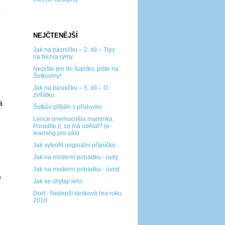
o
NEJČTENĚJŠÍ
Jak na básničku – 2. díl – Tipy
na bezva rýmy
Nepište jen do šuplíku, pište na
Šotkoviny!
Jak na básničku – 5. díl – O
zvířátku
a
Šotkův příběh s příslovím
Lence onemocněla maminka.
Poradíte jí, co má udělat? (e-
learning pro vás)
Jak vytvořit originální přáníčko
Jak na moderní pohádku - rady
Jak na moderní pohádku - úvod
e
Jak se chytají lelci
Dixit - Nejlepší desková hra roku
2010