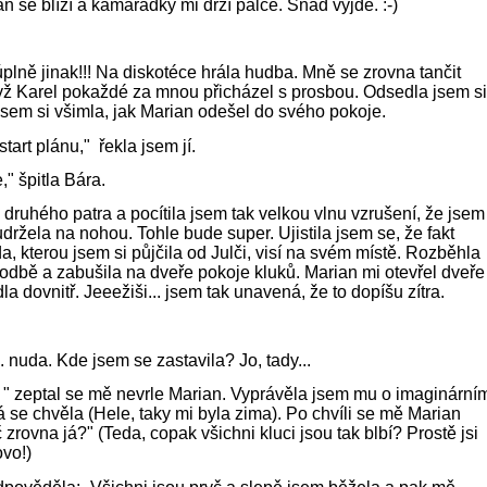
án se blíží a kamarádky mi drží palce. Snad vyjde. :-)
úplně jinak!!! Na diskotéce hrála hudba. Mně se zrovna tančit
dyž Karel pokaždé za mnou přicházel s prosbou. Odsedla jsem si
jsem si všimla, jak Marian odešel do svého pokoje.
start plánu," řekla jsem jí.
," špitla Bára.
 druhého patra a pocítila jsem tak velkou vlnu vzrušení, že jsem
udržela na nohou. Tohle bude super. Ujistila jsem se, že fakt
, kterou jsem si půjčila od Julči, visí na svém místě. Rozběhla
odbě a zabušila na dveře pokoje kluků. Marian mi otevřel dveře
la dovnitř. Jeeežiši... jsem tak unavená, že to dopíšu zítra.
.. nuda. Kde jsem se zastavila? Jo, tady...
 " zeptal se mě nevrle Marian. Vyprávěla jsem mu o imaginární
á se chvěla (Hele, taky mi byla zima). Po chvíli se mě Marian
č zrovna já?" (Teda, copak všichni kluci jsou tak blbí? Prostě jsi
ovo!)