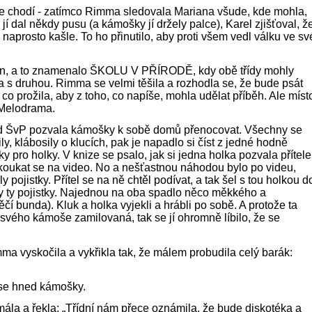
sce chodí - zatímco Rimma sledovala Mariana všude, kde mohla,
y jí dal někdy pusu (a kámošky jí držely palce), Karel zjišťoval, ž
naprosto kašle. To ho přinutilo, aby proti všem vedl válku ve sv
ten, a to znamenalo ŠKOLU V PŘÍRODĚ, kdy obě třídy mohly
a s druhou. Rimma se velmi těšila a rozhodla se, že bude psát
co prožila, aby z toho, co napíše, mohla udělat příběh. Ale míst
 Melodrama.
d ŠvP pozvala kámošky k sobě domů přenocovat. Všechny se
ly, klábosily o klucích, pak je napadlo si číst z jedné hodně
y pro holky. V knize se psalo, jak si jedna holka pozvala přítele
oukat se na video. No a nešťastnou náhodou bylo po videu,
ly pojistky. Přítel se na ně chtěl podívat, a tak šel s tou holkou d
ly ty pojistky. Najednou na oba spadlo něco měkkého a
čí bunda). Kluk a holka vyjekli a hrábli po sobě. A protože ta
 svého kámoše zamilovaná, tak se jí ohromně líbilo, že se
mma vyskočila a vykřikla tak, že málem probudila celý barák:
 se hned kámošky.
la a řekla: „Třídní nám přece oznámila, že bude diskotéka a