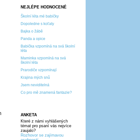
NEJLÉPE HODNOCENÉ
Školní léta mé babičky
Dopoledne s koťaty
Bajka o žábě
Panda a opice
Babička vzpomíná na svá školní
léta
Maminka vzpomíná na svá
školní léta
Prarodiče vzpomínají
Krajina mých snů
Jsem neviditelná
Co pro mě znamená fantazie?
m
ANKETA
Které z námi vyhlášených
témat pro psaní vás nejvíce
zaujalo?
Rozhovor se zajímavou
osobností...