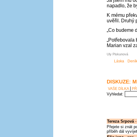
Já jsem mu od
napadlo, že b
K mému překva
uvěřil. Druhý 
„Co budeme dě
„Potřebovala 
Marian vzal 
Uly Piskunová
Láska
Dení
DISKUZE: 
VAŠE DÍLKA
PŘ
Vyhledat:
Tereza Srpová
-
Přejete si znát 
příběh dál vyvíj