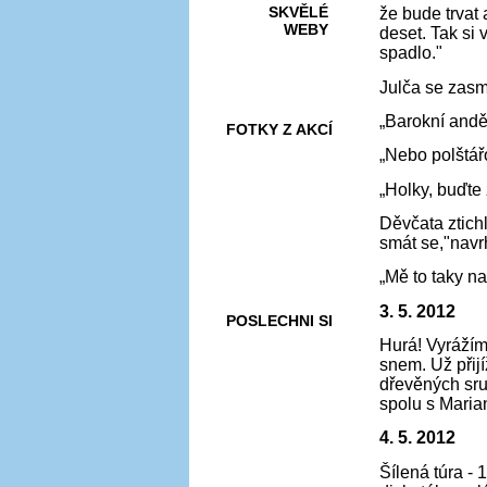
SKVĚLÉ
že bude trvat
WEBY
deset. Tak si
spadlo."
Julča se zasm
„Barokní anděl
FOTKY Z AKCÍ
„Nebo polštář
„Holky, buďte
Děvčata ztich
VIDEA
smát se,"navr
„Mě to taky n
3. 5. 2012
POSLECHNI SI
Hurá! Vyrážím
snem. Už přij
dřevěných sru
spolu s Maria
4. 5. 2012
Šílená túra - 