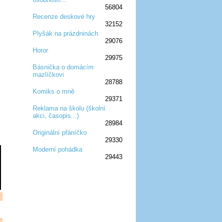
56804
Recenze deskové hry
32152
:D
:D
:D
:D
:D
Plyšák na prázdninách
29076
:D
:D
:D
Horor
29975
:D
:D
:D
Básnička o domácím
mazlíčkovi
:D
:D
:D
28788
Komiks o mně
29371
:D
:D
:D
Reklama na školu (školní
akci, časopis...)
:D
:D
:D
28984
Originální přáníčko
29330
:D
:D
:D
Moderní pohádka
29443
:D
:D
:D
:D
:D
:D