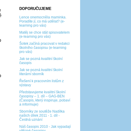
DOPORUČUJEME
e
é
Lence onemocněla maminka.
Poradíte jí, co má udělat? (e-
learning pro vás)
Matěj se chce stát spisovatelem
(e-learning pro vás)
o
Šotek začíná pracovat v redakci
školního časopisu (e-learning
pro vás)
Jak se pozná kvalitní školní
časopis
Jak se pozná kvalitní školní
literární sborník
o
Řešení k pracovním listům z
výstavy
Představujeme kvalitní školní
časopisy – 1. díl – GAG-BEN
(Časopis, který inspiruje, pobaví
a informuje)
Sborníky ze soutěže Nadílka
našich dílek 2011 - 1. díl -
Čestná uznání
Náš časopis 2010 - Jak vypadají
vítězné časopisy