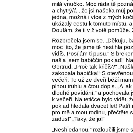
milá vnučko. Moc ráda tě poznáv
a chytrý/á , že jsi našel/a můj p
jedna, možná i více z mých kočič
ukázaly cestu k tomuto místu, 
Doufám, že ti v životě pomůže. 
Rozbrečela jsem se. „Děkuju, bab
moc líto, že jsme tě nestihla p
vidíš. Posílám ti pusu.“ S breke
našla jsem babiččin poklad!“ Na
Gertrud. „Proč tak křičíš?“ „Naš
zakopala babička!“ S otevřenou 
večeři. To už ze dveří běží mam
plnou truhlu a čtou dopis. „A jak
dlouhé povídání,“ a pochovala js
k večeři. Na tetičce bylo vidět, 
poklad hledala dvacet let! Patří
pro mě a mou rodinu, přečtěte si
zadus!“ „Taky, že jo!“
„Neshledanou,“ rozloučili jsme 