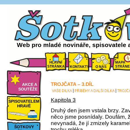
Web pro mladé novináře, spisovatele 
HLAVNÍ
MAPA
STRÁNKA
STRÁNE
KONTAKTY
O NÁS
TROJČATA – 3.DÍL
AKCE A
SOUTĚŽE
VAŠE DÍLKA
PŘÍBĚHY A DALŠÍ DÍLKA
TROJČA
Kapitola 3
SPISOVATELEM
HRAVĚ
Druhý den jsem vstala brzy. Zav
něco jsme posnídaly. Doufám, 
nevynadá, že jí zmizely karam
ŠOTKOVY
trochu mléka.