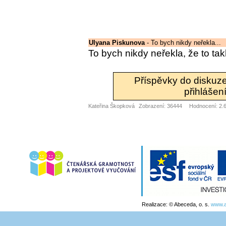
Ulyana Piskunova
- To bych nikdy neřekla...
To bych nikdy neřekla, že to takh
Příspěvky do diskuz
přihlášení
Kateřina Škopková
Zobrazení: 36444
Hodnocení: 2.6
Realizace: © Abeceda, o. s.
www.a