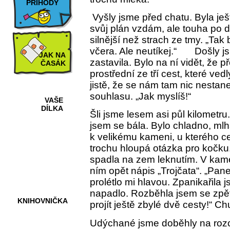
PŘÍHODY
Vyšly jsme před chatu. Byla ješ
svůj plán vzdám, ale touha po 
silnější než strach ze tmy. „Tak 
včera. Ale neutíkej.“
Došly j
JAK NA
zastavila. Bylo na ní vidět, že 
ČASÁK
prostřední ze tří cest, které ve
jistě, že se nám tam nic nesta
souhlasu. „Jak myslíš!“
VAŠE
DÍLKA
Šli jsme lesem asi půl kilometr
jsem se bála. Bylo chladno, mlh
k velikému kameni, u kterého ces
HRY A
trochu hloupá otázka pro kočk
KVÍZY
spadla na zem leknutím. V kame
ním opět nápis „Trojčata“. „Pa
prolétlo mi hlavou. Zpanikařila
napadlo. Rozběhla jsem se zpět 
KNIHOVNIČKA
projít ještě zbylé dvě cesty!“ 
Udýchané jsme doběhly na rozc