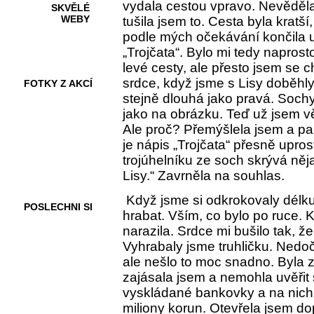
vydala cestou vpravo. Nevěděla
SKVĚLÉ
WEBY
tušila jsem to. Cesta byla kratší
podle mých očekávání končila 
„Trojčata“. Bylo mi tedy napros
levé cesty, ale přesto jsem se c
srdce, když jsme s Lisy doběhly
FOTKY Z AKCÍ
stejně dlouhá jako pravá. Sochy 
jako na obrázku. Teď už jsem vě
Ale proč? Přemýšlela jsem a p
je nápis „Trojčata“ přesně upros
VIDEA
trojúhelníku ze soch skrývá něj
Lisy.“ Zavrněla na souhlas.
Když jsme si odkrokovaly délku
POSLECHNI SI
hrabat. Vším, co bylo po ruce
narazila. Srdce mi bušilo tak, ž
Vyhrabaly jsme truhličku. Nedočk
ale nešlo to moc snadno. Byla z
zajásala jsem a nemohla uvěřit 
vyskládané bankovky a na nich
miliony korun. Otevřela jsem dop