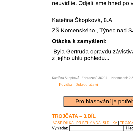
neuvidíte. Odjeli jsme hned po v
Kateřina Škopková, 8.A
ZŠ Komenského , Týnec nad 
Otázka k zamyšlení
:
Byla Gertruda opravdu závistiv
z jejího úhlu pohledu...
Kateřina Škopková
Zobrazení: 36294
Hodnocení: 2.3
Povídka
Dobrodružství
Pro hlasování je potře
TROJČATA – 3.DÍL
VAŠE DÍLKA
PŘÍBĚHY A DALŠÍ DÍLKA
TROJČA
Vyhledat: