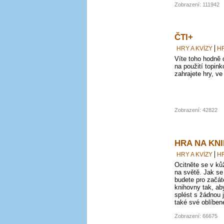
Zobrazení: 111942
ČTI+
HRY A KVÍZY
H
Víte toho hodně 
na použití topin
zahrajete hry, ve
Zobrazení: 42822
HRA NA KN
HRY A KVÍZY
H
Ocitněte se v ků
na světě. Jak se
budete pro začát
knihovny tak, ab
splést s žádnou j
také své oblíben
Zobrazení: 66675