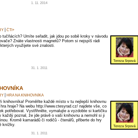
1. 11. 2014
RY
ČTI+
o tučňácích? Umíte seřadit, jak jdou po sobě kroky v návodu
kovače? Znáte vlastnosti magnetů? Potom si nejspíš rádi
 kterých využijete své znalosti.
Tereza Srpová
31. 1. 2011
IHOVNÍKA
RY
HRA NA KNIHOVNÍKA
ži knihovníka! Proměňte každé místo v tu nejlepší knihovnu
 hra hraje? Na webu http://www.ctesyrad.cz/ najdete vše, co
ek potřebovat. Vystřihněte, vymalujte a vyzdobte si kartičku
y každý poznal, že jde právě o vaši knihovnu a nemohl si ji
inou. Kromě kamarádů či rodičů - čtenářů, přiberte do hry
é knížky.
Tereza Srpová
31. 1. 2011