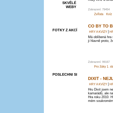
SKVĚLÉ
WEBY
Zobrazení: 79454
Zvířata
Kvíz
CO BY TO 
FOTKY Z AKCÍ
HRY A KVÍZY
H
Má oblíbená hra 
ji hlavně proto, 
VIDEA
Zobrazení: 99167
Pro žáky 1. s
POSLECHNI SI
DIXIT - NE
HRY A KVÍZY
H
Hru Dixit jsem n
kamarádů, ale na
Hra roku 2010. Hn
mém soukromém 