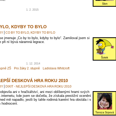
Slon
1. 2. 2015
BYLO, KDYBY TO BYLO
RY
CO BY TO BYLO, KDYBY TO BYLO
se jmenuje „Co by to bylo, kdyby to bylo“. Zamiloval jsem si
že při ní bývá náramná legrace.
Šotek
1. 12. 2014
tupně ZŠ
Pro žáky 2. stupně
Ladislava Whitcroft
JLEPŠÍ DESKOVÁ HRA ROKU 2010
RY
DIXIT - NEJLEPŠÍ DESKOVÁ HRA ROKU 2010
eobjevila ani v hračkářství, ani mezi oblíbenými hrami svých
 internetu, kde jsem se dočetla, že získala prestižní ocenění
ed mě napadlo, jestli by tahle rodinná karetní hra obstála i v
hodnocení.
Tereza Srpová