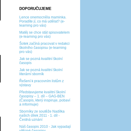
DOPORUČUJEME
Lence onemocněla maminka.
Poradíte jí, co má udělat? (e-
learning pro vás)
Matěj se chce stát spisovatelem
(e-learning pro vás)
Šotek začíná pracovat v redakci
školního časopisu (e-learning
pro vás)
Jak se pozná kvalitní školní
časopis
Jak se pozná kvalitní školní
literární sborník
Řešení k pracovním listům z
výstavy
Představujeme kvalitní školní
časopisy – 1. díl – GAG-BEN
(Časopis, který inspiruje, pobaví
a informuje)
Sborníky ze soutěže Nadílka
našich dílek 2011 - 1. díl -
Čestná uznání
Náš časopis 2010 - Jak vypadají
vítězné časopisy