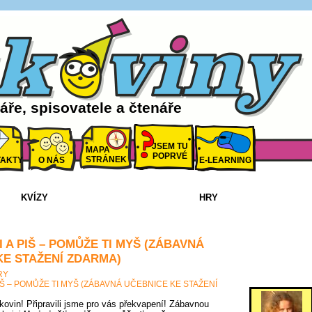
ře, spisovatele a čtenáře
JSEM TU
MAPA
POPRVÉ
STRÁNEK
AKTY
O NÁS
E-LEARNING
KVÍZY
HRY
TI A PIŠ – POMŮŽE TI MYŠ (ZÁBAVNÁ
KE STAŽENÍ ZDARMA)
RY
 PIŠ – POMŮŽE TI MYŠ (ZÁBAVNÁ UČEBNICE KE STAŽENÍ
tkovin! Připravili jsme pro vás překvapení! Zábavnou