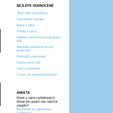
NEJLÉPE HODNOCENÉ
Školní léta mé babičky
Dopoledne s koťaty
Bajka o žábě
Panda a opice
Babička vzpomíná na svá školní
léta
Maminka vzpomíná na svá
školní léta
Prarodiče vzpomínají
Krajina mých snů
Jsem neviditelná
Co pro mě znamená fantazie?
ANKETA
Které z námi vyhlášených
témat pro psaní vás nejvíce
zaujalo?
Rozhovor se zajímavou
osobností...