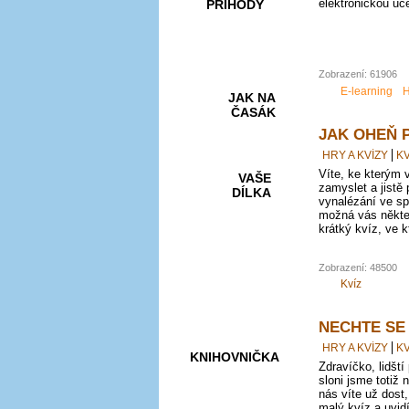
elektronickou uč
PŘÍHODY
Zobrazení: 61906
E-learning
H
JAK NA
ČASÁK
JAK OHEŇ 
HRY A KVÍZY
KV
Víte, ke kterým 
VAŠE
zamyslet a jistě 
DÍLKA
vynalézání ve s
možná vás někter
krátký kvíz, ve k
HRY A
Zobrazení: 48500
KVÍZY
Kvíz
NECHTE SE
HRY A KVÍZY
KV
KNIHOVNIČKA
Zdravíčko, lidští
sloni jsme totiž
nás víte už dost,
malý kvíz a uvid