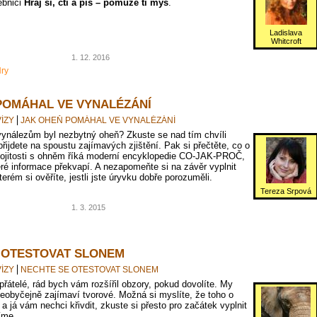
ebnici
Hraj si, čti a piš – pomůže ti myš
.
Ladislava
Whitcroft
1. 12. 2016
ry
POMÁHAL VE VYNALÉZÁNÍ
ÍZY
JAK OHEŇ POMÁHAL VE VYNALÉZÁNÍ
vynálezům byl nezbytný oheň? Zkuste se nad tím chvíli
přijdete na spoustu zajímavých zjištění. Pak si přečtěte, co o
pojitosti s ohněm říká moderní encyklopedie CO-JAK-PROČ,
é informace překvapí. A nezapomeňte si na závěr vyplnit
terém si ověříte, jestli jste úryvku dobře porozuměli.
Tereza Srpová
1. 3. 2015
 OTESTOVAT SLONEM
ÍZY
NECHTE SE OTESTOVAT SLONEM
 přátelé, rád bych vám rozšířil obzory, pokud dovolíte. My
 neobyčejně zajímaví tvorové. Možná si myslíte, že toho o
 a já vám nechci křivdit, zkuste si přesto pro začátek vyplnit
íme.