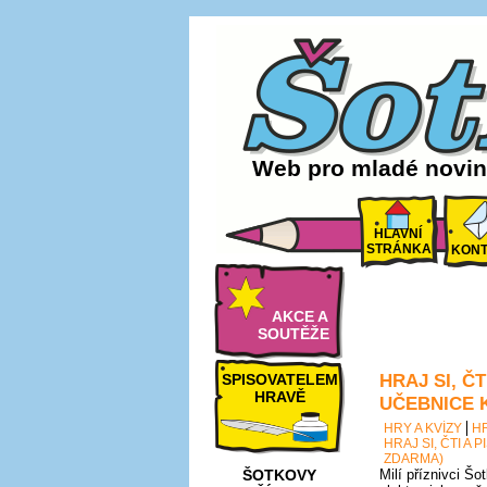
Web pro mladé noviná
HLAVNÍ
STRÁNKA
KONT
AKCE A
SOUTĚŽE
HRAJ SI, Č
SPISOVATELEM
HRAVĚ
UČEBNICE 
HRY A KVÍZY
H
HRAJ SI, ČTI A
ZDARMA)
ŠOTKOVY
Milí příznivci Šo