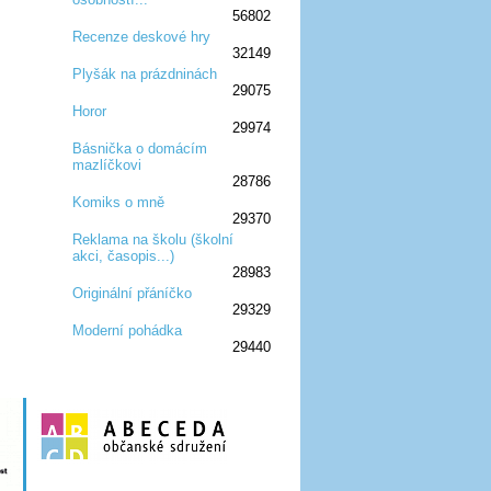
56802
Recenze deskové hry
32149
:D
:D
:D
:D
:D
Plyšák na prázdninách
29075
:D
:D
:D
Horor
29974
:D
:D
:D
Básnička o domácím
mazlíčkovi
:D
:D
:D
28786
Komiks o mně
29370
:D
:D
:D
Reklama na školu (školní
akci, časopis...)
:D
:D
:D
28983
Originální přáníčko
29329
:D
:D
:D
Moderní pohádka
29440
:D
:D
:D
:D
:D
:D