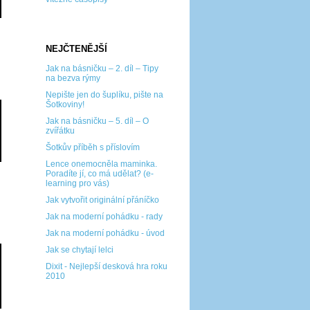
NEJČTENĚJŠÍ
Jak na básničku – 2. díl – Tipy
na bezva rýmy
Nepište jen do šuplíku, pište na
Šotkoviny!
Jak na básničku – 5. díl – O
zvířátku
Šotkův příběh s příslovím
Lence onemocněla maminka.
Poradíte jí, co má udělat? (e-
learning pro vás)
Jak vytvořit originální přáníčko
Jak na moderní pohádku - rady
Jak na moderní pohádku - úvod
Jak se chytají lelci
Dixit - Nejlepší desková hra roku
2010