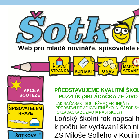
Web pro mladé novináře, spisovatele 
HLAVNÍ
MAPA
STRÁNKA
STRÁNE
KONTAKTY
O NÁS
PŘEDSTAVUJEME KVALITNÍ ŠKOLN
AKCE A
SOUTĚŽE
– PUZZLÍK (SKLÁDAČKA ZE ŽIVO
JAK NA ČASÁK
SOUTĚŽE A CERTIFIKÁTY
SPISOVATELEM
PŘEDSTAVUJEME KVALITNÍ ŠKOLNÍ ČASOPISY –
(SKLÁDAČKA ZE ŽIVOTA NAŠÍ ŠKOLY)
HRAVĚ
Loňský školní rok napsal
k počtu let vydávání školn
ZŠ Miloše Šolleho v Kouřim
ŠOTKOVY