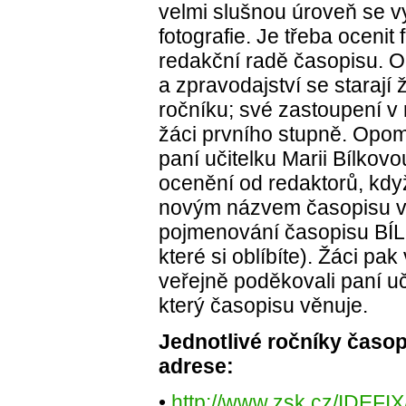
velmi slušnou úroveň se 
fotografie. Je třeba ocenit 
redakční radě časopisu. O g
a zpravodajství se starají
ročníku; své zastoupení v 
žáci prvního stupně. Opom
paní učitelku Marii Bílkov
ocenění od redaktorů, kdy
novým názvem časopisu v
pojmenování časopisu BÍL
které si oblíbíte). Žáci pak
veřejně poděkovali paní uč
který časopisu věnuje.
Jednotlivé ročníky časop
adrese:
•
http://www.zsk.cz/IDEFIX/