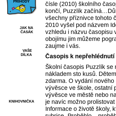
PŘÍHODY
čísle (2010) školního časop
končí, Puzzlík začíná…Důl
všechny příznivce tohoto č
2010 vyšel pod názvem Id
JAK NA
vzhledu i názvu časopisu 
ČASÁK
obojímu jim můžeme pograt
zaujme i vás.
VAŠE
DÍLKA
Časopis k nepřehlédnutí
Školní časopis Puzzlík se
nákladem sto kusů. Dětem
HRY A
KVÍZY
zdarma. O vydání nového č
vývěsce ve škole, ostatní 
vývěsce ve městě nebo na
je navíc možno prolistovat 
KNIHOVNIČKA
Informace o životě školy, k
rubrice „Proběhlo – proběh