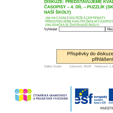
DISKUZE: PŘEDSTAVUJEME KVAL
ČASOPISY – 4. DÍL – PUZZLÍK (
NAŠÍ ŠKOLY)
JAK NA ČASÁK
SOUTĚŽE A CERTIFIKÁTY
PŘEDSTAVUJEME KVALITNÍ ŠKOLNÍ ČASOPISY –
(SKLÁDAČKA ZE ŽIVOTA NAŠÍ ŠKOLY)
Vyhledat:
Příspěvky do diskuz
přihlášení
Dalibor Dudek
Zobrazení: 38158
Hodnocení: 2.4