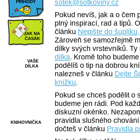
sotek@sotkoviny.cz
PŘÍHODY
Pokud nevíš, jak a o čem p
plný inspirací, rad a tipů
článku
Nepište do šuplíku,
JAK NA
ČASÁK
Zároveň se samozřejmě mů
dílky svých vrstevníků. Ty
dílka
. Kromě toho budeme r
VAŠE
podělíš o tip na dobrou kn
DÍLKA
nalezneš v článku
Dejte Š
knížku
.
HRY A
Pokud se chceš podělit o s
KVÍZY
budeme jen rádi. Pod kaž
diskuzní okénko. Nezapo
pravidla slušného chování 
KNIHOVNIČKA
dočteš v článku
Pravidla 