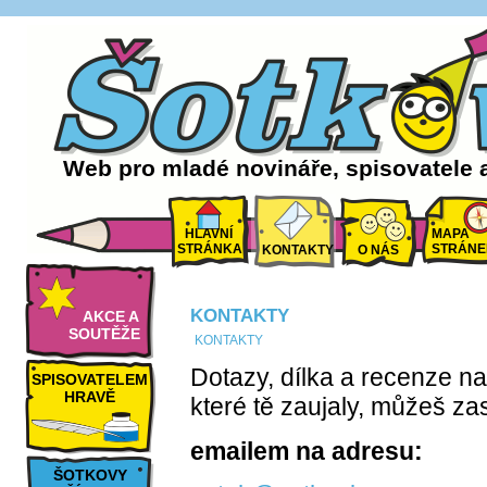
Web pro mladé novináře, spisovatele 
HLAVNÍ
MAPA
STRÁNKA
STRÁNE
KONTAKTY
O NÁS
KONTAKTY
AKCE A
SOUTĚŽE
KONTAKTY
Dotazy, dílka a recenze na
SPISOVATELEM
HRAVĚ
které tě zaujaly, můžeš zas
emailem na adresu:
ŠOTKOVY