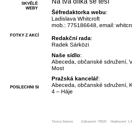
Na tvá dílka se těší
SKVĚLÉ
WEBY
Šéfredaktorka webu
:
Ladislava Whitcroft
mob.: 775186648, email: whitcr
FOTKY Z AKCÍ
Redakční rada
:
Radek Sárközi
Naše sídlo
:
Abeceda, občanské sdružení, V
VIDEA
Most
Pražská kancelář
:
Abeceda, občanské sdružení, 
POSLECHNI SI
4 – Háje
Tereza Srpová
Zobrazení: 79520
Hodnocení: 1.6