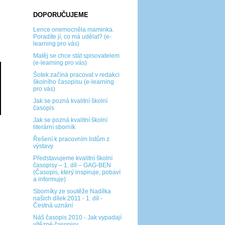
DOPORUČUJEME
Lence onemocněla maminka.
Poradíte jí, co má udělat? (e-
learning pro vás)
Matěj se chce stát spisovatelem
(e-learning pro vás)
Šotek začíná pracovat v redakci
školního časopisu (e-learning
pro vás)
Jak se pozná kvalitní školní
časopis
Jak se pozná kvalitní školní
literární sborník
Řešení k pracovním listům z
výstavy
Představujeme kvalitní školní
časopisy – 1. díl – GAG-BEN
(Časopis, který inspiruje, pobaví
a informuje)
Sborníky ze soutěže Nadílka
našich dílek 2011 - 1. díl -
Čestná uznání
Náš časopis 2010 - Jak vypadají
vítězné časopisy