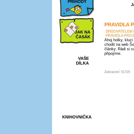
PŘÍHODY
J
PRAVIDLA 
SPISOVATELEM
JAK NA
PRAVIDLA PRO 
ČASÁK
Ahoj holky, kluci
chodit na web Šo
články. Rádi si 
připojíme.
VAŠE
DÍLKA
Zobrazení: 51725
HRY A
KVÍZY
KNIHOVNIČKA