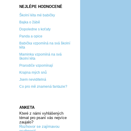
NEJLÉPE HODNOCENÉ
Školní léta mé babičky
Bajka o žábě
Dopoledne s koťaty
Panda a opice
Babička vzpomíná na svá školní
léta
Maminka vzpomíná na svá
školní léta
Prarodiče vzpomínají
Krajina mých snů
Jsem neviditelná
Co pro mě znamená fantazie?
ANKETA
Které z námi vyhlášených
témat pro psaní vás nejvíce
zaujalo?
Rozhovor se zajímavou
osobností...