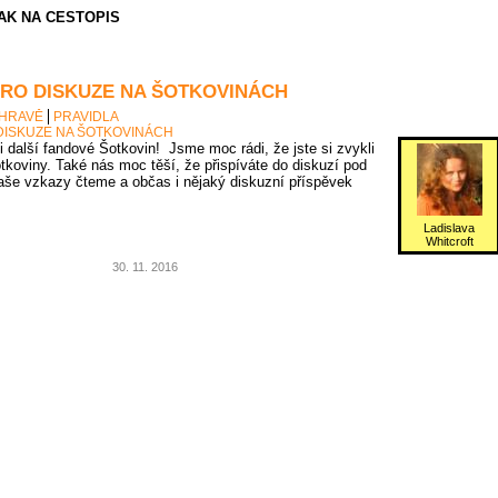
AK NA CESTOPIS
PRO DISKUZE NA ŠOTKOVINÁCH
 HRAVĚ
PRAVIDLA
DISKUZE NA ŠOTKOVINÁCH
 i další fandové Šotkovin! Jsme moc rádi, že jste si zvykli
tkoviny. Také nás moc těší, že přispíváte do diskuzí pod
vaše vzkazy čteme a občas i nějaký diskuzní příspěvek
Ladislava
Whitcroft
30. 11. 2016