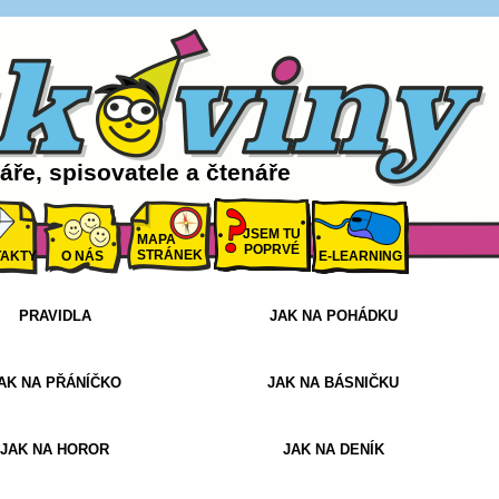
ře, spisovatele a čtenáře
JSEM TU
MAPA
POPRVÉ
STRÁNEK
AKTY
O NÁS
E-LEARNING
PRAVIDLA
JAK NA POHÁDKU
AK NA PŘÁNÍČKO
JAK NA BÁSNIČKU
JAK NA HOROR
JAK NA DENÍK