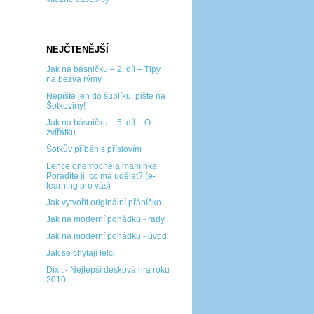
NEJČTENĚJŠÍ
Jak na básničku – 2. díl – Tipy
na bezva rýmy
Nepište jen do šuplíku, pište na
Šotkoviny!
Jak na básničku – 5. díl – O
zvířátku
Šotkův příběh s příslovím
Lence onemocněla maminka.
Poradíte jí, co má udělat? (e-
learning pro vás)
Jak vytvořit originální přáníčko
Jak na moderní pohádku - rady
Jak na moderní pohádku - úvod
Jak se chytají lelci
Dixit - Nejlepší desková hra roku
2010