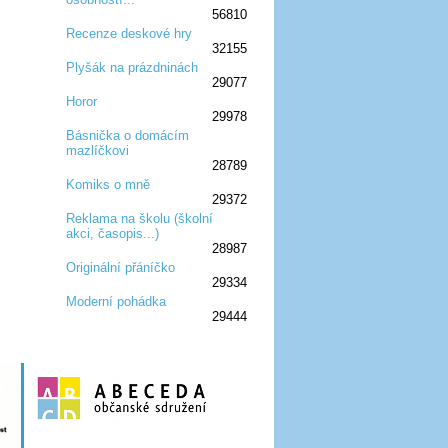
56810
Recenze deskové hry
32155
:D
:D
:D
:D
:D
Plyšák na prázdninách
29077
:D
:D
:D
Horor
29978
:D
:D
:D
Básnička o domácím
mazlíčkovi
:D
:D
:D
28789
Komiks o mně
29372
:D
:D
:D
Reklama na školu (školní
akci, časopis...)
:D
:D
:D
28987
Originální přáníčko
29334
:D
:D
:D
Moderní pohádka
29444
:D
:D
:D
:D
:D
:D