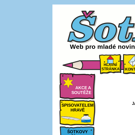
Web pro mladé noviná
HLAVNÍ
STRÁNKA
KONT
AKCE A
SOUTĚŽE
J
SPISOVATELEM
HRAVĚ
ŠOTKOVY