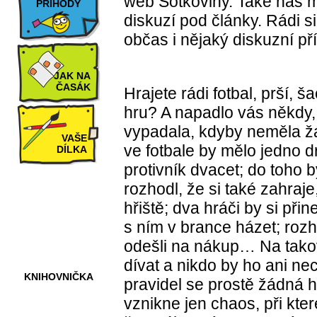
web Šotkoviny. Také nás mo
PŘÍHODY
diskuzí pod články. Rádi 
občas i nějaký diskuzní p
JAK NA
ČASÁK
Hrajete rádi fotbal, prší, 
hru? A napadlo vás někdy,
vypadala, kdyby neměla ž
VAŠE
ve fotbale by mělo jedno d
DÍLKA
protivník dvacet; do toho b
rozhodl, že si také zahraj
HRY A
hřiště; dva hráči by si přin
KVÍZY
s ním v brance házet; roz
odešli na nákup… Na takov
dívat a nikdo by ho ani nec
KNIHOVNIČKA
pravidel se prostě žádná h
vznikne jen chaos, při kte