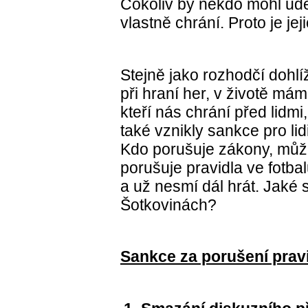
Cokoliv by někdo mohl uděl
vlastně chrání. Proto je je
Stejně jako rozhodčí dohlí
při hraní her, v životě má
kteří nás chrání před lidmi,
také vznikly sankce pro lidi
Kdo porušuje zákony, může
porušuje pravidla ve fotba
a už nesmí dál hrát. Jaké
Šotkovinách?
Sankce za porušení prav