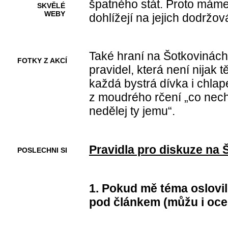
špatného stát. Proto máme 
SKVĚLÉ
WEBY
dohlížejí na jejich dodržov
Také hraní na Šotkovinác
FOTKY Z AKCÍ
pravidel, která není nijak 
každá bystrá dívka i chlap
z moudrého rčení „co nech
VIDEA
nedělej ty jemu“.
Pravidla pro diskuze na
POSLECHNI SI
1.
Pokud mě téma oslovil
pod článkem (můžu i ocen