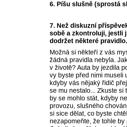
6.
Píšu slušně (sprostá sl
7.
Než diskuzní příspěvek
sobě a zkontroluji, jestl
dodržet některé pravidlo
Možná si někteří z vás mys
žádná pravidla nebyla. Jak
v životě? Auta by jezdila p
vy byste před nimi museli u
kdyby vás nějaký řidič přej
se mu nestalo... Zkuste si
by se mohlo stát, kdyby ne
provozu, slušného chování,
si sice dělat, co byste chtě
nezapomeňte, že tohle by p