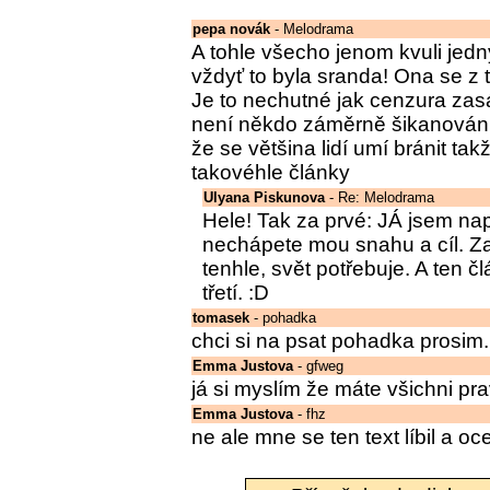
pepa novák
- Melodrama
A tohle všecho jenom kvuli jedn
vždyť to byla sranda! Ona se z
Je to nechutné jak cenzura zas
není někdo záměrně šikanován,
že se většina lidí umí bránit ta
takovéhle články
Ulyana Piskunova
- Re: Melodrama
Hele! Tak za prvé: JÁ jsem naps
nechápete mou snahu a cíl. Za
tenhle, svět potřebuje. A ten čl
třetí. :D
tomasek
- pohadka
chci si na psat pohadka prosim.
Emma Justova
- gfweg
já si myslím že máte všichni pr
Emma Justova
- fhz
ne ale mne se ten text líbil a o