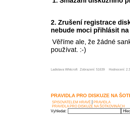
1.
Smazání diskuzního p
2.
Zrušení registrace dis
nebude moci přihlásit na
Věříme ale, že žádné sa
používat. :-)
Ladislava Whitcroft
Zobrazení: 51639
Hodnocení: 2.3
PRAVIDLA PRO DISKUZE NA ŠO
SPISOVATELEM HRAVĚ
PRAVIDLA
PRAVIDLA PRO DISKUZE NA ŠOTKOVINÁCH
Vyhledat: