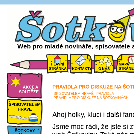
Web pro mladé novináře, spisovatele 
HLAVNÍ
MAPA
STRÁNKA
STRÁNE
KONTAKTY
O NÁS
PRAVIDLA PRO DISKUZE NA ŠO
AKCE A
SOUTĚŽE
SPISOVATELEM HRAVĚ
PRAVIDLA
PRAVIDLA PRO DISKUZE NA ŠOTKOVINÁCH
SPISOVATELEM
HRAVĚ
Ahoj holky, kluci i další f
Jsme moc rádi, že jste si z
ŠOTKOVY