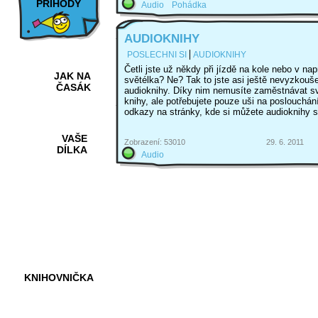
PŘÍHODY
Audio
Pohádka
AUDIOKNIHY
POSLECHNI SI
AUDIOKNIHY
Četli jste už někdy při jízdě na kole nebo v na
JAK NA
světélka? Ne? Tak to jste asi ještě nevyzkouše
ČASÁK
audioknihy. Díky nim nemusíte zaměstnávat sv
knihy, ale potřebujete pouze uši na poslouchán
odkazy na stránky, kde si můžete audioknihy s
VAŠE
Zobrazení: 53010
29. 6. 2011
DÍLKA
Audio
HRY A
KVÍZY
KNIHOVNIČKA