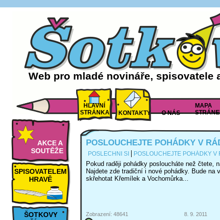
Web pro mladé novináře, spisovatele 
HLAVNÍ
MAPA
STRÁNKA
STRÁNE
KONTAKTY
O NÁS
POSLOUCHEJTE POHÁDKY V RÁ
AKCE A
SOUTĚŽE
POSLECHNI SI
POSLOUCHEJTE POHÁDKY V 
Pokud raději pohádky posloucháte než čtete, n
SPISOVATELEM
Najdete zde tradiční i nové pohádky. Bude na 
skřehotat Křemílek a Vochomůrka...
HRAVĚ
ŠOTKOVY
Zobrazení: 48641
8. 9. 2011