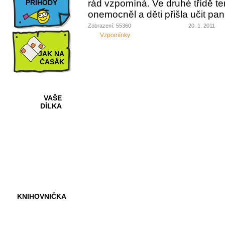
rád vzpomíná. Ve druhé třídě te
PŘÍHODY
onemocněl a děti přišla učit pan
Zobrazení: 55360
20. 1. 2011
Vzpomínky
JAK NA
ČASÁK
VAŠE
DÍLKA
HRY A
KVÍZY
KNIHOVNIČKA