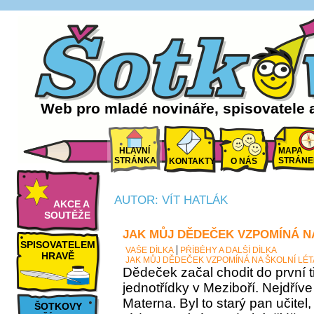
Web pro mladé novináře, spisovatele 
HLAVNÍ
MAPA
STRÁNKA
STRÁNE
KONTAKTY
O NÁS
AUTOR: VÍT HATLÁK
AKCE A
SOUTĚŽE
JAK MŮJ DĚDEČEK VZPOMÍNÁ N
SPISOVATELEM
VAŠE DÍLKA
PŘÍBĚHY A DALŠÍ DÍLKA
HRAVĚ
JAK MŮJ DĚDEČEK VZPOMÍNÁ NA ŠKOLNÍ LÉT
Dědeček začal chodit do první t
jednotřídky v Meziboří. Nejdříve 
Materna. Byl to starý pan učite
ŠOTKOVY