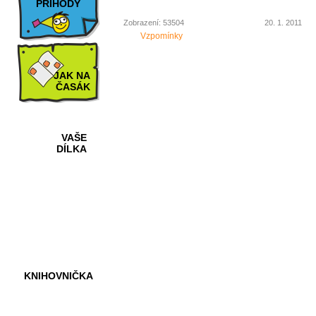
PŘÍHODY
Zobrazení: 53504
20. 1. 2011
Vzpomínky
JAK NA
ČASÁK
VAŠE
DÍLKA
HRY A
KVÍZY
KNIHOVNIČKA