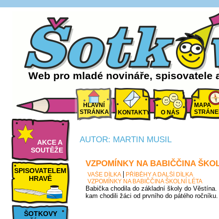
Web pro mladé novináře, spisovatele 
HLAVNÍ
MAPA
STRÁNKA
STRÁNE
KONTAKTY
O NÁS
AUTOR: MARTIN MUSIL
AKCE A
SOUTĚŽE
VZPOMÍNKY NA BABIČČINA ŠKOL
SPISOVATELEM
VAŠE DÍLKA
PŘÍBĚHY A DALŠÍ DÍLKA
HRAVĚ
VZPOMÍNKY NA BABIČČINA ŠKOLNÍ LÉTA
Babička chodila do základní školy do Věstína. 
kam chodili žáci od prvního do pátého ročníku.
ŠOTKOVY