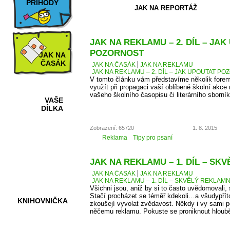
PŘÍHODY
JAK NA REPORTÁŽ
JAK NA REKLAMU – 2. DÍL – JA
POZORNOST
JAK NA
ČASÁK
JAK NA ČASÁK
JAK NA REKLAMU
JAK NA REKLAMU – 2. DÍL – JAK UPOUTAT P
V tomto článku vám představíme několik forem
využít při propagaci vaší oblíbené školní akce 
vašeho školního časopisu či literárního sborník
VAŠE
DÍLKA
Zobrazení: 65720
1. 8. 2015
Reklama
Tipy pro psaní
HRY A
KVÍZY
JAK NA REKLAMU – 1. DÍL – SK
JAK NA ČASÁK
JAK NA REKLAMU
JAK NA REKLAMU – 1. DÍL – SKVĚLÝ REKLAMN
Všichni jsou, aniž by si to často uvědomovali,
Stačí procházet se téměř kdekoli…a všudypří
KNIHOVNIČKA
zkoušejí vyvolat zvědavost. Někdy i vy sami 
něčemu reklamu. Pokuste se proniknout hlouběj