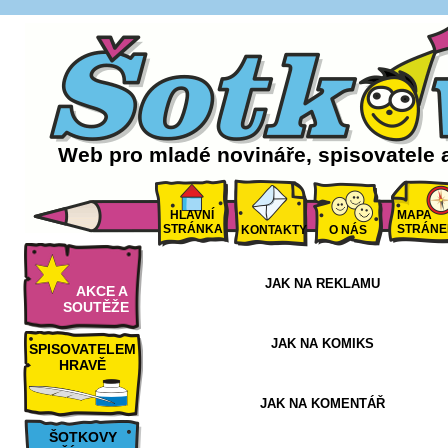
Web pro mladé novináře, spisovatele 
HLAVNÍ
MAPA
STRÁNKA
STRÁNE
KONTAKTY
O NÁS
JAK NA REKLAMU
AKCE A
SOUTĚŽE
JAK NA KOMIKS
SPISOVATELEM
HRAVĚ
JAK NA KOMENTÁŘ
ŠOTKOVY