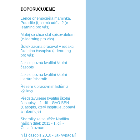
DOPORUČUJEME
Lence onemocněla maminka.
Poradíte jí, co má udělat? (e-
learning pro vás)
Matěj se chce stát spisovatelem
(e-learning pro vás)
Šotek začíná pracovat v redakci
školního časopisu (e-learning
pro vás)
Jak se pozná kvalitní školní
časopis
Jak se pozná kvalitní školní
literární sborník
Řešení k pracovním listům z
výstavy
Představujeme kvalitní školní
časopisy – 1. díl – GAG-BEN
(Časopis, který inspiruje, pobaví
a informuje)
Sborníky ze soutěže Nadílka
našich dílek 2011 - 1. díl -
Čestná uznání
Náš časopis 2010 - Jak vypadají
vítězné časopisy