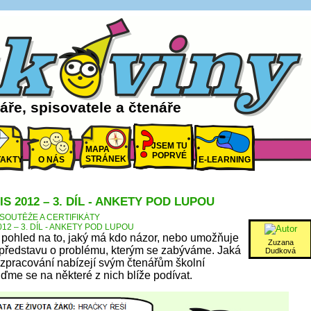
ře, spisovatele a čtenáře
JSEM TU
MAPA
POPRVÉ
STRÁNEK
AKTY
O NÁS
E-LEARNING
S 2012 – 3. DÍL - ANKETY POD LUPOU
SOUTĚŽE A CERTIFIKÁTY
12 – 3. DÍL - ANKETY POD LUPOU
 pohled na to, jaký má kdo názor, nebo umožňuje
Zuzana
u představu o problému, kterým se zabýváme. Jaká
Dudková
 zpracování nabízejí svým čtenářům školní
ďme se na některé z nich blíže podívat.