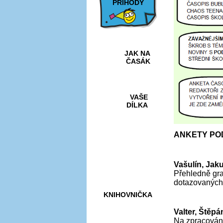
PŘÍHODY
JAK NA
ČASÁK
VAŠE
DÍLKA
ANKETY PO
HRY A
KVÍZY
Vašulín, Jaku
Přehledně gra
dotazovaných
KNIHOVNIČKA
Valter, Štěp
Na zpracování