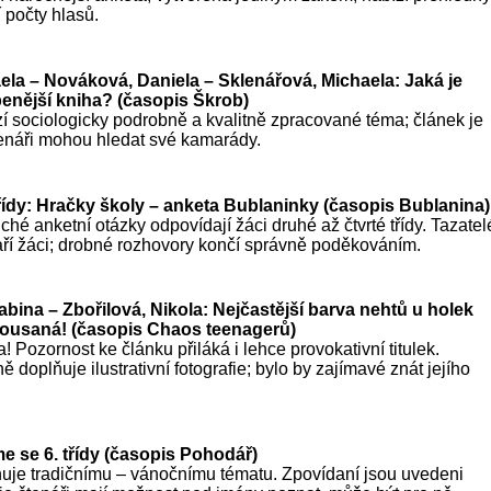
 počty hlasů.
ela – Nováková, Daniela – Sklenářová, Michaela: Jaká je
benější kniha? (časopis Škrob)
í sociologicky podrobně a kvalitně zpracované téma; článek je
tenáři mohou hledat své kamarády.
 třídy: Hračky školy – anketa Bublaninky (časopis Bublanina)
ché anketní otázky odpovídají žáci druhé až čtvrté třídy. Tazatel
taří žáci; drobné rozhovory končí správně poděkováním.
bina – Zbořilová, Nikola: Nejčastější barva nehtů u holek
ousaná! (časopis Chaos teenagerů)
 Pozornost ke článku přiláká i lehce provokativní titulek.
 doplňuje ilustrativní fotografie; bylo by zajímavé znát jejího
sme se 6. třídy (časopis Pohodář)
uje tradičnímu – vánočnímu tématu. Zpovídaní jsou uvedeni