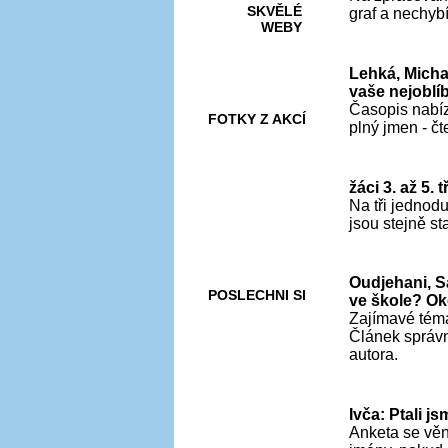
SKVĚLÉ
graf a nechybí
WEBY
Lehká, Micha
vaše nejoblí
Časopis nabíz
FOTKY Z AKCÍ
plný jmen - č
žáci 3. až 5.
Na tři jednodu
VIDEA
jsou stejně s
Oudjehani, Sa
POSLECHNI SI
ve škole? Ok
Zajímavé téma!
Článek správně
autora.
Ivča: Ptali j
Anketa se věn