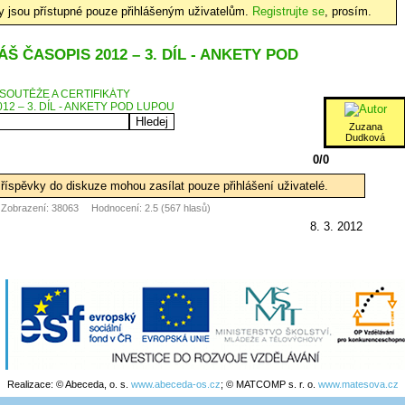
hy jsou přístupné pouze přihlášeným uživatelům.
Registrujte se
, prosím.
ÁŠ ČASOPIS 2012 – 3. DÍL - ANKETY POD
SOUTĚŽE A CERTIFIKÁTY
12 – 3. DÍL - ANKETY POD LUPOU
Zuzana
Dudková
0/0
říspěvky do diskuze mohou zasílat pouze přihlášení uživatelé.
Zobrazení: 38063
Hodnocení: 2.5 (567 hlasů)
8. 3. 2012
Realizace: © Abeceda, o. s.
www.abeceda-os.cz
; © MATCOMP s. r. o.
www.matesova.cz