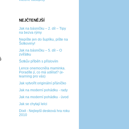
NEJČTENĚJŠÍ
Jak na básničku – 2. díl – Tipy
na bezva rýmy
Nepište jen do šuplíku, pište na
Šotkoviny!
Jak na básničku – 5. díl – O
zvířátku
é
Šotkův příběh s příslovím
Lence onemocněla maminka.
Poradíte jí, co má udělat? (e-
learning pro vás)
Jak vytvořit originální přáníčko
Jak na moderní pohádku - rady
Jak na moderní pohádku - úvod
Jak se chytají lelci
Dixit - Nejlepší desková hra roku
2010