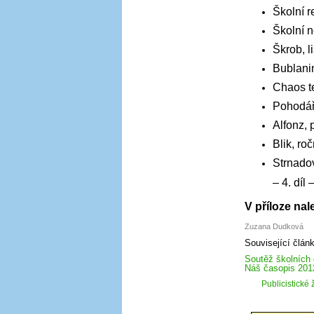
Školní re
Školní n
Škrob, l
Bublanin
Chaos te
Pohodář,
Alfonz,
Blik, roč
Strnado
– 4. díl
V příloze na
Zuzana Dudková
Související člán
Soutěž školních
Náš časopis 2012 
Publicistické 