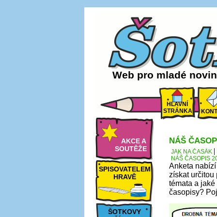
Web pro mladé noviná
HLAVNÍ
STRÁNKA
KONT
NÁŠ ČASOPI
AKCE A
SOUTĚŽE
JAK NA ČASÁK
NÁŠ ČASOPIS 20
Anketa nabízí
SPISOVATELEM
získat určito
HRAVĚ
témata a jaké
časopisy? Poj
ŠOTKOVY