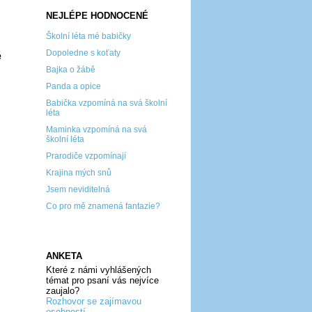
NEJLÉPE HODNOCENÉ
Školní léta mé babičky
Dopoledne s koťaty
é
Bajka o žábě
Panda a opice
Babička vzpomíná na svá školní
léta
Maminka vzpomíná na svá
školní léta
Prarodiče vzpomínají
Krajina mých snů
Jsem neviditelná
Co pro mě znamená fantazie?
ANKETA
Které z námi vyhlášených
témat pro psaní vás nejvíce
zaujalo?
Rozhovor se zajímavou
osobností...