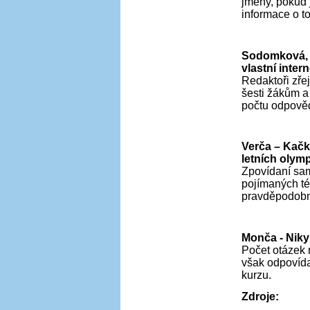
jmény, pokud 
informace
o t
Sodomková, I
vlastní inte
Redaktoři zře
šesti žákům a
počtu odpověd
Verča – Kačk
letních olym
Zpovídaní sam
pojímaných té
pravděpodobn
Monča - Niky:
Počet otázek 
však odpovída
kurzu.
Zdroje: