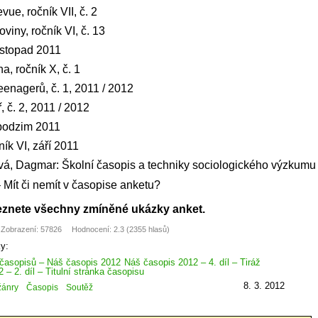
vue, ročník VII, č. 2
oviny, ročník VI, č. 13
istopad 2011
a, ročník X, č. 1
enagerů, č. 1, 2011 / 2012
 č. 2, 2011 / 2012
 podzim 2011
ník VI, září 2011
vá, Dagmar: Školní časopis a techniky sociologického výzkumu
 – Mít či nemít v časopise anketu?
leznete všechny zmíněné ukázky anket.
Zobrazení: 57826
Hodnocení: 2.3 (2355 hlasů)
ky:
 časopisů – Náš časopis 2012
Náš časopis 2012 – 4. díl – Tiráž
– 2. díl – Titulní stránka časopisu
8. 3. 2012
žánry
Časopis
Soutěž