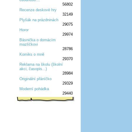
56802
Recenze deskové hry
32149
:D
:D
:D
:D
:D
Plyšák na prázdninách
29075
:D
:D
:D
Horor
29974
:D
:D
:D
Básnička o domácím
mazlíčkovi
:D
:D
:D
28786
Komiks o mně
29370
:D
:D
:D
Reklama na školu (školní
akci, časopis...)
:D
:D
:D
28984
Originální přáníčko
29329
:D
:D
:D
Moderní pohádka
29440
:D
:D
:D
:D
:D
:D