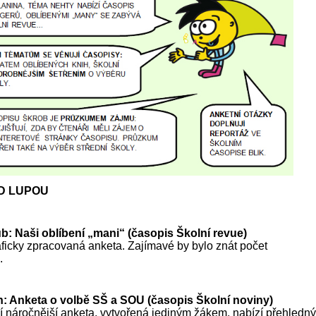
D LUPOU
b: Naši oblíbení „mani“ (časopis Školní revue)
ficky zpracovaná anketa. Zajímavé by bylo znát počet
.
án: Anketa o volbě SŠ a SOU (časopis Školní noviny)
 náročnější anketa, vytvořená jediným žákem, nabízí přehledný