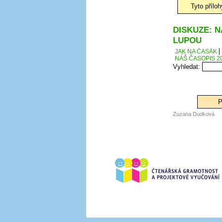
Tyto přílo
DISKUZE: N
LUPOU
JAK NA ČASÁK
NÁŠ ČASOPIS 20
Vyhledat:
P
Zuzana Dudková