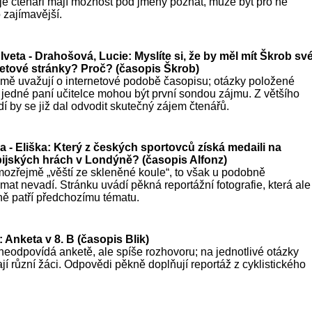
je čtenáři mají možnost pod jmény poznat, může být pro ně
o zajímavější.
veta - Drahošová, Lucie: Myslíte si, že by měl mít Škrob sv
rnetové stránky? Proč? (časopis Škrob)
jmě uvažují o internetové podobě časopisu; otázky položené
 jedné paní učitelce mohou být první sondou zájmu. Z většího
í by se již dal odvodit skutečný zájem čtenářů.
a - Eliška: Který z českých sportovců získá medaili na
pijských hrách v Londýně? (časopis Alfonz)
ozřejmě „věští ze skleněné koule“, to však u podobně
mat nevadí. Stránku uvádí pěkná reportážní fotografie, která ale
ě patří předchozímu tématu.
 Anketa v 8. B (časopis Blik)
neodpovídá anketě, ale spíše rozhovoru; na jednotlivé otázky
jí různí žáci. Odpovědi pěkně doplňují reportáž z cyklistického