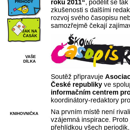
roku 2011“
, podělit se ta
PŘÍHODY
zkušenosti s dalšími redakt
rozvoj svého časopisu neb
samozřejmě čekají zajíma
JAK NA
ČASÁK
VAŠE
DÍLKA
Soutěž připravuje
Asociac
HRY A
České republiky
ve spolu
KVÍZY
informačním centrem pr
koordinátory-redaktory pr
Na prvním místě není rival
KNIHOVNIČKA
vzájemná inspirace. Proto 
přehlídkou všech periodik, 