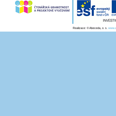
Realizace: © Abeceda, o. s.
www.a