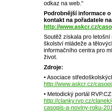
odkaz na web."
Podrobnější informace o 
kontakt na pořadatele na
http://www.askcr.cz/caso
Soutěž získala pro letošní
školství mládeže a tělov
informačního centra pro ml
život.
Zdroje:
• Asociace středoškolskýc
http://www.askcr.cz/casopi
• Metodický portál RVP.CZ
http://clanky.rvp.cz/clanek
casopis-a-noviny-roku-201