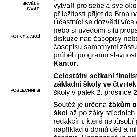
SKVĚLÉ
vytváří pro sebe a své oko
WEBY
příležitostí přijet do Brna
Účastníci se dozvědí více 
nebo si uvědomí sílu propag
FOTKY Z AKCÍ
diskuze nad časopisy nebo
časopisu samotnými zástupc
průběh programu slavnost
Kantor
.
VIDEA
Celostátní setkání finali
základní školy ve čtvrtek
POSLECHNI SI
školy v pátek 2. prosince 
Soutěž je určena
žákům od
škol
až po žáky středních š
redakcím, které nepůsobí p
například u domů dětí a m