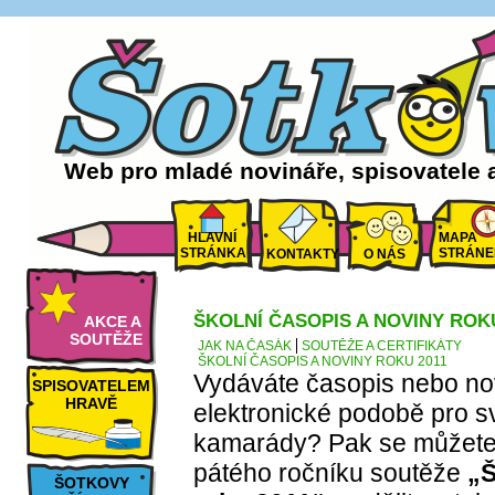
Web pro mladé novináře, spisovatele 
HLAVNÍ
MAPA
STRÁNKA
STRÁNE
KONTAKTY
O NÁS
ŠKOLNÍ ČASOPIS A NOVINY ROKU
AKCE A
SOUTĚŽE
JAK NA ČASÁK
SOUTĚŽE A CERTIFIKÁTY
ŠKOLNÍ ČASOPIS A NOVINY ROKU 2011
Vydáváte časopis nebo novi
SPISOVATELEM
HRAVĚ
elektronické podobě pro s
kamarády? Pak se můžete p
pátého ročníku soutěže
„Š
ŠOTKOVY