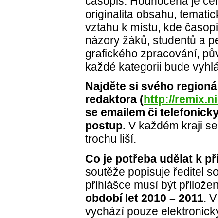
časopis. Hodnocená je ce
originalita obsahu, tematic
vztahu k místu, kde časopi
názory žáků, studentů a pe
grafického zpracování, pův
každé kategorii bude vyhl
Najděte si svého regioná
redaktora (
http://remix.
se emailem či telefonick
postup.
V každém kraji se
trochu liší.
Co je potřeba udělat k p
soutěže popisuje ředitel s
přihlášce musí být přilož
období let 2010 – 2011
. 
vychází pouze elektronicky