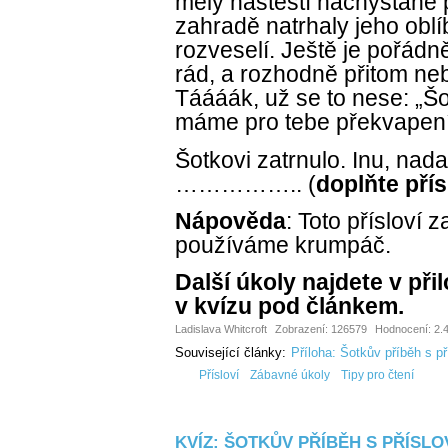
měly naštěstí nachystané
zahradě natrhaly jeho oblí
rozveselí. Ještě je pořádn
rád, a rozhodně přitom ne
Táááák, už se to nese: „Šo
máme pro tebe překvapení
Šotkovi zatrnulo. Inu, nad
…………….. (
doplňte přís
Nápověda
: Toto přísloví z
používáme krumpáč.
Další úkoly najdete v př
v kvízu pod článkem.
Ladislava Whitcroft
Zobrazení: 126579
Hodnocení: 2.4
Související články:
Příloha: Šotkův příběh s p
Přísloví
Zábavné úkoly
Tipy pro čtení
KVÍZ: ŠOTKŮV PŘÍBĚH S PŘÍSLO