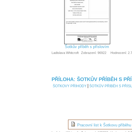
Šotkův příběh s příslovím
Ladislava Whitcroft
Zobrazení: 96922
Hodnocení: 2.7
PŘÍLOHA: ŠOTKŮV PŘÍBĚH S PŘ
ŠOTKOVY PŘÍHODY
ŠOTKŮV PŘÍBĚH S PŘÍS
Pracovní list k Šotkovu příběhu