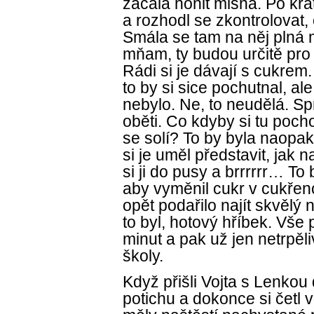
začala honit mlsná. Po krá
a rozhodl se zkontrolovat, 
Smála se tam na něj plná 
mňam, ty budou určitě pro
Rádi si je dávají s cukrem.
to by si sice pochutnal, al
nebylo. Ne, to neudělá. S
oběti. Co kdyby si tu pocho
se solí? To by byla naopak
si je uměl představit, jak n
si ji do pusy a brrrrrr… To 
aby vyměnil cukr v cukřenc
opět podařilo najít skvěl
to byl, hotový hříbek. Vše
minut a pak už jen netrpěli
školy.
Když přišli Vojta s Lenkou
potichu a dokonce si četl ve