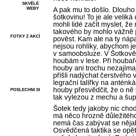
SKVĚLÉ
A pak mu to došlo. Dlouh
WEBY
šotkovinu! To je ale veliká
mohli lidé začít myslet, ž
takového by mohlo vážně 
FOTKY Z AKCÍ
pověst. Kam ale na ty náp
nejsou rohlíky, abychom je
v samoobsluze. V Šotkově
houbám v lese. Při houbaře
VIDEA
houby ani trochu nezajímaj
přišli nadýchat čerstvého 
legrační talířky na anténk
houby přesvědčit, že o ně
POSLECHNI SI
tak vylezou z mechu a šup
Šotek tedy jakoby nic chod
má něco hrozně důležitého
nemá čas zabývat se něja
Osvědčená taktika se opět 