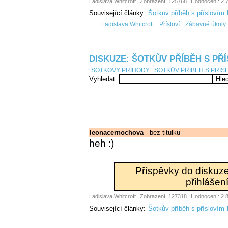
Ladislava Whitcroft
Zobrazení: 125768
Hodnocení: 2.7
Související články:
Šotkův příběh s příslovím
Ladislava Whitcroft
Přísloví
Zábavné úkoly
DISKUZE: ŠOTKŮV PŘÍBĚH S PŘ
ŠOTKOVY PŘÍHODY
ŠOTKŮV PŘÍBĚH S PŘÍS
Vyhledat:
leonacernochova
- bez titulku
heh :)
Příspěvky do diskuz
přihlášení
Ladislava Whitcroft
Zobrazení: 127318
Hodnocení: 2.8
Související články:
Šotkův příběh s příslovím