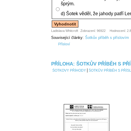
šprým.
d) Šotek věděl, že jahody patří Len
Ladislava Whitcroft
Zobrazení: 96922
Hodnocení: 2.8
Související články:
Šotkův příběh s příslovím
Přísloví
PŘÍLOHA: ŠOTKŮV PŘÍBĚH S PŘ
ŠOTKOVY PŘÍHODY
ŠOTKŮV PŘÍBĚH S PŘÍS