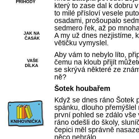
PŘÍHODY
který to zase dal k dobru
to milé přísloví vesele put
osadami, prošoupalo sedme
sedmero řek, až po mnoha
JAK NA
A my už dnes nezjistíme, k
ČASÁK
větičku vymyslel.
Aby vám to nebylo líto, při
čemu na kloub přijít může
VAŠE
DÍLKA
se skrývá některé ze známý
ně
?
Šotek houbařem
HRY A
KVÍZY
Když se dnes ráno Šotek p
spánku, dlouho přemýšlel n
první pohled se zdálo vše
ráno odešli do školy, sluní
KNIHOVNIČKA
čepici měl správně nasaz
něco nehrálo.