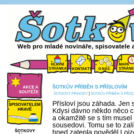
Web pro mladé novináře, spisovatele 
HLAVNÍ
MAPA
STRÁNKA
STRÁNE
KONTAKTY
O NÁS
ŠOTKŮV PŘÍBĚH S PŘÍSLOVÍM
AKCE A
SOUTĚŽE
ŠOTKOVY PŘÍHODY
ŠOTKŮV PŘÍBĚH S PŘÍS
Přísloví jsou záhada. Jen s
SPISOVATELEM
HRAVĚ
Kdysi dávno někdo něco c
a okamžitě se s tím musel 
sousedovi. Tomu se to zalíb
ŠOTKOVY
hned zatepla pověděl Lojz