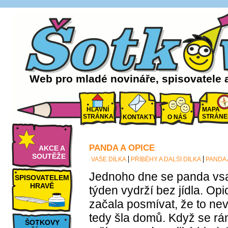
Web pro mladé novináře, spisovatele 
HLAVNÍ
MAPA
STRÁNKA
STRÁNE
KONTAKTY
O NÁS
PANDA A OPICE
AKCE A
SOUTĚŽE
VAŠE DÍLKA
PŘÍBĚHY A DALŠÍ DÍLKA
PANDA 
Jednoho dne se panda vsad
SPISOVATELEM
HRAVĚ
týden vydrží bez jídla. Opi
začala posmívat, že to ne
tedy šla domů. Když se rá
ŠOTKOVY