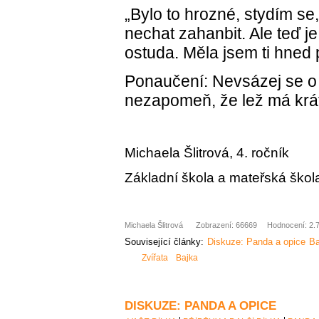
„Bylo to hrozné, stydím se
nechat zahanbit. Ale teď je
ostuda. Měla jsem ti hned p
Ponaučení: Nevsázej se o
nezapomeň, že lež má krá
Michaela Šlitrová, 4. ročník
Základní škola a mateřská škol
Michaela Šlitrová
Zobrazení: 66669
Hodnocení: 2.7
Související články:
Diskuze: Panda a opice
Ba
Zvířata
Bajka
DISKUZE: PANDA A OPICE