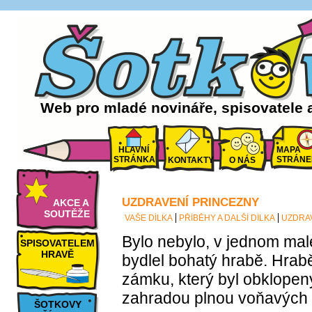
Web pro mladé novináře, spisovatele 
HLAVNÍ
MAPA
STRÁNKA
STRÁNE
KONTAKTY
O NÁS
UZDRAVENÍ PRINCEZNY
AKCE A
SOUTĚŽE
VAŠE DÍLKA
PŘÍBĚHY A DALŠÍ DÍLKA
UZDRA
Bylo nebylo, v jednom ma
SPISOVATELEM
HRAVĚ
bydlel bohatý hrabě. Hrab
zámku, který byl obklope
zahradou plnou voňavých k
ŠOTKOVY