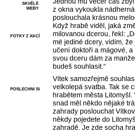
Jednou mu večer čas zbyl 
SKVĚLÉ
z okna vykoukla nádherná
WEBY
poslouchala krásnou melod
Když hrabě viděl, jaká změ
milovanou dcerou, řekl: „Dě
FOTKY Z AKCÍ
mé jediné dcery, vidím, že 
učení doktoři a mágové, a 
svou dceru dám za manželku
VIDEA
budeš souhlasit.“
Vítek samozřejmě souhlasi
velkolepá svatba. Tak se 
POSLECHNI SI
hrabětem města Litomyšl. V
snad měl někdo nějaké trá
zahrady poslouchat Vítkov
někdy pojedete do Litomyš
zahradě. Je zde socha hra