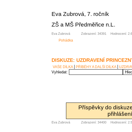
Eva Zubrová, 7. ročník
ZŠ a MŠ Předměřice n.L.
Eva Zubrová
Zobrazení: 34391
Hodnocení: 2.6
Pohádka
DISKUZE: UZDRAVENÍ PRINCEZN
VAŠE DÍLKA
PŘÍBĚHY A DALŠÍ DÍLKA
UZDRA
Vyhledat:
Příspěvky do diskuz
přihlášení
Eva Zubrová
Zobrazení: 34400
Hodnocení: 2.5