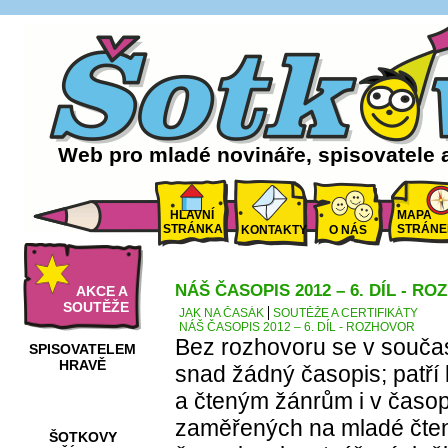
Web pro mladé novináře, spisovatele 
HLAVNÍ
MAPA
STRÁNKA
STRÁNE
KONTAKTY
O NÁS
NÁŠ ČASOPIS 2012 – 6. DÍL - R
AKCE A
SOUTĚŽE
JAK NA ČASÁK
SOUTĚŽE A CERTIFIKÁTY
NÁŠ ČASOPIS 2012 – 6. DÍL - ROZHOVOR
Bez rozhovoru se v souča
SPISOVATELEM
HRAVĚ
snad žádný časopis; patř
a čteným žánrům i v časo
zaměřených na mladé čtená
ŠOTKOVY