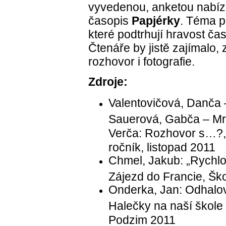
vyvedenou, anketou nabíz
časopis
Papjérky
. Téma p
které podtrhují hravost čas
Čtenáře by jistě zajímalo, z
rozhovor i fotografie.
Zdroje:
Valentovičová, Danča 
Sauerová, Gabča – Mr
Verča: Rozhovor s…?, 
ročník, listopad 2011
Chmel, Jakub: „Rychlo
Zájezd do Francie, Škol
Onderka, Jan: Odhalov
Halečky na naší škole 
Podzim 2011