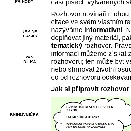
časopisech vytvářených š
PŘÍHODY
Rozhovor novináři mohou v
citace ve svém vlastním te
nazýváme
informativní
. 
JAK NA
ČASÁK
doplňovat jiný materiál, p
tematický
rozhovor. Prav
informací můžeme získat 
VAŠE
rozhovoru; ten může být v
DÍLKA
nebo shrnovat životní osu
co od rozhovoru očekáv
HRY A
Jak si připravit rozhovor
KVÍZY
KNIHOVNIČKA