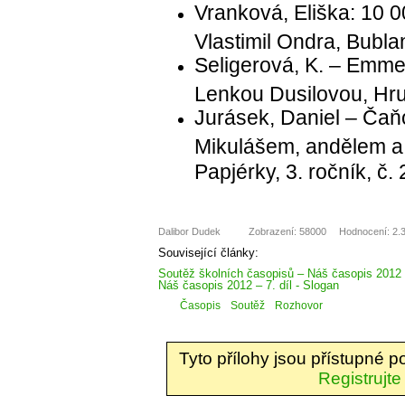
Vranková, Eliška: 10 000
Vlastimil Ondra, Bublan
Seligerová, K. – Emme
Lenkou Dusilovou, Hru
Jurásek, Daniel – Čaň
Mikulášem, andělem a 
Papjérky, 3. ročník, č. 
Dalibor Dudek
Zobrazení: 58000
Hodnocení: 2.3
Související články:
Soutěž školních časopisů – Náš časopis 2012
Náš časopis 2012 – 7. díl - Slogan
Časopis
Soutěž
Rozhovor
Tyto přílohy jsou přístupné 
Registrujte