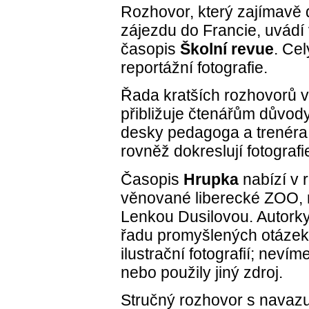
Rozhovor, který zajímavě 
zájezdu do Francie, uvádí 
časopis
Školní revue
. Cel
reportážní fotografie.
Řada kratších rozhovorů 
přibližuje čtenářům důvod
desky pedagoga a trenéra 
rovněž dokreslují fotografi
Časopis
Hrupka
nabízí v 
věnované liberecké ZOO,
Lenkou Dusilovou. Autorky 
řadu promyšlených otázek
ilustrační fotografií; nevím
nebo použily jiný zdroj.
Stručný rozhovor s navazuj