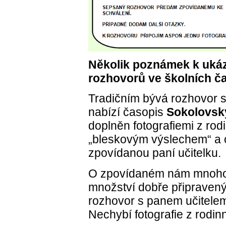
Několik poznámek k uká
rozhovorů ve školních č
Tradičním bývá rozhovor s
nabízí časopis
Sokolovský
doplněn fotografiemi z ro
„bleskovým výslechem“ a ci
zpovídanou paní učitelku.
O zpovídaném nám mnoho 
množství dobře připravený
rozhovor s panem učitele
Nechybí fotografie z rodin