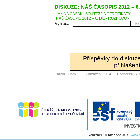
DISKUZE: NÁŠ ČASOPIS 2012 – 6
JAK NA ČASÁK
SOUTĚŽE A CERTIFIKÁTY
NÁŠ ČASOPIS 2012 – 6. DÍL - ROZHOVOR
Vyhledat:
Příspěvky do diskuz
přihlášení
Dalibor Dudek
Zobrazení: 37141
Hodnocení: 2.7
Realizace: © Abeceda, o. s.
www.a