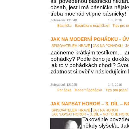
asi povedenou básničku nezaručí
obsah, jestli má básnička něja
třeba moc rád vtipné básničky!
Zobrazení: 131048
1. 5. 2016
Básnička
Básnička o mazlíčkovi
Tipy pro p
JAK NA MODERNÍ POHÁDKU - Ú
SPISOVATELEM HRAVĚ
JAK NA POHÁDKU
J
Začneme krátkým testíkem… Zn
pohádky? Podle čeho je dokáž
jak to v pohádkách chodí? Sv
zdatnost si ověř v následujícím 
Zobrazení: 121225
1. 4. 2016
Pohádka
Moderní pohádka
Tipy pro psaní
JAK NAPSAT HOROR – 3. DÍL – 
SPISOVATELEM HRAVĚ
JAK NA HOROR
JAK NAPSAT HOROR – 3. DÍL – NO TO JE HOR
Takovéhle povzdech
někdy slyšel/a. Ja