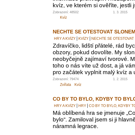
kvíz, ve kterém si ověříte, jestl
Zobrazení: 48502
1. 3. 2015
Kvíz
NECHTE SE OTESTOVAT SLONEM
HRY A KVÍZY
KVÍZY
NECHTE SE OTESTOVAT
Zdravíčko, lidští přátelé, rád by
obzory, pokud dovolíte. My sloni
neobyčejně zajímaví tvorové. M
toho o nás víte už dost, a já vám
pro začátek vyplnit malý kvíz a 
Zobrazení: 79474
1. 2. 2015
Zvířata
Kvíz
CO BY TO BYLO, KDYBY TO BYL
HRY A KVÍZY
HRY
CO BY TO BYLO, KDYBY T
Má oblíbená hra se jmenuje „Co 
bylo“. Zamiloval jsem si ji hlavn
náramná legrace.