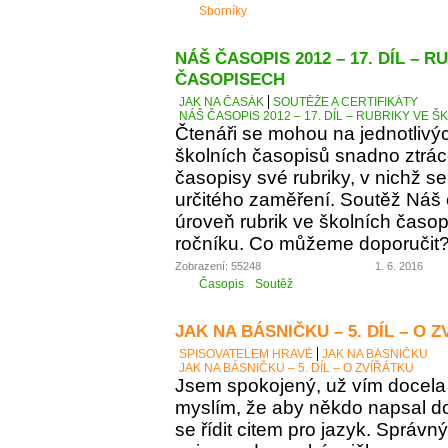
Sborníky
NÁŠ ČASOPIS 2012 – 17. DÍL – 
ČASOPISECH
JAK NA ČASÁK
SOUTĚŽE A CERTIFIKÁTY
NÁŠ ČASOPIS 2012 – 17. DÍL – RUBRIKY VE
Čtenáři se mohou na jednotlivý
školních časopisů snadno ztráce
časopisy své rubriky, v nichž se
určitého zaměření. Soutěž Náš
úroveň rubrik ve školních časop
ročníku. Co můžeme doporučit
Zobrazení: 55248
1. 6. 2016
Časopis
Soutěž
JAK NA BÁSNIČKU – 5. DÍL – O 
SPISOVATELEM HRAVĚ
JAK NA BÁSNIČKU
JAK NA BÁSNIČKU – 5. DÍL – O ZVÍŘÁTKU
Jsem spokojený, už vím docela 
myslím, že aby někdo napsal d
se řídit citem pro jazyk. Správn