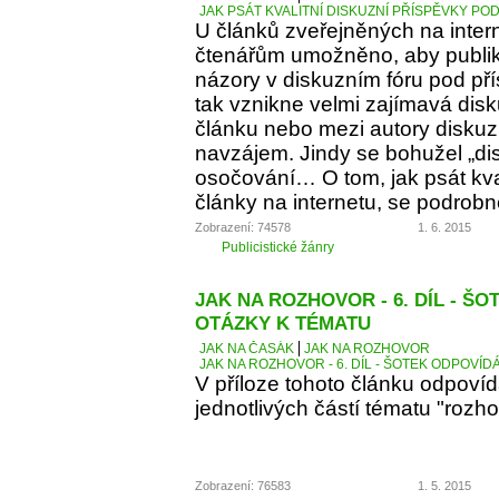
JAK PSÁT KVALITNÍ DISKUZNÍ PŘÍSPĚVKY PO
U článků zveřejněných na inter
čtenářům umožněno, aby publiko
názory v diskuzním fóru pod p
tak vznikne velmi zajímavá dis
článku nebo mezi autory diskuz
navzájem. Jindy se bohužel „d
osočování… O tom, jak psát kva
články na internetu, se podrobn
Zobrazení: 74578
1. 6. 2015
Publicistické žánry
JAK NA ROZHOVOR - 6. DÍL - Š
OTÁZKY K TÉMATU
JAK NA ČASÁK
JAK NA ROZHOVOR
JAK NA ROZHOVOR - 6. DÍL - ŠOTEK ODPOVÍD
V příloze tohoto článku odpoví
jednotlivých částí tématu "rozho
Zobrazení: 76583
1. 5. 2015