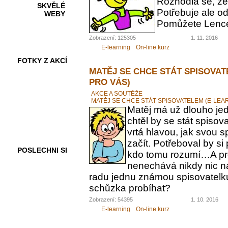
Rozhodla se, ž
SKVĚLÉ
Potřebuje ale od
WEBY
Pomůžete Lenc
Zobrazení: 125305
1. 11. 2016
E-learning
On-line kurz
FOTKY Z AKCÍ
MATĚJ SE CHCE STÁT SPISOVAT
PRO VÁS)
AKCE A SOUTĚŽE
MATĚJ SE CHCE STÁT SPISOVATELEM (E-LEA
VIDEA
Matěj má už dlouho jed
chtěl by se stát spiso
vrtá hlavou, jak svou 
začít. Potřeboval by s
POSLECHNI SI
kdo tomu rozumí…A pr
nenechává nikdy nic n
radu jednu známou spisovatelku.
schůzka probíhat?
Zobrazení: 54395
1. 10. 2016
E-learning
On-line kurz