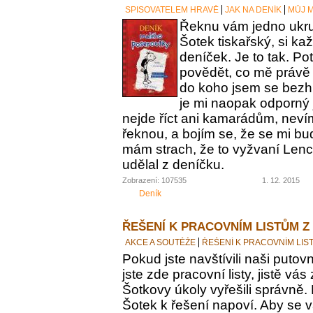
SPISOVATELEM HRAVĚ
JAK NA DENÍK
MŮJ M
Řeknu vám jedno ukrut
Šotek tiskařský, si ka
deníček. Je to tak. Po
povědět, co mě právě 
do koho jsem se bezh
je mi naopak odporný 
nejde říct ani kamarádům, nevím
řeknou, a bojím se, že se mi bu
mám strach, že to vyžvaní Lence
udělal z deníčku.
Zobrazení: 107535
1. 12. 2015
Deník
ŘEŠENÍ K PRACOVNÍM LISTŮM Z
AKCE A SOUTĚŽE
ŘEŠENÍ K PRACOVNÍM LIS
Pokud jste navštívili naši putovn
jste zde pracovní listy, jistě vás z
Šotkovy úkoly vyřešili správně.
Šotek k řešení napoví. Aby se v