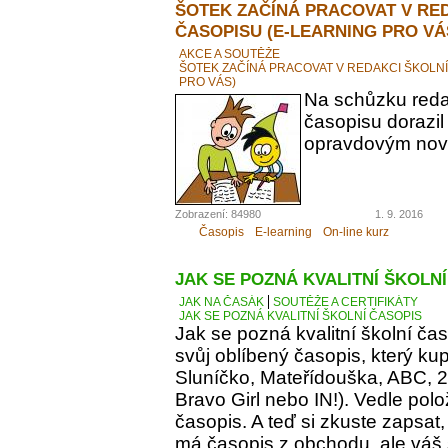
ŠOTEK ZAČÍNÁ PRACOVAT V RE
ČASOPISU (E-LEARNING PRO VÁ
AKCE A SOUTĚŽE
ŠOTEK ZAČÍNÁ PRACOVAT V REDAKCI ŠKOLN
PRO VÁS)
Na schůzku reda
časopisu dorazil
opravdovým novi
Zobrazení: 84980
1. 9. 2016
Časopis
E-learning
On-line kurz
JAK SE POZNÁ KVALITNÍ ŠKOLN
JAK NA ČASÁK
SOUTĚŽE A CERTIFIKÁTY
JAK SE POZNÁ KVALITNÍ ŠKOLNÍ ČASOPIS
Jak se pozná kvalitní školní ča
svůj oblíbený časopis, který kupu
Sluníčko, Mateřídouška, ABC, 21.
Bravo Girl nebo IN!). Vedle polo
časopis. A teď si zkuste zapsat
má časopis z obchodu, ale váš