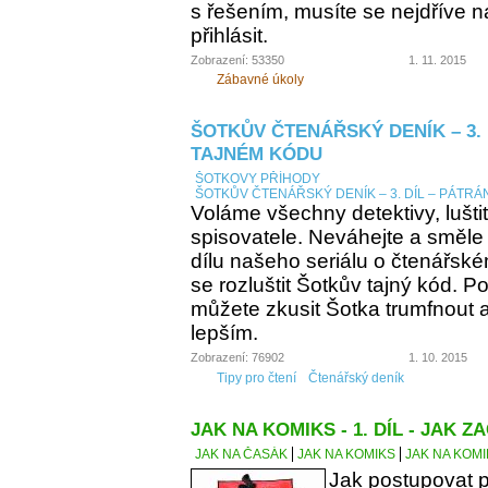
s řešením, musíte se nejdříve n
přihlásit.
Zobrazení: 53350
1. 11. 2015
Zábavné úkoly
ŠOTKŮV ČTENÁŘSKÝ DENÍK – 3. 
TAJNÉM KÓDU
ŠOTKOVY PŘÍHODY
ŠOTKŮV ČTENÁŘSKÝ DENÍK – 3. DÍL – PÁTRÁ
Voláme všechny detektivy, lušti
spisovatele. Neváhejte a směle
dílu našeho seriálu o čtenářsk
se rozluštit Šotkův tajný kód. Po
můžete zkusit Šotka trumfnout a 
lepším.
Zobrazení: 76902
1. 10. 2015
Tipy pro čtení
Čtenářský deník
JAK NA KOMIKS - 1. DÍL - JAK ZA
JAK NA ČASÁK
JAK NA KOMIKS
JAK NA KOMIK
Jak postupovat p