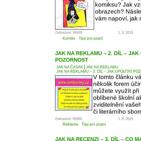
komiksu? Jak vzn
obrazech? Násle
vám napoví, jak 
Zobrazení: 99938
1. 9. 2015
Komiks
Tipy pro psaní
JAK NA REKLAMU – 2. DÍL – JA
POZORNOST
JAK NA ČASÁK
JAK NA REKLAMU
JAK NA REKLAMU – 2. DÍL – JAK UPOUTAT P
V tomto článku v
několik forem úči
můžete využít při
oblíbené školní a
zviditelnění vaše
či literárního sbor
Zobrazení: 65680
1. 8. 2015
Reklama
Tipy pro psaní
JAK NA RECENZI – 3. DÍL – CO 