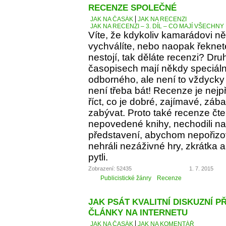
RECENZE SPOLEČNÉ
JAK NA ČASÁK
JAK NA RECENZI
JAK NA RECENZI – 3. DÍL – CO MAJÍ VŠECH
Víte, že kdykoliv kamarádovi ně
vychválíte, nebo naopak řeknete
nestojí, tak děláte recenzi? Dru
časopisech mají někdy speciáln
odborného, ale není to vždycky 
není třeba bát! Recenze je nejp
říct, co je dobré, zajímavé, z
zabývat. Proto také recenze čt
nepovedené knihy, nechodili na 
představení, abychom nepořizov
nehráli nezáživné hry, zkrátka
pytli.
Zobrazení: 52435
1. 7. 2015
Publicistické žánry
Recenze
JAK PSÁT KVALITNÍ DISKUZNÍ P
ČLÁNKY NA INTERNETU
JAK NA ČASÁK
JAK NA KOMENTÁŘ