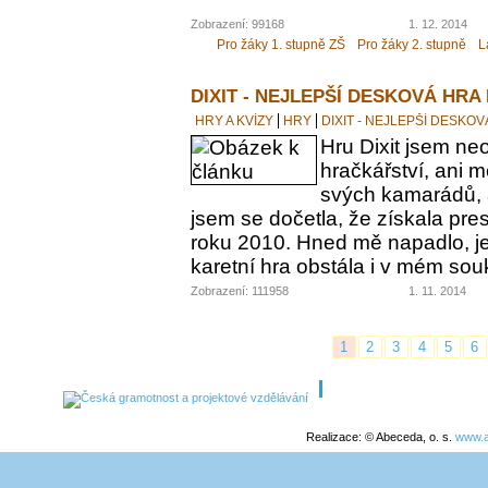
Zobrazení: 99168
1. 12. 2014
Pro žáky 1. stupně ZŠ
Pro žáky 2. stupně
L
DIXIT - NEJLEPŠÍ DESKOVÁ HRA
HRY A KVÍZY
HRY
DIXIT - NEJLEPŠÍ DESKO
Hru Dixit jsem neo
hračkářství, ani 
svých kamarádů, a
jsem se dočetla, že získala pre
roku 2010. Hned mě napadlo, jes
karetní hra obstála i v mém s
Zobrazení: 111958
1. 11. 2014
1
2
3
4
5
6
Realizace: © Abeceda, o. s.
www.a