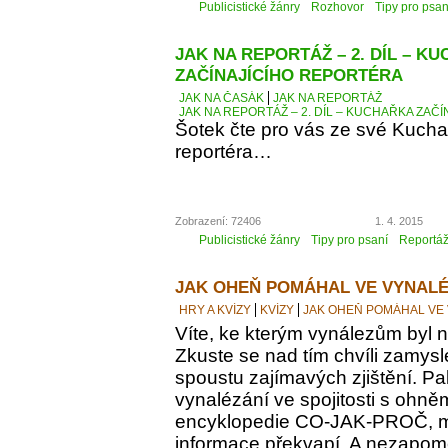
Publicistické žánry
Rozhovor
Tipy pro psan
JAK NA REPORTÁŽ – 2. DÍL – K
ZAČÍNAJÍCÍHO REPORTÉRA
JAK NA ČASÁK
JAK NA REPORTÁŽ
JAK NA REPORTÁŽ – 2. DÍL – KUCHAŘKA ZAČ
Šotek čte pro vás ze své Kucha
reportéra…
Zobrazení: 72406
1. 4. 2015
Publicistické žánry
Tipy pro psaní
Reportá
JAK OHEŇ POMÁHAL VE VYNALÉ
HRY A KVÍZY
KVÍZY
JAK OHEŇ POMÁHAL VE
Víte, ke kterým vynálezům byl
Zkuste se nad tím chvíli zamyslet
spoustu zajímavých zjištění. Pak
vynalézání ve spojitosti s ohně
encyklopedie CO-JAK-PROČ, m
informace překvapí. A nezapomeň