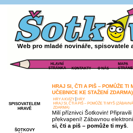
Web pro mladé novináře, spisovatele 
HLAVNÍ
MAPA
STRÁNKA
STRÁNE
KONTAKTY
O NÁS
HRAJ SI, ČTI A PIŠ – POMŮŽE T
AKCE A
SOUTĚŽE
UČEBNICE KE STAŽENÍ ZDARMA)
HRY A KVÍZY
HRY
SPISOVATELEM
HRAJ SI, ČTI A PIŠ – POMŮŽE TI MYŠ (ZÁBAV
ZDARMA)
HRAVĚ
Milí příznivci Šotkovin! Připravil
překvapení! Zábavnou elektron
si, čti a piš – pomůže ti myš
.
ŠOTKOVY