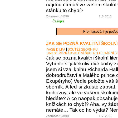
najdou čtenáři ve vašem školní
stánku to chybí?
Zobrazení: 81729
1. 8. 2016
Časopis
Pro hlasování je potře
JAK SE POZNÁ KVALITNÍ ŠKOLNÍ
VAŠE DÍLKA
SOUTĚŽ SBORNÍKŮ
JAK SE POZNÁ KVALITNÍ ŠKOLNÍ LITERÁRNÍ 
Jak se pozná kvalitní školní lite
Vyberte si jakékoliv dvě knihy z
jsem si vzal knihu Richarda Ha
dobrodružství a Malého prince o
Exupéryho) Vedle položte váš ško
sborník. A teď si zkuste zapsat,
knihovny, ale ve vašem školním 
hledáte? A co naopak obsahuje vá
knížkách to chybí? Aha, vy žádný
nemáte… Tak co ho vydat? Není 
Zobrazení: 83013
1. 7. 2016