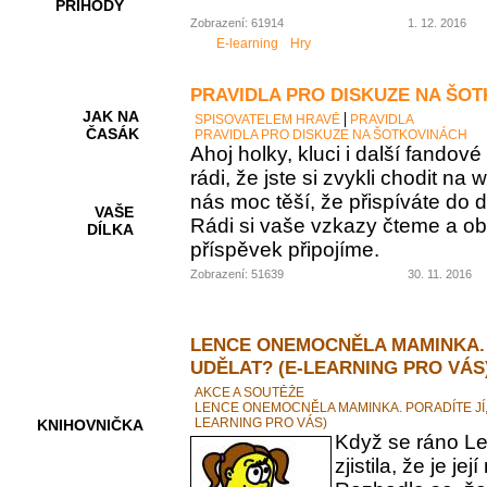
PŘÍHODY
Zobrazení: 61914
1. 12. 2016
E-learning
Hry
PRAVIDLA PRO DISKUZE NA ŠO
JAK NA
SPISOVATELEM HRAVĚ
PRAVIDLA
ČASÁK
PRAVIDLA PRO DISKUZE NA ŠOTKOVINÁCH
Ahoj holky, kluci i další fando
rádi, že jste si zvykli chodit na
nás moc těší, že přispíváte do d
VAŠE
Rádi si vaše vzkazy čteme a ob
DÍLKA
příspěvek připojíme.
Zobrazení: 51639
30. 11. 2016
HRY A
KVÍZY
LENCE ONEMOCNĚLA MAMINKA. 
UDĚLAT? (E-LEARNING PRO VÁS
AKCE A SOUTĚŽE
LENCE ONEMOCNĚLA MAMINKA. PORADÍTE JÍ,
LEARNING PRO VÁS)
KNIHOVNIČKA
Když se ráno Le
zjistila, že je 