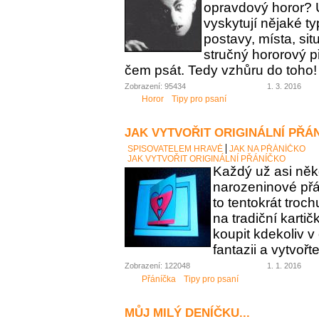
opravdový horor? 
vyskytují nějaké t
postavy, místa, sit
stručný hororový p
čem psát. Tedy vzhůru do toho!
Zobrazení: 95434
1. 3. 2016
Horor
Tipy pro psaní
JAK VYTVOŘIT ORIGINÁLNÍ PŘÁ
SPISOVATELEM HRAVĚ
JAK NA PŘÁNÍČKO
JAK VYTVOŘIT ORIGINÁLNÍ PŘÁNÍČKO
Každý už asi něk
narozeninové přán
to tentokrát troc
na tradiční karti
koupit kdekoliv 
fantazii a vytvořt
Zobrazení: 122048
1. 1. 2016
Přáníčka
Tipy pro psaní
MŮJ MILÝ DENÍČKU...