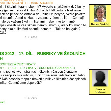
VALITNÍ ŠKOLNÍ LITERÁRNÍ SBORNÍK
itní školní literární sborník? Vyberte si jakékoliv dvě knihy
ky (já jsem si vzal knihu Richarda Halliburtona Nádherné
Malého prince od Antonia de Saint-Exupéryho) Vedle položte
rní sborník. A teď si zkuste zapsat, v čem se liší… Co mají
, ale ve vašem školním literárním sborníku to marně
Radek Sárközi
pak obsahuje váš školní literární sborník, ale v knížkách to
ádný školní literární sborník nemáte… Tak co ho vydat?
těžké!
1. 7. 2016
S 2012 – 17. DÍL – RUBRIKY VE ŠKOLNÍCH
H
SOUTĚŽE A CERTIFIKÁTY
12 – 17. DÍL – RUBRIKY VE ŠKOLNÍCH ČASOPISECH
 na jednotlivých stránkách školních časopisů snadno
jí časopisy své rubriky, v nichž se soustředí texty určitého
 Náš časopis mapuje úroveň rubrik ve školních časopisech
očníku. Co můžeme doporučit?
Zuzana
Dudková
1. 6. 2016
těž