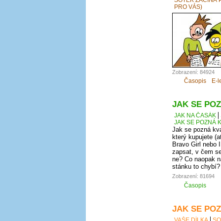
PRO VÁS)
Zobrazení: 84924
Časopis
E-l
JAK SE POZ
JAK NA ČASÁK
JAK SE POZNÁ K
Jak se pozná kva
který kupujete (a
Bravo Girl nebo I
zapsat, v čem se
ne? Co naopak na
stánku to chybí?
Zobrazení: 81694
Časopis
JAK SE POZ
VAŠE DÍLKA
SO