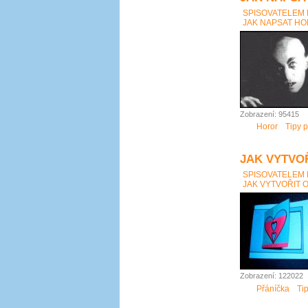
SPISOVATELEM
JAK NAPSAT HOR
Zobrazení: 95415
Horor
Tipy p
JAK VYTVO
SPISOVATELEM
JAK VYTVOŘIT 
Zobrazení: 122022
Přáníčka
Ti