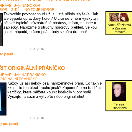
 HRAVĚ
JAK NA HOROR
OR – 3. DÍL – NO TO JE HOROR!
Takovéhle povzdechnutí už jsi jistě někdy slyšel/a. Jak
ale vypadá opravdový horor? Určitě se v něm vyskytují
nějaké typické hrůzostrašné postavy, místa, situace a
Ivona Březinová
zápletky. Nabízíme ti stručný hororový přehled, velkou
a Zuzana
galerii nápadů, o čem psát. Tedy vzhůru do toho!
Frantová
1. 3. 2016
ro psaní
ŘIT ORIGINÁLNÍ PŘÁNÍČKO
 HRAVĚ
JAK NA PŘÁNÍČKO
ORIGINÁLNÍ PŘÁNÍČKO
Každý už asi někdy psal narozeninové přání. Co takhle
zkusit to tentokrát trochu jinak? Zapomeňte na tradiční
kartičky, které můžete koupit kdekoliv v obchodě…
Využijte fantazii a vytvořte něco originálního!
Tereza
Linhartová
1. 1. 2016
py pro psaní