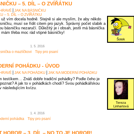
NIČKU – 5. DÍL – O ZVÍŘÁTKU
 HRAVĚ
JAK NA BÁSNIČKU
U – 5. DÍL – O ZVÍŘÁTKU
už vím docela hodně. Stejně si ale myslím, že aby někdo
sničku, musí se řídit citem pro jazyk. Správný počet slabik a
u básničku nezaručí. Důležitý je i obsah, jestli má básnička
 mám třeba moc rád vtipné básničky!
Šotek
1. 5. 2016
snička o mazlíčkovi
Tipy pro psaní
DERNÍ POHÁDKU - ÚVOD
 HRAVĚ
JAK NA POHÁDKU
JAK NA MODERNÍ POHÁDKU
 testíkem… Znáš dobře tradiční pohádky? Podle čeho je
poznat? A jak to v pohádkách chodí? Svou pohádkářskou
 v následujícím kvízu.
Tereza
Linhartová
1. 4. 2016
derní pohádka
Tipy pro psaní
 HOROR – 3. DÍL – NO TO JE HOROR!