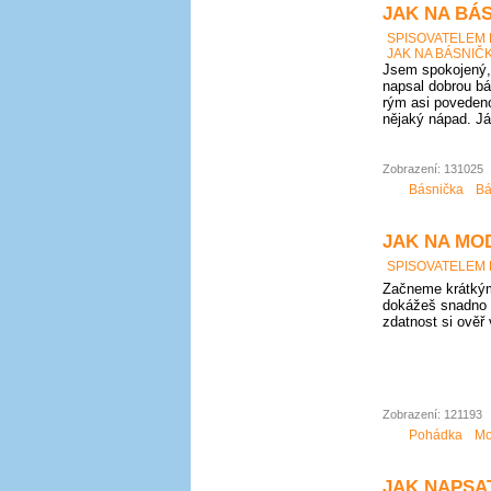
JAK NA BÁS
SPISOVATELEM
JAK NA BÁSNIČK
Jsem spokojený, 
napsal dobrou bá
rým asi povedeno
nějaký nápad. Já
Zobrazení: 131025
Básnička
Bá
JAK NA MO
SPISOVATELEM
Začneme krátkým
dokážeš snadno 
zdatnost si ověř
Zobrazení: 121193
Pohádka
Mo
JAK NAPSAT