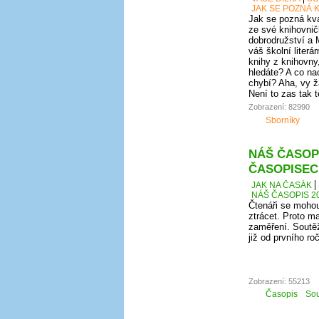
JAK SE POZNÁ K
Jak se pozná kval
ze své knihovnič
dobrodružství a 
váš školní literá
knihy z knihovny
hledáte? A co nao
chybí? Aha, vy ž
Není to zas tak 
Zobrazení: 82990
Sborníky
NÁŠ ČASOPI
ČASOPISEC
JAK NA ČASÁK
NÁŠ ČASOPIS 20
Čtenáři se mohou
ztrácet. Proto ma
zaměření. Soutěž
již od prvního r
Zobrazení: 55213
Časopis
Sou