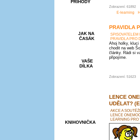
PŘÍHODY
Zobrazení: 61892
E-learning
H
PRAVIDLA 
JAK NA
SPISOVATELEM
ČASÁK
PRAVIDLA PRO 
Ahoj holky, kluci
chodit na web Šo
články. Rádi si 
připojíme.
VAŠE
DÍLKA
Zobrazení: 51623
HRY A
KVÍZY
LENCE ONE
UDĚLAT? (E
AKCE A SOUTĚŽ
LENCE ONEMOCN
LEARNING PRO 
KNIHOVNIČKA