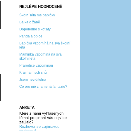
NEJLÉPE HODNOCENÉ
Školní léta mé babičky
Bajka o žábě
Dopoledne s koťaty
Panda a opice
Babička vzpomíná na svá školní
léta
Maminka vzpomíná na svá
školní léta
Prarodiče vzpomínají
Krajina mých snů
Jsem neviditelná
Co pro mě znamená fantazie?
ANKETA
Které z námi vyhlášených
témat pro psaní vás nejvíce
zaujalo?
Rozhovor se zajímavou
osobností...