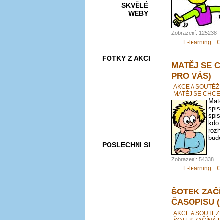
SKVĚLÉ
WEBY
Zobrazení: 125238
E-learning
O
FOTKY Z AKCÍ
MATĚJ SE 
PRO VÁS)
AKCE A SOUTĚŽ
MATĚJ SE CHCE
Matě
VIDEA
spis
spis
kdo
roz
bude
POSLECHNI SI
Zobrazení: 54338
E-learning
O
ŠOTEK ZAČ
ČASOPISU 
AKCE A SOUTĚŽ
ŠOTEK ZAČÍNÁ 