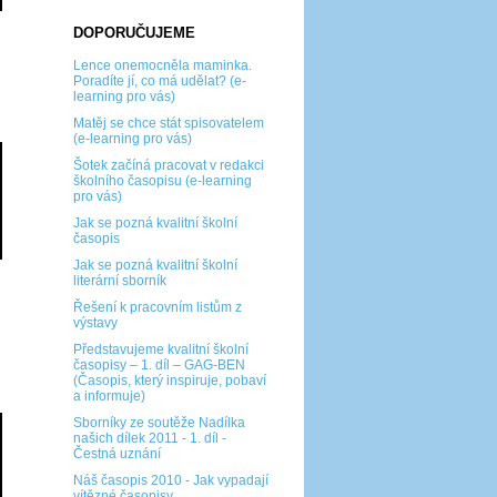
DOPORUČUJEME
Lence onemocněla maminka.
Poradíte jí, co má udělat? (e-
learning pro vás)
Matěj se chce stát spisovatelem
(e-learning pro vás)
Šotek začíná pracovat v redakci
školního časopisu (e-learning
pro vás)
Jak se pozná kvalitní školní
časopis
Jak se pozná kvalitní školní
literární sborník
Řešení k pracovním listům z
výstavy
Představujeme kvalitní školní
časopisy – 1. díl – GAG-BEN
(Časopis, který inspiruje, pobaví
a informuje)
Sborníky ze soutěže Nadílka
našich dílek 2011 - 1. díl -
Čestná uznání
Náš časopis 2010 - Jak vypadají
vítězné časopisy