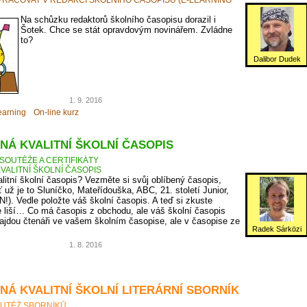
Na schůzku redaktorů školního časopisu dorazil i
Šotek. Chce se stát opravdovým novinářem. Zvládne
to?
Dalibor Dudek
1. 9. 2016
earning
On-line kurz
NÁ KVALITNÍ ŠKOLNÍ ČASOPIS
SOUTĚŽE A CERTIFIKÁTY
VALITNÍ ŠKOLNÍ ČASOPIS
litní školní časopis? Vezměte si svůj oblíbený časopis,
ť už je to Sluníčko, Mateřídouška, ABC, 21. století Junior,
N!). Vedle položte váš školní časopis. A teď si zkuste
 liší… Co má časopis z obchodu, ale váš školní časopis
jdou čtenáři ve vašem školním časopise, ale v časopise ze
Radek Sárközi
1. 8. 2016
NÁ KVALITNÍ ŠKOLNÍ LITERÁRNÍ SBORNÍK
UTĚŽ SBORNÍKŮ