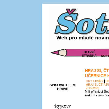
Web pro mladé noviná
HLAVNÍ
STRÁNKA
KONT
HRAJ SI, Č
AKCE A
SOUTĚŽE
UČEBNICE 
HRY A KVÍZY
H
SPISOVATELEM
HRAJ SI, ČTI A
ZDARMA)
HRAVĚ
Milí příznivci Šo
elektronickou uč
ŠOTKOVY