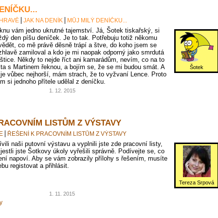
ENÍČKU...
 HRAVĚ
JAK NA DENÍK
MŮJ MILÝ DENÍČKU...
knu vám jedno ukrutné tajemství. Já, Šotek tiskařský, si
ždý den píšu deníček. Je to tak. Potřebuju totiž někomu
vědět, co mě právě děsně trápí a štve, do koho jsem se
zhlavě zamiloval a kdo je mi naopak odporný jako smrdutá
oštice. Někdy to nejde říct ani kamarádům, nevím, co na to
jta s Martinem řeknou, a bojím se, že se mi budou smát. A
Šotek
 je vůbec nejhorší, mám strach, že to vyžvaní Lence. Proto
em si jednoho přítele udělal z deníčku.
1. 12. 2015
PRACOVNÍM LISTŮM Z VÝSTAVY
E
ŘEŠENÍ K PRACOVNÍM LISTŮM Z VÝSTAVY
vili naši putovní výstavu a vyplnili jste zde pracovní listy,
 jestli jste Šotkovy úkoly vyřešili správně. Podívejte se, co
ní napoví. Aby se vám zobrazily přílohy s řešením, musíte
bu registovat a přihlásit.
Tereza Srpová
1. 11. 2015
y