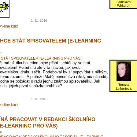
Ladislava
Whitcroft
1. 11. 2016
n-line kurz
CHCE STÁT SPISOVATELEM (E-LEARNING
E
 STÁT SPISOVATELEM (E-LEARNING PRO VÁS)
j má už dlouho jedno tajné přání – chtěl by se stát
ovatelem! Pořád mu ale vrtá hlavou, jak svou
ovatelskou dráhu začít. Potřeboval by si popovídat s někým,
 tomu rozumí…A protože Matěj nenechává nikdy nic náhodě,
hodne se požádat o radu jednu známou spisovatelku. Jak
Tereza
 asi jejich první schůzka probíhat?
Linhartová
1. 10. 2016
n-line kurz
ÍNÁ PRACOVAT V REDAKCI ŠKOLNÍHO
(E-LEARNING PRO VÁS)
E
PRACOVAT V REDAKCI ŠKOLNÍHO ČASOPISU (E-LEARNING