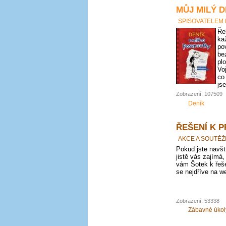
MŮJ MILÝ D
SPISOVATELEM
Ře
ka
po
be
pl
Vo
co
js
Zobrazení: 107509
Deník
ŘEŠENÍ K 
AKCE A SOUTĚŽ
Pokud jste navští
jistě vás zajímá,
vám Šotek k řeše
se nejdříve na we
Zobrazení: 53338
Zábavné úkol