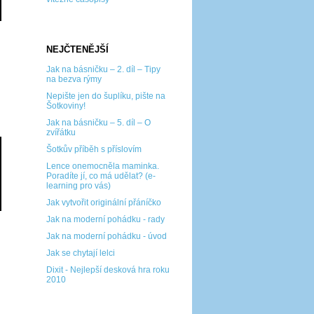
NEJČTENĚJŠÍ
Jak na básničku – 2. díl – Tipy
na bezva rýmy
Nepište jen do šuplíku, pište na
Šotkoviny!
Jak na básničku – 5. díl – O
zvířátku
Šotkův příběh s příslovím
Lence onemocněla maminka.
Poradíte jí, co má udělat? (e-
learning pro vás)
Jak vytvořit originální přáníčko
Jak na moderní pohádku - rady
Jak na moderní pohádku - úvod
Jak se chytají lelci
Dixit - Nejlepší desková hra roku
2010