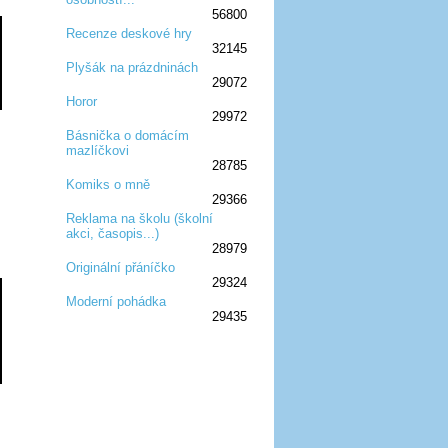
56800
Recenze deskové hry
32145
:D
:D
:D
:D
:D
Plyšák na prázdninách
29072
:D
:D
:D
Horor
29972
:D
:D
:D
Básnička o domácím
mazlíčkovi
:D
:D
:D
28785
Komiks o mně
29366
:D
:D
:D
Reklama na školu (školní
akci, časopis...)
:D
:D
:D
28979
Originální přáníčko
29324
:D
:D
:D
Moderní pohádka
29435
:D
:D
:D
:D
:D
:D