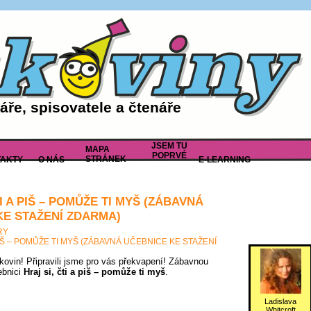
ře, spisovatele a čtenáře
JSEM TU
MAPA
POPRVÉ
STRÁNEK
AKTY
O NÁS
E-LEARNING
TI A PIŠ – POMŮŽE TI MYŠ (ZÁBAVNÁ
KE STAŽENÍ ZDARMA)
RY
 PIŠ – POMŮŽE TI MYŠ (ZÁBAVNÁ UČEBNICE KE STAŽENÍ
tkovin! Připravili jsme pro vás překvapení! Zábavnou
ebnici
Hraj si, čti a piš – pomůže ti myš
.
Ladislava
Whitcroft