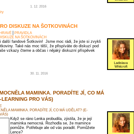
1. 12. 2016
ry
PRO DISKUZE NA ŠOTKOVINÁCH
 HRAVĚ
PRAVIDLA
DISKUZE NA ŠOTKOVINÁCH
 i další fandové Šotkovin! Jsme moc rádi, že jste si zvykli
tkoviny. Také nás moc těší, že přispíváte do diskuzí pod
vaše vzkazy čteme a občas i nějaký diskuzní příspěvek
Ladislava
Whitcroft
30. 11. 2016
MOCNĚLA MAMINKA. PORADÍTE JÍ, CO MÁ
-LEARNING PRO VÁS)
E
ĚLA MAMINKA. PORADÍTE JÍ, CO MÁ UDĚLAT? (E-
VÁS)
Když se ráno Lenka probudila, zjistila, že je její
maminka nemocná. Rozhodla se, že mamince
pomůže. Potřebuje ale od vás poradit. Pomůžete
Lence?