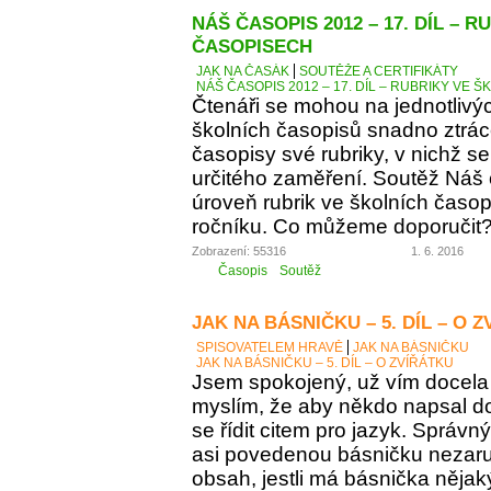
NÁŠ ČASOPIS 2012 – 17. DÍL – 
ČASOPISECH
JAK NA ČASÁK
SOUTĚŽE A CERTIFIKÁTY
NÁŠ ČASOPIS 2012 – 17. DÍL – RUBRIKY VE
Čtenáři se mohou na jednotlivý
školních časopisů snadno ztráce
časopisy své rubriky, v nichž se
určitého zaměření. Soutěž Náš
úroveň rubrik ve školních časop
ročníku. Co můžeme doporučit
Zobrazení: 55316
1. 6. 2016
Časopis
Soutěž
JAK NA BÁSNIČKU – 5. DÍL – O 
SPISOVATELEM HRAVĚ
JAK NA BÁSNIČKU
JAK NA BÁSNIČKU – 5. DÍL – O ZVÍŘÁTKU
Jsem spokojený, už vím docela 
myslím, že aby někdo napsal d
se řídit citem pro jazyk. Správn
asi povedenou básničku nezaručí
obsah, jestli má básnička něja