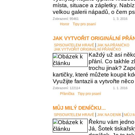
místa, situace a zápletky. Nabíz
velkou galerii nápadů, o čem ps
Zobrazení: 95461
1. 3. 2016
Horor
Tipy pro psaní
JAK VYTVOŘIT ORIGINÁLNÍ PŘÁ
SPISOVATELEM HRAVĚ
JAK NA PŘÁNÍČKO
JAK VYTVOŘIT ORIGINÁLNÍ PŘÁNÍČKO
Každý už asi něk
přání. Co takhle z
trochu jinak? Zap
kartičky, které můžete koupit 
Využijte fantazii a vytvořte něco
Zobrazení: 122114
1. 1. 2016
Přáníčka
Tipy pro psaní
MŮJ MILÝ DENÍČKU...
SPISOVATELEM HRAVĚ
JAK NA DENÍK
MŮJ M
Řeknu vám jedno 
Já, Šotek tiskařsk