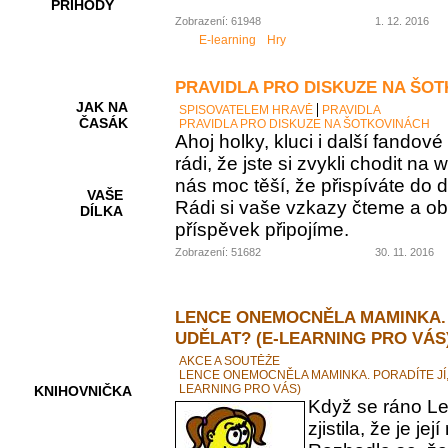
PŘÍHODY
Zobrazení: 61948
1. 12. 2016
E-learning
Hry
PRAVIDLA PRO DISKUZE NA ŠO
JAK NA
SPISOVATELEM HRAVĚ
PRAVIDLA
ČASÁK
PRAVIDLA PRO DISKUZE NA ŠOTKOVINÁCH
Ahoj holky, kluci i další fando
rádi, že jste si zvykli chodit na
nás moc těší, že přispíváte do d
VAŠE
Rádi si vaše vzkazy čteme a ob
DÍLKA
příspěvek připojíme.
Zobrazení: 51682
30. 11. 2016
HRY A
KVÍZY
LENCE ONEMOCNĚLA MAMINKA. 
UDĚLAT? (E-LEARNING PRO VÁS
AKCE A SOUTĚŽE
LENCE ONEMOCNĚLA MAMINKA. PORADÍTE JÍ,
LEARNING PRO VÁS)
KNIHOVNIČKA
Když se ráno Le
zjistila, že je 