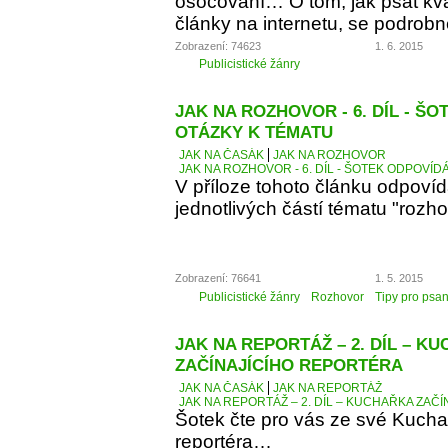
osočování… O tom, jak psát kva
články na internetu, se podrobn
Zobrazení: 74623
1. 6. 2015
Publicistické žánry
JAK NA ROZHOVOR - 6. DÍL - Š
OTÁZKY K TÉMATU
JAK NA ČASÁK
JAK NA ROZHOVOR
JAK NA ROZHOVOR - 6. DÍL - ŠOTEK ODPOVÍD
V příloze tohoto článku odpoví
jednotlivých částí tématu "rozho
Zobrazení: 76641
1. 5. 2015
Publicistické žánry
Rozhovor
Tipy pro psan
JAK NA REPORTÁŽ – 2. DÍL – K
ZAČÍNAJÍCÍHO REPORTÉRA
JAK NA ČASÁK
JAK NA REPORTÁŽ
JAK NA REPORTÁŽ – 2. DÍL – KUCHAŘKA ZAČ
Šotek čte pro vás ze své Kucha
reportéra…