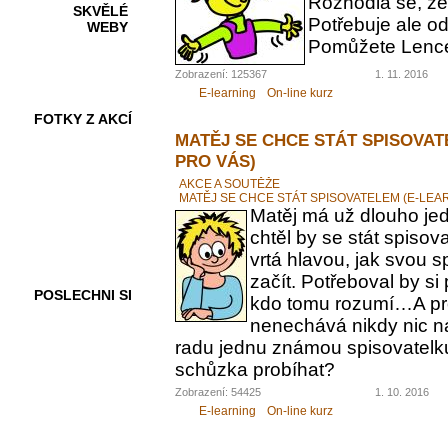
Rozhodla se, ž
SKVĚLÉ
Potřebuje ale od
WEBY
Pomůžete Lenc
Zobrazení: 125367
1. 11. 2016
E-learning
On-line kurz
FOTKY Z AKCÍ
MATĚJ SE CHCE STÁT SPISOVAT
PRO VÁS)
AKCE A SOUTĚŽE
MATĚJ SE CHCE STÁT SPISOVATELEM (E-LEA
VIDEA
Matěj má už dlouho jed
chtěl by se stát spiso
vrtá hlavou, jak svou 
začít. Potřeboval by s
POSLECHNI SI
kdo tomu rozumí…A pr
nenechává nikdy nic n
radu jednu známou spisovatelku.
schůzka probíhat?
Zobrazení: 54425
1. 10. 2016
E-learning
On-line kurz