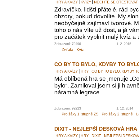
HRY A KVÍZY
KVÍZY
NECHTE SE OTESTOVAT
Zdravíčko, lidští přátelé, rád by
obzory, pokud dovolíte. My sloni
neobyčejně zajímaví tvorové. M
toho o nás víte už dost, a já vám
pro začátek vyplnit malý kvíz a 
Zobrazení: 79496
1. 2. 2015
Zvířata
Kvíz
CO BY TO BYLO, KDYBY TO BYL
HRY A KVÍZY
HRY
CO BY TO BYLO, KDYBY T
Má oblíbená hra se jmenuje „Co 
bylo“. Zamiloval jsem si ji hlavn
náramná legrace.
Zobrazení: 99223
1. 12. 2014
Pro žáky 1. stupně ZŠ
Pro žáky 2. stupně
L
DIXIT - NEJLEPŠÍ DESKOVÁ HRA
HRY A KVÍZY
HRY
DIXIT - NEJLEPŠÍ DESKO