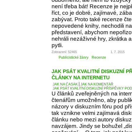
není třeba bát! Recenze je nejp
říct, co je dobré, zajímavé, z
zabývat. Proto také recenze čt
nepovedené knihy, nechodili na 
představení, abychom nepořizov
nehráli nezáživné hry, zkrátka
pytli.
Zobrazení: 52465
1. 7. 2015
Publicistické žánry
Recenze
JAK PSÁT KVALITNÍ DISKUZNÍ P
ČLÁNKY NA INTERNETU
JAK NA ČASÁK
JAK NA KOMENTÁŘ
JAK PSÁT KVALITNÍ DISKUZNÍ PŘÍSPĚVKY PO
U článků zveřejněných na inter
čtenářům umožněno, aby publiko
názory v diskuzním fóru pod p
tak vznikne velmi zajímavá dis
článku nebo mezi autory diskuz
navzájem. Jindy se bohužel „d