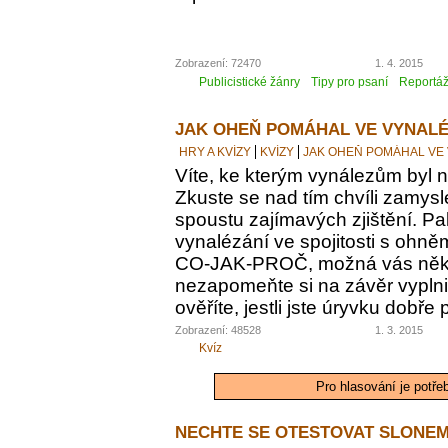
Zobrazení: 72470
1. 4. 2015
Publicistické žánry
Tipy pro psaní
Reportá
JAK OHEŇ POMÁHAL VE VYNALÉ
HRY A KVÍZY
KVÍZY
JAK OHEŇ POMÁHAL VE
Víte, ke kterým vynálezům byl
Zkuste se nad tím chvíli zamyslet
spoustu zajímavých zjištění. Pak
vynalézání ve spojitosti s ohn
CO-JAK-PROČ, možná vás někte
nezapomeňte si na závěr vyplnit
ověříte, jestli jste úryvku dobře
Zobrazení: 48528
1. 3. 2015
Kvíz
Pro hlasování je potře
NECHTE SE OTESTOVAT SLONEM