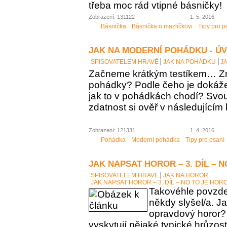
třeba moc rád vtipné básničky!
Zobrazení: 131122
1. 5. 2016
Básnička
Básnička o mazlíčkovi
Tipy pro p
JAK NA MODERNÍ POHÁDKU - Ú
SPISOVATELEM HRAVĚ
JAK NA POHÁDKU
J
Začneme krátkým testíkem… Zn
pohádky? Podle čeho je dokáž
jak to v pohádkách chodí? Sv
zdatnost si ověř v následujícím 
Zobrazení: 121331
1. 4. 2016
Pohádka
Moderní pohádka
Tipy pro psaní
JAK NAPSAT HOROR – 3. DÍL – 
SPISOVATELEM HRAVĚ
JAK NA HOROR
JAK NAPSAT HOROR – 3. DÍL – NO TO JE HOR
Takovéhle povzdech
někdy slyšel/a. J
opravdový horor?
vyskytují nějaké typické hrůzos