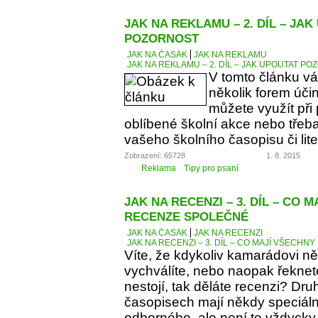
JAK NA REKLAMU – 2. DÍL – JA
POZORNOST
JAK NA ČASÁK
JAK NA REKLAMU
JAK NA REKLAMU – 2. DÍL – JAK UPOUTAT P
V tomto článku v
několik forem úči
můžete využít při
oblíbené školní akce nebo třeba
vašeho školního časopisu či lit
Zobrazení: 65728
1. 8. 2015
Reklama
Tipy pro psaní
JAK NA RECENZI – 3. DÍL – CO 
RECENZE SPOLEČNÉ
JAK NA ČASÁK
JAK NA RECENZI
JAK NA RECENZI – 3. DÍL – CO MAJÍ VŠECH
Víte, že kdykoliv kamarádovi ně
vychválíte, nebo naopak řeknete
nestojí, tak děláte recenzi? Dru
časopisech mají někdy speciáln
odborného, ale není to vždycky 