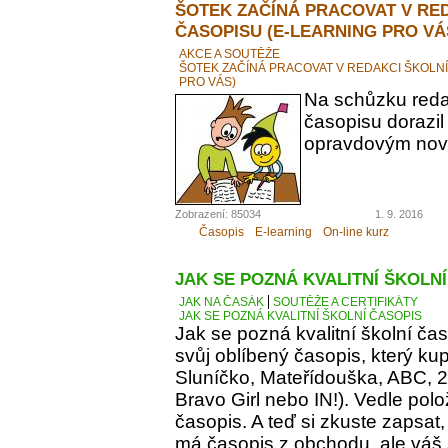
ŠOTEK ZAČÍNÁ PRACOVAT V RE
ČASOPISU (E-LEARNING PRO VÁ
AKCE A SOUTĚŽE
ŠOTEK ZAČÍNÁ PRACOVAT V REDAKCI ŠKOLN
PRO VÁS)
Na schůzku reda
časopisu dorazil
opravdovým novi
Zobrazení: 85034
1. 9. 2016
Časopis
E-learning
On-line kurz
JAK SE POZNÁ KVALITNÍ ŠKOLN
JAK NA ČASÁK
SOUTĚŽE A CERTIFIKÁTY
JAK SE POZNÁ KVALITNÍ ŠKOLNÍ ČASOPIS
Jak se pozná kvalitní školní ča
svůj oblíbený časopis, který kupu
Sluníčko, Mateřídouška, ABC, 21.
Bravo Girl nebo IN!). Vedle polo
časopis. A teď si zkuste zapsat
má časopis z obchodu, ale váš