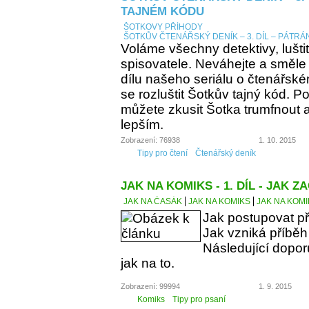
TAJNÉM KÓDU
ŠOTKOVY PŘÍHODY
ŠOTKŮV ČTENÁŘSKÝ DENÍK – 3. DÍL – PÁTRÁ
Voláme všechny detektivy, lušti
spisovatele. Neváhejte a směle
dílu našeho seriálu o čtenářsk
se rozluštit Šotkův tajný kód. Po
můžete zkusit Šotka trumfnout a 
lepším.
Zobrazení: 76938
1. 10. 2015
Tipy pro čtení
Čtenářský deník
JAK NA KOMIKS - 1. DÍL - JAK ZA
JAK NA ČASÁK
JAK NA KOMIKS
JAK NA KOMIK
Jak postupovat př
Jak vzniká příbě
Následující dopo
jak na to.
Zobrazení: 99994
1. 9. 2015
Komiks
Tipy pro psaní