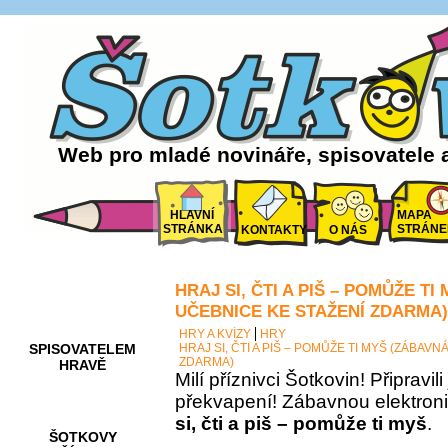
Web pro mladé novináře, spisovatele 
HLAVNÍ
MAPA
STRÁNKA
STRÁNE
KONTAKTY
O NÁS
HRAJ SI, ČTI A PIŠ – POMŮŽE T
AKCE A
SOUTĚŽE
UČEBNICE KE STAŽENÍ ZDARMA)
HRY A KVÍZY
HRY
SPISOVATELEM
HRAJ SI, ČTI A PIŠ – POMŮŽE TI MYŠ (ZÁBAV
ZDARMA)
HRAVĚ
Milí příznivci Šotkovin! Připravil
překvapení! Zábavnou elektron
si, čti a piš – pomůže ti myš
.
ŠOTKOVY