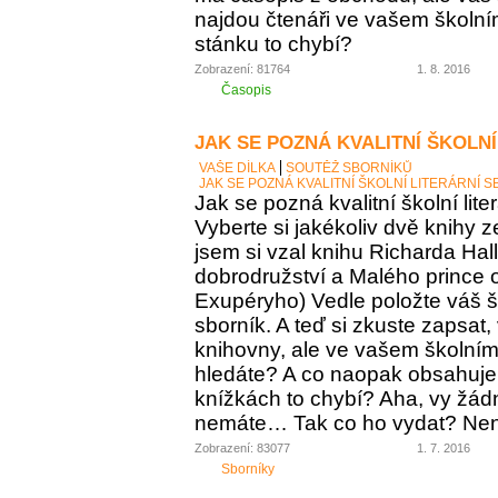
najdou čtenáři ve vašem školní
stánku to chybí?
Zobrazení: 81764
1. 8. 2016
Časopis
JAK SE POZNÁ KVALITNÍ ŠKOLNÍ
VAŠE DÍLKA
SOUTĚŽ SBORNÍKŮ
JAK SE POZNÁ KVALITNÍ ŠKOLNÍ LITERÁRNÍ 
Jak se pozná kvalitní školní lite
Vyberte si jakékoliv dvě knihy z
jsem si vzal knihu Richarda Ha
dobrodružství a Malého prince o
Exupéryho) Vedle položte váš ško
sborník. A teď si zkuste zapsat,
knihovny, ale ve vašem školním 
hledáte? A co naopak obsahuje vá
knížkách to chybí? Aha, vy žádný
nemáte… Tak co ho vydat? Není 
Zobrazení: 83077
1. 7. 2016
Sborníky