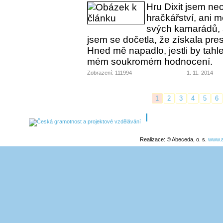
Hru Dixit jsem neo
hračkářství, ani 
svých kamarádů, a
jsem se dočetla, že získala pre
Hned mě napadlo, jestli by tahle
mém soukromém hodnocení.
Zobrazení: 111994
1. 11. 2014
1
2
3
4
5
6
Realizace: © Abeceda, o. s.
www.a