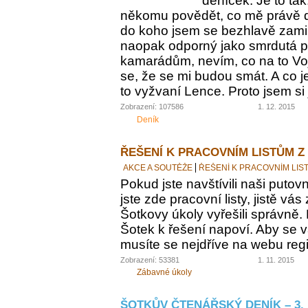
deníček. Je to tak
někomu povědět, co mě právě dě
do koho jsem se bezhlavě zamil
naopak odporný jako smrdutá plo
kamarádům, nevím, co na to Voj
se, že se mi budou smát. A co j
to vyžvaní Lence. Proto jsem si 
Zobrazení: 107586
1. 12. 2015
Deník
ŘEŠENÍ K PRACOVNÍM LISTŮM Z
AKCE A SOUTĚŽE
ŘEŠENÍ K PRACOVNÍM LIS
Pokud jste navštívili naši putovn
jste zde pracovní listy, jistě vás z
Šotkovy úkoly vyřešili správně.
Šotek k řešení napoví. Aby se v
musíte se nejdříve na webu regis
Zobrazení: 53381
1. 11. 2015
Zábavné úkoly
ŠOTKŮV ČTENÁŘSKÝ DENÍK – 3. 