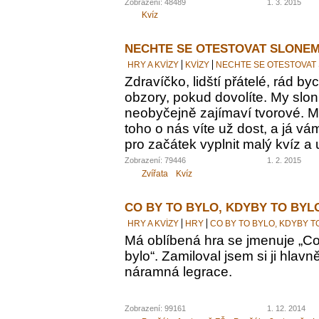
Zobrazení: 48489
1. 3. 2015
Kvíz
NECHTE SE OTESTOVAT SLONEM
HRY A KVÍZY
KVÍZY
NECHTE SE OTESTOVAT
Zdravíčko, lidští přátelé, rád by
obzory, pokud dovolíte. My sloni
neobyčejně zajímaví tvorové. M
toho o nás víte už dost, a já vám
pro začátek vyplnit malý kvíz a 
Zobrazení: 79446
1. 2. 2015
Zvířata
Kvíz
CO BY TO BYLO, KDYBY TO BYL
HRY A KVÍZY
HRY
CO BY TO BYLO, KDYBY T
Má oblíbená hra se jmenuje „Co 
bylo“. Zamiloval jsem si ji hlavn
náramná legrace.
Zobrazení: 99161
1. 12. 2014