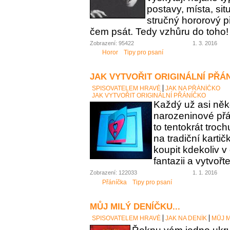
postavy, místa, sit
stručný hororový p
čem psát. Tedy vzhůru do toho!
Zobrazení: 95422
1. 3. 2016
Horor
Tipy pro psaní
JAK VYTVOŘIT ORIGINÁLNÍ PŘÁ
SPISOVATELEM HRAVĚ
JAK NA PŘÁNÍČKO
JAK VYTVOŘIT ORIGINÁLNÍ PŘÁNÍČKO
Každý už asi něk
narozeninové přán
to tentokrát troc
na tradiční karti
koupit kdekoliv 
fantazii a vytvořt
Zobrazení: 122033
1. 1. 2016
Přáníčka
Tipy pro psaní
MŮJ MILÝ DENÍČKU...
SPISOVATELEM HRAVĚ
JAK NA DENÍK
MŮJ M