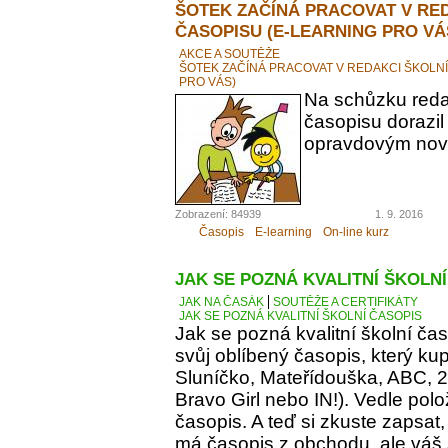
ŠOTEK ZAČÍNÁ PRACOVAT V RE
ČASOPISU (E-LEARNING PRO VÁ
AKCE A SOUTĚŽE
ŠOTEK ZAČÍNÁ PRACOVAT V REDAKCI ŠKOLN
PRO VÁS)
Na schůzku reda
časopisu dorazil
opravdovým novi
Zobrazení: 84939
1. 9. 2016
Časopis
E-learning
On-line kurz
JAK SE POZNÁ KVALITNÍ ŠKOLN
JAK NA ČASÁK
SOUTĚŽE A CERTIFIKÁTY
JAK SE POZNÁ KVALITNÍ ŠKOLNÍ ČASOPIS
Jak se pozná kvalitní školní ča
svůj oblíbený časopis, který kupu
Sluníčko, Mateřídouška, ABC, 21.
Bravo Girl nebo IN!). Vedle polo
časopis. A teď si zkuste zapsat
má časopis z obchodu, ale váš