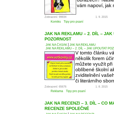
vám napoví, jak 
Zobrazení: 99934
1. 9. 2015
Komiks
Tipy pro psaní
JAK NA REKLAMU – 2. DÍL – JA
POZORNOST
JAK NA ČASÁK
JAK NA REKLAMU
JAK NA REKLAMU – 2. DÍL – JAK UPOUTAT P
V tomto článku v
několik forem úči
můžete využít při
oblíbené školní a
zviditelnění vaše
či literárního sbor
Zobrazení: 65676
1. 8. 2015
Reklama
Tipy pro psaní
JAK NA RECENZI – 3. DÍL – CO 
RECENZE SPOLEČNÉ