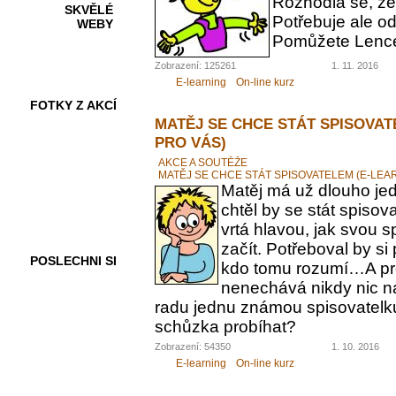
Rozhodla se, ž
SKVĚLÉ
Potřebuje ale od
WEBY
Pomůžete Lenc
Zobrazení: 125261
1. 11. 2016
E-learning
On-line kurz
FOTKY Z AKCÍ
MATĚJ SE CHCE STÁT SPISOVAT
PRO VÁS)
AKCE A SOUTĚŽE
MATĚJ SE CHCE STÁT SPISOVATELEM (E-LEA
VIDEA
Matěj má už dlouho jed
chtěl by se stát spiso
vrtá hlavou, jak svou 
začít. Potřeboval by s
POSLECHNI SI
kdo tomu rozumí…A pr
nenechává nikdy nic n
radu jednu známou spisovatelku.
schůzka probíhat?
Zobrazení: 54350
1. 10. 2016
E-learning
On-line kurz