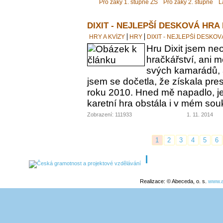
Pro žáky 1. stupně ZŠ
Pro žáky 2. stupně
L
DIXIT - NEJLEPŠÍ DESKOVÁ HRA
HRY A KVÍZY
HRY
DIXIT - NEJLEPŠÍ DESKO
Hru Dixit jsem neo
hračkářství, ani 
svých kamarádů, a
jsem se dočetla, že získala pre
roku 2010. Hned mě napadlo, jes
karetní hra obstála i v mém s
Zobrazení: 111933
1. 11. 2014
1
2
3
4
5
6
Realizace: © Abeceda, o. s.
www.a