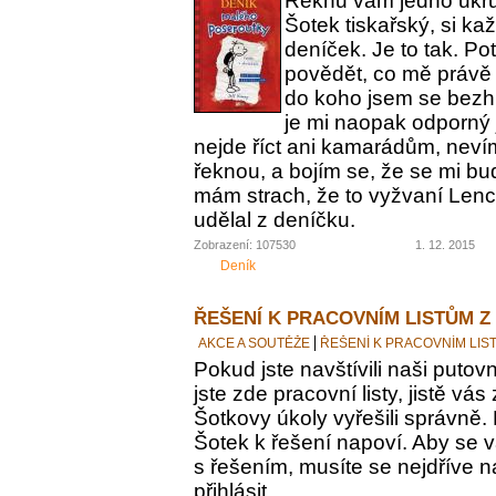
Řeknu vám jedno ukrut
Šotek tiskařský, si ka
deníček. Je to tak. Po
povědět, co mě právě 
do koho jsem se bezh
je mi naopak odporný 
nejde říct ani kamarádům, nevím
řeknou, a bojím se, že se mi bu
mám strach, že to vyžvaní Lence
udělal z deníčku.
Zobrazení: 107530
1. 12. 2015
Deník
ŘEŠENÍ K PRACOVNÍM LISTŮM Z
AKCE A SOUTĚŽE
ŘEŠENÍ K PRACOVNÍM LIS
Pokud jste navštívili naši putovn
jste zde pracovní listy, jistě vás z
Šotkovy úkoly vyřešili správně.
Šotek k řešení napoví. Aby se v
s řešením, musíte se nejdříve n
přihlásit.