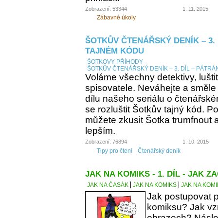
Zobrazení: 53344
1. 11. 2015
Zábavné úkoly
ŠOTKŮV ČTENÁŘSKÝ DENÍK – 3. 
TAJNÉM KÓDU
ŠOTKOVY PŘÍHODY
ŠOTKŮV ČTENÁŘSKÝ DENÍK – 3. DÍL – PÁTRÁ
Voláme všechny detektivy, lušti
spisovatele. Neváhejte a směle
dílu našeho seriálu o čtenářsk
se rozluštit Šotkův tajný kód. Po
můžete zkusit Šotka trumfnout a 
lepším.
Zobrazení: 76894
1. 10. 2015
Tipy pro čtení
Čtenářský deník
JAK NA KOMIKS - 1. DÍL - JAK ZA
JAK NA ČASÁK
JAK NA KOMIKS
JAK NA KOMIK
Jak postupovat p
komiksu? Jak vzn
obrazech? Násle