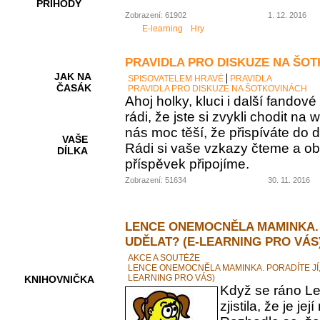
PŘÍHODY
Zobrazení: 61902
1. 12. 2016
E-learning
Hry
PRAVIDLA PRO DISKUZE NA ŠO
JAK NA
SPISOVATELEM HRAVĚ
PRAVIDLA
ČASÁK
PRAVIDLA PRO DISKUZE NA ŠOTKOVINÁCH
Ahoj holky, kluci i další fando
rádi, že jste si zvykli chodit na
nás moc těší, že přispíváte do d
VAŠE
Rádi si vaše vzkazy čteme a ob
DÍLKA
příspěvek připojíme.
Zobrazení: 51634
30. 11. 2016
HRY A
KVÍZY
LENCE ONEMOCNĚLA MAMINKA. 
UDĚLAT? (E-LEARNING PRO VÁS
AKCE A SOUTĚŽE
LENCE ONEMOCNĚLA MAMINKA. PORADÍTE JÍ,
LEARNING PRO VÁS)
KNIHOVNIČKA
Když se ráno Le
zjistila, že je 