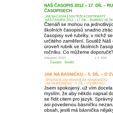
NÁŠ ČASOPIS 2012 – 17. DÍL – 
ČASOPISECH
JAK NA ČASÁK
SOUTĚŽE A CERTIFIKÁTY
NÁŠ ČASOPIS 2012 – 17. DÍL – RUBRIKY VE
Čtenáři se mohou na jednotlivý
školních časopisů snadno ztráce
časopisy své rubriky, v nichž se
určitého zaměření. Soutěž Náš
úroveň rubrik ve školních časop
ročníku. Co můžeme doporučit
Zobrazení: 55227
1. 6. 2016
Časopis
Soutěž
JAK NA BÁSNIČKU – 5. DÍL – O 
SPISOVATELEM HRAVĚ
JAK NA BÁSNIČKU
JAK NA BÁSNIČKU – 5. DÍL – O ZVÍŘÁTKU
Jsem spokojený, už vím docela 
myslím, že aby někdo napsal d
se řídit citem pro jazyk. Správn
asi povedenou básničku nezaručí
obsah, jestli má básnička něja