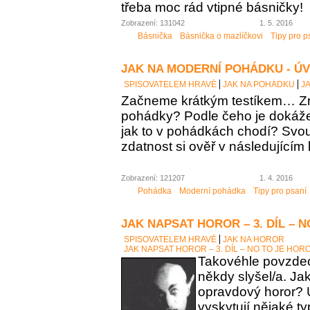
třeba moc rád vtipné básničky!
Zobrazení: 131042
1. 5. 2016
Básnička
Básnička o mazlíčkovi
Tipy pro p
JAK NA MODERNÍ POHÁDKU - Ú
SPISOVATELEM HRAVĚ
JAK NA POHÁDKU
J
Začneme krátkým testíkem… Zn
pohádky? Podle čeho je dokáž
jak to v pohádkách chodí? Sv
zdatnost si ověř v následujícím 
Zobrazení: 121207
1. 4. 2016
Pohádka
Moderní pohádka
Tipy pro psaní
JAK NAPSAT HOROR – 3. DÍL – 
SPISOVATELEM HRAVĚ
JAK NA HOROR
JAK NAPSAT HOROR – 3. DÍL – NO TO JE HOR
Takovéhle povzdech
někdy slyšel/a. Ja
opravdový horor? 
vyskytují nějaké t