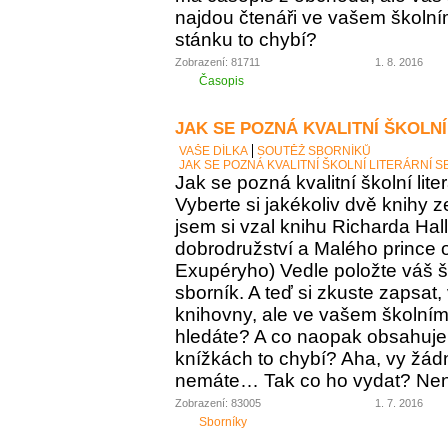
najdou čtenáři ve vašem školní
stánku to chybí?
Zobrazení: 81711
1. 8. 2016
Časopis
JAK SE POZNÁ KVALITNÍ ŠKOLNÍ
VAŠE DÍLKA
SOUTĚŽ SBORNÍKŮ
JAK SE POZNÁ KVALITNÍ ŠKOLNÍ LITERÁRNÍ 
Jak se pozná kvalitní školní lite
Vyberte si jakékoliv dvě knihy z
jsem si vzal knihu Richarda Ha
dobrodružství a Malého prince o
Exupéryho) Vedle položte váš ško
sborník. A teď si zkuste zapsat,
knihovny, ale ve vašem školním 
hledáte? A co naopak obsahuje vá
knížkách to chybí? Aha, vy žádný
nemáte… Tak co ho vydat? Není 
Zobrazení: 83005
1. 7. 2016
Sborníky