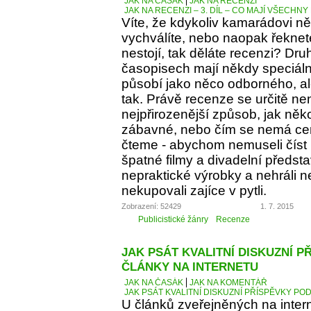
JAK NA ČASÁK
JAK NA RECENZI
JAK NA RECENZI – 3. DÍL – CO MAJÍ VŠECH
Víte, že kdykoliv kamarádovi ně
vychválíte, nebo naopak řeknete
nestojí, tak děláte recenzi? Dru
časopisech mají někdy speciáln
působí jako něco odborného, al
tak. Právě recenze se určitě ne
nejpřirozenější způsob, jak něko
zábavné, nebo čím se nemá cen
čteme - abychom nemuseli číst 
špatné filmy a divadelní předst
nepraktické výrobky a nehráli 
nekupovali zajíce v pytli.
Zobrazení: 52429
1. 7. 2015
Publicistické žánry
Recenze
JAK PSÁT KVALITNÍ DISKUZNÍ P
ČLÁNKY NA INTERNETU
JAK NA ČASÁK
JAK NA KOMENTÁŘ
JAK PSÁT KVALITNÍ DISKUZNÍ PŘÍSPĚVKY PO
U článků zveřejněných na inter