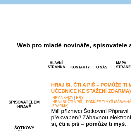
Web pro mladé novináře, spisovatele 
HLAVNÍ
MAPA
STRÁNKA
STRÁNE
KONTAKTY
O NÁS
HRAJ SI, ČTI A PIŠ – POMŮŽE T
AKCE A
SOUTĚŽE
UČEBNICE KE STAŽENÍ ZDARMA)
HRY A KVÍZY
HRY
SPISOVATELEM
HRAJ SI, ČTI A PIŠ – POMŮŽE TI MYŠ (ZÁBAV
ZDARMA)
HRAVĚ
Milí příznivci Šotkovin! Připravil
překvapení! Zábavnou elektron
si, čti a piš – pomůže ti myš
.
ŠOTKOVY