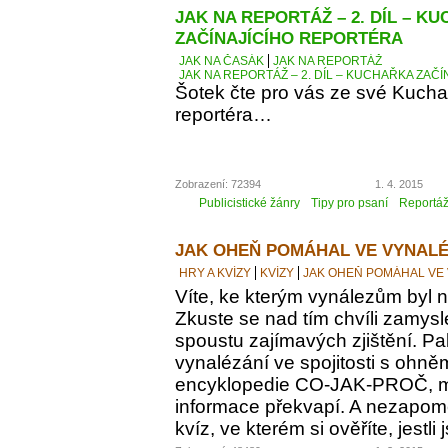
JAK NA REPORTÁŽ – 2. DÍL – K
ZAČÍNAJÍCÍHO REPORTÉRA
JAK NA ČASÁK
JAK NA REPORTÁŽ
JAK NA REPORTÁŽ – 2. DÍL – KUCHAŘKA ZAČ
Šotek čte pro vás ze své Kucha
reportéra…
Zobrazení: 72394
1. 4. 2015
Publicistické žánry
Tipy pro psaní
Reportá
JAK OHEŇ POMÁHAL VE VYNALÉ
HRY A KVÍZY
KVÍZY
JAK OHEŇ POMÁHAL VE
Víte, ke kterým vynálezům byl
Zkuste se nad tím chvíli zamyslet
spoustu zajímavých zjištění. Pak
vynalézání ve spojitosti s ohně
encyklopedie CO-JAK-PROČ, m
informace překvapí. A nezapomeň
kvíz, ve kterém si ověříte, jestl