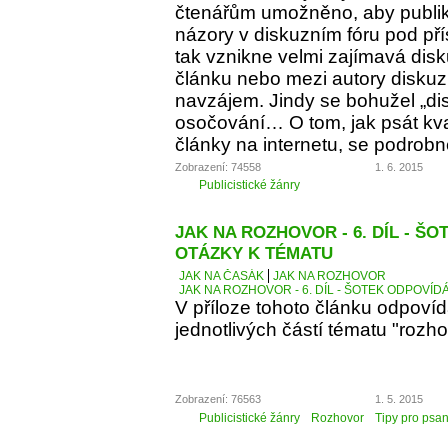
čtenářům umožněno, aby publiko
názory v diskuzním fóru pod p
tak vznikne velmi zajímavá dis
článku nebo mezi autory diskuz
navzájem. Jindy se bohužel „d
osočování… O tom, jak psát kva
články na internetu, se podrobn
Zobrazení: 74558
1. 6. 2015
Publicistické žánry
JAK NA ROZHOVOR - 6. DÍL - Š
OTÁZKY K TÉMATU
JAK NA ČASÁK
JAK NA ROZHOVOR
JAK NA ROZHOVOR - 6. DÍL - ŠOTEK ODPOVÍD
V příloze tohoto článku odpoví
jednotlivých částí tématu "rozho
Zobrazení: 76563
1. 5. 2015
Publicistické žánry
Rozhovor
Tipy pro psan