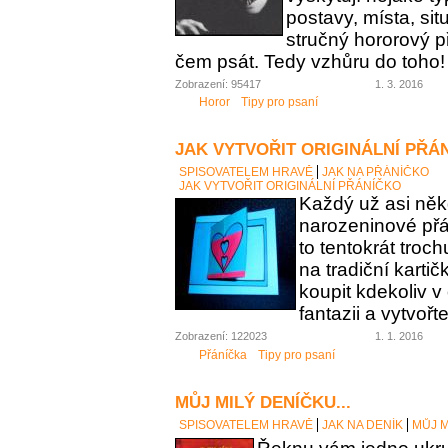
postavy, místa, sit
stručný hororový p
čem psát. Tedy vzhůru do toho!
Zobrazení: 95417
1. 3. 2016
Horor
Tipy pro psaní
JAK VYTVOŘIT ORIGINÁLNÍ PŘÁ
SPISOVATELEM HRAVĚ
JAK NA PŘÁNÍČKO
JAK VYTVOŘIT ORIGINÁLNÍ PŘÁNÍČKO
Každý už asi něk
narozeninové přán
to tentokrát troc
na tradiční karti
koupit kdekoliv 
fantazii a vytvořt
Zobrazení: 122023
1. 1. 2016
Přáníčka
Tipy pro psaní
MŮJ MILÝ DENÍČKU...
SPISOVATELEM HRAVĚ
JAK NA DENÍK
MŮJ M