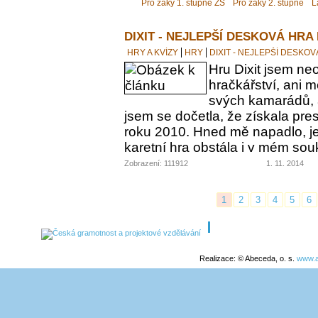
Pro žáky 1. stupně ZŠ
Pro žáky 2. stupně
L
DIXIT - NEJLEPŠÍ DESKOVÁ HRA
HRY A KVÍZY
HRY
DIXIT - NEJLEPŠÍ DESKO
Hru Dixit jsem neo
hračkářství, ani 
svých kamarádů, a
jsem se dočetla, že získala pre
roku 2010. Hned mě napadlo, jes
karetní hra obstála i v mém s
Zobrazení: 111912
1. 11. 2014
1
2
3
4
5
6
Realizace: © Abeceda, o. s.
www.a