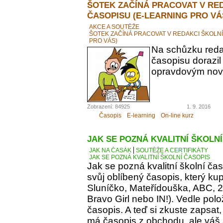
ŠOTEK ZAČÍNÁ PRACOVAT V RE
ČASOPISU (E-LEARNING PRO VÁ
AKCE A SOUTĚŽE
ŠOTEK ZAČÍNÁ PRACOVAT V REDAKCI ŠKOLN
PRO VÁS)
Na schůzku reda
časopisu dorazil
opravdovým novi
Zobrazení: 84925
1. 9. 2016
Časopis
E-learning
On-line kurz
JAK SE POZNÁ KVALITNÍ ŠKOLN
JAK NA ČASÁK
SOUTĚŽE A CERTIFIKÁTY
JAK SE POZNÁ KVALITNÍ ŠKOLNÍ ČASOPIS
Jak se pozná kvalitní školní ča
svůj oblíbený časopis, který kupu
Sluníčko, Mateřídouška, ABC, 21.
Bravo Girl nebo IN!). Vedle polo
časopis. A teď si zkuste zapsat
má časopis z obchodu, ale váš