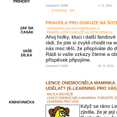
PŘÍHODY
Zobrazení: 61896
1. 12. 2016
E-learning
Hry
PRAVIDLA PRO DISKUZE NA ŠO
JAK NA
SPISOVATELEM HRAVĚ
PRAVIDLA
ČASÁK
PRAVIDLA PRO DISKUZE NA ŠOTKOVINÁCH
Ahoj holky, kluci i další fando
rádi, že jste si zvykli chodit na
nás moc těší, že přispíváte do d
VAŠE
Rádi si vaše vzkazy čteme a ob
DÍLKA
příspěvek připojíme.
Zobrazení: 51626
30. 11. 2016
HRY A
KVÍZY
LENCE ONEMOCNĚLA MAMINKA. 
UDĚLAT? (E-LEARNING PRO VÁS
AKCE A SOUTĚŽE
LENCE ONEMOCNĚLA MAMINKA. PORADÍTE JÍ,
LEARNING PRO VÁS)
KNIHOVNIČKA
Když se ráno Le
zjistila, že je 