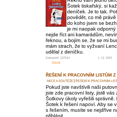
Řeknu vám jedno ukrut
Šotek tiskařský, si ka
deníček. Je to tak. Po
povědět, co mě právě 
do koho jsem se bezh
je mi naopak odporný 
nejde říct ani kamarádům, nevím
řeknou, a bojím se, že se mi bu
mám strach, že to vyžvaní Lence
udělal z deníčku.
Zobrazení: 107514
1. 12. 2015
Deník
ŘEŠENÍ K PRACOVNÍM LISTŮM Z
AKCE A SOUTĚŽE
ŘEŠENÍ K PRACOVNÍM LIS
Pokud jste navštívili naši putovn
jste zde pracovní listy, jistě vás z
Šotkovy úkoly vyřešili správně.
Šotek k řešení napoví. Aby se v
s řešením, musíte se nejdříve n
přihlásit.