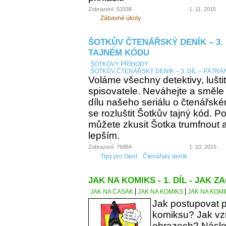
Zobrazení: 53338
1. 11. 2015
Zábavné úkoly
ŠOTKŮV ČTENÁŘSKÝ DENÍK – 3. 
TAJNÉM KÓDU
ŠOTKOVY PŘÍHODY
ŠOTKŮV ČTENÁŘSKÝ DENÍK – 3. DÍL – PÁTRÁ
Voláme všechny detektivy, lušti
spisovatele. Neváhejte a směle
dílu našeho seriálu o čtenářsk
se rozluštit Šotkův tajný kód. Po
můžete zkusit Šotka trumfnout a 
lepším.
Zobrazení: 76884
1. 10. 2015
Tipy pro čtení
Čtenářský deník
JAK NA KOMIKS - 1. DÍL - JAK ZA
JAK NA ČASÁK
JAK NA KOMIKS
JAK NA KOMIK
Jak postupovat p
komiksu? Jak vzn
obrazech? Násle