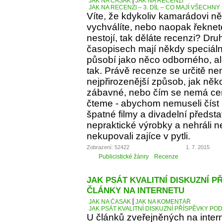
JAK NA ČASÁK
JAK NA RECENZI
JAK NA RECENZI – 3. DÍL – CO MAJÍ VŠECH
Víte, že kdykoliv kamarádovi ně
vychválíte, nebo naopak řeknete
nestojí, tak děláte recenzi? Dru
časopisech mají někdy speciáln
působí jako něco odborného, al
tak. Právě recenze se určitě ne
nejpřirozenější způsob, jak něko
zábavné, nebo čím se nemá cen
čteme - abychom nemuseli číst 
špatné filmy a divadelní předst
nepraktické výrobky a nehráli 
nekupovali zajíce v pytli.
Zobrazení: 52422
1. 7. 2015
Publicistické žánry
Recenze
JAK PSÁT KVALITNÍ DISKUZNÍ P
ČLÁNKY NA INTERNETU
JAK NA ČASÁK
JAK NA KOMENTÁŘ
JAK PSÁT KVALITNÍ DISKUZNÍ PŘÍSPĚVKY PO
U článků zveřejněných na inter