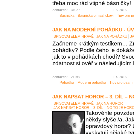
třeba moc rád vtipné básničky!
Zobrazení: 131027
1. 5. 2016
Básnička
Básnička o mazlíčkovi
Tipy pro p
JAK NA MODERNÍ POHÁDKU - Ú
SPISOVATELEM HRAVĚ
JAK NA POHÁDKU
J
Začneme krátkým testíkem… Zn
pohádky? Podle čeho je dokáž
jak to v pohádkách chodí? Sv
zdatnost si ověř v následujícím 
Zobrazení: 121193
1. 4. 2016
Pohádka
Moderní pohádka
Tipy pro psaní
JAK NAPSAT HOROR – 3. DÍL – 
SPISOVATELEM HRAVĚ
JAK NA HOROR
JAK NAPSAT HOROR – 3. DÍL – NO TO JE HOR
Takovéhle povzdech
někdy slyšel/a. Ja
opravdový horor? 
vyskytují nějaké t