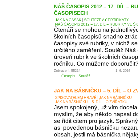
NÁŠ ČASOPIS 2012 – 17. DÍL – 
ČASOPISECH
JAK NA ČASÁK
SOUTĚŽE A CERTIFIKÁTY
NÁŠ ČASOPIS 2012 – 17. DÍL – RUBRIKY VE
Čtenáři se mohou na jednotlivý
školních časopisů snadno ztráce
časopisy své rubriky, v nichž se
určitého zaměření. Soutěž Náš
úroveň rubrik ve školních časop
ročníku. Co můžeme doporučit
Zobrazení: 55214
1. 6. 2016
Časopis
Soutěž
JAK NA BÁSNIČKU – 5. DÍL – O 
SPISOVATELEM HRAVĚ
JAK NA BÁSNIČKU
JAK NA BÁSNIČKU – 5. DÍL – O ZVÍŘÁTKU
Jsem spokojený, už vím docela 
myslím, že aby někdo napsal d
se řídit citem pro jazyk. Správn
asi povedenou básničku nezaručí
obsah, jestli má básnička něja