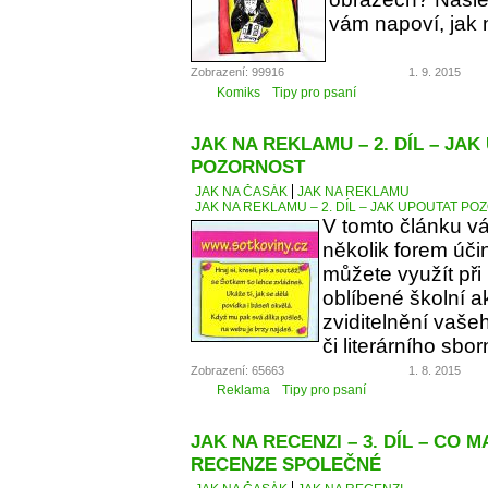
vám napoví, jak 
Zobrazení: 99916
1. 9. 2015
Komiks
Tipy pro psaní
JAK NA REKLAMU – 2. DÍL – JA
POZORNOST
JAK NA ČASÁK
JAK NA REKLAMU
JAK NA REKLAMU – 2. DÍL – JAK UPOUTAT P
V tomto článku v
několik forem úči
můžete využít při
oblíbené školní a
zviditelnění vaše
či literárního sbor
Zobrazení: 65663
1. 8. 2015
Reklama
Tipy pro psaní
JAK NA RECENZI – 3. DÍL – CO 
RECENZE SPOLEČNÉ