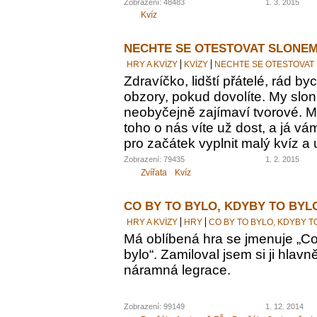
Zobrazení: 48483
1. 3. 2015
Kvíz
NECHTE SE OTESTOVAT SLONEM
HRY A KVÍZY
KVÍZY
NECHTE SE OTESTOVAT
Zdravíčko, lidští přátelé, rád by
obzory, pokud dovolíte. My sloni
neobyčejně zajímaví tvorové. M
toho o nás víte už dost, a já vám
pro začátek vyplnit malý kvíz a 
Zobrazení: 79435
1. 2. 2015
Zvířata
Kvíz
CO BY TO BYLO, KDYBY TO BYL
HRY A KVÍZY
HRY
CO BY TO BYLO, KDYBY T
Má oblíbená hra se jmenuje „Co 
bylo“. Zamiloval jsem si ji hlavn
náramná legrace.
Zobrazení: 99149
1. 12. 2014