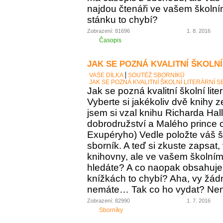
najdou čtenáři ve vašem školní
stánku to chybí?
Zobrazení: 81696
1. 8. 2016
Časopis
JAK SE POZNÁ KVALITNÍ ŠKOLNÍ
VAŠE DÍLKA
SOUTĚŽ SBORNÍKŮ
JAK SE POZNÁ KVALITNÍ ŠKOLNÍ LITERÁRNÍ 
Jak se pozná kvalitní školní lite
Vyberte si jakékoliv dvě knihy z
jsem si vzal knihu Richarda Ha
dobrodružství a Malého prince o
Exupéryho) Vedle položte váš ško
sborník. A teď si zkuste zapsat,
knihovny, ale ve vašem školním 
hledáte? A co naopak obsahuje vá
knížkách to chybí? Aha, vy žádný
nemáte… Tak co ho vydat? Není 
Zobrazení: 82990
1. 7. 2016
Sborníky