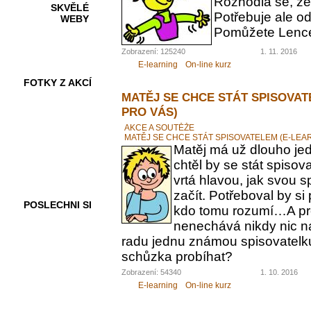
Rozhodla se, ž
SKVĚLÉ
Potřebuje ale od
WEBY
Pomůžete Lenc
Zobrazení: 125240
1. 11. 2016
E-learning
On-line kurz
FOTKY Z AKCÍ
MATĚJ SE CHCE STÁT SPISOVAT
PRO VÁS)
AKCE A SOUTĚŽE
MATĚJ SE CHCE STÁT SPISOVATELEM (E-LEA
VIDEA
Matěj má už dlouho jed
chtěl by se stát spiso
vrtá hlavou, jak svou 
začít. Potřeboval by s
POSLECHNI SI
kdo tomu rozumí…A pr
nenechává nikdy nic n
radu jednu známou spisovatelku.
schůzka probíhat?
Zobrazení: 54340
1. 10. 2016
E-learning
On-line kurz