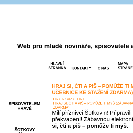
Web pro mladé novináře, spisovatele 
HLAVNÍ
MAPA
STRÁNKA
STRÁNE
KONTAKTY
O NÁS
HRAJ SI, ČTI A PIŠ – POMŮŽE T
AKCE A
SOUTĚŽE
UČEBNICE KE STAŽENÍ ZDARMA)
HRY A KVÍZY
HRY
SPISOVATELEM
HRAJ SI, ČTI A PIŠ – POMŮŽE TI MYŠ (ZÁBAV
ZDARMA)
HRAVĚ
Milí příznivci Šotkovin! Připravil
překvapení! Zábavnou elektron
si, čti a piš – pomůže ti myš
.
ŠOTKOVY