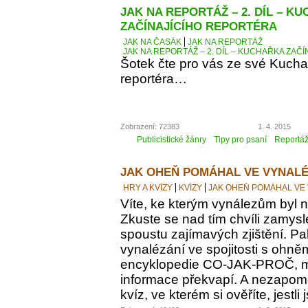
JAK NA REPORTÁŽ – 2. DÍL – K
ZAČÍNAJÍCÍHO REPORTÉRA
JAK NA ČASÁK
JAK NA REPORTÁŽ
JAK NA REPORTÁŽ – 2. DÍL – KUCHAŘKA ZAČ
Šotek čte pro vás ze své Kucha
reportéra…
Zobrazení: 72383
1. 4. 2015
Publicistické žánry
Tipy pro psaní
Reportá
JAK OHEŇ POMÁHAL VE VYNALÉ
HRY A KVÍZY
KVÍZY
JAK OHEŇ POMÁHAL VE
Víte, ke kterým vynálezům byl
Zkuste se nad tím chvíli zamyslet
spoustu zajímavých zjištění. Pak
vynalézání ve spojitosti s ohně
encyklopedie CO-JAK-PROČ, m
informace překvapí. A nezapomeň
kvíz, ve kterém si ověříte, jestl