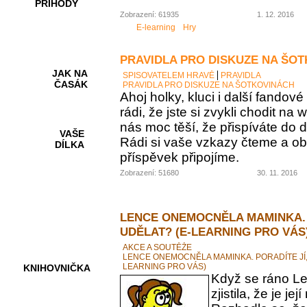
PŘÍHODY
Zobrazení: 61935
1. 12. 2016
E-learning
Hry
PRAVIDLA PRO DISKUZE NA ŠO
JAK NA
SPISOVATELEM HRAVĚ
PRAVIDLA
ČASÁK
PRAVIDLA PRO DISKUZE NA ŠOTKOVINÁCH
Ahoj holky, kluci i další fando
rádi, že jste si zvykli chodit na
nás moc těší, že přispíváte do d
VAŠE
Rádi si vaše vzkazy čteme a ob
DÍLKA
příspěvek připojíme.
Zobrazení: 51680
30. 11. 2016
HRY A
KVÍZY
LENCE ONEMOCNĚLA MAMINKA. 
UDĚLAT? (E-LEARNING PRO VÁS
AKCE A SOUTĚŽE
LENCE ONEMOCNĚLA MAMINKA. PORADÍTE JÍ,
LEARNING PRO VÁS)
KNIHOVNIČKA
Když se ráno Le
zjistila, že je 