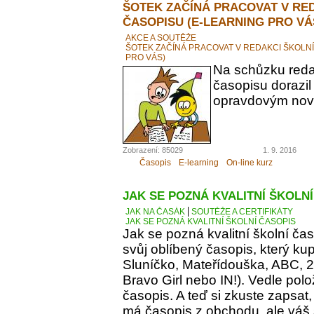
ŠOTEK ZAČÍNÁ PRACOVAT V RE
ČASOPISU (E-LEARNING PRO VÁ
AKCE A SOUTĚŽE
ŠOTEK ZAČÍNÁ PRACOVAT V REDAKCI ŠKOLN
PRO VÁS)
Na schůzku reda
časopisu dorazil
opravdovým novi
Zobrazení: 85029
1. 9. 2016
Časopis
E-learning
On-line kurz
JAK SE POZNÁ KVALITNÍ ŠKOLN
JAK NA ČASÁK
SOUTĚŽE A CERTIFIKÁTY
JAK SE POZNÁ KVALITNÍ ŠKOLNÍ ČASOPIS
Jak se pozná kvalitní školní ča
svůj oblíbený časopis, který kupu
Sluníčko, Mateřídouška, ABC, 21.
Bravo Girl nebo IN!). Vedle polo
časopis. A teď si zkuste zapsat
má časopis z obchodu, ale váš