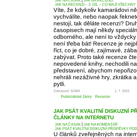
JAK NA ČASÁK
JAK NA RECENZI
JAK NA RECENZI – 3. DÍL – CO MAJÍ VŠECH
Víte, že kdykoliv kamarádovi ně
vychválíte, nebo naopak řeknete
nestojí, tak děláte recenzi? Dru
časopisech mají někdy speciáln
odborného, ale není to vždycky 
není třeba bát! Recenze je nejp
říct, co je dobré, zajímavé, z
zabývat. Proto také recenze čt
nepovedené knihy, nechodili na 
představení, abychom nepořizov
nehráli nezáživné hry, zkrátka
pytli.
Zobrazení: 52464
1. 7. 2015
Publicistické žánry
Recenze
JAK PSÁT KVALITNÍ DISKUZNÍ P
ČLÁNKY NA INTERNETU
JAK NA ČASÁK
JAK NA KOMENTÁŘ
JAK PSÁT KVALITNÍ DISKUZNÍ PŘÍSPĚVKY PO
U článků zveřejněných na inter