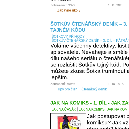
Zobrazení: 53379
1. 11. 2015
Zábavné úkoly
ŠOTKŮV ČTENÁŘSKÝ DENÍK – 3. 
TAJNÉM KÓDU
ŠOTKOVY PŘÍHODY
ŠOTKŮV ČTENÁŘSKÝ DENÍK – 3. DÍL – PÁTRÁ
Voláme všechny detektivy, lušti
spisovatele. Neváhejte a směle
dílu našeho seriálu o čtenářsk
se rozluštit Šotkův tajný kód. Po
můžete zkusit Šotka trumfnout a 
lepším.
Zobrazení: 76936
1. 10. 2015
Tipy pro čtení
Čtenářský deník
JAK NA KOMIKS - 1. DÍL - JAK ZA
JAK NA ČASÁK
JAK NA KOMIKS
JAK NA KOMIK
Jak postupovat p
komiksu? Jak vzn
obrazech? Násle