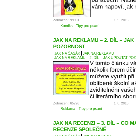
vám napoví, jak 
Zobrazení: 99991
1. 9. 2015
Komiks
Tipy pro psaní
JAK NA REKLAMU – 2. DÍL – JA
POZORNOST
JAK NA ČASÁK
JAK NA REKLAMU
JAK NA REKLAMU – 2. DÍL – JAK UPOUTAT P
V tomto článku v
několik forem úči
můžete využít při
oblíbené školní a
zviditelnění vaše
či literárního sbor
Zobrazení: 65726
1. 8. 2015
Reklama
Tipy pro psaní
JAK NA RECENZI – 3. DÍL – CO 
RECENZE SPOLEČNÉ