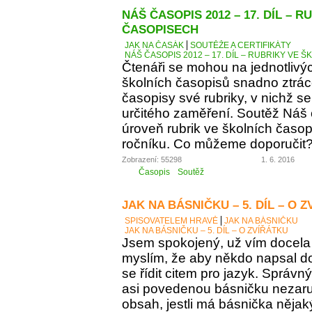
NÁŠ ČASOPIS 2012 – 17. DÍL – 
ČASOPISECH
JAK NA ČASÁK
SOUTĚŽE A CERTIFIKÁTY
NÁŠ ČASOPIS 2012 – 17. DÍL – RUBRIKY VE
Čtenáři se mohou na jednotlivý
školních časopisů snadno ztráce
časopisy své rubriky, v nichž se
určitého zaměření. Soutěž Náš
úroveň rubrik ve školních časop
ročníku. Co můžeme doporučit
Zobrazení: 55298
1. 6. 2016
Časopis
Soutěž
JAK NA BÁSNIČKU – 5. DÍL – O 
SPISOVATELEM HRAVĚ
JAK NA BÁSNIČKU
JAK NA BÁSNIČKU – 5. DÍL – O ZVÍŘÁTKU
Jsem spokojený, už vím docela 
myslím, že aby někdo napsal d
se řídit citem pro jazyk. Správn
asi povedenou básničku nezaručí
obsah, jestli má básnička něja