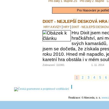
Pro žáky 1. stupně ZŠ
Pro žáky 2. stupně
L
Pro hlasování je potře
DIXIT - NEJLEPŠÍ DESKOVÁ HRA
HRY A KVÍZY
HRY
DIXIT - NEJLEPŠÍ DESKO
Hru Dixit jsem neo
hračkářství, ani 
svých kamarádů, a
jsem se dočetla, že získala pre
roku 2010. Hned mě napadlo, jes
karetní hra obstála i v mém s
Zobrazení: 111991
1. 11. 2014
1
2
3
4
5
6
Realizace: © Abeceda, o. s.
www.a