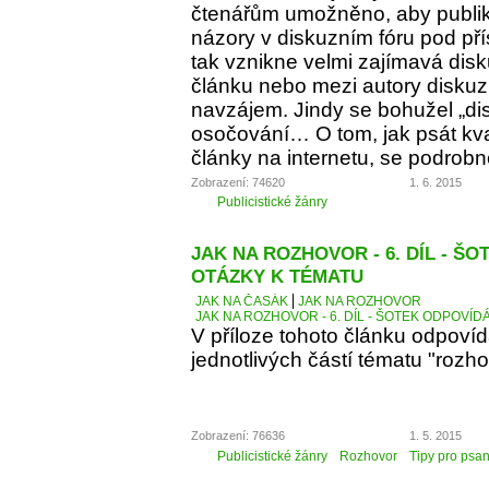
čtenářům umožněno, aby publiko
názory v diskuzním fóru pod p
tak vznikne velmi zajímavá dis
článku nebo mezi autory diskuz
navzájem. Jindy se bohužel „d
osočování… O tom, jak psát kva
články na internetu, se podrobn
Zobrazení: 74620
1. 6. 2015
Publicistické žánry
JAK NA ROZHOVOR - 6. DÍL - Š
OTÁZKY K TÉMATU
JAK NA ČASÁK
JAK NA ROZHOVOR
JAK NA ROZHOVOR - 6. DÍL - ŠOTEK ODPOVÍD
V příloze tohoto článku odpoví
jednotlivých částí tématu "rozho
Zobrazení: 76636
1. 5. 2015
Publicistické žánry
Rozhovor
Tipy pro psan