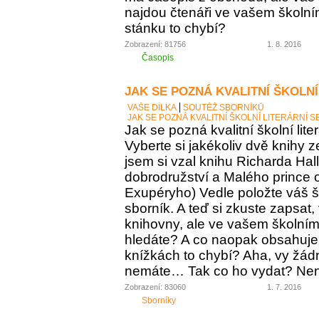
najdou čtenáři ve vašem školní
stánku to chybí?
Zobrazení: 81756
1. 8. 2016
Časopis
JAK SE POZNÁ KVALITNÍ ŠKOLNÍ
VAŠE DÍLKA
SOUTĚŽ SBORNÍKŮ
JAK SE POZNÁ KVALITNÍ ŠKOLNÍ LITERÁRNÍ 
Jak se pozná kvalitní školní lite
Vyberte si jakékoliv dvě knihy z
jsem si vzal knihu Richarda Ha
dobrodružství a Malého prince o
Exupéryho) Vedle položte váš ško
sborník. A teď si zkuste zapsat,
knihovny, ale ve vašem školním 
hledáte? A co naopak obsahuje vá
knížkách to chybí? Aha, vy žádný
nemáte… Tak co ho vydat? Není 
Zobrazení: 83060
1. 7. 2016
Sborníky