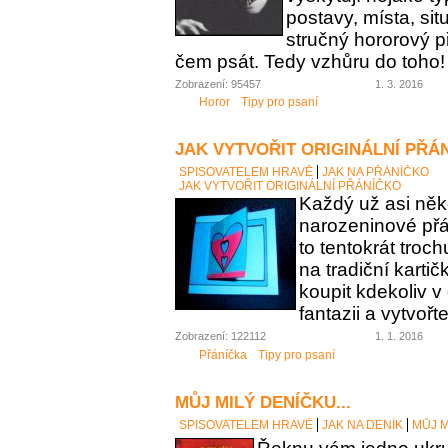
postavy, místa, sit
stručný hororový p
čem psát. Tedy vzhůru do toho!
Zobrazení: 95457
1. 3. 2016
Horor
Tipy pro psaní
JAK VYTVOŘIT ORIGINÁLNÍ PŘÁ
SPISOVATELEM HRAVĚ
JAK NA PŘÁNÍČKO
JAK VYTVOŘIT ORIGINÁLNÍ PŘÁNÍČKO
Každý už asi něk
narozeninové přán
to tentokrát troc
na tradiční karti
koupit kdekoliv 
fantazii a vytvořt
Zobrazení: 122112
1. 1. 2016
Přáníčka
Tipy pro psaní
MŮJ MILÝ DENÍČKU...
SPISOVATELEM HRAVĚ
JAK NA DENÍK
MŮJ M