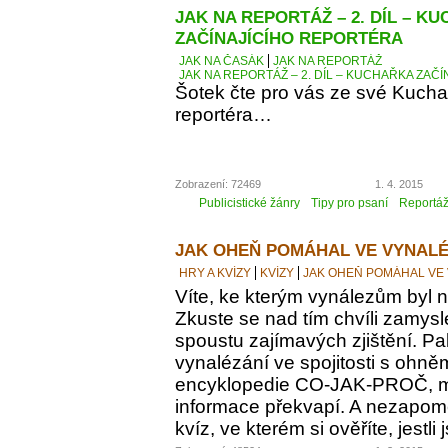
JAK NA REPORTÁŽ – 2. DÍL – K
ZAČÍNAJÍCÍHO REPORTÉRA
JAK NA ČASÁK
JAK NA REPORTÁŽ
JAK NA REPORTÁŽ – 2. DÍL – KUCHAŘKA ZAČ
Šotek čte pro vás ze své Kucha
reportéra…
Zobrazení: 72469
1. 4. 2015
Publicistické žánry
Tipy pro psaní
Reportá
JAK OHEŇ POMÁHAL VE VYNALÉ
HRY A KVÍZY
KVÍZY
JAK OHEŇ POMÁHAL VE
Víte, ke kterým vynálezům byl
Zkuste se nad tím chvíli zamyslet
spoustu zajímavých zjištění. Pak
vynalézání ve spojitosti s ohně
encyklopedie CO-JAK-PROČ, m
informace překvapí. A nezapomeň
kvíz, ve kterém si ověříte, jestl