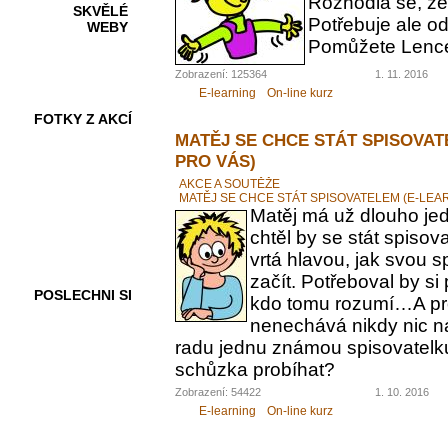
Rozhodla se, ž
SKVĚLÉ
Potřebuje ale od
WEBY
Pomůžete Lenc
Zobrazení: 125364
1. 11. 2016
E-learning
On-line kurz
FOTKY Z AKCÍ
MATĚJ SE CHCE STÁT SPISOVAT
PRO VÁS)
AKCE A SOUTĚŽE
MATĚJ SE CHCE STÁT SPISOVATELEM (E-LEA
VIDEA
Matěj má už dlouho jed
chtěl by se stát spiso
vrtá hlavou, jak svou 
začít. Potřeboval by s
POSLECHNI SI
kdo tomu rozumí…A pr
nenechává nikdy nic n
radu jednu známou spisovatelku.
schůzka probíhat?
Zobrazení: 54422
1. 10. 2016
E-learning
On-line kurz