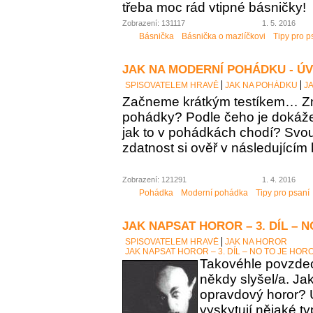
třeba moc rád vtipné básničky!
Zobrazení: 131117
1. 5. 2016
Básnička
Básnička o mazlíčkovi
Tipy pro p
JAK NA MODERNÍ POHÁDKU - Ú
SPISOVATELEM HRAVĚ
JAK NA POHÁDKU
J
Začneme krátkým testíkem… Zn
pohádky? Podle čeho je dokáž
jak to v pohádkách chodí? Sv
zdatnost si ověř v následujícím 
Zobrazení: 121291
1. 4. 2016
Pohádka
Moderní pohádka
Tipy pro psaní
JAK NAPSAT HOROR – 3. DÍL – 
SPISOVATELEM HRAVĚ
JAK NA HOROR
JAK NAPSAT HOROR – 3. DÍL – NO TO JE HOR
Takovéhle povzdech
někdy slyšel/a. Ja
opravdový horor? 
vyskytují nějaké t