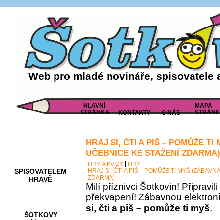
Web pro mladé novináře, spisovatele 
HLAVNÍ
MAPA
STRÁNKA
STRÁNE
KONTAKTY
O NÁS
HRAJ SI, ČTI A PIŠ – POMŮŽE T
AKCE A
SOUTĚŽE
UČEBNICE KE STAŽENÍ ZDARMA)
HRY A KVÍZY
HRY
SPISOVATELEM
HRAJ SI, ČTI A PIŠ – POMŮŽE TI MYŠ (ZÁBAV
ZDARMA)
HRAVĚ
Milí příznivci Šotkovin! Připravil
překvapení! Zábavnou elektron
si, čti a piš – pomůže ti myš
.
ŠOTKOVY