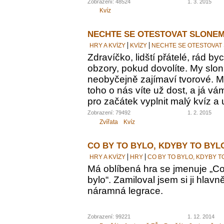
Zobrazení: 48524
1. 3. 2015
Kvíz
NECHTE SE OTESTOVAT SLONEM
HRY A KVÍZY
KVÍZY
NECHTE SE OTESTOVAT
Zdravíčko, lidští přátelé, rád by
obzory, pokud dovolíte. My sloni
neobyčejně zajímaví tvorové. M
toho o nás víte už dost, a já vám
pro začátek vyplnit malý kvíz a 
Zobrazení: 79492
1. 2. 2015
Zvířata
Kvíz
CO BY TO BYLO, KDYBY TO BYL
HRY A KVÍZY
HRY
CO BY TO BYLO, KDYBY T
Má oblíbená hra se jmenuje „Co 
bylo“. Zamiloval jsem si ji hlavn
náramná legrace.
Zobrazení: 99221
1. 12. 2014