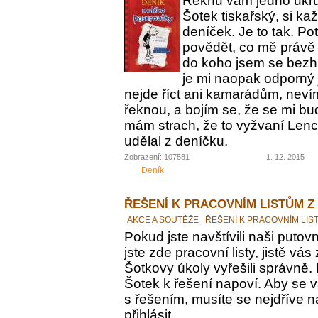
Řeknu vám jedno ukrut
Šotek tiskařský, si ka
deníček. Je to tak. Po
povědět, co mě právě 
do koho jsem se bezh
je mi naopak odporný 
nejde říct ani kamarádům, nevím
řeknou, a bojím se, že se mi bu
mám strach, že to vyžvaní Lence
udělal z deníčku.
Zobrazení: 107581
1. 12. 2015
Deník
ŘEŠENÍ K PRACOVNÍM LISTŮM Z
AKCE A SOUTĚŽE
ŘEŠENÍ K PRACOVNÍM LIS
Pokud jste navštívili naši putovn
jste zde pracovní listy, jistě vás z
Šotkovy úkoly vyřešili správně.
Šotek k řešení napoví. Aby se v
s řešením, musíte se nejdříve n
přihlásit.